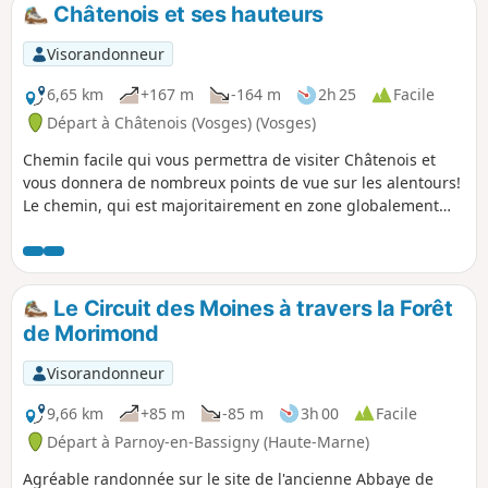
Châtenois et ses hauteurs
Visorandonneur
6,65 km
+167 m
-164 m
2h 25
Facile
Départ à Châtenois (Vosges) (Vosges)
Chemin facile qui vous permettra de visiter Châtenois et
vous donnera de nombreux points de vue sur les alentours!
Le chemin, qui est majoritairement en zone globalement
dégagée, vous permettra de profiter des paysages de la
plaine des Vosges.
Le Circuit des Moines à travers la Forêt
de Morimond
Visorandonneur
9,66 km
+85 m
-85 m
3h 00
Facile
Départ à Parnoy-en-Bassigny (Haute-Marne)
Agréable randonnée sur le site de l'ancienne Abbaye de