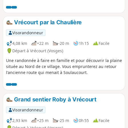
Vrécourt par la Chaulière
Visorandonneur
4,08 km
+22 m
-20 m
1h 15
Facile
Départ à Vrécourt (Vosges)
Une randonnée à faire en famille et pour découvrir la plaine
située au Nord de ce village. Vous emprunterez au retour
l'ancienne route qui menait à Soulaucourt.
Grand sentier Roby à Vrécourt
Visorandonneur
2,93 km
+25 m
-25 m
0h 55
Facile
Départ à Vrécourt (Vosges)