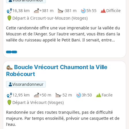
16,38 km
+381 m
-381 m
5h 55
Difficile
Départ à Circourt-sur-Mouzon (Vosges)
Cette randonnée offre une vue imprenable sur la vallée du
Mouzon et de l'Anger. Sur l'autre versant, vous êtes dans la
vallée du ruisseau appelé le Petit Bani. Il servait, entre
autre, à alimenter un moulin. Aujourd'hui c'est une auberge
qui y est installée. Vous pouvez faire un étape appréciée
dans ce restaurant en ayant réserver à l'avance. Cuisine
simple mais bien préparée. Trace gpx nécessaire
Boucle Vrécourt Chaumont la Ville
Robécourt
Visorandonneur
12,95 km
+50 m
-52 m
3h 50
Facile
Départ à Vrécourt (Vosges)
Randonnée sur des routes tranquilles, pas de difficulté
majeure. Par temps ensoleillé, prévoir une casquette et de
l'eau.