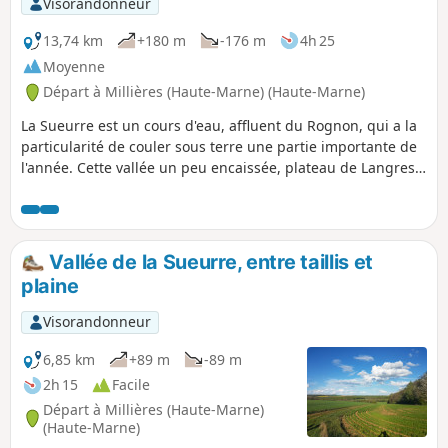
Visorandonneur
13,74 km
+180 m
-176 m
4h 25
Moyenne
Départ à Millières (Haute-Marne) (Haute-Marne)
La Sueurre est un cours d'eau, affluent du Rognon, qui a la
particularité de couler sous terre une partie importante de
l'année. Cette vallée un peu encaissée, plateau de Langres
oblige, offre des paysages variés et des passages au frais.
Éviter cet itinéraire au cœur de l'hiver à moins d'avoir des
bottes, certains passages peuvent être sous l'eau.
Vallée de la Sueurre, entre taillis et
plaine
Visorandonneur
6,85 km
+89 m
-89 m
2h 15
Facile
Départ à Millières (Haute-Marne)
(Haute-Marne)