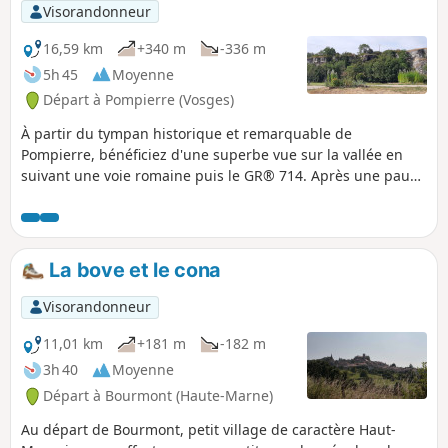
Visorandonneur
16,59 km
+340 m
-336 m
5h 45
Moyenne
Départ à Pompierre (Vosges)
À partir du tympan historique et remarquable de
Pompierre, bénéficiez d'une superbe vue sur la vallée en
suivant une voie romaine puis le GR® 714. Après une pause
à Circourt (des bancs ont été installés, un magnifique
calvaire est à voir) et un long passage sous l'ombre des
forêts, traversez Jainvilotte et affrontez la Rue de la Folie
pour rejoindre Pompierre.
La bove et le cona
Visorandonneur
11,01 km
+181 m
-182 m
3h 40
Moyenne
Départ à Bourmont (Haute-Marne)
Au départ de Bourmont, petit village de caractère Haut-