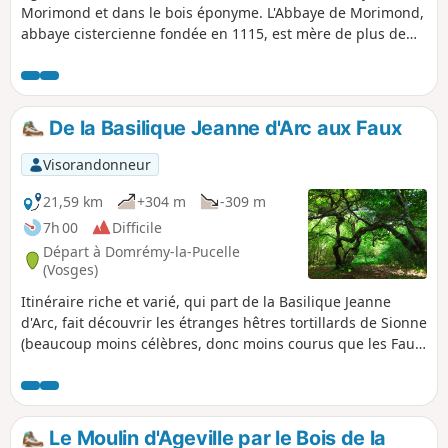
Morimond et dans le bois éponyme. L'Abbaye de Morimond,
abbaye cistercienne fondée en 1115, est mère de plus de
sept cents monastères masculins et féminins en France et
en Europe. Le parcours permet également de découvrir les
lacs de Morimond, ensemble de lacs artificiels créés par les
moines cisterciens et qui servaient à alimenter en eau les
De la Basilique Jeanne d'Arc aux Faux
différentes annexes de l'abbaye : jardins, moulins, scierie,
clouterie, ...
Visorandonneur
21,59 km
+304 m
-309 m
7h 00
Difficile
Départ à Domrémy-la-Pucelle
(Vosges)
Itinéraire riche et varié, qui part de la Basilique Jeanne
d'Arc, fait découvrir les étranges hêtres tortillards de Sionne
(beaucoup moins célèbres, donc moins courus que les Faux
de Verzy), en traversant de belles forêts sauvages et
quelques pâtures, pour y découvrir un dolmen bien caché.
Et on clôture le tour par la visite de Domrémy-la-Pucelle.
Le Moulin d'Ageville par le Bois de la