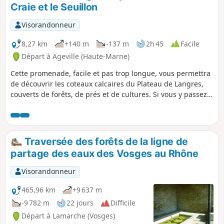
Craie et le Seuillon
Visorandonneur
8,27 km
+140 m
-137 m
2h 45
Facile
Départ à Ageville (Haute-Marne)
Cette promenade, facile et pas trop longue, vous permettra
de découvrir les coteaux calcaires du Plateau de Langres,
couverts de forêts, de prés et de cultures. Si vous y passez
un weekend, arrêtez-vous au Seuillon. Cette ancienne forge,
qui a gardé son barrage et son plan d'eau, vous offrira une
pause à mi-chemin. Iveta vous proposera des
rafraîchissements autour du bar extérieur. Au Moulin
Traversée des forêts de la ligne de
d'Ageville, les fins observateurs reconnaîtront le travail de
partage des eaux des Vosges au Rhône
calcification de l'eau qui forme une sorte de petite truffière,
avec sa flore hydrophile particulière.
Visorandonneur
465,96 km
+9 637 m
-9 782 m
22 jours
Difficile
Départ à Lamarche (Vosges)