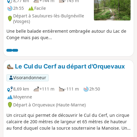
8,77 km
+144 m
-145 m
2h 55
Facile
Départ à Saulxures-lès-Bulgnéville
(Vosges)
Une belle balade entièrement ombragée autour du Lac de
Conge mais pas que...
Le Cul du Cerf au départ d'Orquevaux
Visorandonneur
8,69 km
+111 m
-111 m
2h 50
Moyenne
Départ à Orquevaux (Haute-Marne)
Un circuit qui permet de découvrir le Cul du Cerf, un cirque
calcaire de 200 mètres de largeur et 65 mètres de hauteur
au fond duquel coule la source souterraine la Manoise. Un
site classé Natura 2000 remarquable par sa flore, vous