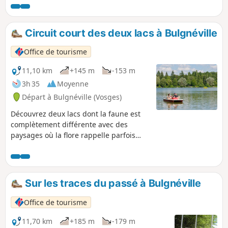
pouvez admirer la source qui jaillit de terre protégée par
une grille métallique. Circuit assez technique avec
quelques difficultés dû à la nature du terrain.
Circuit court des deux lacs à Bulgnéville
Office de tourisme
11,10 km
+145 m
-153 m
3h 35
Moyenne
Départ à Bulgnéville (Vosges)
Découvrez deux lacs dont la faune est
complètement différente avec des
paysages où la flore rappelle parfois
celle des Hautes Vosges.
Sur les traces du passé à Bulgnéville
Office de tourisme
11,70 km
+185 m
-179 m