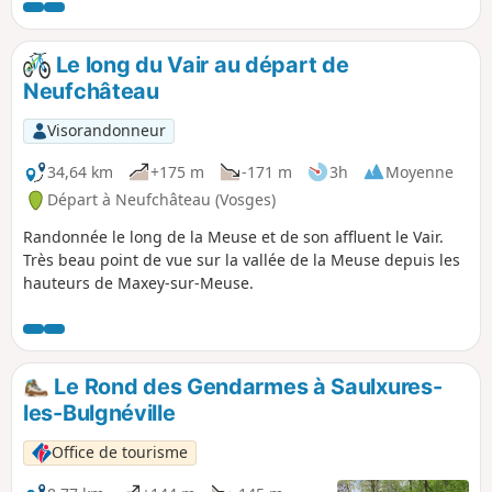
nous en écartons par des routes peu fréquentées, mais
plus directes car évitant les méandres de la Meuse. Nous
rejoignons l'EV19 un peu avant le site "Source de la Meuse",
Le long du Vair au départ de
sur le plateau de Langres traversé par 3 lignes de partage
Neufchâteau
des eaux. Le plateau culminant à 450 m, les dénivelés ne
sont pas importants mais, à l'arrivée, il faudra fournir un
Visorandonneur
petit effort pour gravir le promontoire sur lequel est
perchée la Citadelle de Langres. En récompense : une vue
34,64 km
+175 m
-171 m
3h
Moyenne
splendide au crépuscule !
Départ à Neufchâteau (Vosges)
Randonnée le long de la Meuse et de son affluent le Vair.
Très beau point de vue sur la vallée de la Meuse depuis les
hauteurs de Maxey-sur-Meuse.
Le Rond des Gendarmes à Saulxures-
les-Bulgnéville
Office de tourisme