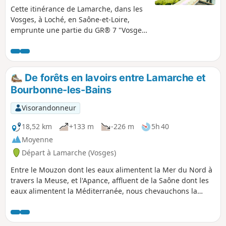
Cette itinérance de Lamarche, dans les
Vosges, à Loché, en Saône-et-Loire,
emprunte une partie du GR® 7 "Vosges
Pyrénées" qui suit la ligne de partage
des eaux Atlantique/Méditérranée sur
plus de 1 500 kilomètres. Il s'agit
également d'un chemin de Saint-
De forêts en lavoirs entre Lamarche et
Jacques emprunté par les pèlerins
Bourbonne-les-Bains
Allemands. C'est un livre de géographie
ouvert sur les trois régions et les cinq
Visorandonneur
départements traversés, dont : - le Parc
National de Forêts, - les vignobles de
18,52 km
+133 m
-226 m
5h 40
Côte d'Or, Côte Chalonnaise et
Moyenne
Mâconnais.
Départ à Lamarche (Vosges)
Entre le Mouzon dont les eaux alimentent la Mer du Nord à
travers la Meuse, et l'Apance, affluent de la Saône dont les
eaux alimentent la Méditerranée, nous chevauchons la
ligne de partage des eaux dès le début de cette première
étape. Après la fraîcheur d'une hêtraie, nous découvrons
nos premiers lavoirs pour terminer devant les thermes de