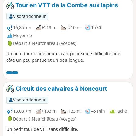
rudimentaire, face au vide, est un peu vertigineuse.
Tour en VTT de la Combe aux lapins
Visorandonneur
16,85 km
+219 m
-210 m
1h30
Moyenne
Départ à Neufchâteau (Vosges)
Un petit tour d'une heure avec pour seule difficulté une
côte un peu pentue et un peu longue.
Circuit des calvaires à Noncourt
Visorandonneur
13,08 km
+133 m
-133 m
45 min
Facile
Départ à Neufchâteau (Vosges)
Un petit tour de VTT sans difficulté.