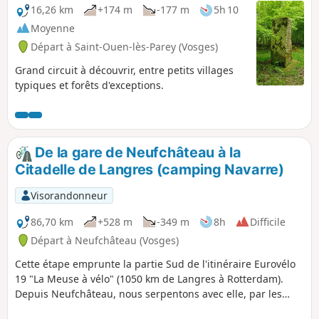
16,26 km
+174 m
-177 m
5h 10
Moyenne
Départ à Saint-Ouen-lès-Parey (Vosges)
Grand circuit à découvrir, entre petits villages
typiques et forêts d'exceptions.
De la gare de Neufchâteau à la
Citadelle de Langres (camping Navarre)
Visorandonneur
86,70 km
+528 m
-349 m
8h
Difficile
Départ à Neufchâteau (Vosges)
Cette étape emprunte la partie Sud de l'itinéraire Eurovélo
19 "La Meuse à vélo" (1050 km de Langres à Rotterdam).
Depuis Neufchâteau, nous serpentons avec elle, par les
méandres du Mouzon, affluent de la Meuse. Ensuite, nous