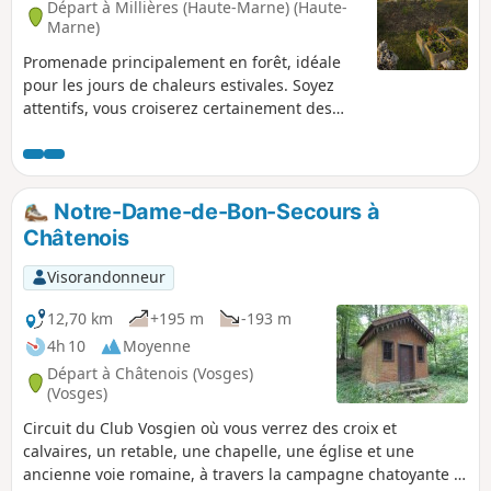
Départ à Millières (Haute-Marne) (Haute-
Marne)
Promenade principalement en forêt, idéale
pour les jours de chaleurs estivales. Soyez
attentifs, vous croiserez certainement des
chevreuils et des renards.
Notre-Dame-de-Bon-Secours à
Châtenois
Visorandonneur
12,70 km
+195 m
-193 m
4h 10
Moyenne
Départ à Châtenois (Vosges)
(Vosges)
Circuit du Club Vosgien où vous verrez des croix et
calvaires, un retable, une chapelle, une église et une
ancienne voie romaine, à travers la campagne chatoyante et