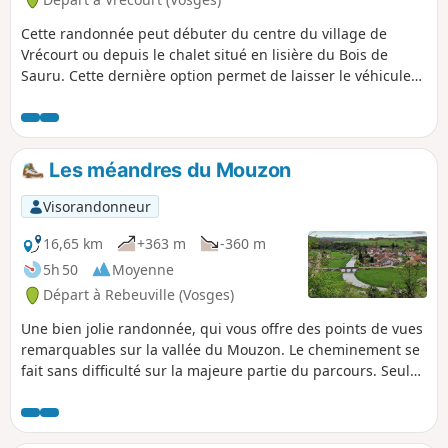
Cette randonnée peut débuter du centre du village de
Vrécourt ou depuis le chalet situé en lisière du Bois de
Sauru. Cette dernière option permet de laisser le véhicule
au chalet afin de pouvoir y pique-niquer ou, si la chaleur est
trop forte, de ne réaliser que la partie ombragée. Elle
emprunte dans sa première partie le Petit Sentier Roby.
Les méandres du Mouzon
Visorandonneur
16,65 km
+363 m
-360 m
5h 50
Moyenne
Départ à Rebeuville (Vosges)
Une bien jolie randonnée, qui vous offre des points de vues
remarquables sur la vallée du Mouzon. Le cheminement se
fait sans difficulté sur la majeure partie du parcours. Seuls
points un peu techniques demandant votre attention : -
Vers le point (3), la descente caillouteuse vers la grotte
d'enfer, - Après le point (8), la descente, par l'escalier