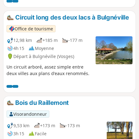
Circuit long des deux lacs à Bulgnéville
Office de tourisme
12,98 km
+185 m
-177 m
4h 15
Moyenne
Départ à Bulgnéville (Vosges)
Un circuit arboré, assez simple entre
deux villes aux plans d'eaux renommés.
Bois du Raillemont
Visorandonneur
9,53 km
+173 m
-173 m
3h 15
Facile