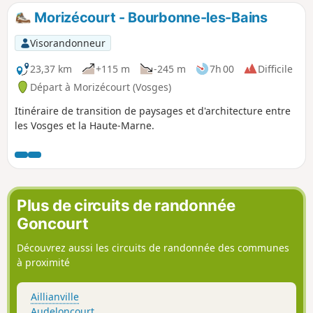
Bourbonne-les-Bains.
Morizécourt - Bourbonne-les-Bains
Visorandonneur
23,37 km
+115 m
-245 m
7h 00
Difficile
Départ à Morizécourt (Vosges)
Itinéraire de transition de paysages et d'architecture entre
les Vosges et la Haute-Marne.
Plus de circuits de randonnée
Goncourt
Découvrez aussi les circuits de randonnée des communes
à proximité
Aillianville
Audeloncourt