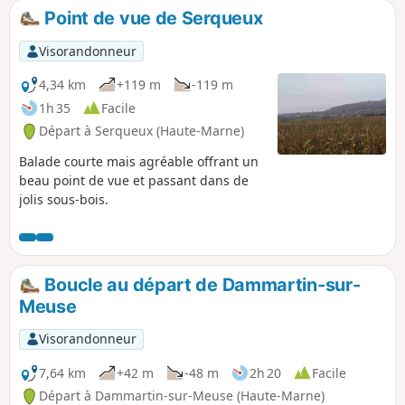
Point de vue de Serqueux
Visorandonneur
4,34 km
+119 m
-119 m
1h 35
Facile
Départ à Serqueux (Haute-Marne)
Balade courte mais agréable offrant un
beau point de vue et passant dans de
jolis sous-bois.
Boucle au départ de Dammartin-sur-
Meuse
Visorandonneur
7,64 km
+42 m
-48 m
2h 20
Facile
Départ à Dammartin-sur-Meuse (Haute-Marne)