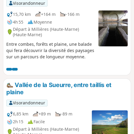
Visorandonneur
15,70 km
+164 m
-166 m
4h 55
Moyenne
Départ à Millières (Haute-Marne)
(Haute-Marne)
Entre combes, forêts et plaine, une balade
qui fera découvrir la diversité des paysages
sur un parcours de longueur moyenne.
Vallée de la Sueurre, entre taillis et
plaine
Visorandonneur
6,85 km
+89 m
-89 m
2h 15
Facile
Départ à Millières (Haute-Marne)