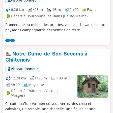
Visorandonneur
6,26 km
+63 m
-63 m
2h 00
Facile
Départ à Bourbonne-les-Bains (Haute-Marne)
Promenade au milieu des prairies, vaches, chevaux, beaux
paysages campagnards et chemins de terre.
Notre-Dame-de-Bon-Secours à
Châtenois
Visorandonneur
12,70 km
+195 m
-193 m
4h 10
Moyenne
Départ à Châtenois (Vosges)
(Vosges)
Circuit du Club Vosgien où vous verrez des croix et
calvaires, un retable, une chapelle, une église et une