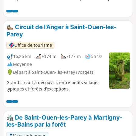
sept cents monastères masculins et féminins en France et
en Europe. Le parcours permet également de découvrir les
lacs de Morimond, ensemble de lacs artificiels créés par les
moines cisterciens et qui servaient à alimenter en eau les
Circuit de l'Anger à Saint-Ouen-les-
différentes annexes de l'abbaye : jardins, moulins, scierie,
Parey
clouterie, ...
Office de tourisme
16,26 km
+174 m
-177 m
5h 10
Moyenne
Départ à Saint-Ouen-lès-Parey (Vosges)
Grand circuit à découvrir, entre petits villages
typiques et forêts d'exceptions.
De Saint-Ouen-les-Parey à Martigny-
les-Bains par la forêt
Visorandonneur