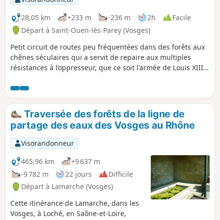
28,05 km
+233 m
-236 m
2h
Facile
Départ à Saint-Ouen-lès-Parey (Vosges)
Petit circuit de routes peu fréquentées dans des forêts aux
chênes séculaires qui a servit de repaire aux multiples
résistances à l’oppresseur, que ce soit l'armée de Louis XIII
(1634), les Prussiens (1870) ou les Allemands (1940).
Traversée des forêts de la ligne de
partage des eaux des Vosges au Rhône
Visorandonneur
465,96 km
+9 637 m
-9 782 m
22 jours
Difficile
Départ à Lamarche (Vosges)
Cette itinérance de Lamarche, dans les
Vosges, à Loché, en Saône-et-Loire,