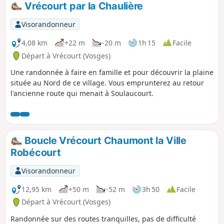
Vrécourt par la Chaulière
p
Visorandonneur
4,08 km
+22 m
-20 m
1h 15
Facile
Départ à Vrécourt (Vosges)
Une randonnée à faire en famille et pour découvrir la plaine
située au Nord de ce village. Vous emprunterez au retour
l'ancienne route qui menait à Soulaucourt.
Boucle Vrécourt Chaumont la Ville
Robécourt
Visorandonneur
12,95 km
+50 m
-52 m
3h 50
Facile
Départ à Vrécourt (Vosges)
Randonnée sur des routes tranquilles, pas de difficulté