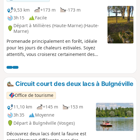
9,53 km
+173 m
-173 m
3h 15
Facile
Départ à Millières (Haute-Marne) (Haute-
Marne)
Promenade principalement en forêt, idéale
pour les jours de chaleurs estivales. Soyez
attentifs, vous croiserez certainement des
chevreuils et des renards.
Circuit court des deux lacs à Bulgnéville
Office de tourisme
11,10 km
+145 m
-153 m
3h 35
Moyenne
Départ à Bulgnéville (Vosges)
Découvrez deux lacs dont la faune est