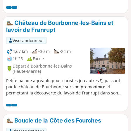
rejoint le bassin versant de la Petite Amance. On côtoie les
premières vignes de notre périple ainsi qu'un marais. On
poursuit la découverte des lavoirs de Haute-Marne pour
terminer par un musée à ciel ouvert.
Château de Bourbonne-les-Bains et
lavoir de Franrupt
Visorandonneur
4,67 km
+30 m
-24 m
1h 25
Facile
Départ à Bourbonne-les-Bains
(Haute-Marne)
Petite balade agréable pour curistes (ou autres !), passant
par le château de Bourbonne sur son promontoire et
permettant la découverte du lavoir de Franrupt dans son
cadre bucolique.
Boucle de la Côte des Fourches