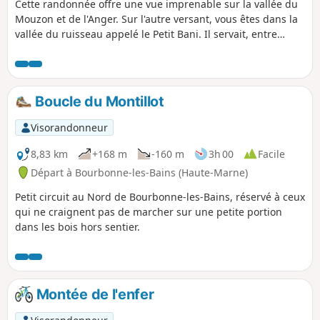
Cette randonnée offre une vue imprenable sur la vallée du
Mouzon et de l'Anger. Sur l'autre versant, vous êtes dans la
vallée du ruisseau appelé le Petit Bani. Il servait, entre
autre, à alimenter un moulin. Aujourd'hui c'est une auberge
qui y est installée. Vous pouvez faire un étape appréciée
dans ce restaurant en ayant réserver à l'avance. Cuisine
simple mais bien préparée. Trace gpx nécessaire
Boucle du Montillot
Visorandonneur
8,83 km
+168 m
-160 m
3h 00
Facile
Départ à Bourbonne-les-Bains (Haute-Marne)
Petit circuit au Nord de Bourbonne-les-Bains, réservé à ceux
qui ne craignent pas de marcher sur une petite portion
dans les bois hors sentier.
Montée de l'enfer