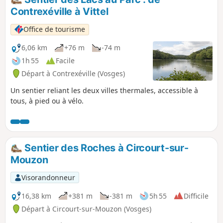
Contrexéville à Vittel
Office de tourisme
6,06 km
+76 m
-74 m
1h 55
Facile
Départ à Contrexéville (Vosges)
Un sentier reliant les deux villes thermales, accessible à
tous, à pied ou à vélo.
Sentier des Roches à Circourt-sur-
Mouzon
Visorandonneur
16,38 km
+381 m
-381 m
5h 55
Difficile
Départ à Circourt-sur-Mouzon (Vosges)