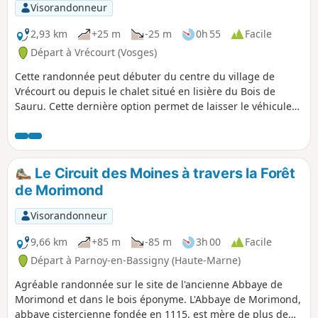
Visorandonneur
2,93 km
+25 m
-25 m
0h 55
Facile
Départ à Vrécourt (Vosges)
Cette randonnée peut débuter du centre du village de
Vrécourt ou depuis le chalet situé en lisière du Bois de
Sauru. Cette dernière option permet de laisser le véhicule
au chalet afin de pouvoir y pique-niquer ou, si la chaleur est
trop forte, de ne réaliser que la partie ombragée. Elle
emprunte dans sa première partie le Petit Sentier Roby.
Le Circuit des Moines à travers la Forêt
de Morimond
Visorandonneur
9,66 km
+85 m
-85 m
3h 00
Facile
Départ à Parnoy-en-Bassigny (Haute-Marne)
Agréable randonnée sur le site de l'ancienne Abbaye de
Morimond et dans le bois éponyme. L'Abbaye de Morimond,
abbaye cistercienne fondée en 1115, est mère de plus de