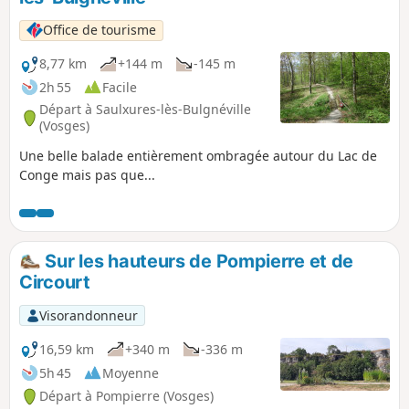
Office de tourisme
8,77 km
+144 m
-145 m
2h 55
Facile
Départ à Saulxures-lès-Bulgnéville
(Vosges)
Une belle balade entièrement ombragée autour du Lac de
Conge mais pas que...
Sur les hauteurs de Pompierre et de
Circourt
Visorandonneur
16,59 km
+340 m
-336 m
5h 45
Moyenne
Départ à Pompierre (Vosges)