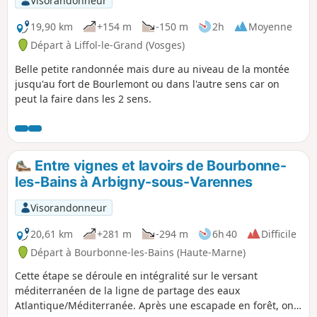
Visorandonneur
19,90 km
+154 m
-150 m
2h
Moyenne
Départ à Liffol-le-Grand (Vosges)
Belle petite randonnée mais dure au niveau de la montée
jusqu'au fort de Bourlemont ou dans l'autre sens car on
peut la faire dans les 2 sens.
Entre vignes et lavoirs de Bourbonne-
les-Bains à Arbigny-sous-Varennes
Visorandonneur
20,61 km
+281 m
-294 m
6h 40
Difficile
Départ à Bourbonne-les-Bains (Haute-Marne)
Cette étape se déroule en intégralité sur le versant
méditerranéen de la ligne de partage des eaux
Atlantique/Méditerranée. Après une escapade en forêt, on