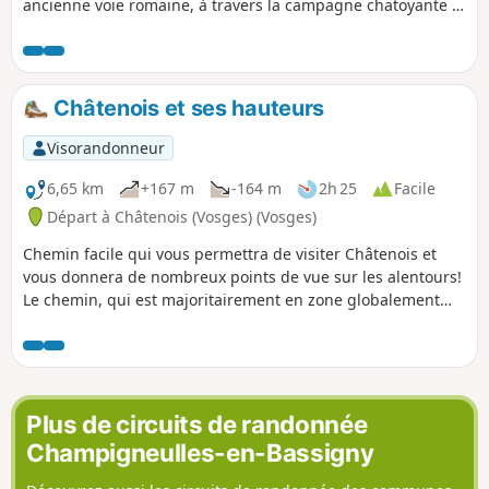
ancienne voie romaine, à travers la campagne chatoyante et
les bois de feuillus.
Châtenois et ses hauteurs
Visorandonneur
6,65 km
+167 m
-164 m
2h 25
Facile
Départ à Châtenois (Vosges) (Vosges)
Chemin facile qui vous permettra de visiter Châtenois et
vous donnera de nombreux points de vue sur les alentours!
Le chemin, qui est majoritairement en zone globalement
dégagée, vous permettra de profiter des paysages de la
plaine des Vosges.
Plus de circuits de randonnée
Champigneulles-en-Bassigny