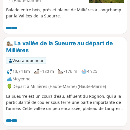
(Haute-Marne)
Balade entre bois, prés et plaine de Millières à Longchamp
par la Vallées de la Sueurre.
La vallée de la Sueurre au départ de
Millières
Visorandonneur
13,74 km
+180 m
-176 m
4h 25
Moyenne
Départ à Millières (Haute-Marne) (Haute-Marne)
La Sueurre est un cours d'eau, affluent du Rognon, qui a la
particularité de couler sous terre une partie importante de
l'année. Cette vallée un peu encaissée, plateau de Langres
oblige, offre des paysages variés et des passages au frais.
Éviter cet itinéraire au cœur de l'hiver à moins d'avoir des
bottes, certains passages peuvent être sous l'eau.