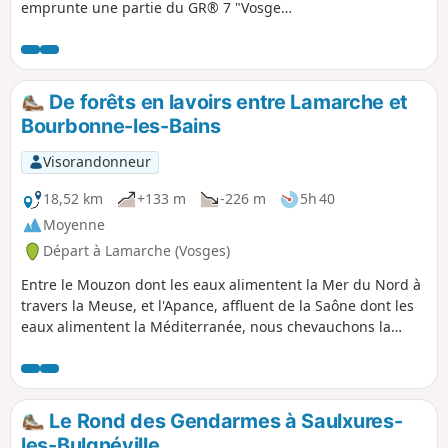
emprunte une partie du GR® 7 "Vosges
Pyrénées" qui suit la ligne de partage
des eaux Atlantique/Méditérranée sur
plus de 1 500 kilomètres. Il s'agit
également d'un chemin de Saint-
De forêts en lavoirs entre Lamarche et
Jacques emprunté par les pèlerins
Bourbonne-les-Bains
Allemands. C'est un livre de géographie
ouvert sur les trois régions et les cinq
Visorandonneur
départements traversés, dont : - le Parc
National de Forêts, - les vignobles de
18,52 km
+133 m
-226 m
5h 40
Côte d'Or, Côte Chalonnaise et
Moyenne
Mâconnais.
Départ à Lamarche (Vosges)
Entre le Mouzon dont les eaux alimentent la Mer du Nord à
travers la Meuse, et l'Apance, affluent de la Saône dont les
eaux alimentent la Méditerranée, nous chevauchons la
ligne de partage des eaux dès le début de cette première
étape. Après la fraîcheur d'une hêtraie, nous découvrons
nos premiers lavoirs pour terminer devant les thermes de
Bourbonne-les-Bains.
Le Rond des Gendarmes à Saulxures-
les-Bulgnéville