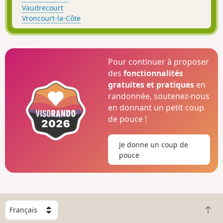
Vaudrecourt
Vroncourt-la-Côte
Pour continuer à proposer
des
fonctionnalités
gratuites et pratiques
en
randonnée, soutenez-nous
en donnant un petit coup
de pouce !
Je donne un coup de
pouce
C
R
h