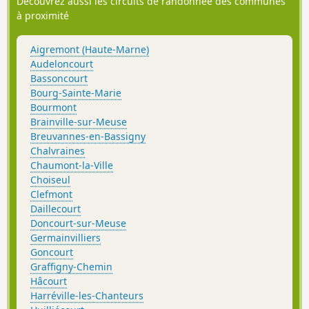
Découvrez aussi les circuits de randonnée des communes
à proximité
Aigremont (Haute-Marne)
Audeloncourt
Bassoncourt
Bourg-Sainte-Marie
Bourmont
Brainville-sur-Meuse
Breuvannes-en-Bassigny
Chalvraines
Chaumont-la-Ville
Choiseul
Clefmont
Daillecourt
Doncourt-sur-Meuse
Germainvilliers
Goncourt
Graffigny-Chemin
Hâcourt
Harréville-les-Chanteurs