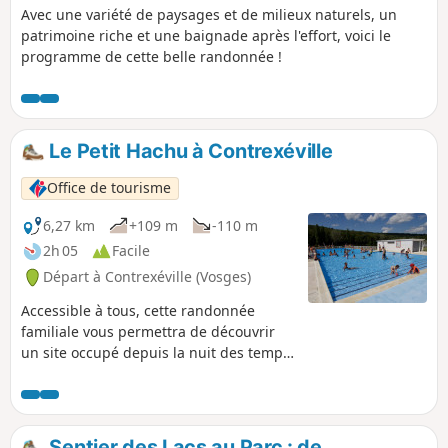
Avec une variété de paysages et de milieux naturels, un
patrimoine riche et une baignade après l'effort, voici le
programme de cette belle randonnée !
Le Petit Hachu à Contrexéville
Office de tourisme
6,27 km
+109 m
-110 m
2h 05
Facile
Départ à Contrexéville (Vosges)
Accessible à tous, cette randonnée
familiale vous permettra de découvrir
un site occupé depuis la nuit des temps.
Au printemps, si vous avez de la chance,
vous pourrez découvrir des orchidées
dans les forêts environnantes.
Sentier des Lacs au Parc : de