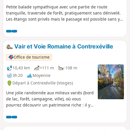
Petite balade sympathique avec une partie de route
tranquille, traversée de forêt, pratiquement sans dénivelé.
Les étangs sont privés mais le passage est possible sans y
laisser de détritus. Rencontre fréquente avec les chevreuils
en forêt et en plaine.
Vair et Voie Romaine à Contrexéville
Office de tourisme
10,43 km
+111 m
-108 m
3h 20
Moyenne
Départ à Contrexéville (Vosges)
Une jolie randonnée aux milieux variés (bord
de lac, forêt, campagne, ville), où vous
pourrez découvrir un patrimoine riche : il y
en aura pour tous les goûts !