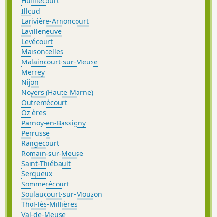
Huilliécourt
Illoud
Larivière-Arnoncourt
Lavilleneuve
Levécourt
Maisoncelles
Malaincourt-sur-Meuse
Merrey
Nijon
Noyers (Haute-Marne)
Outremécourt
Ozières
Parnoy-en-Bassigny
Perrusse
Rangecourt
Romain-sur-Meuse
Saint-Thiébault
Serqueux
Sommerécourt
Soulaucourt-sur-Mouzon
Thol-lès-Millières
Val-de-Meuse