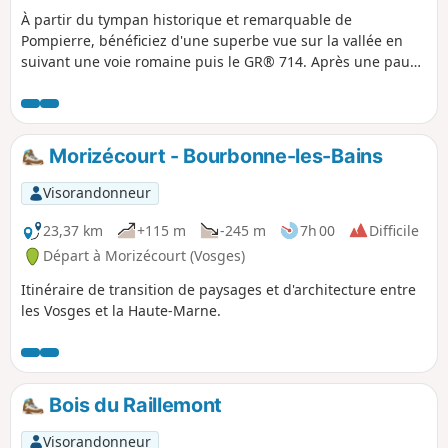
À partir du tympan historique et remarquable de
Pompierre, bénéficiez d'une superbe vue sur la vallée en
suivant une voie romaine puis le GR® 714. Après une pause
à Circourt (des bancs ont été installés, un magnifique
calvaire est à voir) et un long passage sous l'ombre des
forêts, traversez Jainvilotte et affrontez la Rue de la Folie
pour rejoindre Pompierre.
Morizécourt - Bourbonne-les-Bains
Visorandonneur
23,37 km
+115 m
-245 m
7h 00
Difficile
Départ à Morizécourt (Vosges)
Itinéraire de transition de paysages et d'architecture entre
les Vosges et la Haute-Marne.
Bois du Raillemont
Visorandonneur