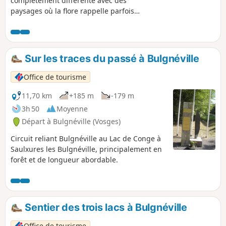
complètement différente avec des
paysages où la flore rappelle parfois
celle des Hautes Vosges.
Sur les traces du passé à Bulgnéville
Office de tourisme
11,70 km
+185 m
-179 m
3h 50
Moyenne
Départ à Bulgnéville (Vosges)
Circuit reliant Bulgnéville au Lac de Conge à
Saulxures les Bulgnéville, principalement en
forêt et de longueur abordable.
Sentier des trois lacs à Bulgnéville
Office de tourisme