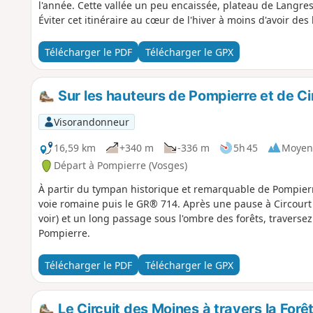
l'année. Cette vallée un peu encaissée, plateau de Langres
Éviter cet itinéraire au cœur de l'hiver à moins d'avoir des
Télécharger le PDF
Télécharger le GPX
Sur les hauteurs de Pompierre et de Ci
Visorandonneur
16,59 km
+340 m
-336 m
5h 45
Moyen
Départ à Pompierre (Vosges)
À partir du tympan historique et remarquable de Pompierre
voie romaine puis le GR® 714. Après une pause à Circourt (
voir) et un long passage sous l'ombre des forêts, traversez 
Pompierre.
Télécharger le PDF
Télécharger le GPX
Le Circuit des Moines à travers la For