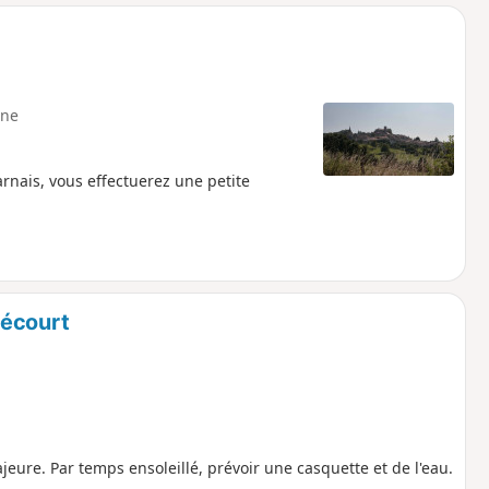
o
a
i
m
p
ne
rnais, vous effectuerez une petite
bécourt
jeure. Par temps ensoleillé, prévoir une casquette et de l'eau.