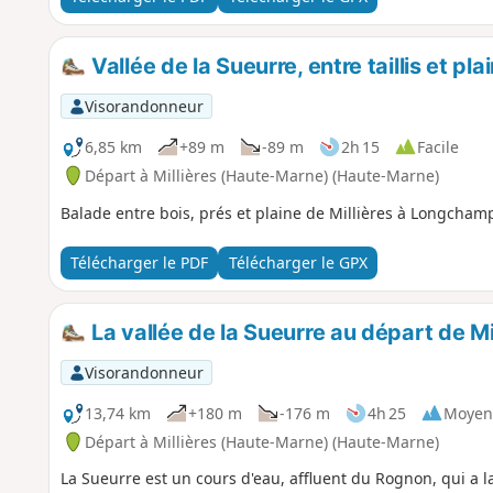
Vallée de la Sueurre, entre taillis et pla
Visorandonneur
6,85 km
+89 m
-89 m
2h 15
Facile
Départ à Millières (Haute-Marne) (Haute-Marne)
Balade entre bois, prés et plaine de Millières à Longchamp
Télécharger le PDF
Télécharger le GPX
La vallée de la Sueurre au départ de Mi
Visorandonneur
13,74 km
+180 m
-176 m
4h 25
Moyen
Départ à Millières (Haute-Marne) (Haute-Marne)
La Sueurre est un cours d'eau, affluent du Rognon, qui a l