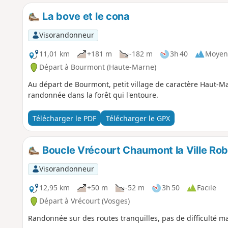
La bove et le cona
Visorandonneur
11,01 km
+181 m
-182 m
3h 40
Moyen
Départ à Bourmont (Haute-Marne)
Au départ de Bourmont, petit village de caractère Haut-Ma
randonnée dans la forêt qui l'entoure.
Télécharger le PDF
Télécharger le GPX
Boucle Vrécourt Chaumont la Ville Ro
Visorandonneur
12,95 km
+50 m
-52 m
3h 50
Facile
Départ à Vrécourt (Vosges)
Randonnée sur des routes tranquilles, pas de difficulté ma