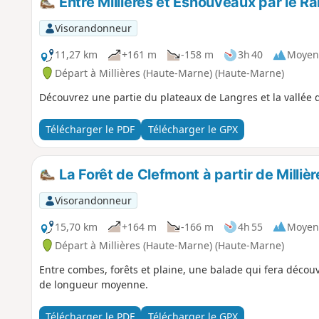
Entre Millières et Esnouveaux par le Ra
Visorandonneur
11,27 km
+161 m
-158 m
3h 40
Moyen
Départ à Millières (Haute-Marne) (Haute-Marne)
Découvrez une partie du plateaux de Langres et la vallée d
Télécharger le PDF
Télécharger le GPX
La Forêt de Clefmont à partir de Milli
Visorandonneur
15,70 km
+164 m
-166 m
4h 55
Moyen
Départ à Millières (Haute-Marne) (Haute-Marne)
Entre combes, forêts et plaine, une balade qui fera découv
de longueur moyenne.
Télécharger le PDF
Télécharger le GPX