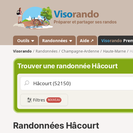
V
i
s
o
r
a
Outils
Randonnées
Aide ↗
Viso
rando
Pre
n
Visorando
Randonnées
Champagne-Ardenne
Haute-Marne
H
d
o
Trouver une randonnée Hâcourt
Filtres
NOUVEAU
Randonnées Hâcourt