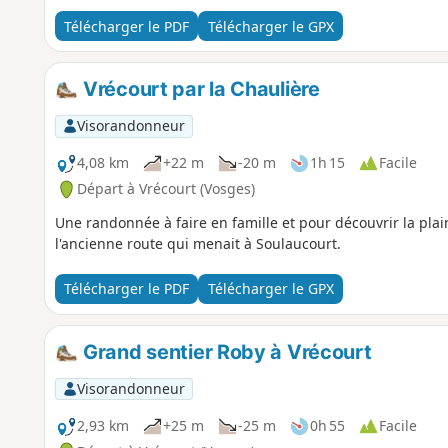
Télécharger le PDF
Télécharger le GPX
Vrécourt par la Chaulière
Visorandonneur
4,08 km
+22 m
-20 m
1h 15
Facile
Départ à Vrécourt (Vosges)
Une randonnée à faire en famille et pour découvrir la pla
l'ancienne route qui menait à Soulaucourt.
Télécharger le PDF
Télécharger le GPX
Grand sentier Roby à Vrécourt
Visorandonneur
2,93 km
+25 m
-25 m
0h 55
Facile