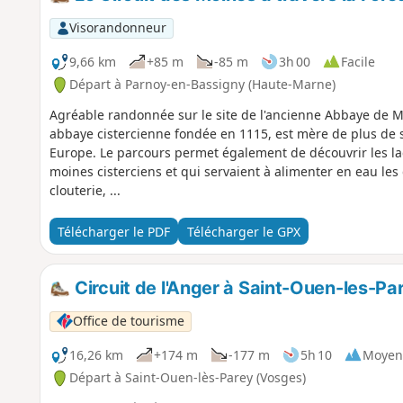
Visorandonneur
9,66 km
+85 m
-85 m
3h 00
Facile
Départ à Parnoy-en-Bassigny (Haute-Marne)
Agréable randonnée sur le site de l'ancienne Abbaye de 
abbaye cistercienne fondée en 1115, est mère de plus de 
Europe. Le parcours permet également de découvrir les lac
moines cisterciens et qui servaient à alimenter en eau les 
clouterie, ...
Télécharger le PDF
Télécharger le GPX
Circuit de l'Anger à Saint-Ouen-les-Pa
Office de tourisme
16,26 km
+174 m
-177 m
5h 10
Moyen
Départ à Saint-Ouen-lès-Parey (Vosges)