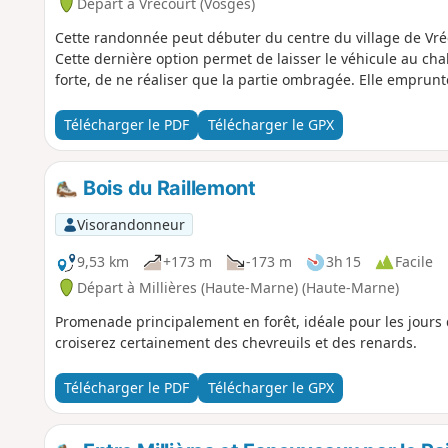
Départ à Vrécourt (Vosges)
Cette randonnée peut débuter du centre du village de Vréco
Cette dernière option permet de laisser le véhicule au chal
forte, de ne réaliser que la partie ombragée. Elle emprunt
Télécharger le PDF
Télécharger le GPX
Bois du Raillemont
Visorandonneur
9,53 km
+173 m
-173 m
3h 15
Facile
Départ à Millières (Haute-Marne) (Haute-Marne)
Promenade principalement en forêt, idéale pour les jours d
croiserez certainement des chevreuils et des renards.
Télécharger le PDF
Télécharger le GPX