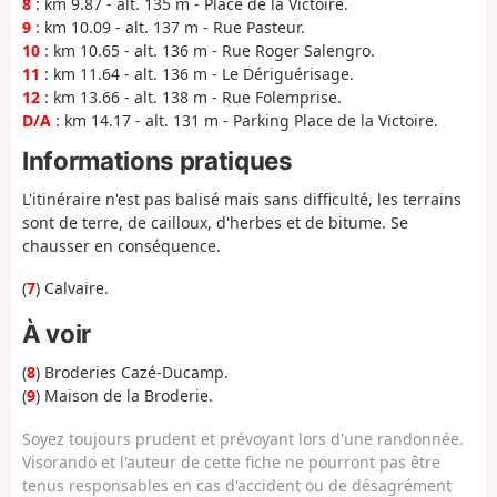
8
: km 9.87 - alt. 135 m - Place de la Victoire.
9
: km 10.09 - alt. 137 m - Rue Pasteur.
10
: km 10.65 - alt. 136 m - Rue Roger Salengro.
11
: km 11.64 - alt. 136 m - Le Dériguérisage.
12
: km 13.66 - alt. 138 m - Rue Folemprise.
D/A
: km 14.17 - alt. 131 m - Parking Place de la Victoire.
Informations pratiques
L'itinéraire n'est pas balisé mais sans difficulté, les terrains
sont de terre, de cailloux, d'herbes et de bitume. Se
chausser en conséquence.
(
7
) Calvaire.
À voir
(
8
) Broderies Cazé-Ducamp.
(
9
) Maison de la Broderie.
Soyez toujours prudent et prévoyant lors d'une randonnée.
Visorando et l'auteur de cette fiche ne pourront pas être
tenus responsables en cas d'accident ou de désagrément