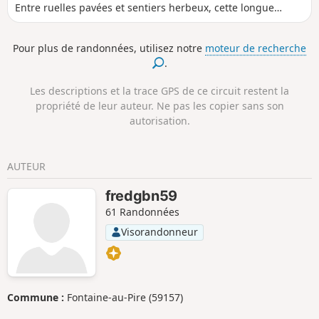
Entre ruelles pavées et sentiers herbeux, cette longue
balade vous invite à découvrir le contraste saisissant entre
l’effervescence villageoise et la tranquillité des champs
Pour plus de randonnées, utilisez notre
moteur de recherche
environnants. Tout au long du parcours, l’architecture de
.
brique rouge dialogue avec les horizons ouverts des
prairies et des bosquets. À chaque tournant, laissez-vous
Les descriptions et la trace GPS de ce circuit restent la
surprendre par un vieux portail, un verger en fleurs ou le
propriété de leur auteur. Ne pas les copier sans son
chant discret d’un ruisseau, pour une immersion
autorisation.
authentique dans l’âme du Vermandois.
AUTEUR
fredgbn59
61 Randonnées
Visorandonneur
Commune :
Fontaine-au-Pire (59157)