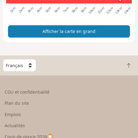
a
9km
8km
7km
6km
5km
14km
4km
13km
3km
12km
2km
11km
1km
10km
c
a
r
Afficher la carte en grand
t
e
e
n
g
C
r
R
h
a
e
o
n
t
i
d
o
s
CGU et confidentialité
u
i
r
s
Plan du site
e
s
n
e
Emplois
h
z
Actualités
a
u
u
n
Coup de pouce 2026