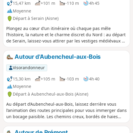
15,47 km
+101 m
-110 m
4h 45
Moyenne
Départ à Serain (Aisne)
Plongez au cœur d’un itinéraire où chaque pas mêle
l’histoire, la nature et le charme discret du Nord : au départ
de Serain, laissez-vous attirer par les vestiges médiévaux de
Beaurevoir avant de gagner les paisibles chemins de
Ponchaux. Le tracé se prolonge ensuite jusqu’à Vaux Le
Autour d'Aubencheul-aux-Bois
Prêtre, offrant tour à tour sous-bois ombragés, pâturages
bucoliques et panoramas insoupçonnés sur la vallée de la
Visorandonneur
Serre. Balisé avec soin, ce parcours de retour vous ramène
à Serain en enchaînant petites routes et sentiers
15,30 km
+105 m
-103 m
4h 40
champêtres. Entre une halte près de la fontaine de
Moyenne
Beaurevoir et le charme rustique des fermes de Ponchaux,
Départ à Aubencheul-aux-Bois (Aisne)
vos sens seront sans cesse en éveil : chant d’oiseaux,
parfums de garrigue et silhouettes des clochers sur
Au départ d’Aubencheul-aux-Bois, laissez derrière vous
l’horizon rythment cette escapade accessible à tous.
l’animation des routes principales pour vous immerger dans
un bocage paisible. Les chemins creux, bordés de haies
vives et de prairies fraîches, vous invitent à ralentir le pas et
à redécouvrir le rythme de la campagne. En traversant
Autour de Prémont