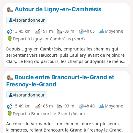
tendre du printemps, les bruns chauds d’automne. Chaque
Autour de Ligny-en-Cambrésis
pas vous offre une respiration nouvelle : le parfum des
haies, le chant lointain des alouettes, la quiétude des
Visorandonneur
chemins creux. Plus qu’une simple balade, c’est une
parenthèse où l’on goûte la douceur d’un paysage façonné
13,45 km
+91 m
-89 m
4h 05
Moyenne
par le temps et par la main de l’homme.
Départ à Ligny-en-Cambrésis (Nord)
Depuis Ligny-en-Cambrésis, empruntez les chemins qui
serpentent vers Haucourt, puis Caullery, avant de rejoindre
Clary. Le long du parcours, les champs ondoyants se mêlent
aux haies champêtres et aux censes aux murs patinés par
le temps. Chaque village dévoile ses ruelles paisibles et son
Boucle entre Brancourt-le-Grand et
caractère authentique, tandis que le chant des oiseaux et le
Fresnoy-le-Grand
parfum des saisons accompagnent vos pas. C’est une
balade où la simplicité se fait richesse, invitant à savourer
Visorandonneur
la quiétude des paysages et la chaleur discrète du
patrimoine rural.
15,49 km
+85 m
-93 m
4h 40
Moyenne
Départ à Brancourt-le-Grand (Aisne)
Au cœur du Vermandois, un chemin s’étire sur plusieurs
kilomètres, reliant Brancourt-le-Grand à Fresnoy-le-Grand.