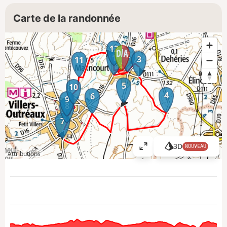
Carte de la randonnée
12
2
1
3
11
5
10
4
6
9
8
7
3D
NOUVEAU
A
Attributions
ff
i
c
h
e
r
l