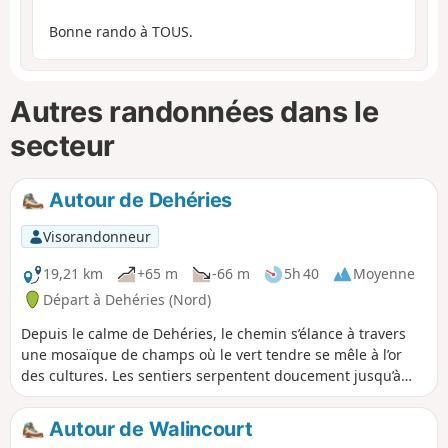
Bonne rando à TOUS.
Autres randonnées dans le
secteur
Autour de Dehéries
Visorandonneur
19,21 km
+65 m
-66 m
5h 40
Moyenne
Départ à Dehéries (Nord)
Depuis le calme de Dehéries, le chemin s’élance à travers
une mosaïque de champs où le vert tendre se mêle à l’or
des cultures. Les sentiers serpentent doucement jusqu’à
Walincourt-Selvigny, cœur battant du terroir, où le clocher
veille sur les façades de brique et les petites places
Autour de Walincourt
animées. En filant à proximité de Caullery, la campagne