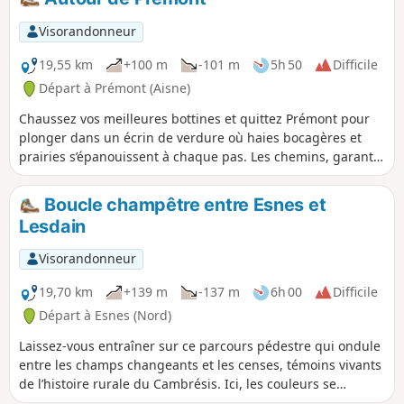
Gouy, vous croiserez des fermes en torchis et des vergers
secrets où le chant des oiseaux domine. Les sentiers
Visorandonneur
ondulent sous vos pas et offrent des vues insoupçonnées
sur les vallonnements alentours. Plus loin, Le Câtelet se
19,55 km
+100 m
-101 m
5h 50
Difficile
dévoile au détour d’un virage : ses ruelles fleuries et son
Départ à Prémont (Aisne)
petit patrimoine local instaurent un charme discret, fait de
Chaussez vos meilleures bottines et quittez Prémont pour
pierres patinées et de portes colorées. L’ultime étape à
plonger dans un écrin de verdure où haies bocagères et
Vendhuile récompense les promeneurs d’un écrin de
prairies s’épanouissent à chaque pas. Les chemins, garants
champs dorés et de bosquets ombragés. Entre nature
de mille secrets champêtres, vous guideront jusqu’à
généreuse et héritage rural, ce circuit se savoure comme
Becquigny, petit refuge où le chant des oiseaux rythme la
un véritable voyage hors du temps.
Boucle champêtre entre Esnes et
quiétude du lieu. Puis cap sur Bohain-en-Vermandois, cité
Lesdain
de briques et de contrastes, où l’histoire textile se révèle au
détour de ruelles vivantes. Entre patrimoine authentique et
Visorandonneur
paysages bucoliques, cette boucle promet une parenthèse
vivifiante et pleine de caractère.
19,70 km
+139 m
-137 m
6h 00
Difficile
Départ à Esnes (Nord)
Laissez-vous entraîner sur ce parcours pédestre qui ondule
entre les champs changeants et les censes, témoins vivants
de l’histoire rurale du Cambrésis. Ici, les couleurs se
succèdent au fil des saisons : l’or des blés mûrs, le vert