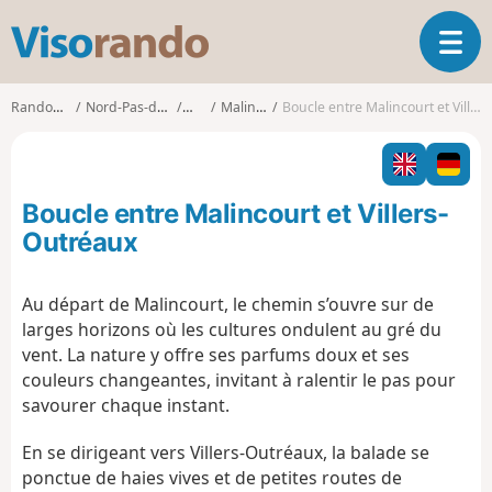
V
O
i
u
s
v
o
Randonnées
Nord-Pas-de-Calais
Nord
Malincourt
Boucle entre Malincourt et Villers-Outréaux
r
r
i
a
r
n
l
d
Boucle entre Malincourt et Villers-
a
o
n
Outréaux
a
v
Au départ de Malincourt, le chemin s’ouvre sur de
i
larges horizons où les cultures ondulent au gré du
g
a
vent. La nature y offre ses parfums doux et ses
t
couleurs changeantes, invitant à ralentir le pas pour
i
savourer chaque instant.
o
n
En se dirigeant vers Villers-Outréaux, la balade se
ponctue de haies vives et de petites routes de