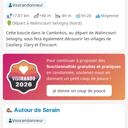
s’ouvre sur de larges horizons, ponctués de haies et de
Visorandonneur
chemins creux qui sentent bon la terre. Puis vient Élincourt,
posé comme un havre discret, où la douceur des paysages
17,87 km
+90 m
-89 m
5h 20
Moyenne
invite à ralentir. Un itinéraire qui marie authenticité rurale
Départ à Walincourt-Selvigny (Nord)
et quiétude, idéal pour savourer le charme simple des
Cette boucle dans le Cambrésis, au départ de Walincourt-
villages du Cambrésis.
Selvigny, vous fera également découvrir les villages de
Caullery, Clary et Élincourt.
Pour continuer à proposer des
fonctionnalités gratuites et pratiques
en randonnée, soutenez-nous en
donnant un petit coup de pouce !
Je donne un coup de pouce
Autour de Serain
Visorandonneur