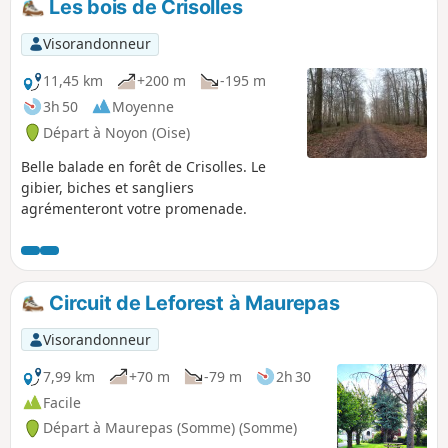
Les bois de Crisolles
déplacements dans l’Artois. Puis c'est en direction d'Arras
que cette étape se poursuit.
Visorandonneur
11,45 km
+200 m
-195 m
3h 50
Moyenne
Départ à Noyon (Oise)
Belle balade en forêt de Crisolles. Le
gibier, biches et sangliers
agrémenteront votre promenade.
Circuit de Leforest à Maurepas
Visorandonneur
7,99 km
+70 m
-79 m
2h 30
Facile
Départ à Maurepas (Somme) (Somme)