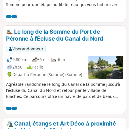
Somme pour une étape au fil de l'eau qui vous fait arriver
en Picardie culturelle, par le Pays du Vermandois, ponctué
de marécages et collines couvertes de champs et bosquets
épars.
Le long de la Somme du Port de
Péronne à l'Écluse du Canal du Nord
Visorandonneur
9,80 km
+6 m
-6 m
2h 50
Facile
Départ à Péronne (Somme) (Somme)
Agréable randonnée le long du Canal de la Somme jusqu'à
l'écluse du Canal du Nord et retour par le village de
Biaches. Ce parcours offre un havre de paix et de beaux
paysages. Le passage des péniches dans l'écluse est
impressionnant du fait de leur taille.
Canal, étangs et Art Déco à proximité