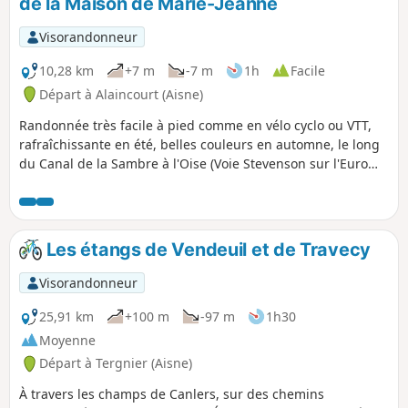
de la Maison de Marie-Jeanne
Visorandonneur
10,28 km
+7 m
-7 m
1h
Facile
Départ à Alaincourt (Aisne)
Randonnée très facile à pied comme en vélo cyclo ou VTT,
rafraîchissante en été, belles couleurs en automne, le long
du Canal de la Sambre à l'Oise (Voie Stevenson sur l'Euro
vélo 3) et à travers les étangs. Découverte du patrimoine Art
Déco présent dans les villages. Possibilité de visite d'un
musée, la Maison de Marie-Jeanne, à découvrir absolument,
véritable cerise sur le gâteau de ce parcours.
Les étangs de Vendeuil et de Travecy
Visorandonneur
25,91 km
+100 m
-97 m
1h30
Moyenne
Départ à Tergnier (Aisne)
À travers les champs de Canlers, sur des chemins