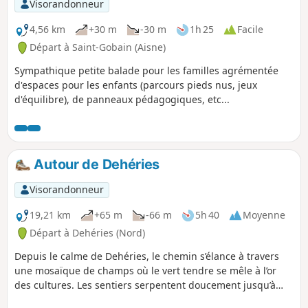
Visorandonneur
4,56 km
+30 m
-30 m
1h 25
Facile
Départ à Saint-Gobain (Aisne)
Sympathique petite balade pour les familles agrémentée
d'espaces pour les enfants (parcours pieds nus, jeux
d'équilibre), de panneaux pédagogiques, etc...
Autour de Dehéries
Visorandonneur
19,21 km
+65 m
-66 m
5h 40
Moyenne
Départ à Dehéries (Nord)
Depuis le calme de Dehéries, le chemin s’élance à travers
une mosaïque de champs où le vert tendre se mêle à l’or
des cultures. Les sentiers serpentent doucement jusqu’à
Walincourt-Selvigny, cœur battant du terroir, où le clocher