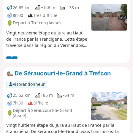
26,65 km
+146 m
-138 m
8h 00
Très difficile
Départ à Trefcon (Aisne)
Vingt neuvième étape du Jura au Haut
de France par la Francigéna. Cette étape
traverse dans la région du Vermandois,
frontalière entre les départements de la
Somme et de l’Aisne, avec un paysage
très agricole, ponctué de petits plans
d’eau aux abords de rivières. À Peronne,
De Séraucourt-le-Grand à Trefcon
vous quittez la vallée vallonnée de la
Somme pour traverser la plaine d’Artois
Visorandonneur
au relief relativement plat. La campagne
environnante a souffert des conflits qui
25,52 km
+85 m
-64 m
faisaient rage lors de la Première
7h 30
Difficile
Guerre mondiale. Les nombreux
Départ à Seraucourt-le-Grand
cimetières militaires sont là pour en
(Aisne)
témoigner.
Vingt huitième étape du Jura au Haut de France par la
Francigéna. De Seraucourt-le-Grand, vous franchissez la