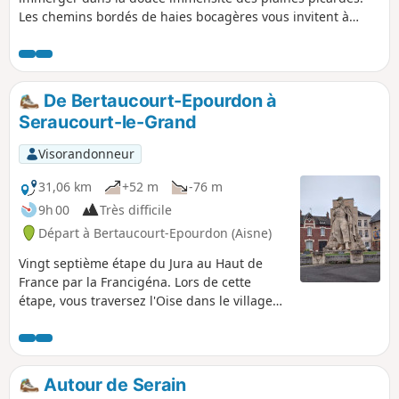
Les chemins bordés de haies bocagères vous invitent à
flâner sous un ciel vaste où le chant des oiseaux rythme vos
pas. Au détour de Gouzeaucourt, laissez-vous surprendre
par l’ombre des forêts, mémoire silencieuse des batailles
qui ont façonné ces terres. Poursuivez vers Villers-Guislain,
De Bertaucourt-Epourdon à
où les vallons verdoyants et les clochers champêtres offrent
Seraucourt-le-Grand
une halte ressourçante, entre nature et histoire. Entre
patrimoine discret et paysages apaisants, cet itinéraire
Visorandonneur
révèle toute la poésie du petit patrimoine rural.
31,06 km
+52 m
-76 m
9h 00
Très difficile
Départ à Bertaucourt-Epourdon (Aisne)
Vingt septième étape du Jura au Haut de
France par la Francigéna. Lors de cette
étape, vous traversez l'Oise dans le village
de Lafère puis vous longez une partie du
Canal de la Sambre à l'Oise pour arriver à
Tergnier où l’Art déco est omniprésent. Ses
exemples plus représentatifs sont la Place
Autour de Serain
Carnégie (classée monument historique),