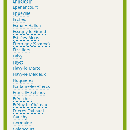
Ennemain
Épénancourt
Eppeville
Ercheu
Esmery-Hallon
Essigny-le-Grand
Estrées-Mons
Éterpigny (Somme)
Étreillers
Falvy
Fayet
Flavy-le-Martel
Flavy-le-Meldeux
Fluquières
Fontaine-lès-Clercs
Francilly-Selency
Fréniches
Frétoy-le-Château
Frières-Faillouël
Gauchy
Germaine
Golancourt