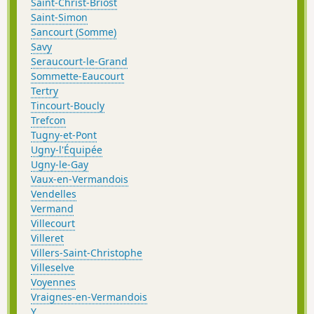
Saint-Christ-Briost
Saint-Simon
Sancourt (Somme)
Savy
Seraucourt-le-Grand
Sommette-Eaucourt
Tertry
Tincourt-Boucly
Trefcon
Tugny-et-Pont
Ugny-l'Équipée
Ugny-le-Gay
Vaux-en-Vermandois
Vendelles
Vermand
Villecourt
Villeret
Villers-Saint-Christophe
Villeselve
Voyennes
Vraignes-en-Vermandois
Y