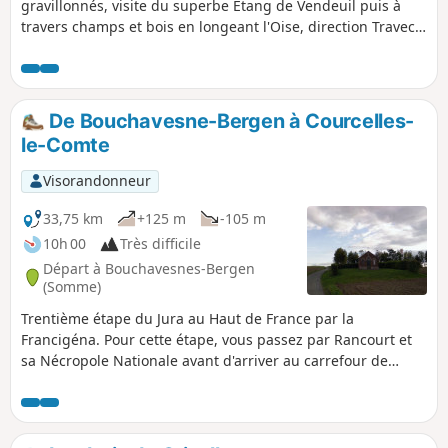
gravillonnés, visite du superbe Étang de Vendeuil puis à
travers champs et bois en longeant l'Oise, direction Travecy
pour un retour vers Quessy Centre à nouveau par les
champs de Canlers en utilisant un autre parcours qu'à
l'aller.
De Bouchavesne-Bergen à Courcelles-
le-Comte
Visorandonneur
33,75 km
+125 m
-105 m
10h 00
Très difficile
Départ à Bouchavesnes-Bergen
(Somme)
Trentième étape du Jura au Haut de France par la
Francigéna. Pour cette étape, vous passez par Rancourt et
sa Nécropole Nationale avant d'arriver au carrefour de
l’Artois, des Flandres et de la Somme, en traversant la ville
de Bapaume, ville chargée d’histoire, qui s’est distinguée
par le passé comme étant un des lieux de passage
incontournables de nombreux rois pendant leurs