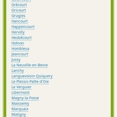
Grécourt
Gricourt
Grugies
Hancourt
Happencourt
Hervilly
Hesbécourt
Holnon
Hombleux
Jeancourt
Jussy
La Neuville-en-Beine
Lanchy
Languevoisin-Quiquery
Le Plessis-Patte-d'Oie
Le Verguier
Libermont
Magny-la-Fosse
Maissemy
Marquaix
Matigny