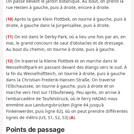
On passe devant le jardin botanique. Au bout, on prend la
rue Hesten à gauche, puis à droite, encore à droite.
(
10
) Après la gare Klein Flottbek, on tourne à gauche, puis à
droite, à gauche dans la Jürgensallee, puis à droite.
(
11
) On est dans le Derby-Park, où a lieu une fois par an, en
mai, le grand concours de saut d'obstacles et de dressage.
Au bout du chemin, on tourne à droite, puis à gauche.
(
12
) On traverse la Kleine Flottbek et on marche dans le
Wesselhöftpark en passant devant des étangs vers le sud. À
la fin du Wesselhöftteich, on tourne à droite, puis à gauche
dans la Christian-Frederik-Hansen-Straße. On traverse
l'Elbchaussee, on tourne à gauche, puis à droite et on
marche vers l'est sur l'Elbuferweg. Peu après, on arrive à
l'embarcadère de Teufelsbrück, où le ferry HADAG nous
emmène aux Landungsbrücken (ligne 64 jusqu'à
Finkenwerder, puis ligne 62), où on peut prendre différentes
lignes de métro (U3, S1, S2, S3) (
A
).
Points de passage