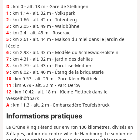
D
: km 0 - alt. 18 m - Gare de Stellingen
1
: km 1.14 - alt. 32 m - Volkspark
2
: km 1.66 - alt. 42 m - Tutenberg
3
: km 2.05 - alt. 49 m - Waldbühne
4
: km 2.4 - alt. 45 m - Roseraie
5
: km 2.61 - alt. 44 m - Maison du miel dans le jardin de
l'école
6
: km 2.98 - alt. 43 m - Modèle du Schleswig-Holstein
7
: km 4.31 - alt. 32 m - Jardin des dahlias
8
: km 5.79 - alt. 43 m - Parc Lise-Meitner
9
: km 8.02 - alt. 40 m - Étang de la briqueterie
10
: km 9.57 - alt. 29 m - Gare Klein Flottbek
11
: km 9.79 - alt. 32 m - Parc Derby
12
: km 10.42 - alt. 18 m - Kleine Flottbek dans le
Wesselhöftpark
A
: km 11.3 - alt. 2 m - Embarcadère Teufelsbrück
Informations pratiques
Le Grüne Ring s'étend sur environ 100 kilomètres, divisés en
8 étapes, autour du centre-ville de Hambourg. Le sentier de