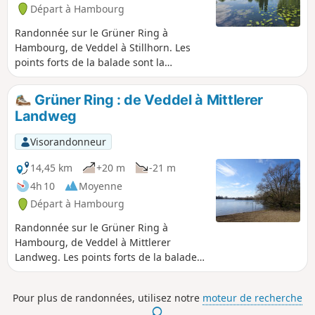
Départ à Hambourg
Randonnée sur le Grüner Ring à
Hambourg, de Veddel à Stillhorn. Les
points forts de la balade sont la
Wilhelmsburger Dove Elbe, le moulin à
vent Johanna et la Norderelbe.
Grüner Ring : de Veddel à Mittlerer
Landweg
Visorandonneur
14,45 km
+20 m
-21 m
4h 10
Moyenne
Départ à Hambourg
Randonnée sur le Grüner Ring à
Hambourg, de Veddel à Mittlerer
Landweg. Les points forts de la balade
sont le parc Entenwerder sur l'Elbe, l'île
Kaltehofe sur l'Elbe, la Dove Elbe et le
Pour plus de randonnées, utilisez notre
moteur de recherche
lac Eichbaumsee.
.