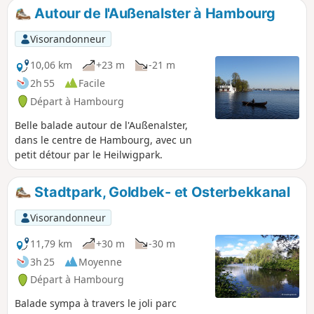
Hambourg.
Autour de l'Außenalster à Hambourg
Visorandonneur
10,06 km
+23 m
-21 m
2h 55
Facile
Départ à Hambourg
Belle balade autour de l'Außenalster,
dans le centre de Hambourg, avec un
petit détour par le Heilwigpark.
Stadtpark, Goldbek- et Osterbekkanal
Visorandonneur
11,79 km
+30 m
-30 m
3h 25
Moyenne
Départ à Hambourg
Balade sympa à travers le joli parc