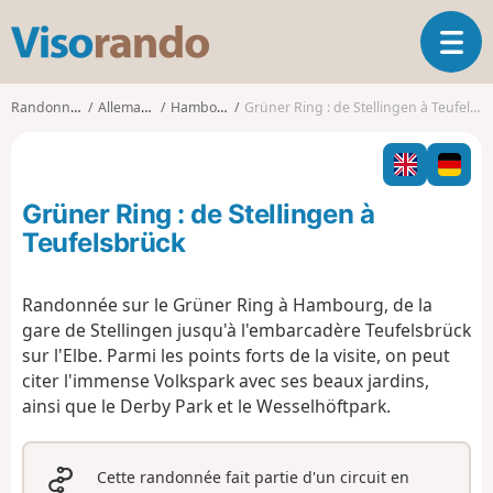
V
O
i
u
s
v
o
Randonnées
Allemagne
Hambourg
Grüner Ring : de Stellingen à Teufelsbrück
r
r
i
a
r
n
l
d
Grüner Ring : de Stellingen à
a
o
n
Teufelsbrück
a
v
Randonnée sur le Grüner Ring à Hambourg, de la
i
gare de Stellingen jusqu'à l'embarcadère Teufelsbrück
g
a
sur l'Elbe. Parmi les points forts de la visite, on peut
t
citer l'immense Volkspark avec ses beaux jardins,
i
ainsi que le Derby Park et le Wesselhöftpark.
o
n
Cette randonnée fait partie d'un circuit en