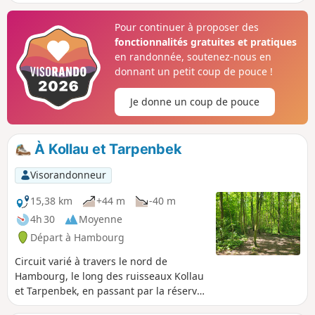
passe d'abord par le Derbypark jusqu'à
l'Elbe, puis on revient par le Jenischpark
Pour continuer à proposer des
avant de découvrir le magnifique jardin
fonctionnalités gratuites et pratiques
botanique de l'autre côté. Un must pour
en randonnée, soutenez-nous en
tous les fans de plantes.
donnant un petit coup de pouce !
Je donne un coup de pouce
À Kollau et Tarpenbek
Visorandonneur
15,38 km
+44 m
-40 m
4h 30
Moyenne
Départ à Hambourg
Circuit varié à travers le nord de
Hambourg, le long des ruisseaux Kollau
et Tarpenbek, en passant par la réserve
animalière de Niendorf et l'aéroport de