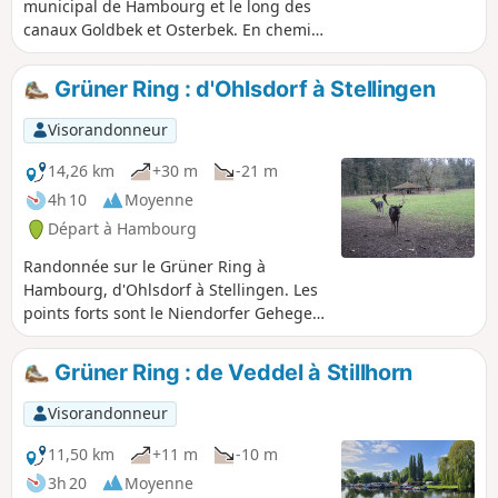
municipal de Hambourg et le long des
canaux Goldbek et Osterbek. En chemin,
on passe devant le lac du parc
municipal, le planétarium et le musée
Grüner Ring : d'Ohlsdorf à Stellingen
du travail avec la TRUDE.
Visorandonneur
14,26 km
+30 m
-21 m
4h 10
Moyenne
Départ à Hambourg
Randonnée sur le Grüner Ring à
Hambourg, d'Ohlsdorf à Stellingen. Les
points forts sont le Niendorfer Gehege
avec ses daims et les tronçons le long
de l'Alster et de la Kollau.
Grüner Ring : de Veddel à Stillhorn
Visorandonneur
11,50 km
+11 m
-10 m
3h 20
Moyenne