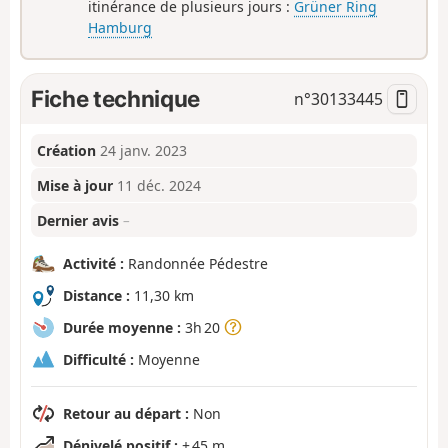
itinérance de plusieurs jours :
Grüner Ring
Hamburg
Fiche technique
n°
30133445
Création
24 janv. 2023
Mise à jour
11 déc. 2024
Dernier avis
–
Activité :
Randonnée Pédestre
Distance :
11,30 km
Durée moyenne :
3h 20
Difficulté :
Moyenne
Retour au départ :
Non
Dénivelé positif :
+ 45 m