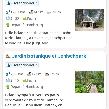
Visorandonneur
12,03 km
+42 m
-61 m
3h 35
Facile
Départ à Hambourg
Belle balade depuis la station de S-Bahn
Klein Flottbek, à travers le Jenischpark et
le long de l'Elbe jusqu'aux
Landungsbrücken de St. Pauli. Parmi les
points forts du parcours, on trouve la
Jardin botanique et Jenischpark
plage de l'Elbe, le port-musée de
Neumühlen, le marché aux poissons et
Visorandonneur
le bateau-musée Rickmer Rickmers.
7,68 km
+28 m
-28 m
2h 15
Facile
Départ à Hambourg
Balade sympa à travers les parcs
verdoyants de l'ouest de Hambourg.
Depuis le S-Bahn Klein Flottbek, on