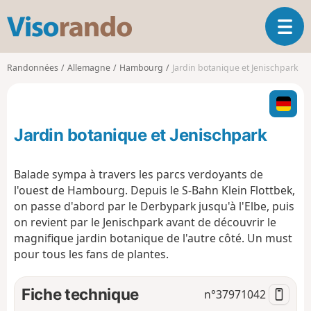
V
O
i
u
s
v
o
Randonnées
Allemagne
Hambourg
Jardin botanique et Jenischpark
r
r
i
a
r
n
l
d
Jardin botanique et Jenischpark
a
o
n
a
Balade sympa à travers les parcs verdoyants de
v
l'ouest de Hambourg. Depuis le S-Bahn Klein Flottbek,
i
on passe d'abord par le Derbypark jusqu'à l'Elbe, puis
g
on revient par le Jenischpark avant de découvrir le
a
t
magnifique jardin botanique de l'autre côté. Un must
i
pour tous les fans de plantes.
o
n
Fiche technique
n°
37971042