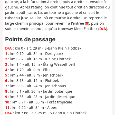
gauche, à la bifurcation à droite, puis à droite et ensuite à
gauche. Après l'étang, on continue tout droit en direction du
jardin apothicaire. Là, on tourne à gauche et on suit le
ruisseau jusqu'au lac, où on tourne à droite. On reprend le
large chemin principal pour revenir à l'entrée (
8
), puis on
suit le chemin connu jusqu'au tramway Klein Flottbek (
D/A
).
Points de passage
D/A
: km 0 - alt. 29 m - S-Bahn Klein Flottbek
1
: km 0.19 - alt. 34 m - Derbypark
2
: km 0.87 - alt. 16 m - Kleine Flottbek
3
: km 1.4 - alt. 15 m - Étang Wesselhoeft
4
: km 1.79 - alt. 4 m - Elbe
5
: km 2.44 - alt. 8 m - Jenischpark
6
: km 3.18 - alt. 15 m - Flottbek
7
: km 3.98 - alt. 24 m - Jenischhaus
8
: km 5.1 - alt. 30 m - Jardin botanique
9
: km 5.35 - alt. 28 m - Jardin désertique
10
: km 5.71 - alt. 30 m - Forêt tropicale
11
: km 6.52 - alt. 34 m - Alpes
D/A
: km 7.68 - alt. 29 m - S-Bahn Klein Flottbek