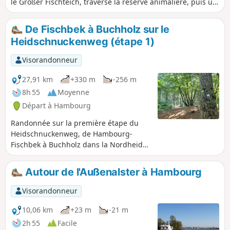
le Großer Fischteich, traverse la réserve animalière, puis un
joli paysage de champs et de forêts.
De Fischbek à Buchholz sur le
Heidschnuckenweg (étape 1)
Visorandonneur
27,91 km
+330 m
-256 m
8h 55
Moyenne
Départ à Hambourg
Randonnée sur la première étape du
Heidschnuckenweg, de Hambourg-
Fischbek à Buchholz dans la Nordheide.
La randonnée traverse la lande de
Fischbek, puis des forêts, des prairies et
Autour de l'Außenalster à Hambourg
des champs jusqu'à Buchholz.
Visorandonneur
10,06 km
+23 m
-21 m
2h 55
Facile