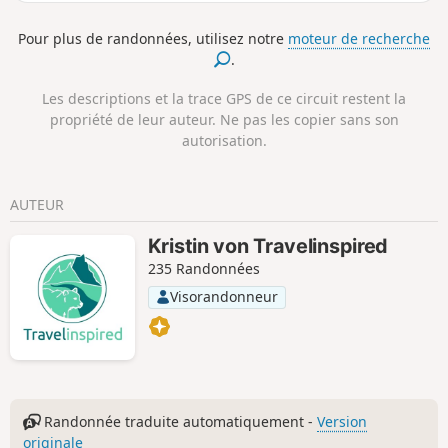
sont le parc Entenwerder sur l'Elbe, l'île
Kaltehofe sur l'Elbe, la Dove Elbe et le
Pour plus de randonnées, utilisez notre
moteur de recherche
lac Eichbaumsee.
.
Les descriptions et la trace GPS de ce circuit restent la
propriété de leur auteur. Ne pas les copier sans son
autorisation.
AUTEUR
Kristin von Travelinspired
235 Randonnées
Visorandonneur
Randonnée traduite automatiquement -
Version
originale