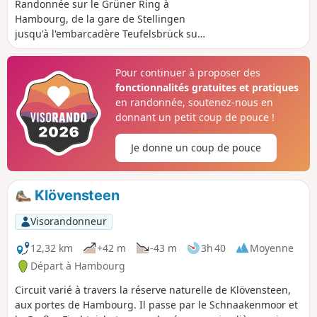
Randonnée sur le Grüner Ring à
Hambourg, de la gare de Stellingen
jusqu'à l'embarcadère Teufelsbrück sur
l'Elbe. Parmi les points forts de la visite,
on peut citer l'immense Volkspark avec
Pour continuer à proposer des
ses beaux jardins, ainsi que le Derby
fonctionnalités gratuites et pratiques
Park et le Wesselhöftpark.
en randonnée, soutenez-nous en
donnant un petit coup de pouce !
Je donne un coup de pouce
Klövensteen
Visorandonneur
12,32 km
+42 m
-43 m
3h 40
Moyenne
Départ à Hambourg
Circuit varié à travers la réserve naturelle de Klövensteen,
aux portes de Hambourg. Il passe par le Schnaakenmoor et