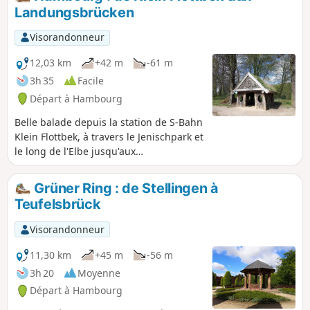
Landungsbrücken
Visorandonneur
12,03 km
+42 m
-61 m
3h 35
Facile
Départ à Hambourg
Belle balade depuis la station de S-Bahn
Klein Flottbek, à travers le Jenischpark et
le long de l'Elbe jusqu'aux
Landungsbrücken de St. Pauli. Parmi les
points forts du parcours, on trouve la
Grüner Ring : de Stellingen à
plage de l'Elbe, le port-musée de
Teufelsbrück
Neumühlen, le marché aux poissons et
le bateau-musée Rickmer Rickmers.
Visorandonneur
11,30 km
+45 m
-56 m
3h 20
Moyenne
Départ à Hambourg