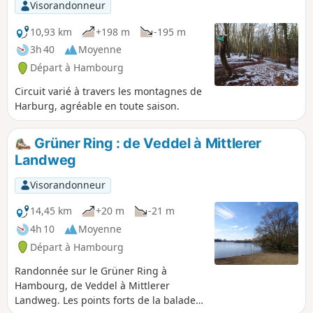
Visorandonneur
10,93 km
+198 m
-195 m
3h 40
Moyenne
Départ à Hambourg
Circuit varié à travers les montagnes de
Harburg, agréable en toute saison.
Grüner Ring : de Veddel à Mittlerer
Landweg
Visorandonneur
14,45 km
+20 m
-21 m
4h 10
Moyenne
Départ à Hambourg
Randonnée sur le Grüner Ring à
Hambourg, de Veddel à Mittlerer
Landweg. Les points forts de la balade