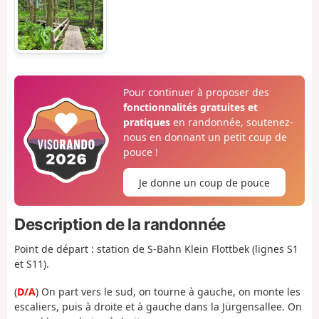
Pour continuer à proposer des
fonctionnalités gratuites et
pratiques
en randonnée, soutenez-
nous en donnant un petit coup de
pouce !
Je donne un coup de pouce
Description de la randonnée
Point de départ : station de S-Bahn Klein Flottbek (lignes S1
et S11).
(
D/A
) On part vers le sud, on tourne à gauche, on monte les
escaliers, puis à droite et à gauche dans la Jürgensallee. On