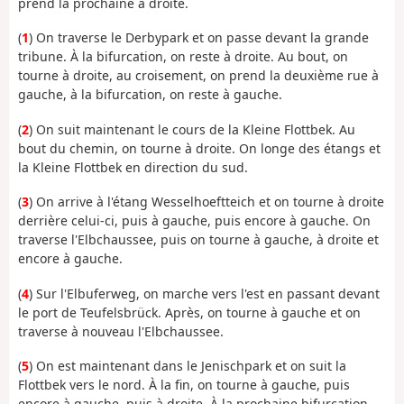
prend la prochaine à droite.
(
1
) On traverse le Derbypark et on passe devant la grande
tribune. À la bifurcation, on reste à droite. Au bout, on
tourne à droite, au croisement, on prend la deuxième rue à
gauche, à la bifurcation, on reste à gauche.
(
2
) On suit maintenant le cours de la Kleine Flottbek. Au
bout du chemin, on tourne à droite. On longe des étangs et
la Kleine Flottbek en direction du sud.
(
3
) On arrive à l'étang Wesselhoeftteich et on tourne à droite
derrière celui-ci, puis à gauche, puis encore à gauche. On
traverse l'Elbchaussee, puis on tourne à gauche, à droite et
encore à gauche.
(
4
) Sur l'Elbuferweg, on marche vers l'est en passant devant
le port de Teufelsbrück. Après, on tourne à gauche et on
traverse à nouveau l'Elbchaussee.
(
5
) On est maintenant dans le Jenischpark et on suit la
Flottbek vers le nord. À la fin, on tourne à gauche, puis
encore à gauche, puis à droite. À la prochaine bifurcation,