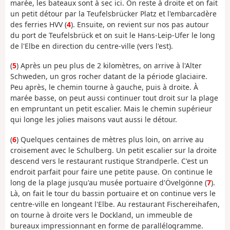
marée, les bateaux sont à sec ici. On reste à droite et on fait
un petit détour par la Teufelsbrücker Platz et l'embarcadère
des ferries HVV (
4
). Ensuite, on revient sur nos pas autour
du port de Teufelsbrück et on suit le Hans-Leip-Ufer le long
de l'Elbe en direction du centre-ville (vers l'est).
(
5
) Après un peu plus de 2 kilomètres, on arrive à l'Alter
Schweden, un gros rocher datant de la période glaciaire.
Peu après, le chemin tourne à gauche, puis à droite. À
marée basse, on peut aussi continuer tout droit sur la plage
en empruntant un petit escalier. Mais le chemin supérieur
qui longe les jolies maisons vaut aussi le détour.
(
6
) Quelques centaines de mètres plus loin, on arrive au
croisement avec le Schulberg. Un petit escalier sur la droite
descend vers le restaurant rustique Strandperle. C'est un
endroit parfait pour faire une petite pause. On continue le
long de la plage jusqu'au musée portuaire d'Övelgönne (
7
).
Là, on fait le tour du bassin portuaire et on continue vers le
centre-ville en longeant l'Elbe. Au restaurant Fischereihafen,
on tourne à droite vers le Dockland, un immeuble de
bureaux impressionnant en forme de parallélogramme.