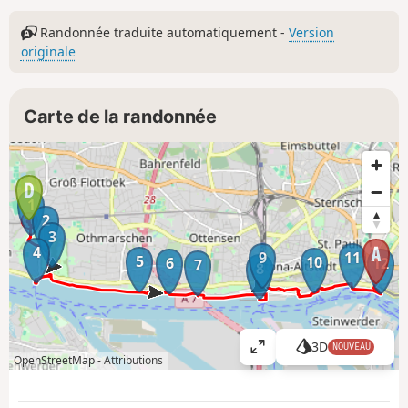
Randonnée traduite automatiquement -
Version
originale
Carte de la randonnée
1
2
3
4
9
11
5
10
6
12
7
8
3D
NOUVEAU
A
OpenStreetMap -
Attributions
ff
i