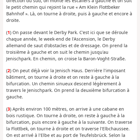
direction du sud, on monte les escaliers à gauche et on suit
le petit chemin qui rejoint la rue « Am Klein Flottbeker
Bahnhof ». Là, on tourne à droite, puis à gauche et encore à
droite.
(
1
) On passe devant le Derby Park. C'est ici que se déroule
chaque année, le week-end de l'Ascension, le Derby
allemand de saut d'obstacles et de dressage. On prend la
troisième à gauche et on suit le chemin jusqu'au
Jenischpark. En chemin, on croise la Baron-Voght-Straße.
(
2
) On peut déjà voir la Jenisch Haus. Derrière l'imposant
bâtiment, on tourne à droite et on reste à gauche à la
bifurcation. Un chemin sinueux descend légèrement à
travers le Jenischpark. On prend la deuxième bifurcation à
gauche.
(
3
) Après environ 100 mètres, on arrive à une cabane en
bois rustique. On tourne à droite, on reste à gauche à la
bifurcation, puis encore à gauche à la suivante. On traverse
la Flottbek, on tourne à droite et on traverse l'Elbchaussee.
On est arrivé à l'Elbe et au port de Teufelsbrück. Selon la