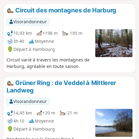
Circuit des montagnes de Harburg
Visorandonneur
10,93 km
+198 m
-195 m
3h 40
Moyenne
Départ à Hambourg
Circuit varié à travers les montagnes de
Harburg, agréable en toute saison.
Grüner Ring : de Veddel à Mittlerer
Landweg
Visorandonneur
14,45 km
+20 m
-21 m
4h 10
Moyenne
Départ à Hambourg