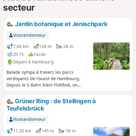
secteur
Jardin botanique et Jenischpark
Visorandonneur
7,68 km
+28 m
-28 m
2h 15
Facile
Départ à Hambourg
Balade sympa à travers les parcs
verdoyants de l'ouest de Hambourg.
Depuis le S-Bahn Klein Flottbek, on
passe d'abord par le Derbypark jusqu'à
l'Elbe, puis on revient par le Jenischpark
Grüner Ring : de Stellingen à
avant de découvrir le magnifique jardin
Teufelsbrück
botanique de l'autre côté. Un must pour
tous les fans de plantes.
Visorandonneur
11,30 km
+45 m
-56 m