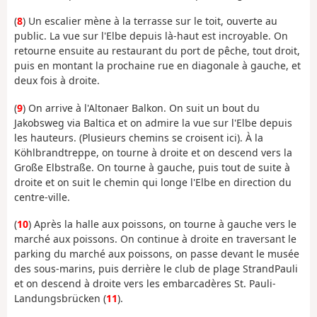
(
8
) Un escalier mène à la terrasse sur le toit, ouverte au
public. La vue sur l'Elbe depuis là-haut est incroyable. On
retourne ensuite au restaurant du port de pêche, tout droit,
puis en montant la prochaine rue en diagonale à gauche, et
deux fois à droite.
(
9
) On arrive à l'Altonaer Balkon. On suit un bout du
Jakobsweg via Baltica et on admire la vue sur l'Elbe depuis
les hauteurs. (Plusieurs chemins se croisent ici). À la
Köhlbrandtreppe, on tourne à droite et on descend vers la
Große Elbstraße. On tourne à gauche, puis tout de suite à
droite et on suit le chemin qui longe l'Elbe en direction du
centre-ville.
(
10
) Après la halle aux poissons, on tourne à gauche vers le
marché aux poissons. On continue à droite en traversant le
parking du marché aux poissons, on passe devant le musée
des sous-marins, puis derrière le club de plage StrandPauli
et on descend à droite vers les embarcadères St. Pauli-
Landungsbrücken (
11
).