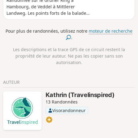
Randonnée sur le Grüner Ring à
Hambourg, de Veddel à Mittlerer
Landweg. Les points forts de la balade
sont le parc Entenwerder sur l'Elbe, l'île
Kaltehofe sur l'Elbe, la Dove Elbe et le
Pour plus de randonnées, utilisez notre
moteur de recherche
lac Eichbaumsee.
.
Les descriptions et la trace GPS de ce circuit restent la
propriété de leur auteur. Ne pas les copier sans son
autorisation.
AUTEUR
Kathrin (Travelinspired)
13 Randonnées
Visorandonneur