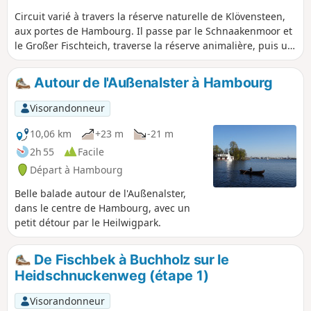
Circuit varié à travers la réserve naturelle de Klövensteen,
aux portes de Hambourg. Il passe par le Schnaakenmoor et
le Großer Fischteich, traverse la réserve animalière, puis un
joli paysage de champs et de forêts.
Autour de l'Außenalster à Hambourg
Visorandonneur
10,06 km
+23 m
-21 m
2h 55
Facile
Départ à Hambourg
Belle balade autour de l'Außenalster,
dans le centre de Hambourg, avec un
petit détour par le Heilwigpark.
De Fischbek à Buchholz sur le
Heidschnuckenweg (étape 1)
Visorandonneur