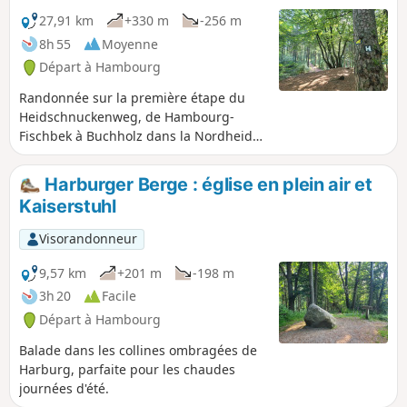
27,91 km
+330 m
-256 m
8h 55
Moyenne
Départ à Hambourg
Randonnée sur la première étape du
Heidschnuckenweg, de Hambourg-
Fischbek à Buchholz dans la Nordheide.
La randonnée traverse la lande de
Fischbek, puis des forêts, des prairies et
Harburger Berge : église en plein air et
des champs jusqu'à Buchholz.
Kaiserstuhl
Visorandonneur
9,57 km
+201 m
-198 m
3h 20
Facile
Départ à Hambourg
Balade dans les collines ombragées de
Harburg, parfaite pour les chaudes
journées d'été.