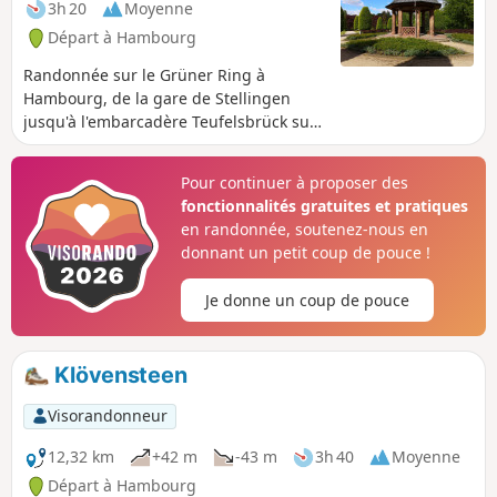
3h 20
Moyenne
Départ à Hambourg
Randonnée sur le Grüner Ring à
Hambourg, de la gare de Stellingen
jusqu'à l'embarcadère Teufelsbrück sur
l'Elbe. Parmi les points forts de la visite,
on peut citer l'immense Volkspark avec
Pour continuer à proposer des
ses beaux jardins, ainsi que le Derby
fonctionnalités gratuites et pratiques
Park et le Wesselhöftpark.
en randonnée, soutenez-nous en
donnant un petit coup de pouce !
Je donne un coup de pouce
Klövensteen
Visorandonneur
12,32 km
+42 m
-43 m
3h 40
Moyenne
Départ à Hambourg