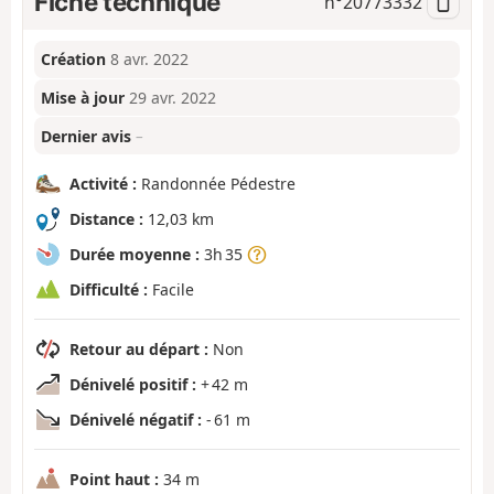
Fiche technique
n°
20773332
Création
8 avr. 2022
Mise à jour
29 avr. 2022
Dernier avis
–
Activité :
Randonnée Pédestre
Distance :
12,03 km
Durée moyenne :
3h 35
Difficulté :
Facile
Retour au départ :
Non
Dénivelé positif :
+ 42 m
Dénivelé négatif :
- 61 m
Point haut :
34 m