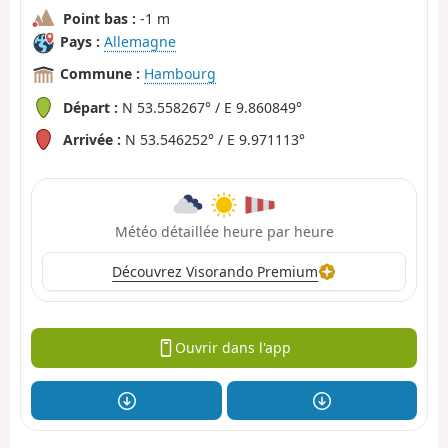
Point bas :
-1 m
Pays :
Allemagne
Commune :
Hambourg
Départ :
N 53.558267° / E 9.860849°
Arrivée :
N 53.546252° / E 9.971113°
Météo détaillée heure par heure
Découvrez Visorando Premium
Ouvrir dans l'app