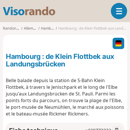
V
O
i
u
s
v
o
Randonnées
Allemagne
Hambourg
Hambourg : de Klein Flottbek aux Landungsbrücken
r
r
i
a
r
n
l
d
Hambourg : de Klein Flottbek aux
a
o
n
Landungsbrücken
a
v
Belle balade depuis la station de S-Bahn Klein
i
Flottbek, à travers le Jenischpark et le long de l'Elbe
g
a
jusqu'aux Landungsbrücken de St. Pauli. Parmi les
t
points forts du parcours, on trouve la plage de l'Elbe,
i
le port-musée de Neumühlen, le marché aux poissons
o
et le bateau-musée Rickmer Rickmers.
n