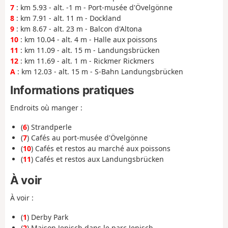
7
: km 5.93 - alt. -1 m - Port-musée d'Övelgönne
8
: km 7.91 - alt. 11 m - Dockland
9
: km 8.67 - alt. 23 m - Balcon d'Altona
10
: km 10.04 - alt. 4 m - Halle aux poissons
11
: km 11.09 - alt. 15 m - Landungsbrücken
12
: km 11.69 - alt. 1 m - Rickmer Rickmers
A
: km 12.03 - alt. 15 m - S-Bahn Landungsbrücken
Informations pratiques
Endroits où manger :
(
6
) Strandperle
(
7
) Cafés au port-musée d'Övelgönne
(
10
) Cafés et restos au marché aux poissons
(
11
) Cafés et restos aux Landungsbrücken
À voir
À voir :
(
1
) Derby Park
(
2
) Maison Jenisch dans le parc Jenisch