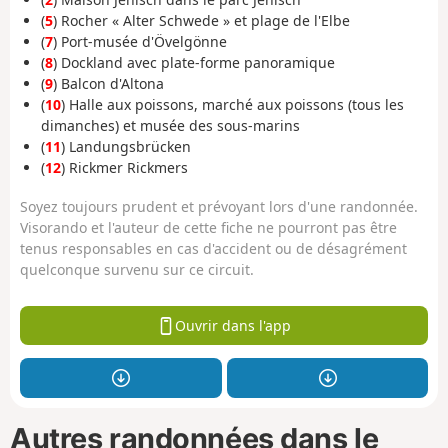
(
5
) Rocher « Alter Schwede » et plage de l'Elbe
(
7
) Port-musée d'Övelgönne
(
8
) Dockland avec plate-forme panoramique
(
9
) Balcon d'Altona
(
10
) Halle aux poissons, marché aux poissons (tous les
dimanches) et musée des sous-marins
(
11
) Landungsbrücken
(
12
) Rickmer Rickmers
Soyez toujours prudent et prévoyant lors d'une randonnée.
Visorando et l'auteur de cette fiche ne pourront pas être
tenus responsables en cas d'accident ou de désagrément
quelconque survenu sur ce circuit.
Ouvrir dans l'app
Autres randonnées dans le