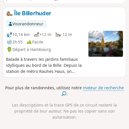
Île Billerhuder
Visorandonneur
10,14 km
+12 m
-12 m
2h 55
Facile
Départ à Hambourg
Balade à travers les jardins familiaux
idylliques au bord de la Bille. Depuis la
station de métro Rauhes Haus, on
traverse le Mittelkanal et le Südkanal
pour rejoindre l'île de Billerhuder, où se
Pour plus de randonnées, utilisez notre
moteur de recherche
trouve l'un des plus beaux jardins
.
familiaux de Hambourg, juste au bord
de la Bille. On continue ensuite à
Les descriptions et la trace GPS de ce circuit restent la
travers d'autres jolis jardins familiaux
propriété de leur auteur. Ne pas les copier sans son
avant de revenir à la station de métro.
autorisation.