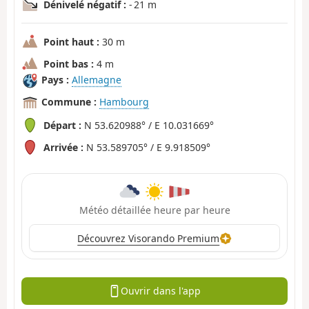
Dénivelé négatif :
- 21 m
Point haut :
30 m
Point bas :
4 m
Pays :
Allemagne
Commune :
Hambourg
Départ :
N 53.620988° / E 10.031669°
Arrivée :
N 53.589705° / E 9.918509°
Météo détaillée heure par heure
Découvrez Visorando Premium
Ouvrir dans l'app