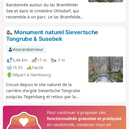
Randonnée autour du lac Bramfelder
See et dans le cimetière Ohlsdorf, qui
ressemble à un parc. Le lac Bramfelder
See et le cimetière sont tous deux des
endroits parfaits pour observer les
Monument naturel Sievertsche
oiseaux. Avec un peu de chance, vous
Tongrube & Susebek
apercevrez même les jolis martins-
pêcheurs bleus.
Visorandonneur
5,48 km
+7 m
-7 m
1h 35
Facile
Départ à Hambourg
Circuit depuis le site naturel de la
carrière d'argile Sievertsche Tongrube
jusqu'au Tegelsbarg et retour par la
Susebek.
Pour continuer à proposer des
fonctionnalités gratuites et pratiques
en randonnée, soutenez-nous en