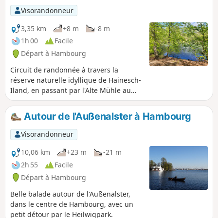
Visorandonneur
3,35 km
+8 m
-8 m
1h 00
Facile
Départ à Hambourg
Circuit de randonnée à travers la
réserve naturelle idyllique de Hainesch-
Iland, en passant par l'Alte Mühle au
bord de l'étang du moulin.
Autour de l'Außenalster à Hambourg
Visorandonneur
10,06 km
+23 m
-21 m
2h 55
Facile
Départ à Hambourg
Belle balade autour de l'Außenalster,
dans le centre de Hambourg, avec un
petit détour par le Heilwigpark.