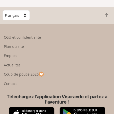
n
g
C
r
R
h
a
e
o
n
t
i
d
o
s
CGU et confidentialité
u
i
r
s
Plan du site
e
s
n
e
Emplois
h
z
Actualités
a
u
u
n
Coup de pouce 2026
t
p
a
Contact
y
s
Téléchargez l'application Visorando et partez à
l'aventure !
A
G