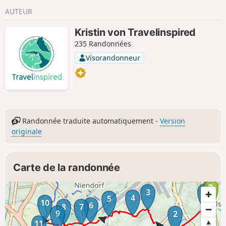
AUTEUR
Kristin von Travelinspired
235 Randonnées
Visorandonneur
Randonnée traduite automatiquement -
Version
originale
Carte de la randonnée
1
3
4
5
10
6
8
7
9
2
11