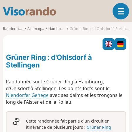
V
O
i
u
s
v
o
Randonnées
Allemagne
Hambourg
Grüner Ring : d'Ohlsdorf à Stellingen
r
r
i
a
r
n
l
d
Grüner Ring : d'Ohlsdorf à
a
o
n
Stellingen
a
v
Randonnée sur le Grüner Ring à Hambourg,
i
d'Ohlsdorf à Stellingen. Les points forts sont le
g
a
Niendorfer Gehege
avec ses daims et les tronçons le
t
long de l'Alster et de la Kollau.
i
o
n
Cette randonnée fait partie d'un circuit en
itinérance de plusieurs jours :
Grüner Ring