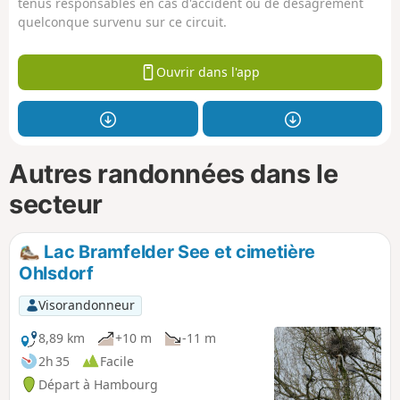
tenus responsables en cas d'accident ou de désagrément
quelconque survenu sur ce circuit.
Ouvrir dans l'app
Autres randonnées dans le
secteur
Lac Bramfelder See et cimetière
Ohlsdorf
Visorandonneur
8,89 km
+10 m
-11 m
2h 35
Facile
Départ à Hambourg