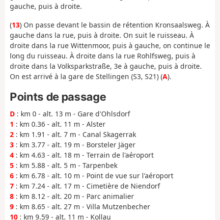
gauche, puis à droite.
(
13
) On passe devant le bassin de rétention Kronsaalsweg. À
gauche dans la rue, puis à droite. On suit le ruisseau. À
droite dans la rue Wittenmoor, puis à gauche, on continue le
long du ruisseau. À droite dans la rue Rohlfsweg, puis à
droite dans la Volksparkstraße, 3e à gauche, puis à droite.
On est arrivé à la gare de Stellingen (S3, S21) (
A
).
Points de passage
D
: km 0 - alt. 13 m - Gare d'Ohlsdorf
1
: km 0.36 - alt. 11 m - Alster
2
: km 1.91 - alt. 7 m - Canal Skagerrak
3
: km 3.77 - alt. 19 m - Borsteler Jäger
4
: km 4.63 - alt. 18 m - Terrain de l'aéroport
5
: km 5.88 - alt. 5 m - Tarpenbek
6
: km 6.78 - alt. 10 m - Point de vue sur l'aéroport
7
: km 7.24 - alt. 17 m - Cimetière de Niendorf
8
: km 8.12 - alt. 20 m - Parc animalier
9
: km 8.65 - alt. 27 m - Villa Mutzenbecher
10
: km 9.59 - alt. 11 m - Kollau