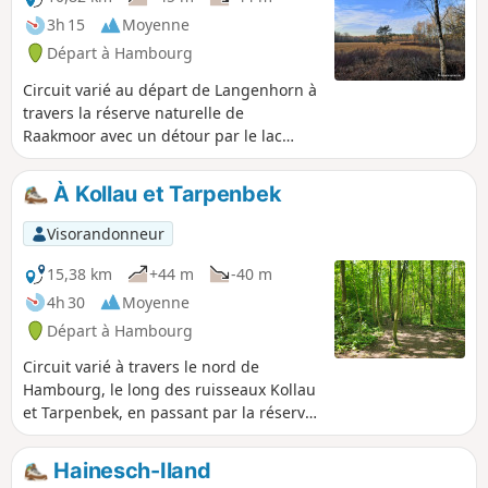
3h 15
Moyenne
Départ à Hambourg
Circuit varié au départ de Langenhorn à
travers la réserve naturelle de
Raakmoor avec un détour par le lac
Hummelsee.
À Kollau et Tarpenbek
Visorandonneur
15,38 km
+44 m
-40 m
4h 30
Moyenne
Départ à Hambourg
Circuit varié à travers le nord de
Hambourg, le long des ruisseaux Kollau
et Tarpenbek, en passant par la réserve
animalière de Niendorf et l'aéroport de
Hambourg.
Hainesch-Iland