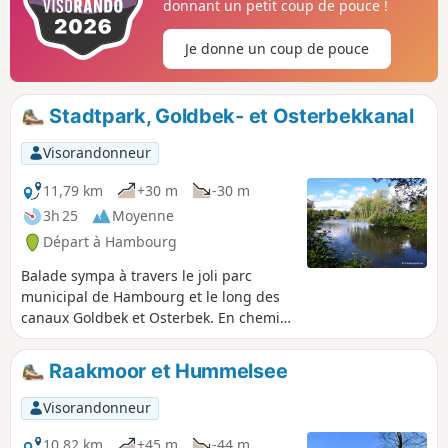
donnant un petit coup de pouce !
Je donne un coup de pouce
Stadtpark, Goldbek- et Osterbekkanal
Visorandonneur
11,79 km
+30 m
-30 m
3h 25
Moyenne
Départ à Hambourg
Balade sympa à travers le joli parc
municipal de Hambourg et le long des
canaux Goldbek et Osterbek. En chemin,
on passe devant le lac du parc
municipal, le planétarium et le musée
Raakmoor et Hummelsee
du travail avec la TRUDE.
Visorandonneur
10,82 km
+45 m
-44 m