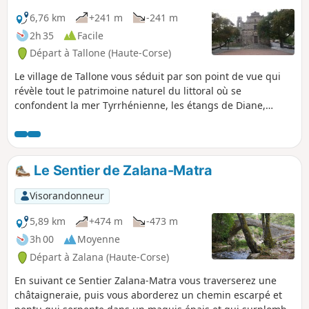
6,76 km
+241 m
-241 m
2h 35
Facile
Départ à Tallone (Haute-Corse)
Le village de Tallone vous séduit par son point de vue qui
révèle tout le patrimoine naturel du littoral où se
confondent la mer Tyrrhénienne, les étangs de Diane,
d’Urbinu, del Sale et de Terrenzana. Le bas du village
s’ouvre sur une place imposante où se dresse l’église
baroque de Saint-Cézaire, dont le parvis est construit avec
un type de roche particulier, le gneiss. Sa porte sculptée et
Le Sentier de Zalana-Matra
son clocher-tour sont admirables.
Visorandonneur
5,89 km
+474 m
-473 m
3h 00
Moyenne
Départ à Zalana (Haute-Corse)
En suivant ce Sentier Zalana-Matra vous traverserez une
châtaigneraie, puis vous aborderez un chemin escarpé et