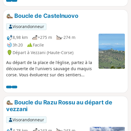
Vous traverserez ainsi des
châtaigneraies, une magnifique forêt de
pins Lariccio. Vous profiterez de points
Boucle de Castelnuovo
de vue magnifiques qui vous en
mettront plein la vue.
Visorandonneur
8,98 km
+275 m
-274 m
3h 20
Facile
Départ à Vezzani (Haute-Corse)
Au départ de la place de l'église, partez à la
découverte de l'univers sauvage du maquis
corse. Vous évoluerez sur des sentiers
pastoraux où vous croiserez peut-être des
troupeaux de chèvres et de brebis, sur la
ligne de crête séparant les vallées du
Tavignanu et du Tagnone. Vous profiterez de
Boucle du Razu Rossu au départ de
panoramas exceptionnels sur les chaînes
vezzani
montagneuses environnantes et sur l'île de
Monte Cristo.
Visorandonneur
4,78 km
+243 m
-243 m