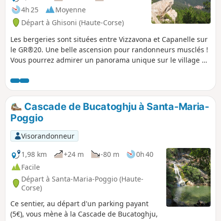
4h 25
Moyenne
Départ à Ghisoni (Haute-Corse)
Les bergeries sont situées entre Vizzavona et Capanelle sur
le GR®20. Une belle ascension pour randonneurs musclés !
Vous pourrez admirer un panorama unique sur le village de
Ghisoni, la belle vallée du Fiumorbu et le mont Christe
Eleison. Après 1h30 de marche, on parvient à un petit
plateau avec une vue sur le massif du Renoso. Puis débute
une ascension d’environ 1 heure vers le Mont Calvi et les
Cascade de Bucatoghju à Santa-Maria-
bergeries de Cardu.
Poggio
Visorandonneur
1,98 km
+24 m
-80 m
0h 40
Facile
Départ à Santa-Maria-Poggio (Haute-
Corse)
Ce sentier, au départ d'un parking payant
(5€), vous mène à la Cascade de Bucatoghju,