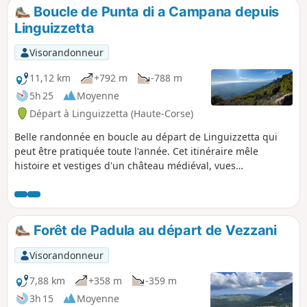
trouvez également un panneau
oublié de Saint-Vincent et sa chapelle, puis les bergeries I
Boucle de Punta di a Campana depuis
explicatif avec plus de détails sur
Peri. On peut bien sûr (!!) écourter la randonnée .
Linguizzetta
l'histoire de cet endroit magique. Bonne
balade !
Visorandonneur
11,12 km
+792 m
-788 m
5h 25
Moyenne
Départ à Linguizzetta (Haute-Corse)
Belle randonnée en boucle au départ de Linguizzetta qui
peut être pratiquée toute l'année. Cet itinéraire mêle
histoire et vestiges d'un château médiéval, vues
imprenables sur la côte orientale, les îles d'Elbe, Monte
Cristo et Madalenna. Le chemin est facile, bien tracé et
présente un dénivelé intéressant, à faire.
Forêt de Padula au départ de Vezzani
Visorandonneur
7,88 km
+358 m
-359 m
3h 15
Moyenne