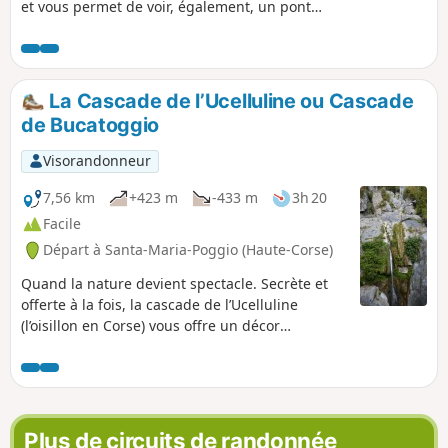
et vous permet de voir, également, un pont
génois. C'est une balade familiale, facile,
avec, toutefois, plusieurs traversées de
cours d'eau (aménagées).
La Cascade de l’Ucelluline ou Cascade
de Bucatoggio
Visorandonneur
7,56 km
+423 m
-433 m
3h 20
Facile
Départ à Santa-Maria-Poggio (Haute-Corse)
Quand la nature devient spectacle. Secrète et
offerte à la fois, la cascade de l’Ucelluline
(l’oisillon en Corse) vous offre un décor
saisissant qui ne vous laissera pas indifférent.
Entre les villages de Santa Maria Poggio et San
Nicolao, découvrez ce site sauvage et préservé
où une eau fraîche et limpide se déverse sous
vos yeux et poursuit son chemin jusqu'à la mer.
Plus de circuits de randonnée