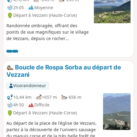
2h 05
Moyenne
Départ à Vezzani (Haute-Corse)
Randonnée ombragée, offrant des
points de vue magnifiques sur le village
de Vezzani, depuis ce rocher
emblématique qu'est le Razu Rossu !
Boucle de Rospa Sorba au départ de
Vezzani
Visorandonneur
10,44 km
+657 m
-656 m
4h 50
Difficile
Départ à Vezzani (Haute-Corse)
Au départ de la place de l'église de Vezzani,
partez à la découverte de l'univers sauvage
du maquis corse et de la très belle forêt de