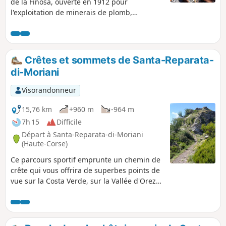
de la Finosa, ouverte en 1912 pour
l'exploitation de minerais de plomb,
d'argent, de manganèse et de fer, a été
fermée après la deuxième guerre mondiale.
Source : WikipédiaLes mines de la Finosa ont
extrait du plomb argentifère (galène,
Crêtes et sommets de Santa-Reparata-
cérusite), du zinc (blende) et du cuivre
di-Moriani
(bornite).L’essentiel de l’exploitation de La
Finosa a été réalisé à ciel ouvert.Les
Visorandonneur
prospections sur le site commencent dans
les années 1910. Source : Patrimoine civil
15,76 km
+960 m
-964 m
Ghisoni.
7h 15
Difficile
Départ à Santa-Reparata-di-Moriani
(Haute-Corse)
Ce parcours sportif emprunte un chemin de
crête qui vous offrira de superbes points de
vue sur la Costa Verde, sur la Vallée d'Orezza
et sur la Castagniccia. En chemin, vous
croiserez hameaux, chapelles, fontaine,
ruisseaux. La petite route étroite montant au
parking de départ vaut déjà le détour.