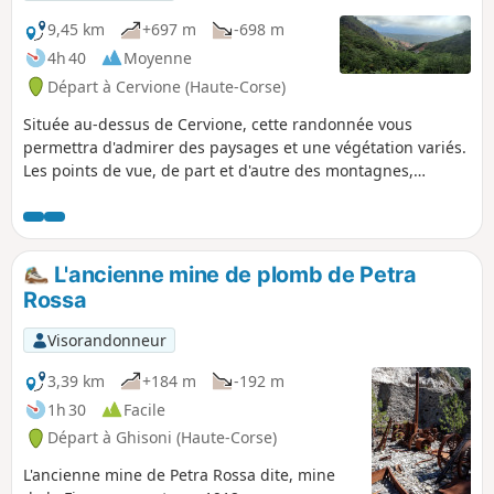
pentes du San Cervone. Ancien
carrefour de chemins muletiers, on y
9,45 km
+697 m
-698 m
trouve plusieurs vestiges d'aires de
4h 40
Moyenne
battage, parfois toujours cerclées de
Départ à Cervione (Haute-Corse)
pierres.
Située au-dessus de Cervione, cette randonnée vous
permettra d'admirer des paysages et une végétation variés.
Les points de vue, de part et d'autre des montagnes,
permettent également de contempler de loin du patrimoine
bâti, comme la Chapelle de Scupiccia, par exemple ou
encore le village de Santa-Maria Poggio. Au loin, sur la mer,
l'Île de Monte Cristo, peut également être observée.
L'ancienne mine de plomb de Petra
Rossa
Visorandonneur
3,39 km
+184 m
-192 m
1h 30
Facile
Départ à Ghisoni (Haute-Corse)
L'ancienne mine de Petra Rossa dite, mine