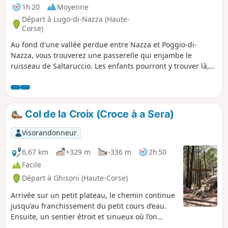
1h 20
Moyenne
Départ à Lugo-di-Nazza (Haute-
Corse)
Au fond d'une vallée perdue entre Nazza et Poggio-di-
Nazza, vous trouverez une passerelle qui enjambe le
ruisseau de Saltaruccio. Les enfants pourront y trouver là,
un agréable terrain de jeux parmi les vasques. Cette
randonnée est d'une difficulté moyenne liée à la pente
empruntée parfois forte, mais elle est relativement facile
car de courte distance. Ainsi, vous pourrez facilement la
Col de la Croix (Croce à a Sera)
faire en famille et prévoir un pique-nique.
Visorandonneur
6,67 km
+329 m
-336 m
2h 50
Facile
Départ à Ghisoni (Haute-Corse)
Arrivée sur un petit plateau, le chemin continue
jusqu’au franchissement du petit cours d’eau.
Ensuite, un sentier étroit et sinueux où l’on
pourra rencontrer quelques cochons sauvages,