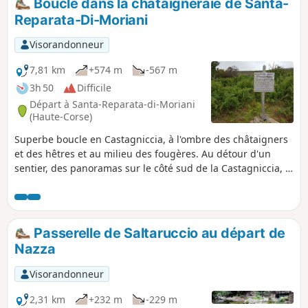
Boucle dans la châtaigneraie de Santa-
Reparata-Di-Moriani
Visorandonneur
7,81 km
+574 m
-567 m
3h 50
Difficile
Départ à Santa-Reparata-di-Moriani
(Haute-Corse)
Superbe boucle en Castagniccia, à l'ombre des châtaigners
et des hêtres et au milieu des fougères. Au détour d'un
sentier, des panoramas sur le côté sud de la Castagniccia, la
plaine orientale et l'étang de Diane en toile de fond. Des
arbres majestueux ou d'étranges sculptures façonnées par
la végétation sur des vestiges d'immenses châtaigniers.
Passerelle de Saltaruccio au départ de
Nazza
Visorandonneur
2,31 km
+232 m
-229 m