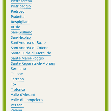
Pietraserena
Pietricaggio
Pietroso
Piobetta
Rospigliani
Rusio
San-Giuliano
San-Nicolao
Sant'Andréa-di-Bozio
Sant'Andréa-di-Cotone
Santa-Lucia-di-Mercurio
Santa-Maria-Poggio
Santa-Reparata-di-Moriani
Sermano
Tallone
Tarrano
Tox
Tralonca
Valle-d'Alesani
Valle-di-Campoloro
Vezzani
Zalana