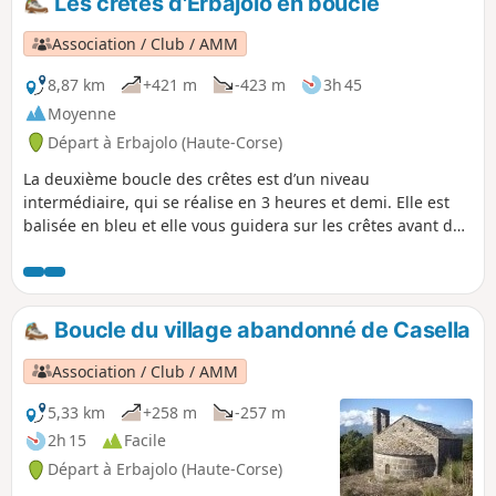
Les crêtes d'Erbajolo en boucle
exceptionnelles sur la Vallée d'Alesani et les étangs de la
côte orientale. Pas de difficulté technique sur cette longue
Association / Club / AMM
randonnée qui offre des terrains très variés.
8,87 km
+421 m
-423 m
3h 45
Moyenne
Départ à Erbajolo (Haute-Corse)
La deuxième boucle des crêtes est d’un niveau
intermédiaire, qui se réalise en 3 heures et demi. Elle est
balisée en bleu et elle vous guidera sur les crêtes avant de
rejoindre le village abandonné de Casella dans la partie
centrale de la vallée. À partir de Casella le balisage change
et devient orange pour aller a la Petra a u Moru et
finalement rejoindre Erbajolo pour une montée très légère
Boucle du village abandonné de Casella
de 1h. Dans le village abandonnée de Casella vous pouvez
raccourcir la boucle en prenant la variante par la chapelle
Association / Club / AMM
San Martinu pour une montée de 30 minutes également
balisée en orange.
5,33 km
+258 m
-257 m
2h 15
Facile
Départ à Erbajolo (Haute-Corse)