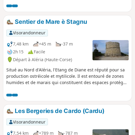
nous fait grimper sous des châtaigniers,
jusqu’au col de la Croix. De là, suivre la piste à
droite et découvrez le splendide panorama de
Sentier de Mare è Stagnu
la plaine orientale, la mer, sur les Monti Renoso
et Kyrie Eleison (Christe Eleison). La piste
Visorandonneur
redescend ensuite sur le village de Ghisoni.
7,48 km
+45 m
-37 m
2h 15
Facile
Départ à Aléria (Haute-Corse)
Situé au Nord d'Aléria, l'Etang de Diane est réputé pour sa
production ostréicole et mytilicole. Il est entouré de zones
humides et de marais qui constituent des espaces protégés
hébergeant ainsi des populations importantes d'oiseaux
sédentaires ou migrateurs et parfois des espèces
endémiques.
Les Bergeries de Cardo (Cardu)
Visorandonneur
7,54 km
+789 m
-787 m