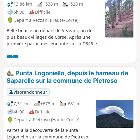
de l'île, sur de nombreux villages du centre
13,86 km
+538 m
-528 m
corse, sur la côte orientale, la Mer
5h 30
Difficile
Tyrrhénienne et les îles de l'archipel Toscan
Départ à Vezzani (Haute-Corse)
,Elbe, Monte-Cristo et Giglio.
Belle boucle au départ de Vezzani, un des
plus beaux villages de Corse. Après une
première partie descendante sur la D343 en
guise d'échauffement, la randonnée se
"corse" réellement après le stade pour
devenir très exigeante et difficile. Parcours
ombragé sans balisage jusqu'au Col de Foce
Punta Logoniello, depuis le hameau de
puis pistes forestières très praticables. Cette
Saparelle sur la commune de Pietroso
deuxième partie reste très facile et agréable
en forêt. Les points de vue sont à tomber !
Visorandonneur
7,31 km
+675 m
-681 m
4h 00
Difficile
Départ à Pietroso (Haute-Corse)
Partez à la découverte de la Punta
Logoniello sur la commune de Pietroso.