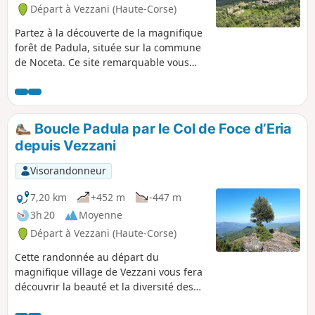
Départ à Vezzani (Haute-Corse)
Partez à la découverte de la magnifique
forêt de Padula, située sur la commune
de Noceta. Ce site remarquable vous
fera découvrir, au travers du sentier des
mares "i chjassi di e padule", une partie
de cette très belle forêt, ainsi que
plusieurs thématiques sur la géologie,
Boucle Padula par le Col de Foce d’Eria
la faune et la flore, au travers d'un
depuis Vezzani
parcours pédagogique balisé. Vous
profiterez également de plusieurs
Visorandonneur
points hauts qui vous offriront de
magnifiques points de vues. Parcours
7,20 km
+452 m
-447 m
ombragé dans sa quasi totalité, ce qui
3h 20
Moyenne
en fait une randonnée particulièrement
Départ à Vezzani (Haute-Corse)
agréable par temps chaud.
Cette randonnée au départ du
magnifique village de Vezzani vous fera
découvrir la beauté et la diversité des
paysages, dans un écrin de verdure.