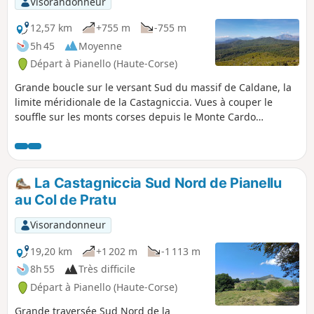
Visorandonneur
12,57 km
+755 m
-755 m
5h 45
Moyenne
Départ à Pianello (Haute-Corse)
Grande boucle sur le versant Sud du massif de Caldane, la
limite méridionale de la Castagniccia. Vues à couper le
souffle sur les monts corses depuis le Monte Cardo
jusqu'aux Aiguilles de Bavella au loin et les plages de la
Costa Verde. La Pointe de l'Orsaja est le sommet le plus bas
du massif et y monter ouvre sur la vallée de l'Alesani et au
loin son barrage, les plages d'Alistro. On rencontre
La Castagniccia Sud Nord de Pianellu
beaucoup d'oiseaux sur ce parcours, des vaches, des
au Col de Pratu
brebis....
Visorandonneur
19,20 km
+1 202 m
-1 113 m
8h 55
Très difficile
Départ à Pianello (Haute-Corse)
Grande traversée Sud Nord de la