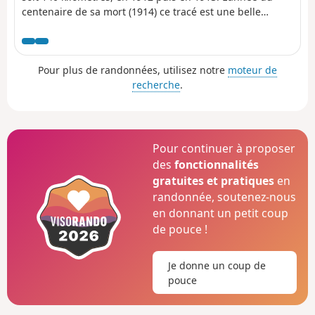
centenaire de sa mort (1914) ce tracé est une belle
aventure en même temps qu'un hommage. On sera
surpris de la variété des paysages traversés: vallée de
Chevreuse, Hurepoix, Beauce et de la beauté des villes
Pour plus de randonnées, utilisez notre
moteur de
(Gometz, Limours, Dourdan, Ablis...) jusqu’à l'apothéose
recherche
.
finale : "la flèche inimitable" de Chartres, vue à 17
kilomètres de distance.
Pour continuer à proposer
des
fonctionnalités
gratuites et pratiques
en
randonnée, soutenez-nous
en donnant un petit coup
de pouce !
Je donne un coup de
pouce