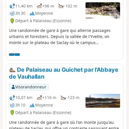
11,40 km
+96 m
-102 m
3h 30
Moyenne
Départ à Palaiseau (Essonne)
Une randonnée de gare à gare qui alterne passages
urbains et forestiers. Depuis la vallée de l'Yvette, on
monte sur le plateau de Saclay où le campus
universitaire ne cesse de s'agrandir. Au début de la
redescente, on visite une ancienne carrière de grès
reconvertie en école d'escalade.
De Palaiseau au Guichet par l'Abbaye
de Vauhallan
Visorandonneur
10,07 km
+116 m
-123 m
3h 10
Moyenne
Départ à Palaiseau (Essonne)
Une randonnée de gare à gare où l'on monte jusqu'au
plateau de Saclay, qui offre un contraste saisissant entre