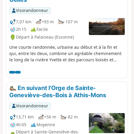
Visorandonneur
7,07 km
+93 m
-107 m
2h 15
Facile
Départ à Palaiseau (Essonne)
Une courte randonnée, urbaine au début et à la fin et
qui, entre les deux, combine un agréable cheminement
le long de la rivière Yvette et des parcours boisés et
vallonnés.
En suivant l'Orge de Sainte-
Geneviève-des-Bois à Athis-Mons
Visorandonneur
13,71 km
+56 m
-82 m
4h 05
Moyenne
Départ à Sainte-Geneviève-des-