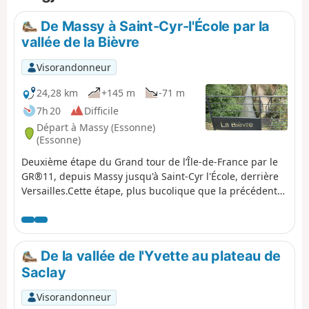
des pauses possibles aux différentes gares et stations, pour
profiter pleinement du patrimoine local et des espaces
De Massy à Saint-Cyr-l'École par la
verts.
vallée de la Bièvre
Visorandonneur
24,28 km
+145 m
-71 m
7h 20
Difficile
Départ à Massy (Essonne)
(Essonne)
Deuxième étape du Grand tour de l’Île-de-France par le
GR®11, depuis Massy jusqu'à Saint-Cyr l'École, derrière
Versailles.Cette étape, plus bucolique que la précédente,
consiste à poursuivre la remontée de la Bièvre dans sa
vallée, où elle est quasi-intégralement à l'air libre. Arrivé
près de sa source à Guyancourt, le GR® quitte la vallée
et continue vers Saint-Cyr-l'École.
De la vallée de l'Yvette au plateau de
Saclay
Visorandonneur