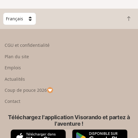
C
R
h
e
o
t
i
o
s
CGU et confidentialité
u
i
r
s
Plan du site
e
s
n
e
Emplois
h
z
Actualités
a
u
u
n
Coup de pouce 2026
t
p
a
Contact
y
s
Téléchargez l'application Visorando et partez à
l'aventure !
A
G