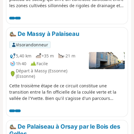
les zones cultivées sillonnées de rigoles de drainage et
le campus universitaire qui ne cesse de s'agrandir. Un
parcours diversifié avec son lot de montées et de
descentes.
De Massy à Palaiseau
Visorandonneur
5,40 km
+35 m
-21 m
1h 40
Facile
Départ à Massy (Essonne)
(Essonne)
Cette troisième étape de ce circuit constitue une
transition entre la fin officielle de la coulée verte et la
vallée de l'Yvette. Bien qu'il s'agisse d'un parcours
exclusivement urbain, en empruntant des sentes
discrètes, il évite les secteurs les plus encombrés de la
dynamique commune de Massy.
De Palaiseau à Orsay par le Bois des
Gelles