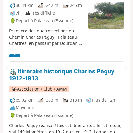
l'on doit sa première publication sur
30,41 km
+242 m
-245 m
Internet.
7h
Très difficile
Départ à Palaiseau (Essonne)
Première des quatre sections du
Chemin Charles Péguy : Palaiseau-
Chartres, en passant par Dourdan.
Elle suit, au plus près, les traces du
poète Charles Péguy qui fit deux
pèlerinages en 1912 puis 1913, en 4
jours aller-retour.
Itinéraire historique Charles Péguy
1912-1913
Association / Club / AMM
69,02 km
+383 m
-318 m
Plus de 12h
Moyenne
Départ à Palaiseau (Essonne)
Charles Péguy réalisa 2 fois cet itinéraire, aller et retour,
soit 140 kilomètres, en 1912 puis en 1913. L'année du