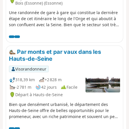
Bois (Essonne) (Essonne)
Une randonnée de gare à gare qui constitue la dernière
étape de cet itinéraire le long de l'Orge et qui aboutit à
son confluent avec la Seine. Bien que le secteur soit très
urbanisé, la promenade aménagée le long de la rivière,
et qui nous fait jouer à saute-mouton avec elle, offre
souvent un parcours bucolique.
Par monts et par vaux dans les
Hauts-de-Seine
Visorandonneur
318,39 km
+2 828 m
-2 781 m
42 jours
Facile
Départ à Hauts-de-Seine
Bien que densément urbanisé, le département des
Hauts-de-Seine offre de belles opportunités pour le
promeneur, avec un riche patrimoine et souvent un peu
de dénivelé. Cette série de randonnées, quasiment
toutes accessibles par les transports en commun, vous