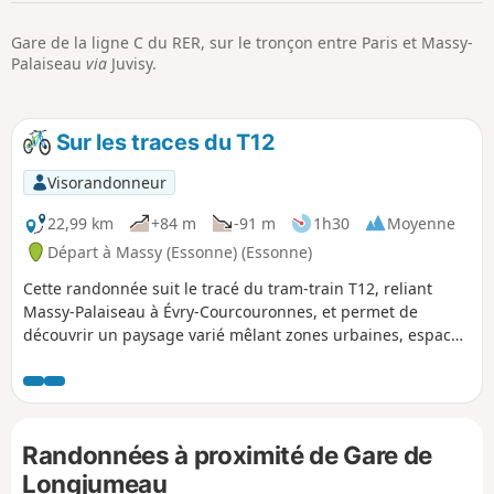
p
Gare de la ligne C du RER, sur le tronçon entre Paris et Massy-
Palaiseau
via
Juvisy.
Sur les traces du T12
Visorandonneur
22,99 km
+84 m
-91 m
1h30
Moyenne
Départ à Massy (Essonne) (Essonne)
Cette randonnée suit le tracé du tram-train T12, reliant
Massy-Palaiseau à Évry-Courcouronnes, et permet de
découvrir un paysage varié mêlant zones urbaines, espaces
naturels et quartiers en pleine mutation. L’itinéraire
emprunte notamment la voie verte aménagée le long du
T12, entre la gare d’Épinay-sur-Orge et le terminus d’Évry-
Courcouronnes, offrant une agréable portion piétonne et
Randonnées à proximité de Gare de
cyclable sécurisée. Cette balade propose une immersion
dans les territoires desservis par cette nouvelle ligne, avec
Longjumeau