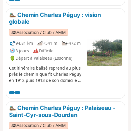
emmène à la découverte de ce département en évitant
autant que possible les grands axes de circulation et en
Chemin Charles Péguy : vision
privilégiant les sentes et ruelles, les parcs publics et les
globale
espaces boisés.
Association / Club / AMM
94,81 km
+541 m
-472 m
3 jours
Difficile
Départ à Palaiseau (Essonne)
Cet itinéraire balisé reprend au plus
près le chemin que fit Charles Péguy
en 1912 puis 1913 de son domicile de
Lozère (Palaiseau) à Chartres, en
passant par Dourdan . L'itinéraire
pédestre représente 94 kilomètres,
jalonnés de balises Bleues et
Chemin Charles Péguy : Palaiseau -
Blanches. Le Chemin a été créé par l'
Saint-Cyr-sous-Dourdan
Amitié Charles Péguy. Il a bénéficié
du concours du Conseil Général
Association / Club / AMM
d'Eure-et-Loir. C'est à Visorando que