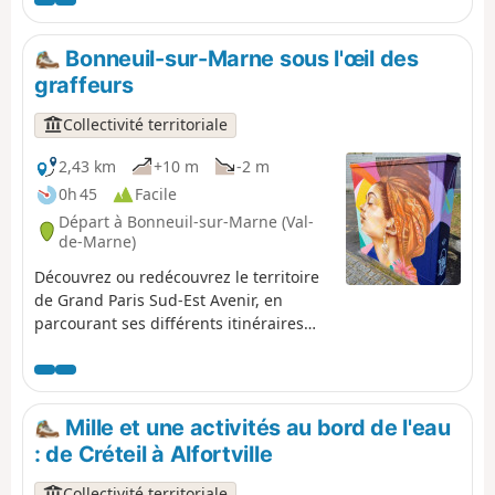
Bonneuil-sur-Marne sous l'œil des
graffeurs
Collectivité territoriale
2,43 km
+10 m
-2 m
0h 45
Facile
Départ à Bonneuil-sur-Marne (Val-
de-Marne)
Découvrez ou redécouvrez le territoire
de Grand Paris Sud-Est Avenir, en
parcourant ses différents itinéraires
pédestres présentant les principaux
points d’intérêt et les richesses parfois
méconnues de nos 16 communes, aux
histoires atypiques et singulières.
Mille et une activités au bord de l'eau
: de Créteil à Alfortville
Collectivité territoriale