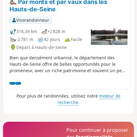
Par monts et par vaux dans les
Hauts-de-Seine
Visorandonneur
318,39 km
+2 828 m
-2 781 m
42 jours
Facile
Départ à Hauts-de-Seine
Bien que densément urbanisé, le département des
Hauts-de-Seine offre de belles opportunités pour le
promeneur, avec un riche patrimoine et souvent un peu
de dénivelé. Cette série de randonnées, quasiment
toutes accessibles par les transports en commun, vous
emmène à la découverte de ce département en évitant
Pour plus de randonnées, utilisez notre
moteur de
autant que possible les grands axes de circulation et en
recherche
.
privilégiant les sentes et ruelles, les parcs publics et les
espaces boisés.
Pour continuer à proposer
des
fonctionnalités