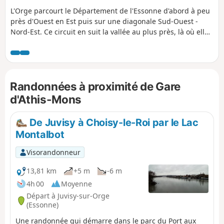
L'Orge parcourt le Département de l'Essonne d'abord à peu
près d'Ouest en Est puis sur une diagonale Sud-Ouest -
Nord-Est. Ce circuit en suit la vallée au plus près, là où elle
est accessible en train. L'itinéraire alterne les chemins le
long de la rivière, notamment une promenade aménagée
dans la partie aval, les passages en sous-bois, la traversée
de zones résidentielles et les parcours urbains.
Randonnées à proximité de Gare
d'Athis-Mons
De Juvisy à Choisy-le-Roi par le Lac
Montalbot
Visorandonneur
13,81 km
+5 m
-6 m
4h 00
Moyenne
Départ à Juvisy-sur-Orge
(Essonne)
Une randonnée qui démarre dans le parc du Port aux