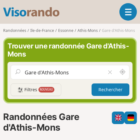
V
O
i
u
s
v
o
Randonnées
Ile-de-France
Essonne
Athis-Mons
Gare d'Athis-Mons
r
r
i
a
Trouver une randonnée Gare d'Athis-
r
n
Mons
l
d
a
o
n
A
V
a
u
i
v
t
d
i
Filtres
Rechercher
NOUVEAU
o
e
g
u
r
a
r
l
t
d
e
i
Randonnées Gare
e
c
o
m
h
d'Athis-Mons
n
o
a
i
m