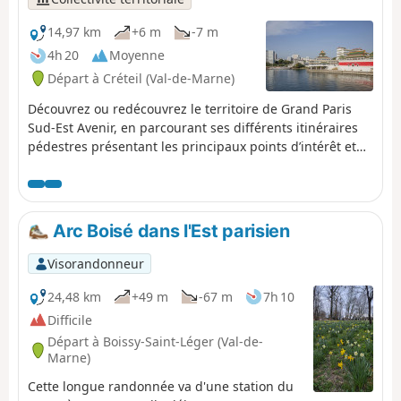
14,97 km
+6 m
-7 m
4h 20
Moyenne
Départ à Créteil (Val-de-Marne)
Découvrez ou redécouvrez le territoire de Grand Paris
Sud-Est Avenir, en parcourant ses différents itinéraires
pédestres présentant les principaux points d’intérêt et
les richesses parfois méconnues de nos 16 communes,
aux histoires atypiques et singulières.
Arc Boisé dans l'Est parisien
Visorandonneur
24,48 km
+49 m
-67 m
7h 10
Difficile
Départ à Boissy-Saint-Léger (Val-de-
Marne)
Cette longue randonnée va d'une station du