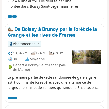
RER A à une autre. Elle débute par une
montée dans Boissy Saint-Léger mais le reste
est plat. On commence par une boucle dans
la forêt de Gros-Bois, puis l'essentiel de la
balade permet de visiter la Forêt de Notre-
Dame. On alterne les larges allées et les
De Boissy à Brunoy par la forêt de la
sentiers, avec une grande diversité d'arbres.
Grange et les rives de l'Yerres
On termine par une longue coulée verte en
pente douce et par la traversée du Parc de
Visorandonneur
Morbras. Plusieurs variantes permettent de
raccourcir le circuit.
13,04 km
+74 m
-76 m
3h 55
Moyenne
Départ à Boissy-Saint-Léger (Val-
de-Marne)
La première partie de cette randonnée de gare à gare
est à dominante forestière, avec une alternance de
larges chemins et de sentiers qui sinuent. Ensuite, on
remonte le cours de l'Yerres, en jouant à saute-mouton
avec la rivière, ses bras et ses affluents.