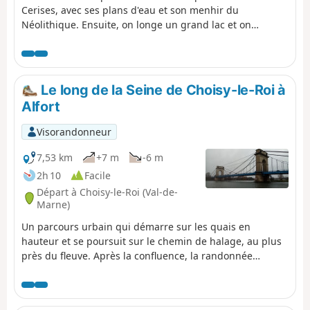
Cerises, avec ses plans d'eau et son menhir du
Néolithique. Ensuite, on longe un grand lac et on
traverse un secteur urbanisé. Le dernier tiers de la
randonnée se déroule essentiellement sur le chemin de
halage le long de la Seine.
Le long de la Seine de Choisy-le-Roi à
Alfort
Visorandonneur
7,53 km
+7 m
-6 m
2h 10
Facile
Départ à Choisy-le-Roi (Val-de-
Marne)
Un parcours urbain qui démarre sur les quais en
hauteur et se poursuit sur le chemin de halage, au plus
près du fleuve. Après la confluence, la randonnée
s'achève en remontant le dernier kilomètre du cours de
la Marne. Adapter son parcours en fonction des crues de
la Seine ou de la Marne : voir la rubrique des