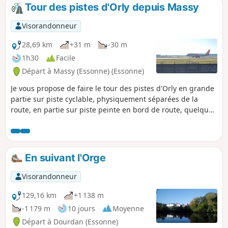
Tour des pistes d'Orly depuis Massy
Visorandonneur
28,69 km
+31 m
-30 m
1h30
Facile
Départ à Massy (Essonne) (Essonne)
Je vous propose de faire le tour des pistes d'Orly en grande
partie sur piste cyclable, physiquement séparées de la
route, en partie sur piste peinte en bord de route, quelques
tronçons sans piste. Avec vue sur les champs, les pistes et
des avions. Je fais ça le weekend, en alternative à la Coulée
Verte, trop encombrée.
En suivant l'Orge
Visorandonneur
129,16 km
+1 138 m
-1 179 m
10 jours
Moyenne
Départ à Dourdan (Essonne)