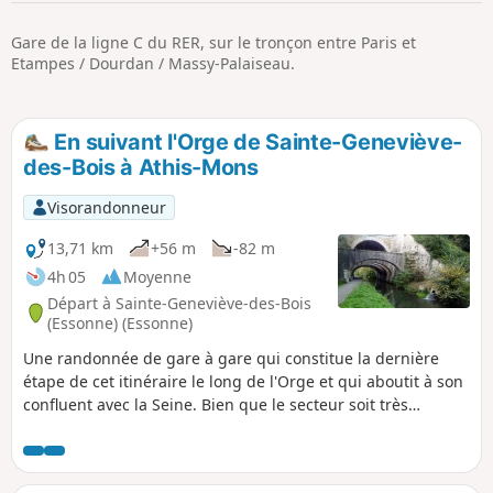
p
Gare de la ligne C du RER, sur le tronçon entre Paris et
Etampes / Dourdan / Massy-Palaiseau.
En suivant l'Orge de Sainte-Geneviève-
des-Bois à Athis-Mons
Visorandonneur
13,71 km
+56 m
-82 m
4h 05
Moyenne
Départ à Sainte-Geneviève-des-Bois
(Essonne) (Essonne)
Une randonnée de gare à gare qui constitue la dernière
étape de cet itinéraire le long de l'Orge et qui aboutit à son
confluent avec la Seine. Bien que le secteur soit très
urbanisé, la promenade aménagée le long de la rivière, et
qui nous fait jouer à saute-mouton avec elle, offre souvent
un parcours bucolique.