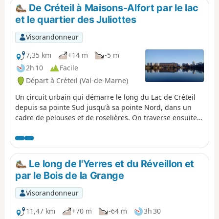
informations pratiques.
De Créteil à Maisons-Alfort par le lac
et le quartier des Juliottes
Visorandonneur
7,35 km
+14 m
-5 m
2h 10
Facile
Départ à Créteil (Val-de-Marne)
Un circuit urbain qui démarre le long du Lac de Créteil
depuis sa pointe Sud jusqu'à sa pointe Nord, dans un
cadre de pelouses et de roselières. On traverse ensuite,
sur des voies piétonnes, les quartiers du "du chou et des
épis", aux tours cylindriques aux motifs originaux, et de
l'Université. La fin du parcours permet de rejoindre
Maisons-Alfort par le quartier des Juliottes.
Le long de l'Yerres et du Réveillon et
par le Bois de la Grange
Visorandonneur
11,47 km
+70 m
-64 m
3h 30