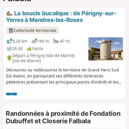
p
La boucle bucolique : de Périgny-sur-
Yerres à Mandres-les-Roses
Collectivité territoriale
8,20 km
+49 m
-47 m
2h 30
Facile
Départ à Périgny (Val-de-Marne)
(Val-de-Marne)
Découvrez ou redécouvrez le territoire de Grand Paris Sud
Est Avenir, en parcourant ses différents itinéraires
pédestres présentant les principaux points d’intérêt et les
richesses parfois méconnues de nos 16 communes, aux
histoires atypiques et singulières.
Randonnées à proximité de Fondation
Dubuffet et Closerie Falbala