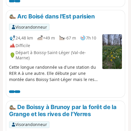
Arc Boisé dans l'Est parisien
Visorandonneur
24,48 km
+49 m
-67 m
7h 10
Difficile
Départ à Boissy-Saint-Léger (Val-de-
Marne)
Cette longue randonnée va d'une station du
RER A à une autre. Elle débute par une
montée dans Boissy Saint-Léger mais le reste
est plat. On commence par une boucle dans
la forêt de Gros-Bois, puis l'essentiel de la
balade permet de visiter la Forêt de Notre-
Dame. On alterne les larges allées et les
De Boissy à Brunoy par la forêt de la
sentiers, avec une grande diversité d'arbres.
Grange et les rives de l'Yerres
On termine par une longue coulée verte en
pente douce et par la traversée du Parc de
Visorandonneur
Morbras. Plusieurs variantes permettent de