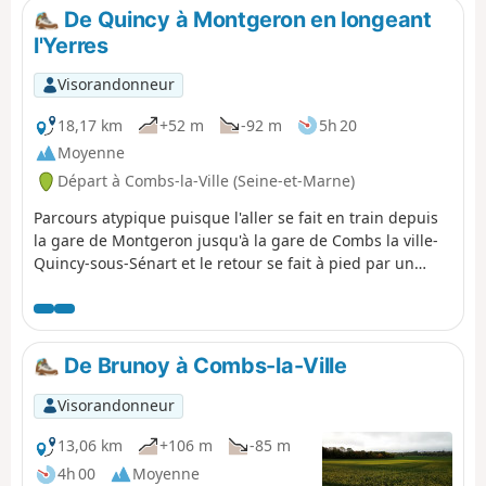
De Quincy à Montgeron en longeant
l'Yerres
Visorandonneur
18,17 km
+52 m
-92 m
5h 20
Moyenne
Départ à Combs-la-Ville (Seine-et-Marne)
Parcours atypique puisque l'aller se fait en train depuis
la gare de Montgeron jusqu'à la gare de Combs la ville-
Quincy-sous-Sénart et le retour se fait à pied par un
chemin qui suit en grande partie les bords de l'Yerres.
De Brunoy à Combs-la-Ville
Visorandonneur
13,06 km
+106 m
-85 m
4h 00
Moyenne