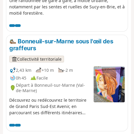
Une randonnée de gare à gare, à moitié urbaine,
notamment par les sentes et ruelles de Sucy-en-Brie, et à
moitié forestière.
Bonneuil-sur-Marne sous l'œil des
graffeurs
Collectivité territoriale
2,43 km
+10 m
-2 m
0h 45
Facile
Départ à Bonneuil-sur-Marne (Val-
de-Marne)
Découvrez ou redécouvrez le territoire
de Grand Paris Sud-Est Avenir, en
parcourant ses différents itinéraires
pédestres présentant les principaux
points d’intérêt et les richesses parfois
méconnues de nos 16 communes, aux