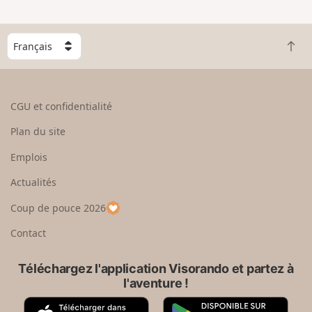
C
R
h
e
o
t
i
o
s
CGU et confidentialité
u
i
r
s
Plan du site
e
s
n
e
Emplois
h
z
Actualités
a
u
u
n
Coup de pouce 2026
t
p
a
Contact
y
s
Téléchargez l'application Visorando et partez à
l'aventure !
A
G