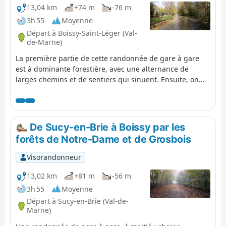
raccourcir le circuit.
13,04 km
+74 m
-76 m
3h 55
Moyenne
Départ à Boissy-Saint-Léger (Val-
de-Marne)
La première partie de cette randonnée de gare à gare
est à dominante forestière, avec une alternance de
larges chemins et de sentiers qui sinuent. Ensuite, on
remonte le cours de l'Yerres, en jouant à saute-mouton
avec la rivière, ses bras et ses affluents.
De Sucy-en-Brie à Boissy par les
forêts de Notre-Dame et de Grosbois
Visorandonneur
13,02 km
+81 m
-56 m
3h 55
Moyenne
Départ à Sucy-en-Brie (Val-de-
Marne)