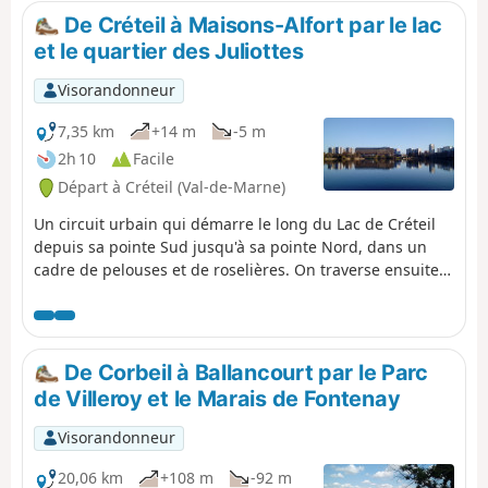
histoires atypiques et singulières.
De Créteil à Maisons-Alfort par le lac
et le quartier des Juliottes
Visorandonneur
7,35 km
+14 m
-5 m
2h 10
Facile
Départ à Créteil (Val-de-Marne)
Un circuit urbain qui démarre le long du Lac de Créteil
depuis sa pointe Sud jusqu'à sa pointe Nord, dans un
cadre de pelouses et de roselières. On traverse ensuite,
sur des voies piétonnes, les quartiers du "du chou et des
épis", aux tours cylindriques aux motifs originaux, et de
l'Université. La fin du parcours permet de rejoindre
Maisons-Alfort par le quartier des Juliottes.
De Corbeil à Ballancourt par le Parc
de Villeroy et le Marais de Fontenay
Visorandonneur
20,06 km
+108 m
-92 m