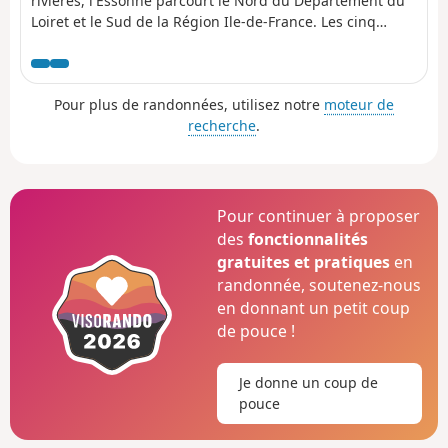
rivières, l'Essonne parcourt le Nord du Département du
Loiret et le Sud de la Région Ile-de-France. Les cinq
première étapes en remontent le cours alors que les
quatre dernières le remontent. Ces neuf étapes sont
accessibles en train. Une étape, non accessible en train,
Pour plus de randonnées, utilisez notre
moteur de
fait une boucle en amont. L'itinéraire alterne les chemins
recherche
.
le long de la rivière, les passages dans les bois et ceux
sur des plateaux cultivés.
Pour continuer à proposer
des
fonctionnalités
gratuites et pratiques
en
randonnée, soutenez-nous
en donnant un petit coup
de pouce !
Je donne un coup de
pouce