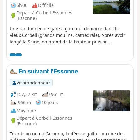
6h 00
Difficile
Départ à Corbeil-Essonnes
(Essonne)
Une randonnée de gare à gare qui démarre dans le
Vieux Corbeil (grands moulins, cathédrale). Après avoir
longé la Seine, on prend de la hauteur puis on
redescend sur Moulin Galant avant de longer l'Essonne.
La randonnée s'achève par la traversée du Parc de
Villeroy, dans une ambiance très forestière, puis
l'exploration du Marais de Fonteanay et ses observatoires
En suivant l'Essonne
à oiseaux.
Visorandonneur
157,37 km
+961 m
-956 m
10 jours
Moyenne
Départ à Corbeil-Essonnes
(Essonne)
Tirant son nom d'Acionna, la déesse gallo-romaine des