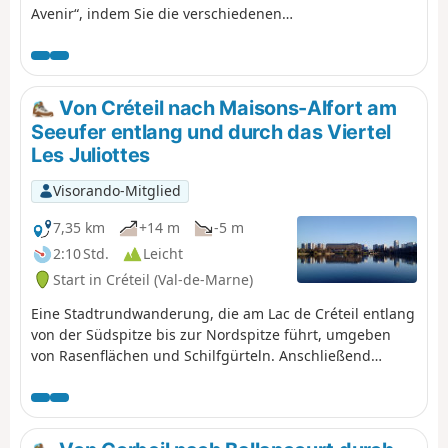
Avenir“, indem Sie die verschiedenen
Wanderrouten erkunden, die die
wichtigsten Sehenswürdigkeiten und
die manchmal wenig bekannten
Schätze unserer 16 Gemeinden mit
Von Créteil nach Maisons-Alfort am
ihren ungewöhnlichen und
Seeufer entlang und durch das Viertel
einzigartigen Geschichten
Les Juliottes
präsentieren.
Visorando-Mitglied
7,35 km
+14 m
-5 m
2:10 Std.
Leicht
Start in Créteil (Val-de-Marne)
Eine Stadtrundwanderung, die am Lac de Créteil entlang
von der Südspitze bis zur Nordspitze führt, umgeben
von Rasenflächen und Schilfgürteln. Anschließend
durchquert man auf Fußwegen die Viertel „du chou et
des épis“ mit ihren zylindrischen Hochhäusern mit
originellen Mustern sowie das Universitätsviertel. Am
Ende der Strecke gelangt man über das Viertel Les