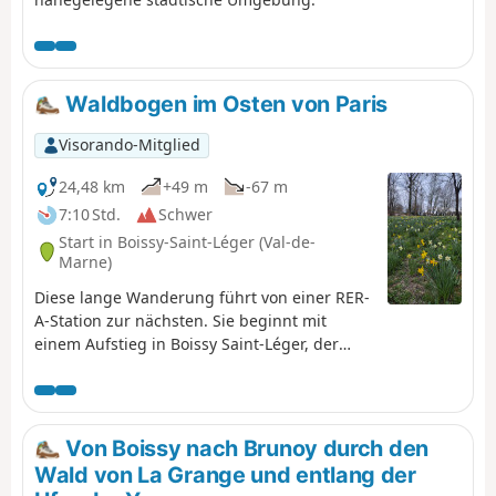
Waldbogen im Osten von Paris
Visorando-Mitglied
24,48 km
+49 m
-67 m
7:10 Std.
Schwer
Start in Boissy-Saint-Léger (Val-de-
Marne)
Diese lange Wanderung führt von einer RER-
A-Station zur nächsten. Sie beginnt mit
einem Aufstieg in Boissy Saint-Léger, der
Rest ist jedoch flach. Zunächst geht es auf
einer Rundwanderung durch den Wald von
Gros-Bois, dann führt der größte Teil der
Tour durch den Wald von Notre-Dame. Breite
Von Boissy nach Brunoy durch den
Alleen wechseln sich mit Pfaden ab, und es
Wald von La Grange und entlang der
gibt eine große Vielfalt an Bäumen. Die