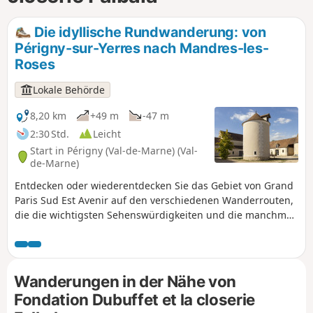
Die idyllische Rundwanderung: von
Périgny-sur-Yerres nach Mandres-les-
Roses
Lokale Behörde
8,20 km
+49 m
-47 m
2:30 Std.
Leicht
Start in Périgny (Val-de-Marne) (Val-
de-Marne)
Entdecken oder wiederentdecken Sie das Gebiet von Grand
Paris Sud Est Avenir auf den verschiedenen Wanderrouten,
die die wichtigsten Sehenswürdigkeiten und die manchmal
wenig bekannten Schätze unserer 16 Gemeinden mit ihren
ungewöhnlichen und einzigartigen Geschichten
präsentieren.
Wanderungen in der Nähe von
Fondation Dubuffet et la closerie