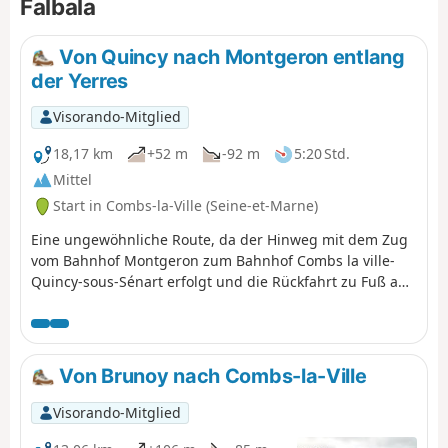
Falbala
Von Quincy nach Montgeron entlang
der Yerres
Visorando-Mitglied
18,17 km
+52 m
-92 m
5:20 Std.
Mittel
Start in Combs-la-Ville (Seine-et-Marne)
Eine ungewöhnliche Route, da der Hinweg mit dem Zug
vom Bahnhof Montgeron zum Bahnhof Combs la ville-
Quincy-sous-Sénart erfolgt und die Rückfahrt zu Fuß auf
einem Weg, der größtenteils am Ufer der Yerres
entlangführt.
Von Brunoy nach Combs-la-Ville
Visorando-Mitglied