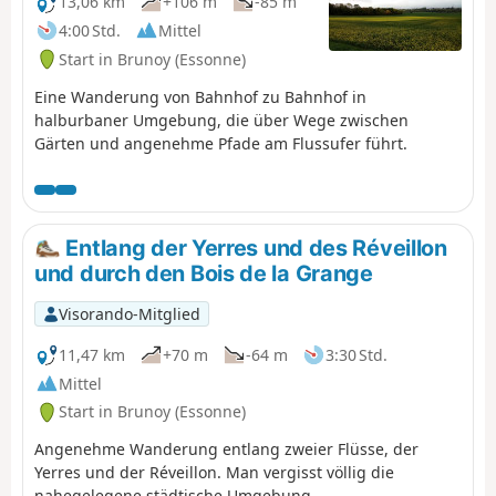
13,06 km
+106 m
-85 m
4:00 Std.
Mittel
Start in Brunoy (Essonne)
Eine Wanderung von Bahnhof zu Bahnhof in
halburbaner Umgebung, die über Wege zwischen
Gärten und angenehme Pfade am Flussufer führt.
Entlang der Yerres und des Réveillon
und durch den Bois de la Grange
Visorando-Mitglied
11,47 km
+70 m
-64 m
3:30 Std.
Mittel
Start in Brunoy (Essonne)
Angenehme Wanderung entlang zweier Flüsse, der
Yerres und der Réveillon. Man vergisst völlig die
nahegelegene städtische Umgebung.