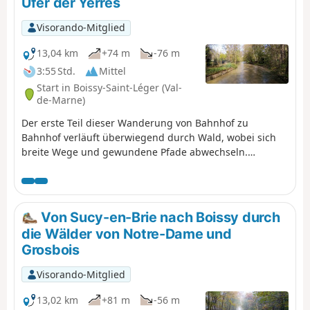
Ufer der Yerres
Wanderung endet mit einem langen, sanft
abfallenden Grüngürtel und der
Visorando-Mitglied
Durchquerung des Parc de Morbras.
Mehrere Varianten ermöglichen es, die
13,04 km
+74 m
-76 m
Strecke zu verkürzen.
3:55 Std.
Mittel
Start in Boissy-Saint-Léger (Val-
de-Marne)
Der erste Teil dieser Wanderung von Bahnhof zu
Bahnhof verläuft überwiegend durch Wald, wobei sich
breite Wege und gewundene Pfade abwechseln.
Anschließend folgt man dem Lauf der Yerres und spielt
dabei „Bockspringen” mit dem Fluss, seinen Armen und
Nebenflüssen.
Von Sucy-en-Brie nach Boissy durch
die Wälder von Notre-Dame und
Grosbois
Visorando-Mitglied
13,02 km
+81 m
-56 m