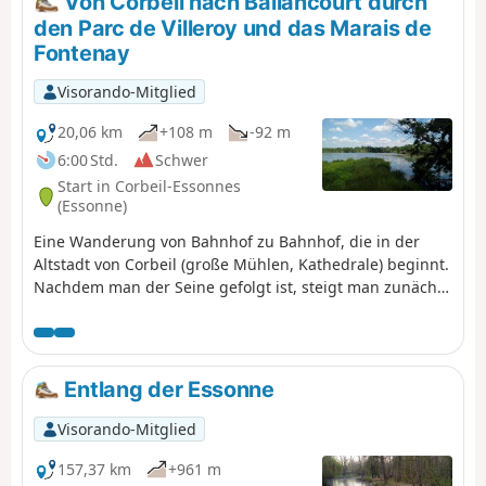
Von Corbeil nach Ballancourt durch
Juliottes nach Maisons-Alfort.
den Parc de Villeroy und das Marais de
Fontenay
Visorando-Mitglied
20,06 km
+108 m
-92 m
6:00 Std.
Schwer
Start in Corbeil-Essonnes
(Essonne)
Eine Wanderung von Bahnhof zu Bahnhof, die in der
Altstadt von Corbeil (große Mühlen, Kathedrale) beginnt.
Nachdem man der Seine gefolgt ist, steigt man zunächst
an und geht dann wieder hinunter nach Moulin Galant,
bevor man der Essonne folgt. Die Wanderung endet mit
der Durchquerung des Parc de Villeroy in einer sehr
waldreichen Umgebung und der Erkundung des Marais
Entlang der Essonne
de Fonteanay mit seinen Vogelbeobachtungsstationen.
Visorando-Mitglied
157,37 km
+961 m