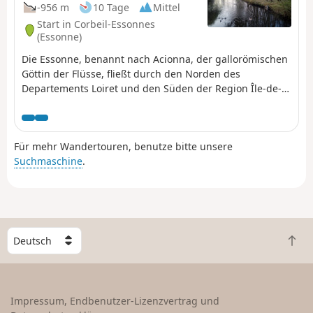
-956 m
10 Tage
Mittel
Start in Corbeil-Essonnes
(Essonne)
Die Essonne, benannt nach Acionna, der gallorömischen
Göttin der Flüsse, fließt durch den Norden des
Departements Loiret und den Süden der Region Île-de-
France. Die ersten fünf Etappen führen flussaufwärts,
die letzten vier flussabwärts. Diese neun Etappen sind
mit dem Zug erreichbar. Eine Etappe, die nicht mit dem
Für mehr Wandertouren, benutze bitte unsere
Zug erreichbar ist, bildet eine Schleife flussaufwärts. Die
Suchmaschine
.
Route wechselt zwischen Wegen entlang des Flusses,
Passagen durch Wälder und Wegen über bebaute
Hochebenen.
W
Z
ä
u
h
r
l
ü
e
Impressum, Endbenutzer-Lizenzvertrag und
c
e