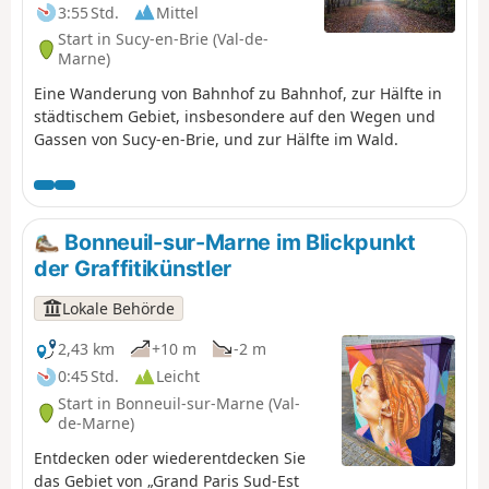
3:55 Std.
Mittel
Start in Sucy-en-Brie (Val-de-
Marne)
Eine Wanderung von Bahnhof zu Bahnhof, zur Hälfte in
städtischem Gebiet, insbesondere auf den Wegen und
Gassen von Sucy-en-Brie, und zur Hälfte im Wald.
Bonneuil-sur-Marne im Blickpunkt
der Graffitikünstler
Lokale Behörde
2,43 km
+10 m
-2 m
0:45 Std.
Leicht
Start in Bonneuil-sur-Marne (Val-
de-Marne)
Entdecken oder wiederentdecken Sie
das Gebiet von „Grand Paris Sud-Est