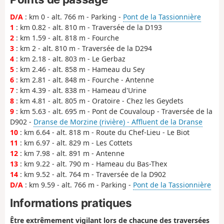
D/A
: km 0 - alt. 766 m - Parking -
Pont de la Tassionnière
1
: km 0.82 - alt. 810 m - Traversée de la D193
2
: km 1.59 - alt. 818 m - Fourche
3
: km 2 - alt. 810 m - Traversée de la D294
4
: km 2.18 - alt. 803 m - Le Gerbaz
5
: km 2.46 - alt. 858 m - Hameau du Sey
6
: km 2.81 - alt. 848 m - Fourche - Antenne
7
: km 4.39 - alt. 838 m - Hameau d'Urine
8
: km 4.81 - alt. 805 m - Oratoire - Chez les Geydets
9
: km 5.63 - alt. 695 m - Pont de Couvaloup - Traversée de la
D902 -
Dranse de Morzine (rivière) - Affluent de la Dranse
10
: km 6.64 - alt. 818 m - Route du Chef-Lieu - Le Biot
11
: km 6.97 - alt. 829 m - Les Cottets
12
: km 7.98 - alt. 891 m - Antenne
13
: km 9.22 - alt. 790 m - Hameau du Bas-Thex
14
: km 9.52 - alt. 764 m - Traversée de la D902
D/A
: km 9.59 - alt. 766 m - Parking -
Pont de la Tassionnière
Informations pratiques
Être extrêmement vigilant lors de chacune des traversées