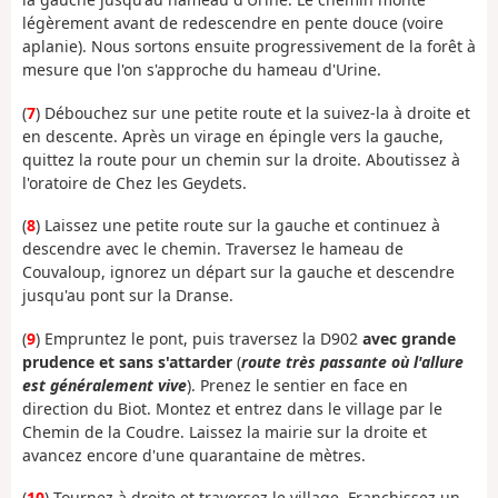
légèrement avant de redescendre en pente douce (voire
aplanie). Nous sortons ensuite progressivement de la forêt à
mesure que l'on s'approche du hameau d'Urine.
(
7
) Débouchez sur une petite route et la suivez-la à droite et
en descente. Après un virage en épingle vers la gauche,
quittez la route pour un chemin sur la droite. Aboutissez à
l'oratoire de Chez les Geydets.
(
8
) Laissez une petite route sur la gauche et continuez à
descendre avec le chemin. Traversez le hameau de
Couvaloup, ignorez un départ sur la gauche et descendre
jusqu'au pont sur la Dranse.
(
9
) Empruntez le pont, puis traversez la D902
avec grande
prudence et sans s'attarder
(
route très passante où l'allure
est généralement vive
). Prenez le sentier en face en
direction du Biot. Montez et entrez dans le village par le
Chemin de la Coudre. Laissez la mairie sur la droite et
avancez encore d'une quarantaine de mètres.
(
10
) Tournez à droite et traversez le village. Franchissez un