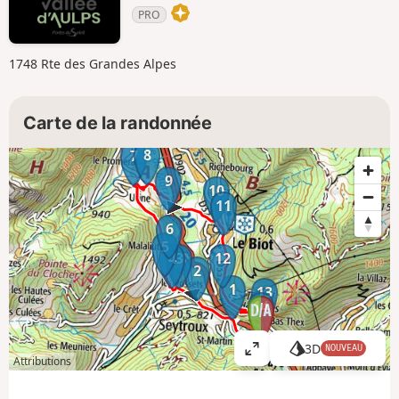
PRO
1748 Rte des Grandes Alpes
Carte de la randonnée
8
7
9
10
11
6
5
4
3
12
2
1
13
14
3D
NOUVEAU
A
Attributions
ff
i