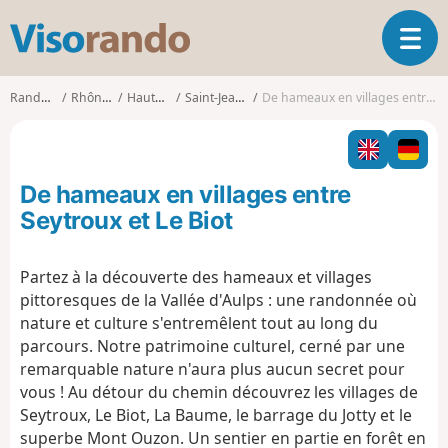
V
O
i
u
s
v
o
Randonnées
Rhône-Alpes
Haute-Savoie
Saint-Jean-d'Aulps
De hameaux en villages entre Seytroux et Le Biot
r
r
i
a
r
n
l
d
De hameaux en villages entre
a
o
n
Seytroux et Le Biot
a
v
Partez à la découverte des hameaux et villages
i
pittoresques de la Vallée d'Aulps : une randonnée où
g
a
nature et culture s'entremêlent tout au long du
t
parcours. Notre patrimoine culturel, cerné par une
i
remarquable nature n'aura plus aucun secret pour
o
vous ! Au détour du chemin découvrez les villages de
n
Seytroux, Le Biot, La Baume, le barrage du Jotty et le
superbe Mont Ouzon. Un sentier en partie en forêt en