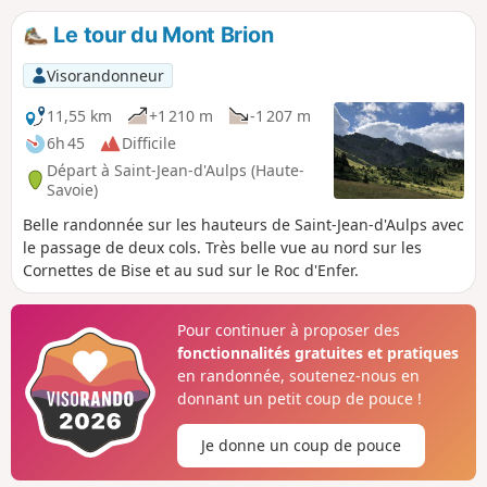
: l'Église Saint-Jean-Baptiste, l'Abbaye d'Aulps, le Pont de la
Le tour du Mont Brion
Tassonnière,etc. Avertissement : cet itinéraire traverse la
D902, ce qui représente à chaque fois un sérieux danger et
Visorandonneur
requiert beaucoup d'attention.
11,55 km
+1 210 m
-1 207 m
6h 45
Difficile
Départ à Saint-Jean-d'Aulps (Haute-
Savoie)
Belle randonnée sur les hauteurs de Saint-Jean-d'Aulps avec
le passage de deux cols. Très belle vue au nord sur les
Cornettes de Bise et au sud sur le Roc d'Enfer.
Pour continuer à proposer des
fonctionnalités gratuites et pratiques
en randonnée, soutenez-nous en
donnant un petit coup de pouce !
Je donne un coup de pouce