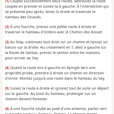
(
1
) Coupez successivement deux routes. Retrouvez la route
coupée en premier et suivez-la à gauche. À l'intersection qui
se présente peu après, tenez la droite et traversez le
hameau des Girauds.
(
2
) À une fourche, prenez une petite route à droite et
traverser le hameau d'Ombre avec le Chemin des Rosset.
(
3
) Au Stop, continuez tout droit sur un chemin et laissez un
bassin sur la droite. Au croisement en T, allez à gauche sur
la Route de Gerbaz. prenez le sentier entre les maisons
pour arriver au Sey.
(
4
) Quand la route vire à gauche en épingle vers une
propriété privée, prendre à droite un chemin en direction
d'Urine. Montez jusqu'à une route dans le hameau du Sey.
(
5
) Suivez la route à droite et ignorez tout de suite un départ
sur la gauche. Au bout du hameau, prolonger sur un
chemin devient forestier.
(
6
) À une fourche située au pied d'une antenne, partez vers
la gauche jusqu'au hameau d'Urine. Le chemin monte