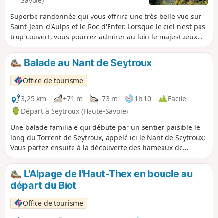
Savoie)
Superbe randonnée qui vous offrira une très belle vue sur
Saint-Jean-d'Aulps et le Roc d'Enfer. Lorsque le ciel n'est pas
trop couvert, vous pourrez admirer au loin le majestueux
Mont Blanc ! La montée à la Chaux se fait sur un chemin
carrossable et dans un cadre forestier. Celle-ci est continue,
Balade au Nant de Seytroux
il y n'a pas de surface plane pour faire une pause avant la
destination. Il vaut mieux la faire d'une traite ! La vue se
Office de tourisme
découvre au fur et à mesure de la randonnée. Vous
profiterez enfin d'une espace herbeux tranquille, au soleil,
3,25 km
+71 m
-73 m
1h 10
Facile
avec même une table de pique-nique ! De là, vous
Départ à Seytroux (Haute-Savoie)
apprécierez la vue sur les sommets environnants : Roc
Une balade familiale qui débute par un sentier paisible le
d'Enfer, Mont Blanc, Pic de la Corne, Roc de Tavaneuse.
long du Torrent de Seytroux, appelé ici le Nant de Seytroux;
Vous partez ensuite à la découverte des hameaux de
Seytroux et ses habitations à l'architecture traditionnelle.
Ne manquez pas la vue sur le chef-lieu du village avec le
L'Alpage de l'Haut-Thex en boucle au
sommet du Pic de la Corne en arrière-plan depuis le
départ du Biot
hameau du Crêt !
Office de tourisme