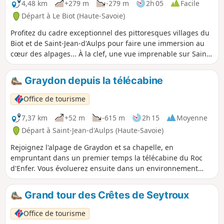
4,48 km
+279 m
-279 m
2h 05
Facile
Départ à Le Biot (Haute-Savoie)
Profitez du cadre exceptionnel des pittoresques villages du
Biot et de Saint-Jean-d'Aulps pour faire une immersion au
cœur des alpages... À la clef, une vue imprenable sur Saint-
Jean-d'Aulps, Seytroux et le Mont-Blanc ! En chemin, ne
manquez pas d'observer les fleurs alpines traditionnelles au
Graydon depuis la télécabine
milieu des alpages verdoyants et l'oratoire qui se niche au
creux d'un rocher.
Office de tourisme
7,37 km
+52 m
-615 m
2h 15
Moyenne
Départ à Saint-Jean-d'Aulps (Haute-Savoie)
Rejoignez l'alpage de Graydon et sa chapelle, en
empruntant dans un premier temps la télécabine du Roc
d'Enfer. Vous évoluerez ensuite dans un environnement
paisible, entre gentianes et vaches en pâture, avec pour
toile de fond le Mont Blanc... L'Alpage de Graydon s'étend
Grand tour des Crêtes de Seytroux
au pied du majestueux Roc d'Enfer, les vaches et les chèvres
broutent paisiblement l'herbe grasse autour de la petite
Office de tourisme
chapelle entourée par une magnifique combe.