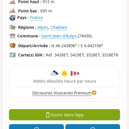
Point haut :
912 m
Point bas :
695 m
Pays :
France
Régions :
Alpes
,
Chablais
Commune :
Saint-Jean-d'Aulps
(74430)
Départ/Arrivée :
N 46.243896° / E 6.642108°
Carte(s) IGN :
Ref. 3428ET, 3429ET, 3528ET, 3528ETR
Météo détaillée heure par heure
Découvrez Visorando Premium
Ouvrir dans l'app