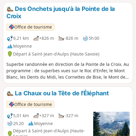
Des Onchets jusqu'à la Pointe de la
Croix
Office de tourisme
9,21 km
+826 m
-826 m
5h 00
Moyenne
Départ à Saint-Jean-d'Aulps (Haute-Savoie)
Superbe randonnée en direction de la Pointe de la Croix. Au
programme : de superbes vues sur le Roc d'Enfer, le Mont
Blanc, les Dents du Midi, les Cornettes de Bise, le Mont de
Grange, la Dent d'Oche, le Pic de la Corne... C'est un
sommet qui se mérite.
La Chaux ou la Tête de l'Éléphant
Office de tourisme
5,01 km
+327 m
-327 m
2h 20
Moyenne
Départ à Saint-Jean-d'Aulps (Haute-