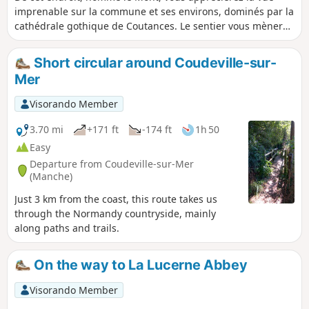
imprenable sur la commune et ses environs, dominés par la
cathédrale gothique de Coutances. Le sentier vous mènera
derrière le Château de Cerisy-la-Salle, devenu Centre
Culturel International. Toutes les cultures s'y rencontrent
Short circular around Coudeville-sur-
chaque année lors de colloques très prisés.
Mer
Visorando Member
3.70 mi
+171 ft
-174 ft
1h 50
Easy
Departure from Coudeville-sur-Mer
(Manche)
Just 3 km from the coast, this route takes us
through the Normandy countryside, mainly
along paths and trails.
On the way to La Lucerne Abbey
Visorando Member