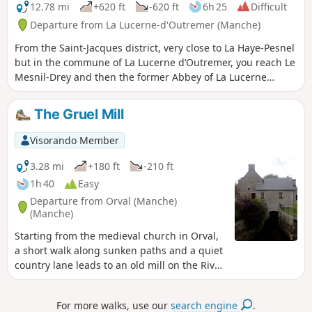
12.78 mi
+620 ft
-620 ft
6h 25
Difficult
Departure from La Lucerne-d'Outremer (Manche)
From the Saint-Jacques district, very close to La Haye-Pesnel
but in the commune of La Lucerne d’Outremer, you reach Le
Mesnil-Drey and then the former Abbey of La Lucerne
through the forest of the same name... and, zigzagging
through the hedgerows of La Rochelle-Normande, you come
The Gruel Mill
to the Pelotin car park on the site of the old station.
Visorando Member
3.28 mi
+180 ft
-210 ft
1h 40
Easy
Departure from Orval (Manche)
(Manche)
Starting from the medieval church in Orval,
a short walk along sunken paths and a quiet
country lane leads to an old mill on the River
Soulles.
For more walks, use our
search engine
.