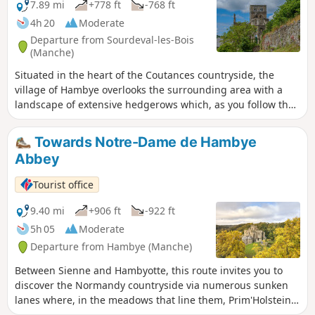
7.89 mi
+778 ft
-768 ft
4h 20
Moderate
Departure from Sourdeval-les-Bois
(Manche)
Situated in the heart of the Coutances countryside, the
village of Hambye overlooks the surrounding area with a
landscape of extensive hedgerows which, as you follow the
route, provide a stunning natural backdrop to the abbey
ruins and offer a valuable insight into the landscapes of the
Towards Notre-Dame de Hambye
Normandy valleys, with meadows—some of which are wet
Abbey
at the valley floor—and woodland on the slopes.
Tourist office
9.40 mi
+906 ft
-922 ft
5h 05
Moderate
Departure from Hambye (Manche)
Between Sienne and Hambyotte, this route invites you to
discover the Normandy countryside via numerous sunken
lanes where, in the meadows that line them, Prim'Holstein
cows, originally from Holland, mingle with Normande cows,