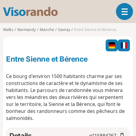
V
T
i
o
s
g
o
Walks
Normandy
Manche
Gavray
Entre Sienne et Bérence
g
r
l
a
e
n
n
d
Entre Sienne et Bérence
a
o
v
i
Ce bourg d'environ 1500 habitants charme par ses
g
constructions de caractère et le dynamisme de ses
a
habitants. Le parcours de randonnée vous mènera
t
vers les méandres des deux rivières qui serpentent
i
o
sur le territoire, la Sienne et la Bérence, qui font le
n
bonheur des randonneurs comme des pêcheurs de
salmonidés.
Details
n°
15884767