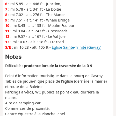
6
: mi 5.85 - alt. 446 ft - Junction,
7
: mi 6.78 - alt. 341 ft - La Doitie
8
: mi 7.02 - alt. 276 ft - The Manor
9
: mi 7.51 - alt. 141 ft - Whale Bridge
10
: mi 8.45 - alt. 135 ft - Moulin Fouleur
11
: mi 9.04 - alt. 243 ft - Crossroads
12
: mi 9.57 - alt. 167 ft - Le Val Joie
13
: mi 10.07 - alt. 118 ft - D7 road
S/E
: mi 10.28 - alt. 105 ft -
Église Sainte-Trinité (Gavray)
Notes
Difficulté :
prudence lors de la traversée de la D 9
Point d'information touristique dans le bourg de Gavray.
Tables de pique-nique place de l'église (derrière la mairie)
et route de la Baleine.
Parkings à vélos, WC publics et point d'eau derrière la
mairie.
Aire de camping-car.
Commerces de proximité.
Centre équestre à la Planche Pinel.