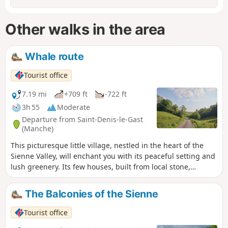
Other walks in the area
Whale route
Tourist office
7.19 mi
+709 ft
-722 ft
3h 55
Moderate
Departure from Saint-Denis-le-Gast
(Manche)
This picturesque little village, nestled in the heart of the
Sienne Valley, will enchant you with its peaceful setting and
lush greenery. Its few houses, built from local stone,
surround the church. You will notice that the slopes of this
valley are covered with beech trees, whose hard, uniform
The Balconies of the Sienne
wood is used in carpentry and cabinetmaking, as well as
simply for firewood.
Tourist office