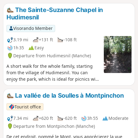
the region's emblematic breed. At the end of the route,
The Sainte-Suzanne Chapel in
Hambye Abbey awaits you with its13th-century chapter
Hudimesnil
house.
Visorando Member
3.19 mi
+131 ft
-108 ft
1h 35
Easy
Departure from Hudimesnil (Manche)
A short walk for the whole family, starting
from the village of Hudimesnil. You can
enjoy the park, which is ideal for picnics with
its ponds and children's playground.
La vallée de la Soulles à Montpinchon
Tourist office
7.34 mi
+620 ft
-620 ft
3h 55
Moderate
Departure from Montpinchon (Manche)
De cet endroit, nommé le Mont, vous apprécierez la vue