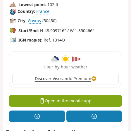
Lowest point:
102 ft
Country:
France
City:
Gavray
(50450)
Start/End:
N 48.909716° / W 1.350466°
IGN map(s):
Ref. 1314O
Hour-by-hour weather
Discover Visorando Premium
Open in the mobile app