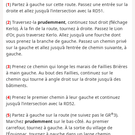
(
1
) Partez à gauche sur cette route. Passez une entrée sur la
droite et allez jusqu’à l’intersection avec la RD51.
(
2
) Traversez-la
prudemment
, continuez tout droit (fléchage
Kerlo). À la fin de la route, tournez à droite. Passez le Lion
d’Or, puis traversez Kerlo. Allez jusqu’à une fourche dont
vous prenez la branche de gauche. Passez un chemin privé
sur la gauche et allez jusqu’à l’entrée de chemin suivante, à
gauche.
(
3
) Prenez ce chemin qui longe les marais de Faillies Brières
à main gauche. Au bout des Faillies, continuez sur le
chemin qui tourne à angle droit sur la droite jusqu'à des
bâtiments.
(
4
) Prenez le premier chemin à leur gauche et continuez
jusqu’à l’intersection avec la RD52.
®
(
5
) Partez à gauche sur la route (ne suivez pas le GR
3).
Marchez
prudemment
sur le bas-côté. Au premier
carrefour, tournez à gauche. À la sortie du village de
l’Éguignac, tournez à gauche dans un large chemin.