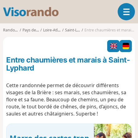
V
O
i
u
s
v
o
Randonnées
Pays de la Loire
Loire-Atlantique
Saint-Lyphard
Entre chaumières et marais à Saint-Lyphard
r
r
i
a
r
n
l
d
Entre chaumières et marais à Saint-
a
o
n
Lyphard
a
v
Cette randonnée permet de découvrir différents
i
visages de la Brière : ses marais, ses chaumières, sa
g
a
flore et sa faune. Beaucoup de chemins, un peu de
t
route, le tout bordé de chênes, de pins, d’ajoncs, de
i
saules et autres châtaigniers. Superbe !
o
n
Marre des cartes trop