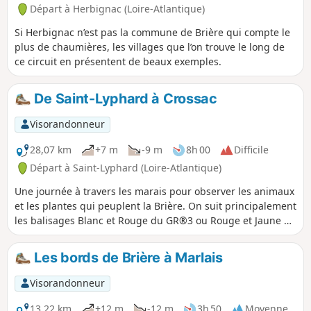
Départ à Herbignac (Loire-Atlantique)
Si Herbignac n’est pas la commune de Brière qui compte le
plus de chaumières, les villages que l’on trouve le long de
ce circuit en présentent de beaux exemples.
De Saint-Lyphard à Crossac
Visorandonneur
28,07 km
+7 m
-9 m
8h 00
Difficile
Départ à Saint-Lyphard (Loire-Atlantique)
Une journée à travers les marais pour observer les animaux
et les plantes qui peuplent la Brière. On suit principalement
les balisages Blanc et Rouge du GR®3 ou Rouge et Jaune du
GRP® Tour de Brière.
Les bords de Brière à Marlais
Visorandonneur
13,22 km
+12 m
-12 m
3h 50
Moyenne