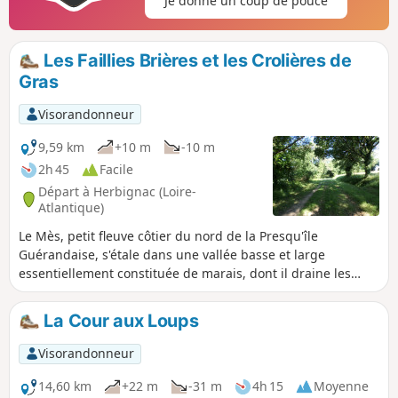
Je donne un coup de pouce
niveau d'eau le permet.Circuit coupé
temporairement
Les Faillies Brières et les Crolières de
Gras
Visorandonneur
9,59 km
+10 m
-10 m
2h 45
Facile
Départ à Herbignac (Loire-
Atlantique)
Le Mès, petit fleuve côtier du nord de la Presqu'île
Guérandaise, s'étale dans une vallée basse et large
essentiellement constituée de marais, dont il draine les
eaux jusqu'à l'océan. Le circuit proposé permet de découvrir
la partie amont de ces marais et de les traverser par le pont
La Cour aux Loups
de Gras, qui est une ancienne passerelle antique en pierre.
À réserver aux moments où le niveau d'eau dans le marais
Visorandonneur
permet l'utilisation des chemins qui le ceinturent.
14,60 km
+22 m
-31 m
4h 15
Moyenne