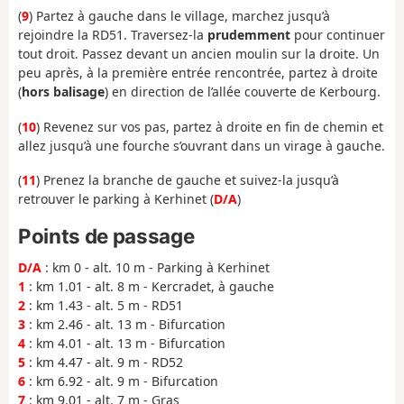
(
9
) Partez à gauche dans le village, marchez jusqu’à
rejoindre la RD51. Traversez-la
prudemment
pour continuer
tout droit. Passez devant un ancien moulin sur la droite. Un
peu après, à la première entrée rencontrée, partez à droite
(
hors balisage
) en direction de l’allée couverte de Kerbourg.
(
10
) Revenez sur vos pas, partez à droite en fin de chemin et
allez jusqu’à une fourche s’ouvrant dans un virage à gauche.
(
11
) Prenez la branche de gauche et suivez-la jusqu’à
retrouver le parking à Kerhinet (
D/A
)
Points de passage
D/A
: km 0 - alt. 10 m - Parking à Kerhinet
1
: km 1.01 - alt. 8 m - Kercradet, à gauche
2
: km 1.43 - alt. 5 m - RD51
3
: km 2.46 - alt. 13 m - Bifurcation
4
: km 4.01 - alt. 13 m - Bifurcation
5
: km 4.47 - alt. 9 m - RD52
6
: km 6.92 - alt. 9 m - Bifurcation
7
: km 9.01 - alt. 7 m - Gras