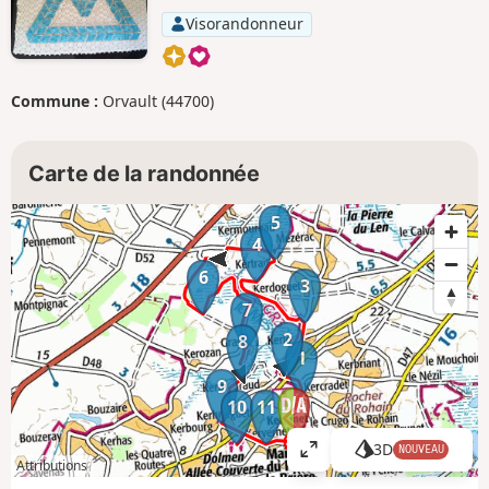
Visorandonneur
Commune :
Orvault (44700)
Carte de la randonnée
5
4
6
3
7
2
8
1
9
10
11
3D
NOUVEAU
A
Attributions
ff