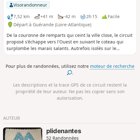
Visorandonneur
7,52 km
+41 m
-42 m
2h 15
Facile
Départ à Guérande (Loire-Atlantique)
De la couronne de remparts qui ceint la ville close, le circuit
proposé s'échappe vers l'Ouest en suivant le coteau qui
surplombe les marais salants. Autrefois isolés sur le
versant, plusieurs petits manoirs jalonnent le parcours :
Colveux, Chateaumady et Drezeux. Alors que le premier se
Pour plus de randonnées, utilisez notre
moteur de recherche
retrouve désormais rejoint par les lotissements périurbains,
.
la protection du coteau a permis aux deux autres de garder
leur isolement et leur vue imprenable sur le marais.
Les descriptions et la trace GPS de ce circuit restent la
propriété de leur auteur. Ne pas les copier sans son
autorisation.
AUTEUR
plidenantes
52 Randonnées