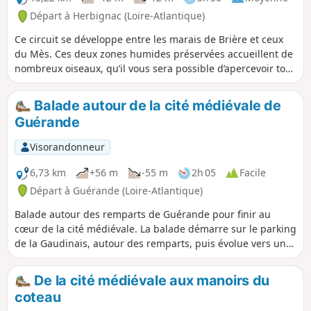
Départ à Herbignac (Loire-Atlantique)
Ce circuit se développe entre les marais de Brière et ceux
du Mès. Ces deux zones humides préservées accueillent de
nombreux oiseaux, qu’il vous sera possible d’apercevoir tout
au long du chemin.
Balade autour de la cité médiévale de
Guérande
Visorandonneur
6,73 km
+56 m
-55 m
2h 05
Facile
Départ à Guérande (Loire-Atlantique)
Balade autour des remparts de Guérande pour finir au
cœur de la cité médiévale. La balade démarre sur le parking
de la Gaudinais, autour des remparts, puis évolue vers un
chemin qui rejoint un petit bout du GR®®34.
De la cité médiévale aux manoirs du
coteau