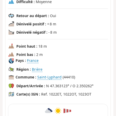
Difficulté :
Moyenne
Retour au départ :
Oui
Dénivelé positif :
+ 8 m
Dénivelé négatif :
- 8 m
Point haut :
18 m
Point bas :
2 m
Pays :
France
Région :
Brière
Commune :
Saint-Lyphard
(44410)
Départ/Arrivée :
N 47.363123° / O 2.350262°
Carte(s) IGN :
Ref. 1022ET, 1022OT, 1023OT