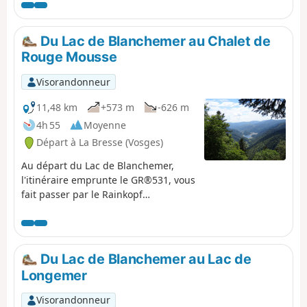
vue pourraient résumer cette première étape.
Du Lac de Blanchemer au Chalet de
Rouge Mousse
Visorandonneur
11,48 km
+573 m
-626 m
4h 55
Moyenne
Départ à La Bresse (Vosges)
Au départ du Lac de Blanchemer,
l'itinéraire emprunte le GR®531, vous
fait passer par le Rainkopf
(alt. 1305 m), pour redescendre vers
la Tourbière de Machais, le Col de
Bramont, l'Étang de Sèchemer afin de
rejoindre le Chalet de Rouge Mousse.
Du Lac de Blanchemer au Lac de
Longemer
Visorandonneur