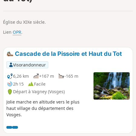
p
Église du XIXe siècle.
Lien
OPR
.
Cascade de la Pissoire et Haut du Tot
Visorandonneur
6,26 km
+167 m
-165 m
2h 15
Facile
Départ à Vagney (Vosges)
Jolie marche en altitude vers le plus
haut village du département des
Vosges.