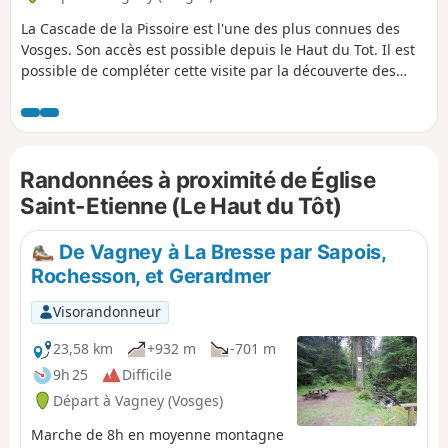
La Cascade de la Pissoire est l'une des plus connues des
Vosges. Son accès est possible depuis le Haut du Tot. Il est
possible de compléter cette visite par la découverte des
sommets environnants comme le Moyemont et le Chèvre
Roche, qui offrent tout deux des panoramas remarquables
sur la région. La première partie se fait en montée, jusqu'au
Chèvre Roche, en passant par la Fontaine
Randonnées à proximité de Église
Baptistminicandré. Après le Chèvre Roche, le tracé sera fait
de dents de scies jusqu'au Moyemont, en passant par le
Saint-Etienne (Le Haut du Tôt)
Sapin Géant, la Croix Lambia, la Cascade de la Pissoire et le
village du Haut du Tot. La partie finale permet de découvrir
De Vagney à La Bresse par Sapois,
les Balcons de la Hazelle et l'Étang des Sangsues.
Rochesson, et Gerardmer
Visorandonneur
23,58 km
+932 m
-701 m
9h 25
Difficile
Départ à Vagney (Vosges)
Marche de 8h en moyenne montagne