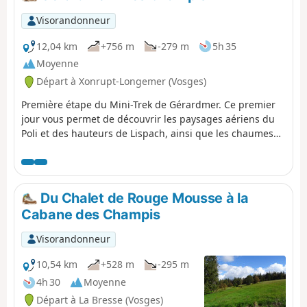
Visorandonneur
12,04 km
+756 m
-279 m
5h 35
Moyenne
Départ à Xonrupt-Longemer (Vosges)
Première étape du Mini-Trek de Gérardmer. Ce premier
jour vous permet de découvrir les paysages aériens du
Poli et des hauteurs de Lispach, ainsi que les chaumes
isolées au dessus de la Vallée de Vologne. Cette étape
permet une progression régulière vers le Chalet des
Champis, lieu d’hébergement et de pause pour la nuit.
C'est également l'occasion de passer une nuit en cabane
Du Chalet de Rouge Mousse à la
non-gardée qui a (presque) tout pour plaire : isolée et à
Cabane des Champis
au moins 30 min de marche de toute agglomération, en
plein milieu des chaumes, accessible à tous et toute
Visorandonneur
l'année...Il s'agit d'un incontournable du secteur.
10,54 km
+528 m
-295 m
4h 30
Moyenne
Départ à La Bresse (Vosges)