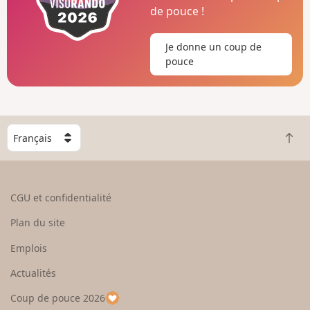
de pouce !
Je donne un coup de
pouce
C
R
h
e
o
t
i
o
s
CGU et confidentialité
u
i
r
s
Plan du site
e
s
n
e
Emplois
h
z
Actualités
a
u
u
n
Coup de pouce 2026
t
p