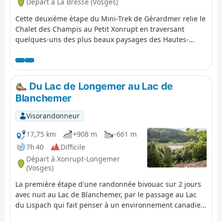
Départ à La Bresse (Vosges)
Cette deuxième étape du Mini-Trek de Gérardmer relie le
Chalet des Champis au Petit Xonrupt en traversant
quelques-uns des plus beaux paysages des Hautes-
Vosges. Après une descente vers la vallée de la Vologne,
le parcours remonte sur les hauteurs de La Bresse-
Hohneck, avant de rejoindre le Lac de la Lande, la ferme-
auberge du Schmargult et la célèbre Route des Crêtes.
Du Lac de Longemer au Lac de
La randonnée se poursuit par une longue descente
Blanchemer
passant par le refuge du Sotré, le Lac de Retournemer et
les rives du Lac de Longemer, avant de rejoindre le cœur
Visorandonneur
de Xonrupt-Longemer. Une étape variée mêlant forêts,
chaumes d'altitude, lacs glaciaires et panoramas
17,75 km
+908 m
-661 m
remarquables.
7h 40
Difficile
Départ à Xonrupt-Longemer
(Vosges)
La première étape d'une randonnée bivouac sur 2 jours
avec nuit au Lac de Blanchemer, par le passage au Lac
du Lispach qui fait penser à un environnement canadien
et de la tourbière du Machais. Difficulté et joli point de