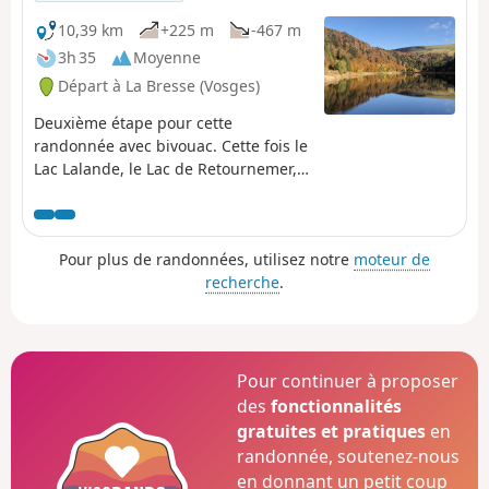
10,39 km
+225 m
-467 m
3h 35
Moyenne
Départ à La Bresse (Vosges)
Deuxième étape pour cette
randonnée avec bivouac. Cette fois le
Lac Lalande, le Lac de Retournemer,
la Cascade Charlemagne et la
Cascade de Retournemer seront sur
votre parcours pour vous faire
Pour plus de randonnées, utilisez notre
moteur de
découvrir de magnifiques couleurs.
recherche
.
Pour continuer à proposer
des
fonctionnalités
gratuites et pratiques
en
randonnée, soutenez-nous
en donnant un petit coup