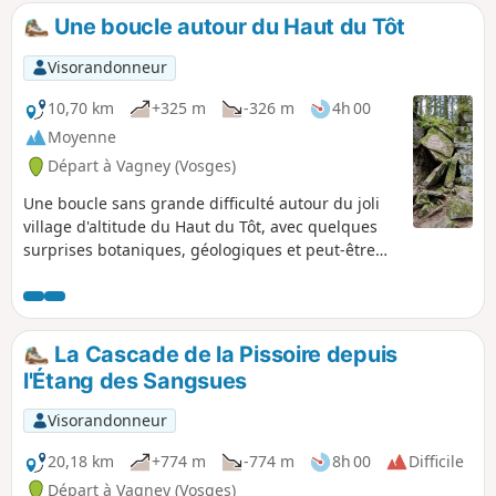
Une boucle autour du Haut du Tôt
Visorandonneur
10,70 km
+325 m
-326 m
4h 00
Moyenne
Départ à Vagney (Vosges)
Une boucle sans grande difficulté autour du joli
village d'altitude du Haut du Tôt, avec quelques
surprises botaniques, géologiques et peut-être
photographiques. Le tour de la Neuve Roche
présente des curiosités qui méritent que l'on s'y
promène et la modeste Cascade de la Pissoire
vient clôturer le circuit !
La Cascade de la Pissoire depuis
l'Étang des Sangsues
Visorandonneur
20,18 km
+774 m
-774 m
8h 00
Difficile
Départ à Vagney (Vosges)