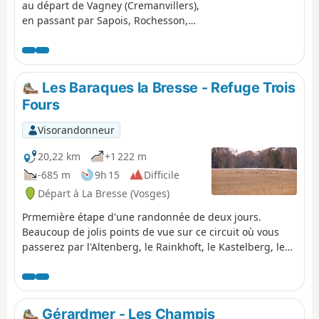
au départ de Vagney (Cremanvillers),
en passant par Sapois, Rochesson,
Gerardmer (Les Bas-Rupts) et le Col
de Grosse Pierre, arrivée à La Bresse.
Les Baraques la Bresse - Refuge Trois
Fours
Visorandonneur
20,22 km
+1 222 m
-685 m
9h 15
Difficile
Départ à La Bresse (Vosges)
Prmemière étape d'une randonnée de deux jours.
Beaucoup de jolis points de vue sur ce circuit où vous
passerez par l'Altenberg, le Rainkhoft, le Kastelberg, le
Honechkt sans oublier le Lac des Corbeaux et les
chamois à l'arrivée.
Gérardmer - Les Champis