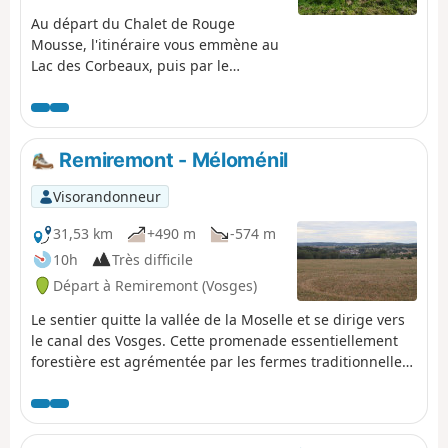
Au départ du Chalet de Rouge
Mousse, l'itinéraire vous emmène au
Lac des Corbeaux, puis par le
GR®533 à la Roche Beauty (point de
vue), et au Mont Moyenmont (alt
969 m) pour rejoindre la Chaume des
Champis et sa cabane.
Remiremont - Méloménil
Visorandonneur
31,53 km
+490 m
-574 m
10h
Très difficile
Départ à Remiremont (Vosges)
Le sentier quitte la vallée de la Moselle et se dirige vers
le canal des Vosges. Cette promenade essentiellement
forestière est agrémentée par les fermes traditionnelles
lorraines.