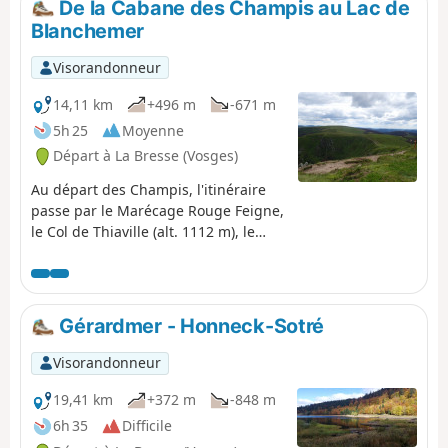
De la Cabane des Champis au Lac de
Blanchemer
Visorandonneur
14,11 km
+496 m
-671 m
5h 25
Moyenne
Départ à La Bresse (Vosges)
Au départ des Champis, l'itinéraire
passe par le Marécage Rouge Feigne,
le Col de Thiaville (alt. 1112 m), le
Hohneck (alt. 1363 m) et le Col du
Wormspel (alt. 1277 m) pour
redescendre vers le Lac de
Blanchemer.
Gérardmer - Honneck-Sotré
Visorandonneur
19,41 km
+372 m
-848 m
6h 35
Difficile