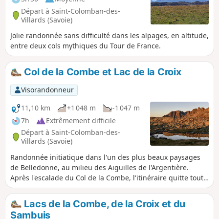
Départ à Saint-Colomban-des-
Villards (Savoie)
Jolie randonnée sans difficulté dans les alpages, en altitude,
entre deux cols mythiques du Tour de France.
Col de la Combe et Lac de la Croix
Visorandonneur
11,10 km
+1 048 m
-1 047 m
7h
Extrêmement difficile
Départ à Saint-Colomban-des-
Villards (Savoie)
Randonnée initiatique dans l'un des plus beaux paysages
de Belledonne, au milieu des Aiguilles de l'Argentière.
Après l'escalade du Col de la Combe, l'itinéraire quitte toute
sente pour explorer les roches moutonnées formant les
contreforts Nord des aiguilles et aboutir au sauvage Col de
Lacs de la Combe, de la Croix et du
la Marmottane, gardé par chamois et bouquetins. La
Sambuis
descente s'effectue par le magnifique Lac de la Croix et sa