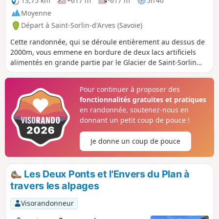
13,75 km
+617 m
-617 m
5h 40
Moyenne
Départ à Saint-Sorlin-d'Arves (Savoie)
Cette randonnée, qui se déroule entièrement au dessus de
2000m, vous emmene en bordure de deux lacs artificiels
alimentés en grande partie par le Glacier de Saint-Sorlin
dominé par le Pic de l'Étandard.
Pour continuer à proposer des
fonctionnalités gratuites et pratiques
en randonnée, soutenez-nous en
donnant un petit coup de pouce !
Je donne un coup de pouce
Les Deux Ponts et l'Envers du Plan à
travers les alpages
Visorandonneur