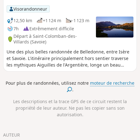
combe splendide.
Visorandonneur
12,50 km
+1 124 m
-1 123 m
7h
Extrêmement difficile
Départ à Saint-Colomban-des-
Villards (Savoie)
Une des plus belles randonnée de Belledonne, entre Isère
et Savoie. L'itinéraire principalement hors sentier traverse
les mythiques Aiguilles de l'Argentière, longe un beau
glacier du massif, explore trois cols d'altitude et permet
d'admirer de splendides lacs et lacquets. ⚠️La faune
Pour plus de randonnées, utilisez notre
moteur de recherche
abondante et les paysages extraordinaires rallongent cette
.
randonnée de 1 à 2 heures au moins par rapport au calcul
de Visorando, sans compter le terrain hors sentier ; il faut
Les descriptions et la trace GPS de ce circuit restent la
compter 8 h de marche environ.
propriété de leur auteur. Ne pas les copier sans son
autorisation.
AUTEUR