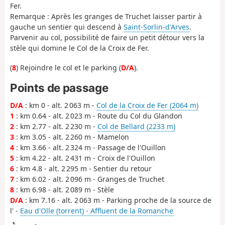
Fer.
Remarque : Après les granges de Truchet laisser partir à
gauche un sentier qui descend à
Saint-Sorlin-d'Arves
.
Parvenir au col, possibilité de faire un petit détour vers la
stèle qui domine le Col de la Croix de Fer.
(
8
) Rejoindre le col et le parking (
D/A
).
Points de passage
D/A
: km 0 - alt. 2 063 m -
Col de la Croix de Fer (2064 m)
1
: km 0.64 - alt. 2 023 m - Route du Col du Glandon
2
: km 2.77 - alt. 2 230 m -
Col de Bellard (2233 m)
3
: km 3.05 - alt. 2 260 m - Mamelon
4
: km 3.66 - alt. 2 324 m - Passage de l'Ouillon
5
: km 4.22 - alt. 2 431 m - Croix de l'Ouillon
6
: km 4.8 - alt. 2 295 m - Sentier du retour
7
: km 6.02 - alt. 2 096 m - Granges de Truchet
8
: km 6.98 - alt. 2 089 m - Stèle
D/A
: km 7.16 - alt. 2 063 m - Parking proche de la source de
l' -
Eau d'Olle (torrent) - Affluent de la Romanche