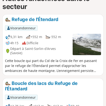
secteur
Refuge de l'Étendard
Visorandonneur
9,31 km
+552 m
-552 m
4h 15
Difficile
Départ à Saint-Sorlin-d'Arves
(Savoie)
Cette boucle qui part du Col de la Croix de Fer en passant
par le refuge de l'Étendard permet d'approcher les
ambiances de haute montagne. L'enneigement persiste
assez longtemps après l'hiver. Randonnée à faire
idéalement fin Août ou Septembre. Cette randonnée peut-
Boucle des lacs du Refuge de
être facile en été ou difficile lorsque elle est enneigée (Hiver
l'Étandard
ou printemps). Je l'ai faite alors qu'elle était très enneigée
c'est pourquoi je la considère comme plutôt difficile.
Visorandonneur