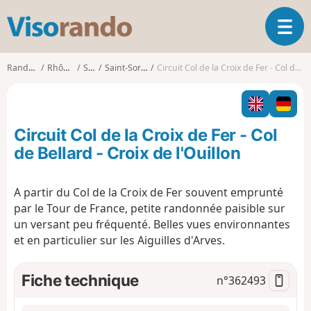
V
O
i
u
s
v
o
Randonnées
Rhône-Alpes
Savoie
Saint-Sorlin-d'Arves
Circuit Col de la Croix de Fer - Col de Bellard - Croix de l'Ouillon
r
r
i
a
r
n
l
d
Circuit Col de la Croix de Fer - Col
a
o
n
de Bellard - Croix de l'Ouillon
a
v
A partir du Col de la Croix de Fer souvent emprunté
i
par le Tour de France, petite randonnée paisible sur
g
a
un versant peu fréquenté. Belles vues environnantes
t
et en particulier sur les Aiguilles d'Arves.
i
o
Fiche technique
n°
362493
n