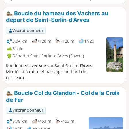
Boucle du hameau des Vachers au
départ de Saint-Sorlin-d'Arves
Visorandonneur
3,34 km
+128 m
-128 m
1h 20
Facile
Départ à Saint-Sorlin-d'Arves (Savoie)
Randonnée avec vue sur Saint-Sorlin-d’Arves.
Montée à l’ombre et passages au bord de
ruisseaux.
Boucle Col du Glandon - Col de la Croix
de Fer
Visorandonneur
8,78 km
+453 m
-453 m
3h 50
Moyenne