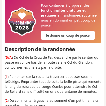
Pour continuer à proposer des
fonctionnalités gratuites et
pratiques
en randonnée, soutenez-
nous en donnant un petit coup de
pouce !
Je donne un coup de pouce
Description de la randonnée
(
D/A
) Du Col de la Croix de Fer, descendre par le sentier qui
passe en contre bas de la route vers le Col du Glandon,
contourner les chalets par la droite.
(
1
) Remonter sur la route, la traverser et passer sous le
télésiège. Emprunter tout de suite la belle piste qui remonte
le long du ruisseau de Longe Combe pour atteindre le Col
de Bellard sans difficulté en une quarantaine de minutes.
(
2
) Du col, monter à gauche au sommet d'un petit mamelon
pour élargir le panorama.