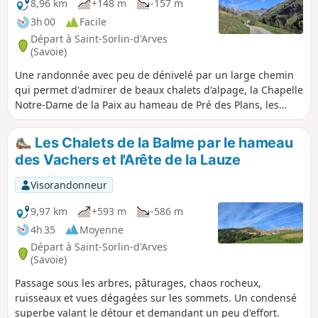
8,96 km
+148 m
-157 m
3h 00
Facile
Départ à Saint-Sorlin-d'Arves
(Savoie)
Une randonnée avec peu de dénivelé par un large chemin
qui permet d'admirer de beaux chalets d'alpage, la Chapelle
Notre-Dame de la Paix au hameau de Pré des Plans, les
Deux Ponts, avec de superbes panoramas.
Les Chalets de la Balme par le hameau
des Vachers et l'Arête de la Lauze
Visorandonneur
9,97 km
+593 m
-586 m
4h 35
Moyenne
Départ à Saint-Sorlin-d'Arves
(Savoie)
Passage sous les arbres, pâturages, chaos rocheux,
ruisseaux et vues dégagées sur les sommets. Un condensé
superbe valant le détour et demandant un peu d'effort.