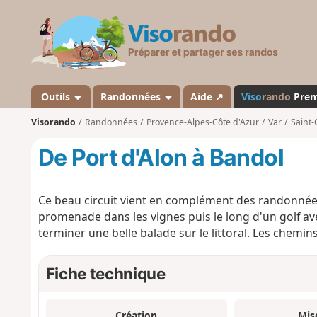
V
i
s
o
r
a
Outils
Randonnées
Aide ↗
Viso
rando
Pre
n
Visorando
Randonnées
Provence-Alpes-Côte d'Azur
Var
Saint-
d
o
De Port d'Alon à Bandol
Ce beau circuit vient en complément des randonnées 
promenade dans les vignes puis le long d'un golf av
terminer une belle balade sur le littoral. Les chemins
Fiche technique
Création
Mis