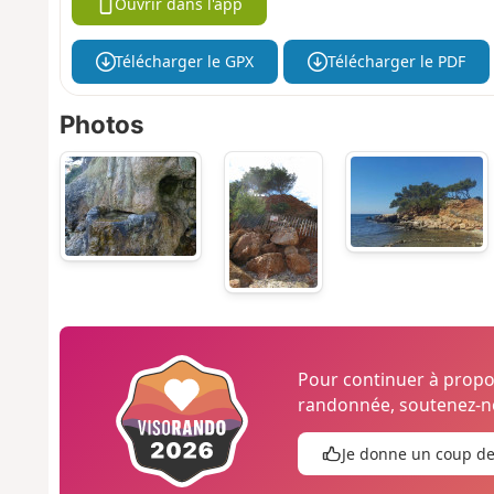
Ouvrir dans l'app
Télécharger le GPX
Télécharger le PDF
Photos
Pour continuer à prop
randonnée, soutenez-no
Je donne un coup d