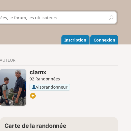
R
e
c
h
e
Inscription
Connexion
r
c
h
AUTEUR
e
r
clamx
92 Randonnées
Visorandonneur
Carte de la randonnée