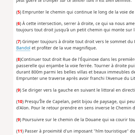
peut guère se tromper sur ce sentier tant il est bien délimité
.
(
5
) Emprunter le chemin qui continue le long de la voie de 
(
6
) À cette intersection, serrer à droite, ce qui va nous a
toujours tout droit jusqu'à un petit chemin qui monte sur l
(
7
) Grimper toujours à droite tout droit vers le sommet du
Bandol
et profiter de la vue magnifique.
(
8
)Continuer tout droit Rue de l'Équinoxe dans les premiè
passerelle qui enjambe la voie ferrée. Tourner à droite puis
durant 800m parmi les belles villas et beaux immeubles d
Emprunter une traverse après avoir franchi l'Avenue du Li
(
9
) Se diriger vers la gauche en suivant le littoral en direct
(
10
) Presqu'Île de Capelan, petit bijou de paysage, qui peu
d'Alon. Pour le retour prendre en sens inverse le Chemin 
(
9
) Poursuivre sur le chemin de la Douane qui va courir tout
(
11
) Passer à proximité d'un imposant "hlm touristique" doté