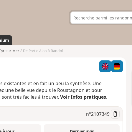
mium
Cyr-sur-Mer
De Port d'Alon à Bandol
existantes et en fait un peu la synthèse. Une
ec une belle vue depuis le Roustagnon et pour
 sont très faciles à trouver.
Voir Infos pratiques
.
n°
2107349
e à jour
Dernier avis