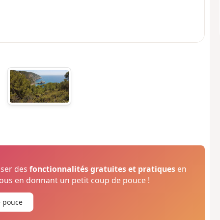
oser des
fonctionnalités gratuites et pratiques
en
us en donnant un petit coup de pouce !
e pouce