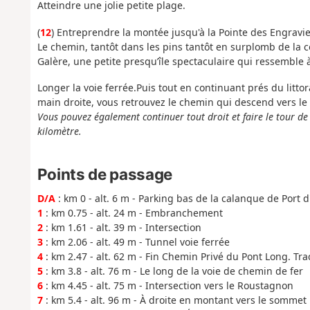
Atteindre une jolie petite plage.
(
12
) Entreprendre la montée jusqu'à la Pointe des Engraviers
Le chemin, tantôt dans les pins tantôt en surplomb de la cô
Galère, une petite presqu’île spectaculaire qui ressemble 
Longer la voie ferrée.Puis tout en continuant prés du litto
main droite, vous retrouvez le chemin qui descend vers le 
Vous pouvez également continuer tout droit et faire le tour de
kilomètre.
Points de passage
D/A
: km 0 - alt. 6 m - Parking bas de la calanque de Port d
1
: km 0.75 - alt. 24 m - Embranchement
2
: km 1.61 - alt. 39 m - Intersection
3
: km 2.06 - alt. 49 m - Tunnel voie ferrée
4
: km 2.47 - alt. 62 m - Fin Chemin Privé du Pont Long. Tr
5
: km 3.8 - alt. 76 m - Le long de la voie de chemin de fer
6
: km 4.45 - alt. 75 m - Intersection vers le Roustagnon
7
: km 5.4 - alt. 96 m - À droite en montant vers le sommet