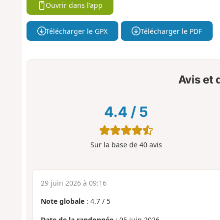
Ouvrir dans l'app
Télécharger le GPX
Télécharger le PDF
Avis et
4.4
/
5
Sur la base de
40
avis
29 juin 2026 à 09:16
Note globale
:
4.7
/
5
Date de la randonnée
: 05 juin 2026