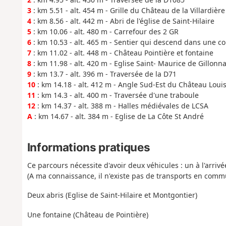
3
: km 5.51 - alt. 454 m - Grille du Château de la Villardière
4
: km 8.56 - alt. 442 m - Abri de l'église de Saint-Hilaire
5
: km 10.06 - alt. 480 m - Carrefour des 2 GR
6
: km 10.53 - alt. 465 m - Sentier qui descend dans une 
7
: km 11.02 - alt. 448 m - Château Pointière et fontaine
8
: km 11.98 - alt. 420 m - Eglise Saint- Maurice de Gillonn
9
: km 13.7 - alt. 396 m - Traversée de la D71
10
: km 14.18 - alt. 412 m - Angle Sud-Est du Château Louis
11
: km 14.3 - alt. 400 m - Traversée d'une traboule
12
: km 14.37 - alt. 388 m - Halles médiévales de LCSA
A
: km 14.67 - alt. 384 m - Eglise de La Côte St André
Informations pratiques
Ce parcours nécessite d'avoir deux véhicules : un à l'arrivé
(A ma connaissance, il n'existe pas de transports en commu
Deux abris (Eglise de Saint-Hilaire et Montgontier)
Une fontaine (Château de Pointière)