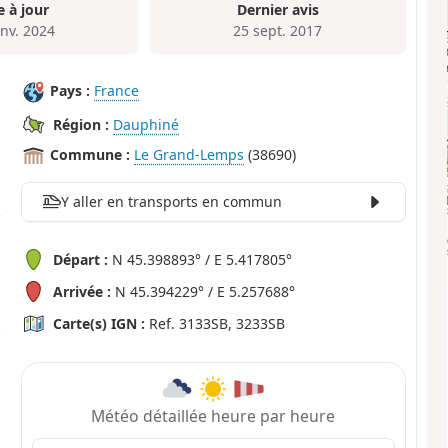
e à jour
Dernier avis
anv. 2024
25 sept. 2017
Pays :
France
Région :
Dauphiné
Commune :
Le Grand-Lemps
(38690)
Y aller en transports en commun
Départ :
N 45.398893° / E 5.417805°
Arrivée :
N 45.394229° / E 5.257688°
Carte(s) IGN :
Ref. 3133SB, 3233SB
Météo détaillée heure par heure