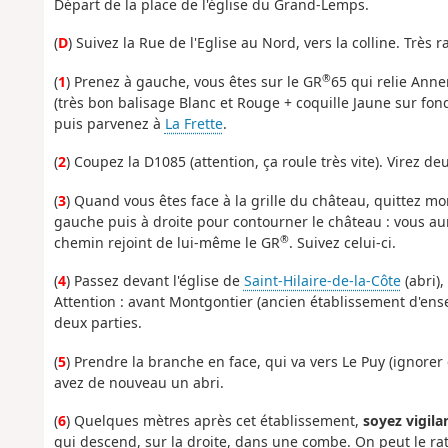
Départ de la place de l'église du Grand-Lemps.
(
D
) Suivez la Rue de l'Eglise au Nord, vers la colline. Trè
®
(
1
) Prenez à gauche, vous êtes sur le GR
65 qui relie Ann
(très bon balisage Blanc et Rouge + coquille Jaune sur fond
puis parvenez à
La Frette
.
(
2
) Coupez la D1085 (attention, ça roule très vite). Virez de
(
3
) Quand vous êtes face à la grille du château, quittez 
gauche puis à droite pour contourner le château : vous aure
®
chemin rejoint de lui-même le GR
. Suivez celui-ci.
(
4
) Passez devant l'église de
Saint-Hilaire-de-la-Côte
(abri),
Attention : avant Montgontier (ancien établissement d'ens
deux parties.
(
5
) Prendre la branche en face, qui va vers Le Puy (ignorer
avez de nouveau un abri.
(
6
) Quelques mètres après cet établissement,
soyez vigila
qui descend, sur la droite, dans une combe. On peut le rate