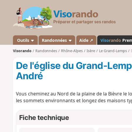
V
i
s
o
r
a
Outils
Randonnées
Aide ↗
Viso
rando
Pre
n
Visorando
Randonnées
Rhône-Alpes
Isère
Le Grand-Lemps
d
o
De l'église du Grand-Lemps
André
Vous cheminez au Nord de la plaine de la Bièvre le lo
les sommets environnants et longez des maisons typ
Fiche technique