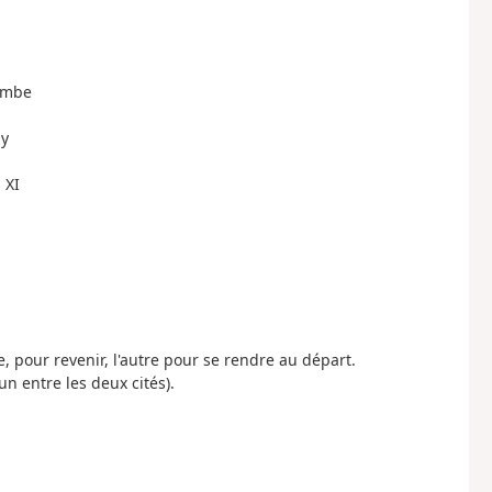
combe
ay
 XI
e, pour revenir, l'autre pour se rendre au départ.
n entre les deux cités).