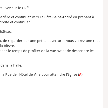
®
rsuivez sur le GR
.
imetière et continuez vers La Côte-Saint-André en prenant à
droite et continuer.
château.
au, de regarder par une petite ouverture : vous verrez une roue
la Bièvre.
enez le temps de profiter de la vue avant de descendre les
dans la halle.
 la Rue de l'Hôtel de Ville pour atteindre l'église (
A
).