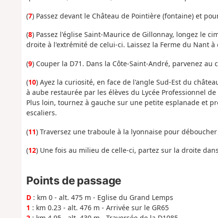
(
7
) Passez devant le Château de Pointière (fontaine) et pou
(
8
) Passez l'église Saint-Maurice de Gillonnay, longez le c
droite à l'extrémité de celui-ci. Laissez la Ferme du Nant à 
(
9
) Couper la D71. Dans la Côte-Saint-André, parvenez au 
(
10
) Ayez la curiosité, en face de l'angle Sud-Est du châte
à aube restaurée par les élèves du Lycée Professionnel de 
Plus loin, tournez à gauche sur une petite esplanade et pr
escaliers.
(
11
) Traversez une traboule à la lyonnaise pour déboucher 
(
12
) Une fois au milieu de celle-ci, partez sur la droite dans
Points de passage
D
: km 0 - alt. 475 m - Eglise du Grand Lemps
1
: km 0.23 - alt. 476 m - Arrivée sur le GR65
2
: km 4.95 - alt. 430 m - Traversée de la D1085