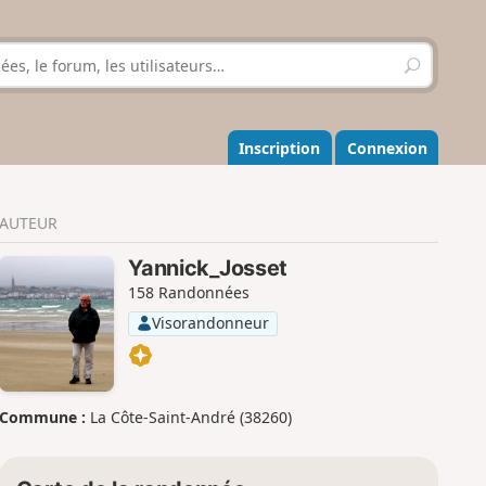
R
e
c
h
e
Inscription
Connexion
r
c
h
AUTEUR
e
r
Yannick_Josset
158 Randonnées
Visorandonneur
Commune :
La Côte-Saint-André (38260)