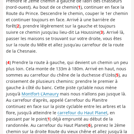
Prendre le 2ème chemin à gauche de l’abri des chasseurs
(nord-ouest). Au bout de ce chemin(
1
), continuer en face la
Route du Prince. Descendre le chemin, couper le 1er chemin
et continuer toujours en face. Arrivé à une barrière de
forêt(
2
), prendre légèrement sur la gauche et toujours
suivre ce chemin jusqu'au lieu-dit La Houssine(
3
). Arrivé là,
passer les maisons se trouvant sur votre droite, vous êtes
sur la route du Mêle et allez jusqu'au carrefour de la route
de la Chesnaie.
(
4
) Prendre la route à gauche, qui devient un chemin un peu
plus loin. Cela monte de 133m à 180m. Arrivé en haut, nous
sommes au carrefour du chêne de la duchesse d'Uzès(
5
), au
croisement de plusieurs chemins: prendre le premier à
gauche à côté du banc. Cette piste cyclable nous mène
jusqu'à
Montfort-L'Amaury
mais nous n'allons pas jusque là.
Au carrefour d'après, appelé Carrefour du Planitre
continuez en face sur la piste cyclable entre les arbres et la
flore, jusqu'à atteindre le
carrefour du Haut Planet
, en
passant par le point(
1
) déjà emprunté au début de la
randonnée. Au carrefour du Haut Planet(
6
), prenez le 2ème
chemin sur la droite Route du vieux chêne et allez jusqu'à la