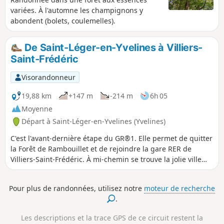
variées. À l'automne les champignons y
abondent (bolets, coulemelles).
De Saint-Léger-en-Yvelines à Villiers-
Saint-Frédéric
Visorandonneur
19,88 km
+147 m
-214 m
6h 05
Moyenne
Départ à Saint-Léger-en-Yvelines (Yvelines)
C'est l'avant-dernière étape du GR®1. Elle permet de quitter
la Forêt de Rambouillet et de rejoindre la gare RER de
Villiers-Saint-Frédéric. À mi-chemin se trouve la jolie ville
médiale de Montfort-l'Amaury. Depuis les ruines, il y a une
superbe vue sur les environs. La moitié de l'étape est
Pour plus de randonnées, utilisez notre
moteur de recherche
forestière, c'est à dire jusqu'à Montfort-l'Amaury. L'autre
.
partie de l'étape est plus campagnarde.
Les descriptions et la trace GPS de ce circuit restent la