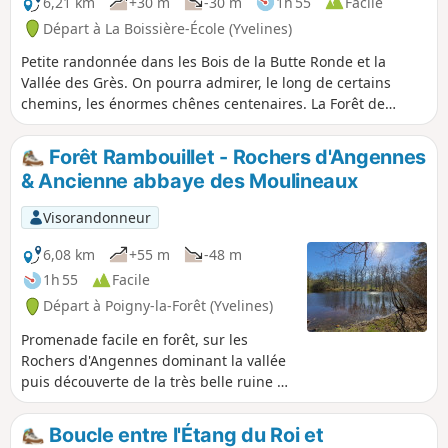
6,21 km
+30 m
-30 m
1h 55
Facile
Départ à La Boissière-École (Yvelines)
Petite randonnée dans les Bois de la Butte Ronde et la
Vallée des Grès. On pourra admirer, le long de certains
chemins, les énormes chênes centenaires. La Forêt de
Rambouillet est gérée par l'ONF. Les chemins sont bien
tracés et la nature y est très variée. On passe facilement
Forêt Rambouillet - Rochers d'Angennes
des bouleaux et charmes aux magnifiques chênes, et des
& Ancienne abbaye des Moulineaux
bruyères aux fougères ou herbes.
Visorandonneur
6,08 km
+55 m
-48 m
1h 55
Facile
Départ à Poigny-la-Forêt (Yvelines)
Promenade facile en forêt, sur les
Rochers d'Angennes dominant la vallée
puis découverte de la très belle ruine de
l'abbaye des Moulineaux. Attention!
Plusieurs randonneurs ont indiqué que
Boucle entre l'Étang du Roi et
l'itinéraire était difficile à suivre sur le