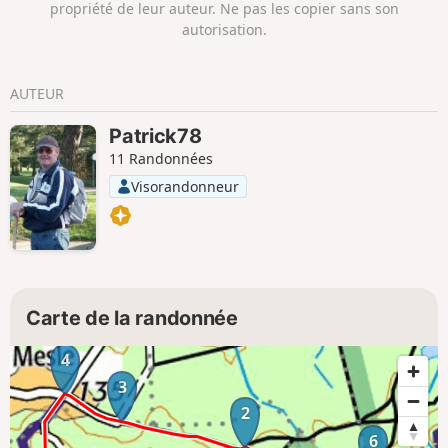
propriété de leur auteur. Ne pas les copier sans son
autorisation.
AUTEUR
Patrick78
11 Randonnées
Visorandonneur
Carte de la randonnée
4
3
2
6