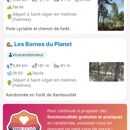
Facile
Départ à Saint-Léger-en-Yvelines
(Yvelines)
Piste cyclable et chemin de forêt.
Les Bornes du Planet
Visorandonneur
9,84 km
+81 m
-81 m
3h 05
Facile
Départ à Saint-Léger-en-Yvelines
(Yvelines)
Randonnée en Forêt de Rambouillet
Pour continuer à proposer des
fonctionnalités gratuites et pratiques
en randonnée, soutenez-nous en
donnant un petit coup de pouce !