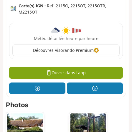
Carte(s) IGN :
Ref. 2115O, 2215OT, 2215OTR,
M2215OT
Météo détaillée heure par heure
Découvrez Visorando Premium
Ouvrir dans l'app
Photos