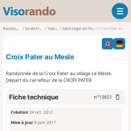
V
O
i
u
s
v
o
Randonnées
Ile-de-France
Yvelines
Saint-Léger-en-Yvelines
Croix Pater au Mesle
r
r
i
a
r
n
l
d
Croix Pater au Mesle
a
o
n
a
Randonnée de la Croix Pater au village Le Mesle.
v
Départ du carrefour de la CROIX PATER.
i
g
a
Fiche technique
n°
13651
t
i
o
Création
24 oct. 2012
n
Mise à jour
6 juin 2017