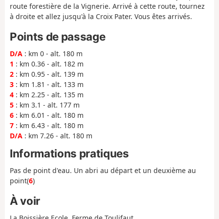
route forestière de la Vignerie. Arrivé à cette route, tournez
à droite et allez jusqu'à la Croix Pater. Vous êtes arrivés.
Points de passage
D/A
: km 0 - alt. 180 m
1
: km 0.36 - alt. 182 m
2
: km 0.95 - alt. 139 m
3
: km 1.81 - alt. 133 m
4
: km 2.25 - alt. 135 m
5
: km 3.1 - alt. 177 m
6
: km 6.01 - alt. 180 m
7
: km 6.43 - alt. 180 m
D/A
: km 7.26 - alt. 180 m
Informations pratiques
Pas de point d'eau. Un abri au départ et un deuxième au
point(
6
)
À voir
La Boissière Ecole, Ferme de Toulifaut.