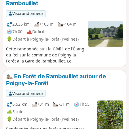
Rambouillet
site de l'ancienne abbaye, entre les
points(1) et(2) Aux dernières nouvelles,
Visorandonneur
le passage à proximité de l'ancienne
abbaye serait à présent interdit et
23,36 km
+103 m
-104 m
dangereux. Le tracé de la randonnée a
7h 00
Difficile
donc été modifié et le tracé initial
Départ à Poigny-la-Forêt (Yvelines)
supprimé.
Cette randonnée suit le GR®1 de l'Étang
du Roi sur la commune de Poigny-la-
Forêt à la Gare de Rambouillet. Le
parcours permet de découvrir les
jardins et les canaux du Château de
En Forêt de Rambouillet autour de
Rambouillet.
Poigny-la-Forêt
Visorandonneur
6,52 km
+31 m
-31 m
1h 55
Facile
Départ à Poigny-la-Forêt (Yvelines)
Randonnée dans une forêt aux essences