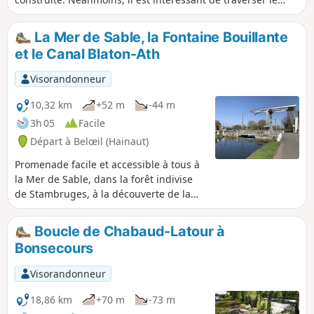
Borinage non seulement dans sa campagne mais aussi
dans ses villes. Ces divers aspects se retrouvent ici.
La Mer de Sable, la Fontaine Bouillante
Logement chez l'habitant.
et le Canal Blaton-Ath
Visorandonneur
10,32 km
+52 m
-44 m
3h 05
Facile
Départ à Belœil (Hainaut)
Promenade facile et accessible à tous à
la Mer de Sable, dans la forêt indivise
de Stambruges, à la découverte de la
Fontaine Bouillante et retour le long du
canal Blaton-Ath sur chemin de halage.
Boucle de Chabaud-Latour à
Bonsecours
Visorandonneur
18,86 km
+70 m
-73 m