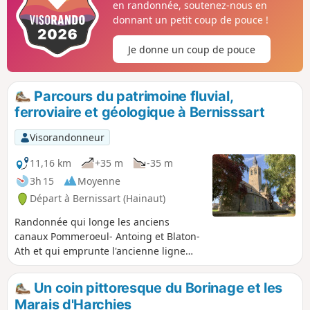
en randonnée, soutenez-nous en
donnant un petit coup de pouce !
Je donne un coup de pouce
Parcours du patrimoine fluvial,
ferroviaire et géologique à Bernisssart
Visorandonneur
11,16 km
+35 m
-35 m
3h 15
Moyenne
Départ à Bernissart (Hainaut)
Randonnée qui longe les anciens
canaux Pommeroeul- Antoing et Blaton-
Ath et qui emprunte l'ancienne ligne
ferroviaire L80/78A Blaton-Bernissart
pour terminer par des chemins
Un coin pittoresque du Borinage et les
champêtres qui longent le parcours
Marais d'Harchies
géologique du musée de Bernissart.