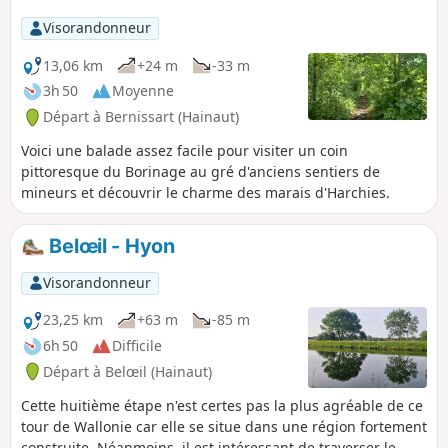
Visorandonneur
13,06 km
+24 m
-33 m
3h 50
Moyenne
Départ à Bernissart (Hainaut)
Voici une balade assez facile pour visiter un coin
pittoresque du Borinage au gré d'anciens sentiers de
mineurs et découvrir le charme des marais d'Harchies.
Belœil - Hyon
Visorandonneur
23,25 km
+63 m
-85 m
6h 50
Difficile
Départ à Belœil (Hainaut)
Cette huitième étape n'est certes pas la plus agréable de ce
tour de Wallonie car elle se situe dans une région fortement
construite. Néanmoins, il est intéressant de traverser le