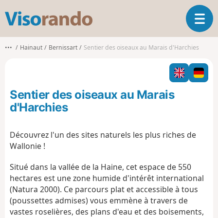
V
O
i
u
s
v
o
•••
Hainaut
Bernissart
Sentier des oiseaux au Marais d'Harchies
r
r
i
a
r
n
l
d
Sentier des oiseaux au Marais
a
o
n
d'Harchies
a
v
Découvrez l'un des sites naturels les plus riches de
i
Wallonie !
g
a
Situé dans la vallée de la Haine, cet espace de 550
t
i
hectares est une zone humide d'intérêt international
o
(Natura 2000). Ce parcours plat et accessible à tous
n
(poussettes admises) vous emmène à travers de
vastes roselières, des plans d'eau et des boisements,