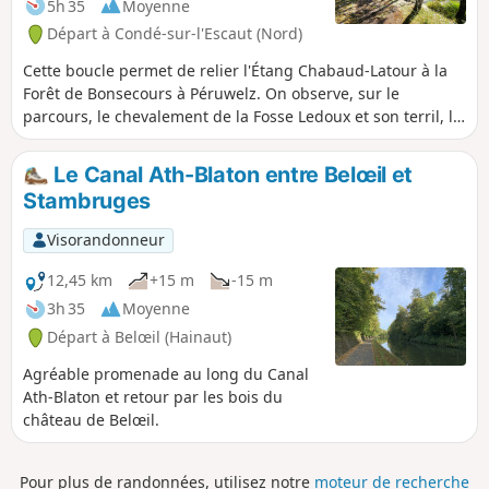
5h 35
Moyenne
Départ à Condé-sur-l'Escaut (Nord)
Cette boucle permet de relier l'Étang Chabaud-Latour à la
Forêt de Bonsecours à Péruwelz. On observe, sur le
parcours, le chevalement de la Fosse Ledoux et son terril, la
Machine à Feu de Bernissart et la Basilique Notre-Dame de
Bon-Secours de Péruwelz.
Le Canal Ath-Blaton entre Belœil et
Stambruges
Visorandonneur
12,45 km
+15 m
-15 m
3h 35
Moyenne
Départ à Belœil (Hainaut)
Agréable promenade au long du Canal
Ath-Blaton et retour par les bois du
château de Belœil.
Pour plus de randonnées, utilisez notre
moteur de recherche