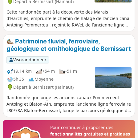
Départ à Bernissart (Hainaut)
Cette randonnée part à la découverte des Marais
d'Harchies, emprunte le chemin de halage de l'ancien canal
Antoing-Pommerœul, rejoint le RAVeL de l'ancienne ligne
ferroviaire reliant Blaton à Bernissart, fait le tour du Lac de
Bernissart puis vous emmène enfin dans les campagnes sur
Patrimoine fluvial, ferroviaire,
l'ancienne voie de chemin de fer (non aménagée) qui reliait
géologique et ornithologique de Bernissart
le charbonnage des Sartis à la gare de Bernissart.
Visorandonneur
19,14 km
+54 m
-51 m
5h 35
Moyenne
Départ à Bernissart (Hainaut)
Randonnée qui longe les anciens canaux Pommeroeul-
Antoing et Blaton-Ath, emprunte l'ancienne ligne ferroviaire
L80/78A Blaton-Bernissart, longe le parcours géologique du
Musée de Bernissart pour terminer par des chemins
champêtres et le Marais d'Harchies À faire par temps sec !
Pour continuer à proposer des
Les tronçons des GR® 121 et 412 étant très boueux (quasi
fonctionnalités gratuites et pratiques
impraticables) par temps pluvieux.