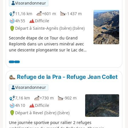
Visorandonneur
11,16 km
+601 m
-1 437 m
4h 55
Difficile
Départ à Sainte-Agnès (Isère) (Isère)
Seconde étape de ce Tour du Grand
Replomb dans un univers minéral avec
une descente plongeante sur le Lac de
Crop.
Refuge de la Pra - Refuge Jean Collet
Visorandonneur
7,16 km
+730 m
-902 m
4h 10
Difficile
Départ à Revel (Isère) (Isère)
Une journée sportive pour rallier 2 refuges