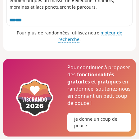
emblématiques du massif de Belledone. Chamois,
moraines et lacs ponctueront le parcours.
Pour plus de randonnées, utilisez notre
moteur de
recherche
.
Pour continuer à proposer
des
fonctionnalités
gratuites et pratiques
en
randonnée, soutenez-nous
en donnant un petit coup
de pouce !
Je donne un coup de
pouce