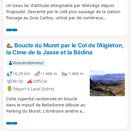
Un beau lac d'altitude atteignable par télésiège depuis
Prapoutel. Descente par le coté plus sauvage de la station.
Passage au Gros Caillou, utilisé par de nombreux
escaladeurs.
Boucle du Muret par le Col de l'Aigleton,
la Cime de la Jasse et la Bédina
Visorandonneur
16,29 km
+1 468 m
-1 468 m
8h 50
Difficile
Départ à Laval (Isère)
Cette superbe randonnée en boucle
dans le massif de Belledonne débute au
Parking du Muret. L'itinéraire amène au
Lac de la Coche puis traverse les pentes
de Roches Jaunes avant de longer le
Ruisseau du Clétat et gravir le Col de