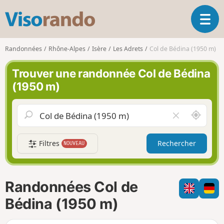
V
O
i
u
s
v
o
Randonnées
Rhône-Alpes
Isère
Les Adrets
Col de Bédina (1950 m)
r
r
i
a
Trouver une randonnée Col de Bédina
r
n
(1950 m)
l
d
a
o
n
A
V
a
u
i
v
t
d
i
Filtres
Rechercher
NOUVEAU
o
e
g
u
r
a
r
l
t
d
e
i
Randonnées Col de
e
c
o
m
h
Bédina (1950 m)
n
o
a
i
m