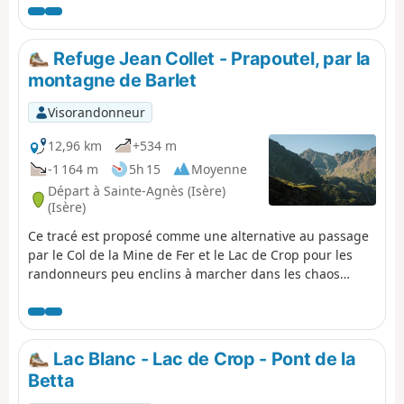
massif, nature, mais très minéral.
Refuge Jean Collet - Prapoutel, par la
montagne de Barlet
Visorandonneur
12,96 km
+534 m
-1 164 m
5h 15
Moyenne
Départ à Sainte-Agnès (Isère)
(Isère)
Ce tracé est proposé comme une alternative au passage
par le Col de la Mine de Fer et le Lac de Crop pour les
randonneurs peu enclins à marcher dans les chaos
rocheux assez fréquents en Belledone.
Lac Blanc - Lac de Crop - Pont de la
Betta