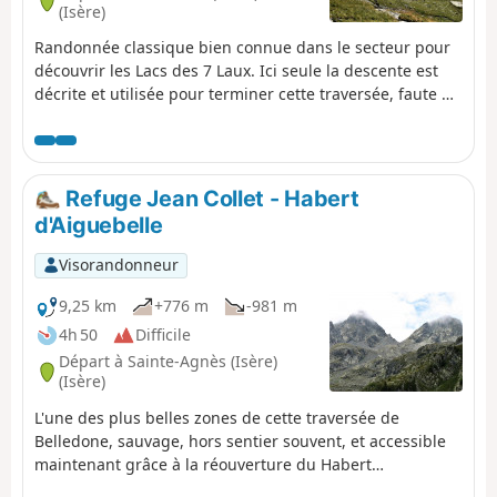
(Isère)
Randonnée classique bien connue dans le secteur pour
découvrir les Lacs des 7 Laux. Ici seule la descente est
décrite et utilisée pour terminer cette traversée, faute de
pouvoir continuer facilement vers le Refuge de l'Oule.
Refuge Jean Collet - Habert
d'Aiguebelle
Visorandonneur
9,25 km
+776 m
-981 m
4h 50
Difficile
Départ à Sainte-Agnès (Isère)
(Isère)
L'une des plus belles zones de cette traversée de
Belledone, sauvage, hors sentier souvent, et accessible
maintenant grâce à la réouverture du Habert
d'Aiguebelle. Avec l'étape suivante, c'est le cœur du