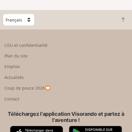
C
R
h
e
o
t
i
o
s
CGU et confidentialité
u
i
r
s
Plan du site
e
s
n
e
Emplois
h
z
Actualités
a
u
u
n
Coup de pouce 2026
t
p
a
Contact
y
s
Téléchargez l'application Visorando et partez à
l'aventure !
A
G