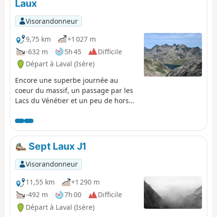
Laux
Visorandonneur
9,75 km
+1 027 m
-632 m
5h 45
Difficile
Départ à Laval (Isère)
Encore une superbe journée au
coeur du massif, un passage par les
Lacs du Vénétier et un peu de hors
sentier, mais la nature est à l'état
brut. Un joyau de Belledonne.
Sept Laux J1
Visorandonneur
11,55 km
+1 290 m
-492 m
7h 00
Difficile
Départ à Laval (Isère)