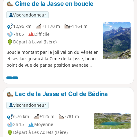
Cime de la Jasse en boucle
p
Visorandonneur
12,96 km
+1 170 m
-1 164 m
7h 05
Difficile
Départ à Laval (Isère)
Boucle montant par le joli vallon du Vénétier
et ses lacs jusqu'à la Cime de la Jasse, beau
point de vue de par sa position avancée
entre Belledonne et Sept-Laux. Retour par la
Crête de Bedina, versant de la station de
Prapoutel.
Lac de la Jasse et Col de Bédina
Visorandonneur
6,76 km
+125 m
-781 m
2h 15
Moyenne
Départ à Les Adrets (Isère)