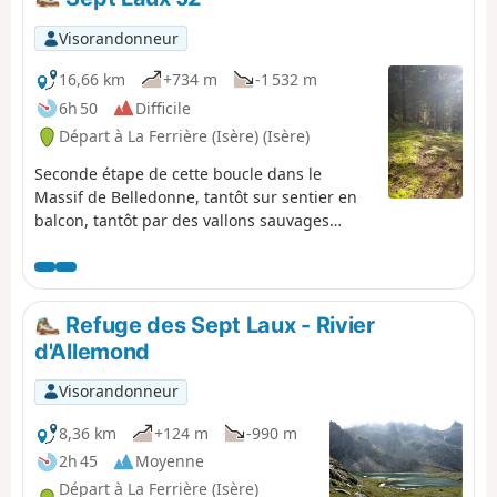
Visorandonneur
16,66 km
+734 m
-1 532 m
6h 50
Difficile
Départ à La Ferrière (Isère) (Isère)
Seconde étape de cette boucle dans le
Massif de Belledonne, tantôt sur sentier en
balcon, tantôt par des vallons sauvages
permet de faire le tour du massif d'Allevard.
⚠️15/06/2026 : un arrêté signale un
éboulement au niveau du cul de la vieille
entre 2 et 3, ne permettant pas de suivre cet
Refuge des Sept Laux - Rivier
itinéraire. Il faut contourner par le GR®738.
d'Allemond
Merci de nous indiquer dans les messages si
vous avez des informations concernant la
Visorandonneur
levée de cet arrêté.
8,36 km
+124 m
-990 m
2h 45
Moyenne
Départ à La Ferrière (Isère)