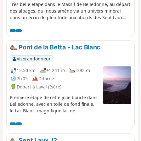
Très belle étape dans le Massif de Belledonne, au départ
des alpages, qui nous amène via un univers minéral
dans un écrin de plénitude aux abords des Sept Laux
(sept lacs).
Pont de la Betta - Lac Blanc
Visorandonneur
12,50 km
+1 241 m
-392 m
7h 05
Difficile
Départ à Laval (Isère)
Première étape de cette jolie boucle dans
Belledonne, avec en toile de fond finale,
le Lac Blanc, magnifique lac de
montagne.
Sept Laux J2