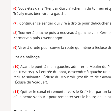
(
6
) Vous êtes dans "Hent ar Gurun" (chemin du tonnerre) q
Trévily mais bien virer à gauche.
(
7
). Continuer ce sentier qui vire à droite pour déboucher 
(
8
) Tourner à gauche puis à nouveau à gauche vers Kermor
Kermorvan puis Gwennangoc.
(
9
) Virer à droite pour suivre la route qui mène à l’écluse 
Pas de balisage
(
10
) Avant le pont, à main gauche, admirer le Moulin du Pr
de Trévarez). À l''entrée du pont, descendre à gauche un es
l’écluse suivante : Écluse du Moustoir. (Possiblité de s'av
l'Écluse du Voaquer).
(
11
) Quitter le canal et remonter vers le Kreïz Ker par un 
où la pente s'adoucit pour remonter vers le bourg de Saint