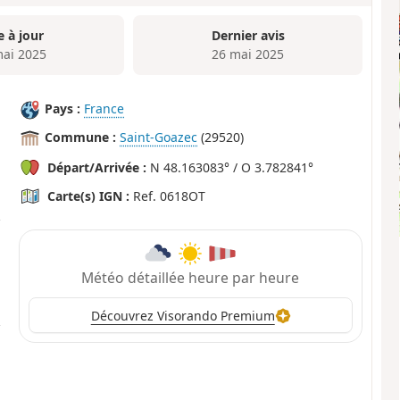
e à jour
Dernier avis
mai 2025
26 mai 2025
Pays :
France
Commune :
Saint-Goazec
(29520)
Départ/Arrivée :
N 48.163083° / O 3.782841°
Carte(s) IGN :
Ref. 0618OT
Météo détaillée heure par heure
Découvrez Visorando Premium