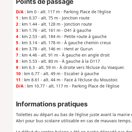
Points de passage
D/A
: km 0 - alt. 117 m - Parking Place de l'église
1
: km 0.37 - alt. 75 m - Jonction route
2
: km 1.44 - alt. 128 m - Jonction route
3
: km 1.76 - alt. 161 m - D41 à gauche
4
: km 2.53 - alt. 184 m - Petite route à gauche
5
: km 3.14 - alt. 178 m - À gauche chemin creux
6
: km 3.78 - alt. 146 m - Hent ar Gurun
7
: km 4.46 - alt. 91 m - À gauche en angle droit
8
: km 5.53 - alt. 80 m - À gauche à la D117
9
: km 6.3 - alt. 59 m - À droite vers l’écluse du Voaquer.
10
: km 6.77 - alt. 49 m - Escalier à gauche
11
: km 8.61 - alt. 44 m - Face à l'écluse du Moustoir.
D/A
: km 10.77 - alt. 117 m - Parking Place de l'église
Informations pratiques
Toilettes au départ au bas de l'église juste avant la mairie 
Abri pour bus scolaire utilisable en cas de mauvais temps.
Le début du contre-halage a été en partie dégradé par des 