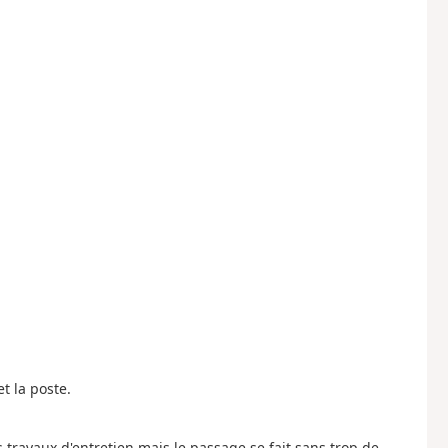
et la poste.
travaux d'entretien mais le passage se fait sans trop de