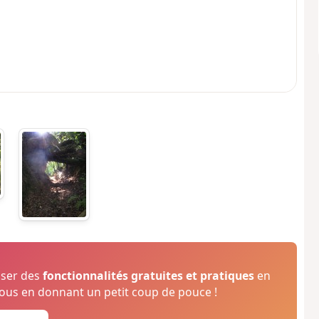
oser des
fonctionnalités gratuites et pratiques
en
us en donnant un petit coup de pouce !