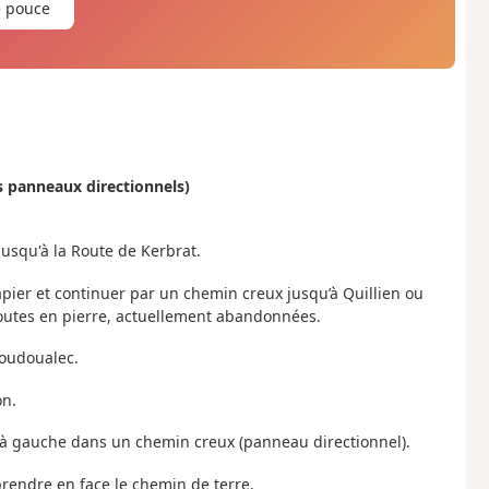
e pouce
s panneaux directionnels)
jusqu'à la Route de Kerbrat.
apier et continuer par un chemin creux jusqu’à Quillien ou
toutes en pierre, actuellement abandonnées.
oudoualec.
on.
er à gauche dans un chemin creux (panneau directionnel).
prendre en face le chemin de terre.