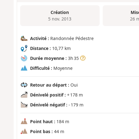
Création
Mis
5 nov. 2013
26 
Activité :
Randonnée Pédestre
Distance :
10,77 km
Durée moyenne :
3h 35
Difficulté :
Moyenne
Retour au départ :
Oui
Dénivelé positif :
+ 178 m
Dénivelé négatif :
- 179 m
Point haut :
184 m
Point bas :
44 m