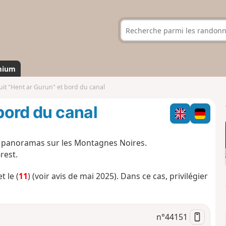
mium
uit "Hent ar Gurun" et bord du canal
 bord du canal
 panoramas sur les Montagnes Noires.
rest.
et le (
11
) (voir avis de mai 2025). Dans ce cas, privilégier
n°
44151