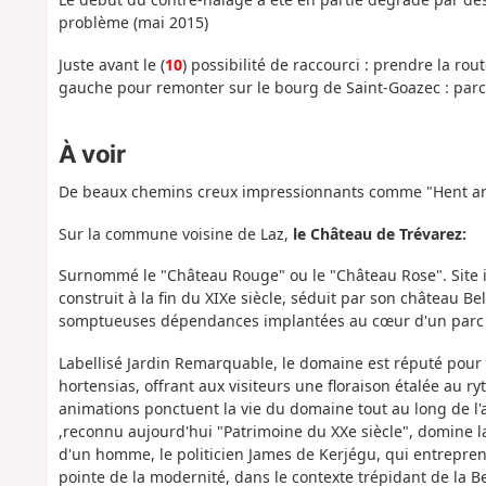
problème (mai 2015)
Juste avant le (
10
) possibilité de raccourci : prendre la ro
gauche pour remonter sur le bourg de Saint-Goazec : parc
À voir
De beaux chemins creux impressionnants comme "Hent ar 
Sur la commune voisine de Laz,
le Château de Trévarez:
Surnommé le "Château Rouge" ou le "Château Rose". Site i
construit à la fin du XIXe siècle, séduit par son château B
somptueuses dépendances implantées au cœur d'un parc for
Labellisé Jardin Remarquable, le domaine est réputé pour 
hortensias, offrant aux visiteurs une floraison étalée au ry
animations ponctuent la vie du domaine tout au long de l
,reconnu aujourd'hui "Patrimoine du XXe siècle", domine la
d'un homme, le politicien James de Kerjégu, qui entrepren
pointe de la modernité, dans le contexte trépidant de la B