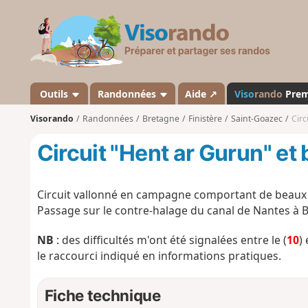
V
i
s
o
r
a
Outils
Randonnées
Aide ↗
Viso
rando
Pre
n
Visorando
Randonnées
Bretagne
Finistère
Saint-Goazec
Circ
d
o
Circuit "Hent ar Gurun" et
Circuit vallonné en campagne comportant de beaux
Passage sur le contre-halage du canal de Nantes à B
NB
: des difficultés m'ont été signalées entre le (
10
) 
le raccourci indiqué en informations pratiques.
Fiche technique