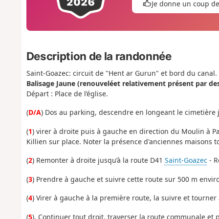
Je donne un coup d
Description de la randonnée
Saint-Goazec: circuit de "Hent ar Gurun" et bord du canal.
Balisage Jaune (renouveléet relativement présent par de
Départ : Place de l’église.
(
D/A
) Dos au parking, descendre en longeant le cimetière 
(
1
) virer à droite puis à gauche en direction du Moulin à P
Killien sur place. Noter la présence d'anciennes maisons 
(
2
) Remonter à droite jusqu’à la route D41
Saint-Goazec
- R
(
3
) Prendre à gauche et suivre cette route sur 500 m envir
(
4
) Virer à gauche à la première route, la suivre et tourn
(
5
). Continuer tout droit, traverser la route communale et 