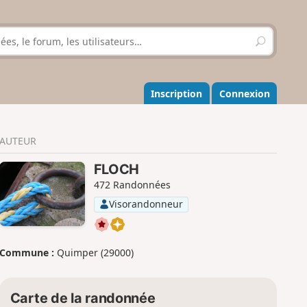
R
e
c
h
e
Inscription
Connexion
r
c
h
AUTEUR
e
r
FLOCH
472 Randonnées
Visorandonneur
Commune :
Quimper (29000)
Carte de la randonnée