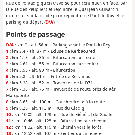
Rue de Pontadig qu'on traverse pour continuer, en face, par
la Rue des Peupliers et rejoindre le Quai Jean Guivarc'h
qu'on suit sur la droite pour rejoindre de Pont du Roy et le
parking du départ (
D/A
).
Points de passage
D/A
: km 0 - alt. 58 m - Parking avant le Pont du Roy
1
: km 3.4 - alt. 37 m - Écluse de Kerbaoured
2
: km 4.18 - alt. 36 m - Bifurcation sur route
3
: km 4.61 - alt. 55 m - Bifurcation sur sentier
4
: km 5.55 - alt. 80 m - Bifurcation
5
: km 5.8 - alt. 61 m - Entrée de Kerviniou
6
: km 6.28 - alt. 52 m - Traversée de la D71
7
: km 7.38 - alt. 75 m - Traversée de route près de Kêr
Marguerite
8
: km 8.65 - alt. 100 m - Gauche/droite à la route
9
: km 9.28 - alt. 113 m - Rue du Gledig
10
: km 10.02 - alt. 128 m - Rue du Général de Gaulle
11
: km 10.46 - alt. 128 m - Bifurcation sur chemin
12
: km 11.32 - alt. 116 m - Chemin vers la forêt
13
: km 12.52 - alt. 107 m - Sentier du cimetière