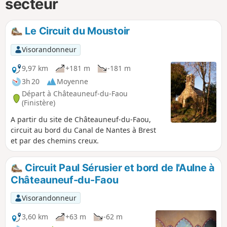
secteur
Le Circuit du Moustoir
Visorandonneur
9,97 km
+181 m
-181 m
3h 20
Moyenne
Départ à Châteauneuf-du-Faou
(Finistère)
A partir du site de Châteauneuf-du-Faou,
circuit au bord du Canal de Nantes à Brest
et par des chemins creux.
Circuit Paul Sérusier et bord de l'Aulne à
Châteauneuf-du-Faou
Visorandonneur
3,60 km
+63 m
-62 m