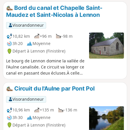
Bord du canal et Chapelle Saint-
Maudez et Saint-Nicolas à Lennon
Visorandonneur
10,82 km
+96 m
-98 m
3h 20
Moyenne
Départ à Lennon (Finistère)
Le bourg de Lennon domine la vallée de
l'Aulne canalisée. Ce circuit va longer ce
canal en passant deux écluses.À celle
de Rosvéguen a été aménagé un petit
Musée de la Batellerie et plus en aval,
Circuit du l'Aulne par Pont Pol
on peut voir "le Victor", l'un des
derniers chalands ayant navigué sur
Visorandonneur
cette partie du canal.Le retour s'effectue
par des sentiers dans la campagne qui
10,96 km
+135 m
-136 m
permettent de découvrir une partie du
3h 30
Moyenne
patrimoine de la commune : Chapelle
Départ à Lennon (Finistère)
Saint-Maudez et Saint-Nicolas ainsi que