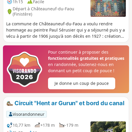
1h 15
Facile
Départ à Châteauneuf-du-Faou
(Finistère)
La commune de Châteauneuf-du-Faou a voulu rendre
hommage au peintre Paul Sérusier qui y a séjourné puis y a
vécu à partir de 1906 jusqu'à son décès en 1927 : création
d'un musée dont l'inauguration a eu lieu en juin 2025 et
mise en place d'un parcours ponctué de huit chevalets
Pour continuer à proposer des
informatifs passant par des lieux, source de son
fonctionnalités gratuites et pratiques
inspiration.Un passage au bord de l'Aulne et dans les bois
en randonnée, soutenez-nous en
complété ce parcours.
donnant un petit coup de pouce !
Je donne un coup de pouce
Circuit "Hent ar Gurun" et bord du canal
Visorandonneur
10,77 km
+178 m
-179 m