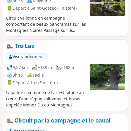
3h 35
Moyenne
Départ à Saint-Goazec (Finistère)
Circuit vallonné en campagne
comportant de beaux panoramas sur les
Montagnes Noires.Passage sur le
contre-halage du canal de Nantes à
Brest. NB : des difficultés m'ont été
Tro Laz
signalées entre le (10) et le (11) (voir avis
de mai 2025). Dans ce cas, privilégier le
Visorandonneur
raccourci indiqué en informations
pratiques.
9,57 km
+188 m
-188 m
3h 15
Facile
Départ à Laz (Finistère)
La petite commune de Laz est située au
cœur d’une région vallonnée et boisée
appelée Menez Du ou Montagnes
Noires. Ce circuit en campagne, marqué
par des crêtes et des éperons rocheux,
Circuit par la campagne et le canal
offre aussi de superbes panoramas sur
le Bassin de Châteaulin où coule l’Aulne