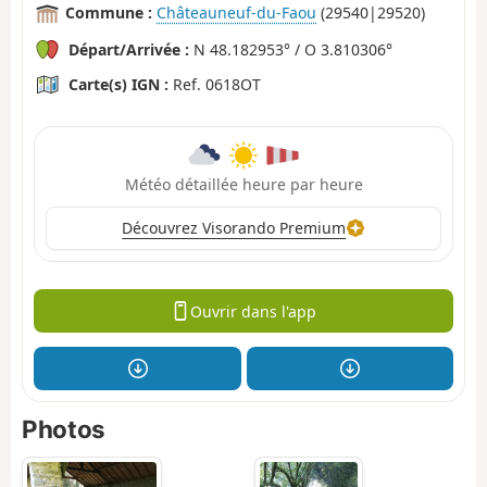
Commune :
Châteauneuf-du-Faou
(29540|29520)
Départ/Arrivée :
N 48.182953° / O 3.810306°
Carte(s) IGN :
Ref. 0618OT
Météo détaillée heure par heure
Découvrez Visorando Premium
Ouvrir dans l'app
Photos