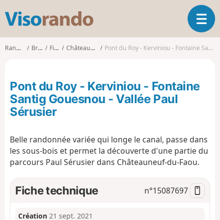
V
O
i
u
s
v
o
Randonnées
Bretagne
Finistère
Châteauneuf-du-Faou
Pont du Roy - Kerviniou - Fontaine Santig Gouesnou - Vallée Paul Sérusier
r
r
i
a
r
n
Pont du Roy - Kerviniou - Fontaine
l
d
a
Santig Gouesnou - Vallée Paul
o
n
Sérusier
a
v
i
Belle randonnée variée qui longe le canal, passe dans
g
les sous-bois et permet la découverte d'une partie du
a
parcours Paul Sérusier dans Châteauneuf-du-Faou.
t
i
o
Fiche technique
n°
15087697
n
Création
21 sept. 2021