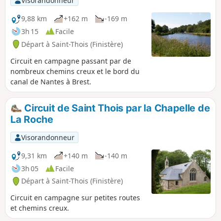
Visorandonneur
canalisée et les Monts d’Arrée.
9,88 km
+162 m
-169 m
3h 15
Facile
Départ à Saint-Thois (Finistère)
Circuit en campagne passant par de
nombreux chemins creux et le bord du
canal de Nantes à Brest.
Circuit de Saint Thois par la Chapelle de
La Roche
Visorandonneur
9,31 km
+140 m
-140 m
3h 05
Facile
Départ à Saint-Thois (Finistère)
Circuit en campagne sur petites routes
et chemins creux.