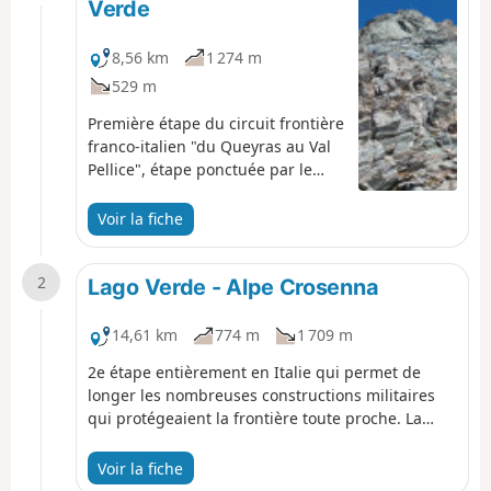
Verde
8,56 km
1 274 m
529 m
Première étape du circuit frontière
franco-italien "du Queyras au Val
Pellice", étape ponctuée par le
passages de 3 cols intéressants :
Malaure, Bouchet et Vampréveyre.
Voir la fiche
2
Lago Verde - Alpe Crosenna
14,61 km
774 m
1 709 m
2e étape entièrement en Italie qui permet de
longer les nombreuses constructions militaires
qui protégeaient la frontière toute proche. La
longue descente précédant le refuge permet de
profiter des alpages italiens beaucoup plus verts
Voir la fiche
que les français. Ceci est dû à l'humidité plus