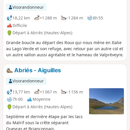
Visorandonneur
18,22 km
+1 288 m
-1 284 m
8h 55
Difficile
Départ à Abriès (Hautes-Alpes)
Grande boucle au départ des Roux qui nous mène en Italie
au Lago Verde et son refuge, avec retour par un autre col et
un autre vallon aussi agréable et le hameau de Valpréveyre.
Abriés - Aiguilles
Visorandonneur
13,77 km
+1 067 m
-1 156 m
7h 00
Moyenne
Départ à Abriès (Hautes-Alpes)
Septième et dernière étape par les lacs
du Malrif sous la crête séparant
Queyras et Briançonnais.