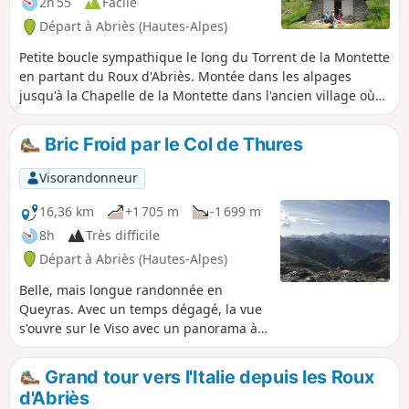
2h 55
Facile
Départ à Abriès (Hautes-Alpes)
Petite boucle sympathique le long du Torrent de la Montette
en partant du Roux d'Abriès. Montée dans les alpages
jusqu'à la Chapelle de la Montette dans l'ancien village où
vécurent plus de 200 âmes, essentiellement des
protestants, puis retraversée du torrent et descente dans la
Bric Froid par le Col de Thures
forêt et ligne de niveau dans les alpages avant de revenir
au Roux.
Visorandonneur
16,36 km
+1 705 m
-1 699 m
8h
Très difficile
Départ à Abriès (Hautes-Alpes)
Belle, mais longue randonnée en
Queyras. Avec un temps dégagé, la vue
s'ouvre sur le Viso avec un panorama à
360° sur les Alpes françaises et
italiennes.
Grand tour vers l'Italie depuis les Roux
d'Abriès