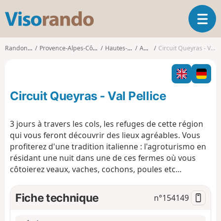
V
O
i
u
s
v
o
Randonnées
Provence-Alpes-Côte d'Azur
Hautes-Alpes
Abriès
Circuit Queyras - Val Pellice
r
r
i
a
r
n
l
d
Circuit Queyras - Val Pellice
a
o
n
a
3 jours à travers les cols, les refuges de cette région
v
qui vous feront découvrir des lieux agréables. Vous
i
profiterez d'une tradition italienne : l'agroturismo en
g
résidant une nuit dans une de ces fermes où vous
a
t
côtoierez veaux, vaches, cochons, poules etc...
i
o
Fiche technique
n°
154149
n