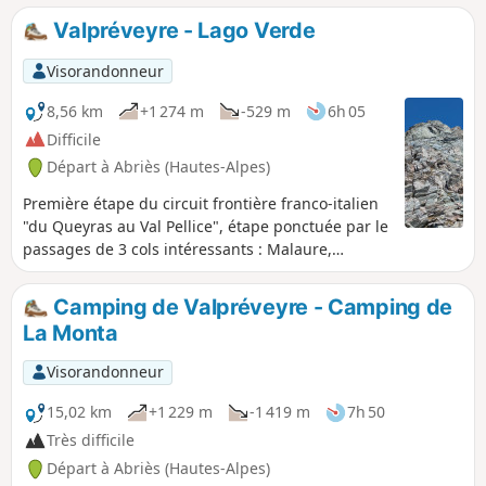
Valpréveyre - Lago Verde
Visorandonneur
8,56 km
+1 274 m
-529 m
6h 05
Difficile
Départ à Abriès (Hautes-Alpes)
Première étape du circuit frontière franco-italien
"du Queyras au Val Pellice", étape ponctuée par le
passages de 3 cols intéressants : Malaure,
Bouchet et Vampréveyre.
Camping de Valpréveyre - Camping de
La Monta
Visorandonneur
15,02 km
+1 229 m
-1 419 m
7h 50
Très difficile
Départ à Abriès (Hautes-Alpes)