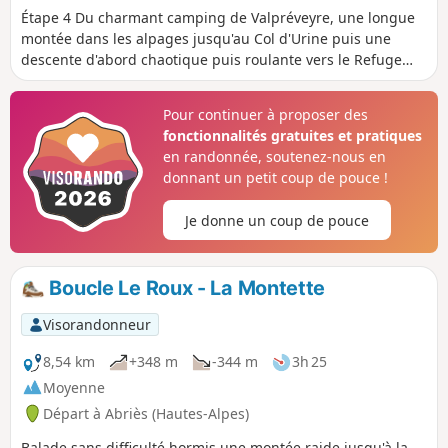
Étape 4 Du charmant camping de Valpréveyre, une longue
montée dans les alpages jusqu'au Col d'Urine puis une
descente d'abord chaotique puis roulante vers le Refuge
Jervis. De là une montée magnifique vers le Col Lacroix,
avant une redescente de plus en plus boisée vers le
Pour continuer à proposer des
camping de la Monta
fonctionnalités gratuites et pratiques
en randonnée, soutenez-nous en
donnant un petit coup de pouce !
Je donne un coup de pouce
Boucle Le Roux - La Montette
Visorandonneur
8,54 km
+348 m
-344 m
3h 25
Moyenne
Départ à Abriès (Hautes-Alpes)
Balade sans difficulté hormis une montée raide jusqu'à la