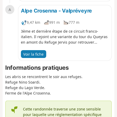
abondante de ce côté-ci de la frontière.
A
Alpe Crosenna - Valpréveyre
9,47 km
991 m
777 m
3ème et dernière étape de ce circuit franco-
italien. Il rejoint une variante du tour du Queyras
en amont du Refuge Jervis pour retrouver
Valpréveyre par le Col d'Urine.
Voir la fiche
Informations pratiques
Les abris se rencontrent le soir aux refuges.
Refuge Nino Soardi.
Refuge du Lago Verde.
Ferme de l'Alpe Crosenna.
Cette randonnée traverse une zone sensible
pour laquelle une réglementation spécifique