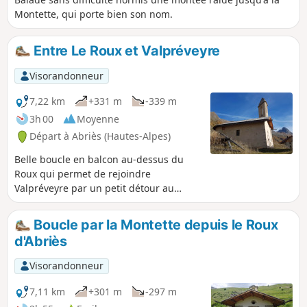
Montette, qui porte bien son nom.
Entre Le Roux et Valpréveyre
Visorandonneur
7,22 km
+331 m
-339 m
3h 00
Moyenne
Départ à Abriès (Hautes-Alpes)
Belle boucle en balcon au-dessus du
Roux qui permet de rejoindre
Valpréveyre par un petit détour au
hameau de Pré Roubaud. La découverte
du patrimoine bâti sera le point d'orgue
Boucle par la Montette depuis le Roux
de cette randonnée
d'Abriès
Visorandonneur
7,11 km
+301 m
-297 m