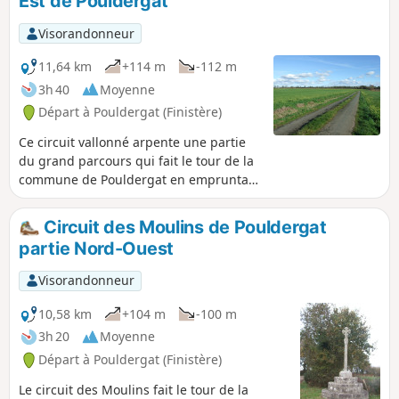
Est de Pouldergat
feuillus (chênes,châtaigniers et hêtres) en
suivant un sentier bien balisé. La balade permet
Visorandonneur
également de découvrir le site bucolique de la
Chapelle Saint-Ronan avec sa fontaine votive.
11,64 km
+114 m
-112 m
3h 40
Moyenne
Départ à Pouldergat (Finistère)
Ce circuit vallonné arpente une partie
du grand parcours qui fait le tour de la
commune de Pouldergat en empruntant
sa partie Sud-Est. Il remonte un bout de
la rivière le Goyen qui n'est encore
Circuit des Moulins de Pouldergat
qu'un modeste ruisseau et revient par
partie Nord-Ouest
la campagne.
Visorandonneur
10,58 km
+104 m
-100 m
3h 20
Moyenne
Départ à Pouldergat (Finistère)
Le circuit des Moulins fait le tour de la