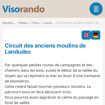
V
O
i
u
s
v
o
Randonnées
Bretagne
Finistère
Landudec
Circuit des anciens moulins de Landudec
r
r
i
a
r
n
l
d
Circuit des anciens moulins de
a
o
n
Landudec
a
v
Par quelques petites routes de campagnes et des
i
chemins dans les bois, suivez le début de la vallée du
g
a
Goyen qui va rejoindre la mer au bout d'une trentaine
t
de kilomètres.
i
Cette rivière faisait tourner plusieurs moulins. Le
o
parcours vous en fera découvrir trois.
n
Vous pourrez aussi apprécier le calme du passage en
fond de vallée.