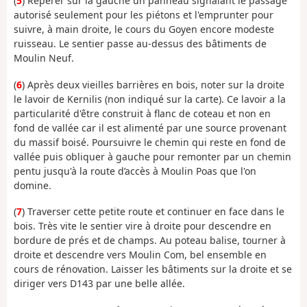
(
5
) Repérer sur la gauche un panneau signalant le passage
autorisé seulement pour les piétons et l'emprunter pour
suivre, à main droite, le cours du Goyen encore modeste
ruisseau. Le sentier passe au-dessus des bâtiments de
Moulin Neuf.
(
6
) Après deux vieilles barrières en bois, noter sur la droite
le lavoir de Kernilis (non indiqué sur la carte). Ce lavoir a la
particularité d'être construit à flanc de coteau et non en
fond de vallée car il est alimenté par une source provenant
du massif boisé. Poursuivre le chemin qui reste en fond de
vallée puis obliquer à gauche pour remonter par un chemin
pentu jusqu'à la route d’accès à Moulin Poas que l'on
domine.
(
7
) Traverser cette petite route et continuer en face dans le
bois. Très vite le sentier vire à droite pour descendre en
bordure de prés et de champs. Au poteau balise, tourner à
droite et descendre vers Moulin Com, bel ensemble en
cours de rénovation. Laisser les bâtiments sur la droite et se
diriger vers D143 par une belle allée.