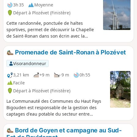
3h 35
Moyenne
Départ à Plozévet (Finistère)
Cette randonnée, ponctuée de haltes
sportives, permet de découvrir la Chapelle
de Saint-Ronan dans son écrin avec la
fontaine et le sarcophage en granit, et de
flâner autour des éoliennes et dans les sous-
Promenade de Saint-Ronan à Plozévet
bois.
Visorandonneur
3,21 km
+9 m
-9 m
0h 55
Facile
Départ à Plozévet (Finistère)
La Communauté des Communes du Haut Pays
Bigouden est responsable de la gestion des
captages d'eau potable du secteur entre
Plozévet et Landudec. Pour cela, elle gère un
périmètre de protection grâce à des espaces
Bord de Goyen et campagne au Sud-
boisés. Cette promenade parcourt cette zone de