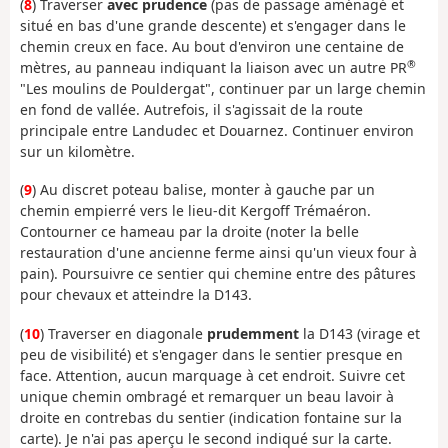
(
8
) Traverser
avec prudence
(pas de passage aménagé et
situé en bas d'une grande descente) et s'engager dans le
chemin creux en face. Au bout d'environ une centaine de
®
mètres, au panneau indiquant la liaison avec un autre PR
"Les moulins de Pouldergat", continuer par un large chemin
en fond de vallée. Autrefois, il s'agissait de la route
principale entre Landudec et Douarnez. Continuer environ
sur un kilomètre.
(
9
) Au discret poteau balise, monter à gauche par un
chemin empierré vers le lieu-dit Kergoff Trémaéron.
Contourner ce hameau par la droite (noter la belle
restauration d'une ancienne ferme ainsi qu'un vieux four à
pain). Poursuivre ce sentier qui chemine entre des pâtures
pour chevaux et atteindre la D143.
(
10
) Traverser en diagonale
prudemment
la D143 (virage et
peu de visibilité) et s'engager dans le sentier presque en
face. Attention, aucun marquage à cet endroit. Suivre cet
unique chemin ombragé et remarquer un beau lavoir à
droite en contrebas du sentier (indication fontaine sur la
carte). Je n'ai pas aperçu le second indiqué sur la carte.