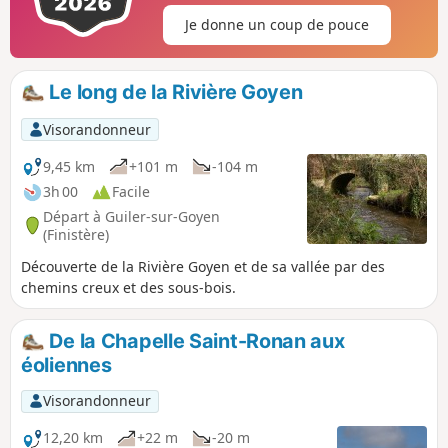
Je donne un coup de pouce
Le long de la Rivière Goyen
Visorandonneur
9,45 km
+101 m
-104 m
3h 00
Facile
Départ à Guiler-sur-Goyen
(Finistère)
Découverte de la Rivière Goyen et de sa vallée par des
chemins creux et des sous-bois.
De la Chapelle Saint-Ronan aux
éoliennes
Visorandonneur
12,20 km
+22 m
-20 m