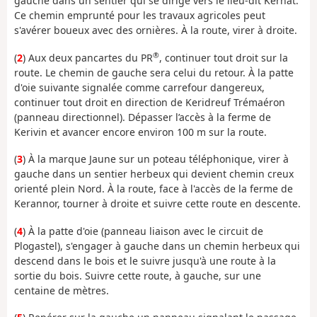
gauche dans un sentier qui se dirige vers le lieu-dit Kerhat.
Ce chemin emprunté pour les travaux agricoles peut
s'avérer boueux avec des ornières. À la route, virer à droite.
®
(
2
) Aux deux pancartes du PR
, continuer tout droit sur la
route. Le chemin de gauche sera celui du retour. À la patte
d'oie suivante signalée comme carrefour dangereux,
continuer tout droit en direction de Keridreuf Trémaéron
(panneau directionnel). Dépasser l’accès à la ferme de
Kerivin et avancer encore environ 100 m sur la route.
(
3
) À la marque Jaune sur un poteau téléphonique, virer à
gauche dans un sentier herbeux qui devient chemin creux
orienté plein Nord. À la route, face à l'accès de la ferme de
Kerannor, tourner à droite et suivre cette route en descente.
(
4
) À la patte d'oie (panneau liaison avec le circuit de
Plogastel), s'engager à gauche dans un chemin herbeux qui
descend dans le bois et le suivre jusqu'à une route à la
sortie du bois. Suivre cette route, à gauche, sur une
centaine de mètres.