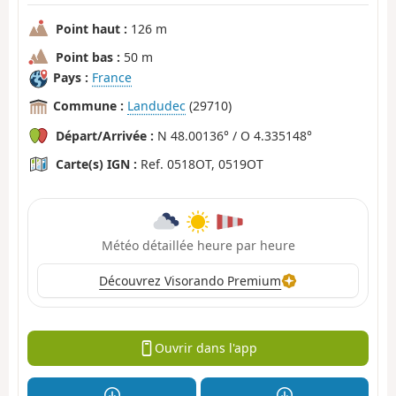
Point haut :
126 m
Point bas :
50 m
Pays :
France
Commune :
Landudec
(29710)
Départ/Arrivée :
N 48.00136° / O 4.335148°
Carte(s) IGN :
Ref. 0518OT, 0519OT
Météo détaillée heure par heure
Découvrez Visorando Premium
Ouvrir dans l'app