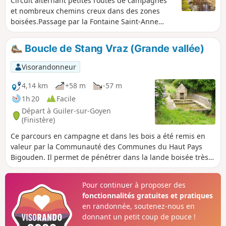
Circuit alternant petites routes de campagnes
et nombreux chemins creux dans des zones
boisées.Passage par la Fontaine Saint-Anne
(1743) et un partie du sentier botanique près de
la zone de protection du captage d'eau.La suite
Boucle de Stang Vraz (Grande vallée)
du parcours suit différents vallons où étaient
installés des moulins.
Visorandonneur
4,14 km
+58 m
-57 m
1h 20
Facile
Départ à Guiler-sur-Goyen
(Finistère)
Ce parcours en campagne et dans les bois a été remis en
valeur par la Communauté des Communes du Haut Pays
Bigouden. Il permet de pénétrer dans la lande boisée très
sauvage du versant en rive gauche de la vallée du Goyen :
calme et silence assurés sur un circuit peu fréquenté.
Pour continuer à proposer des
fonctionnalités gratuites et pratiques
en randonnée, soutenez-nous en
donnant un petit coup de pouce !