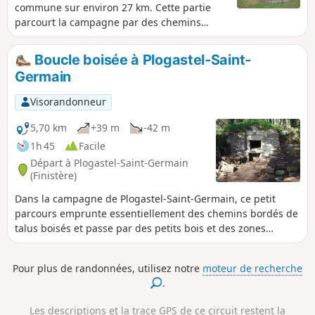
commune sur environ 27 km. Cette partie
parcourt la campagne par des chemins
creux et des vallées ombragées et des
petites routes dans la deuxième partie.
Boucle boisée à Plogastel-Saint-
Autrefois plusieurs moulins existaient sur
Germain
les nombreux ruisseaux.
Visorandonneur
5,70 km
+39 m
-42 m
1h 45
Facile
Départ à Plogastel-Saint-Germain
(Finistère)
Dans la campagne de Plogastel-Saint-Germain, ce petit
parcours emprunte essentiellement des chemins bordés de
talus boisés et passe par des petits bois et des zones
humides qu'un long platelage permet de franchir. En cours
de balade, découverte d'un vieux four à pain sauvé in
Pour plus de randonnées, utilisez notre
moteur de recherche
extrémis, de la maison d'une ancienne ferme et d'un lavoir
.
bien entretenu.
Les descriptions et la trace GPS de ce circuit restent la