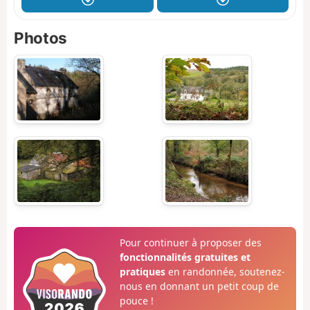
Photos
Pour continuer à proposer des
fonctionnalités gratuites et
pratiques
en randonnée, soutenez-
nous en donnant un petit coup de
pouce !