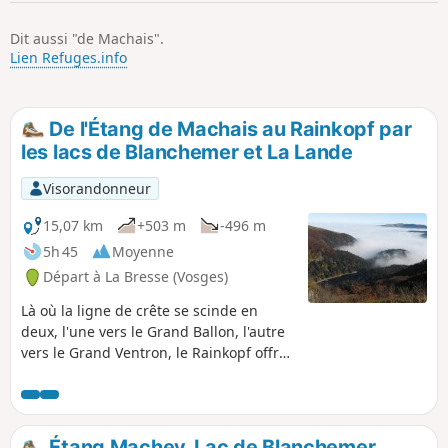
p
Dit aussi "de Machais".
Lien Refuges.info
De l'Étang de Machais au Rainkopf par
les lacs de Blanchemer et La Lande
Visorandonneur
15,07 km
+503 m
-496 m
5h 45
Moyenne
Départ à La Bresse (Vosges)
Là où la ligne de crête se scinde en
deux, l'une vers le Grand Ballon, l'autre
vers le Grand Ventron, le Rainkopf offre
un panorama exceptionnel sur 360°. Le
long du parcours les points d'intérêts
sont nombreux, le Lac de Blanchemer et
sa tourbière flottante, le Lac de La Lande
Étang Machey, Lac de Blanchemer,