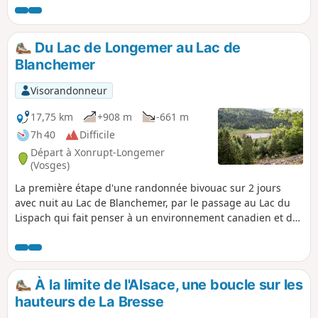
Blanchemer, avec des tourbières
flottantes au sein d'un ancien cirque
glaciaire. Le retour se fait par le Chemin
Du Lac de Longemer au Lac de
du Grand Bougre, le Valsche et la Ronde
Blanchemer
Tête, où l'on profitera d'une belle vue
plongeante sur la Tourbière de Machais
Visorandonneur
(à défaut de pouvoir s'en approcher)
puis sur le Lac de Kruth-Wildenstein. La
17,75 km
+908 m
-661 m
randonnée se déroule principalement
7h 40
Difficile
en forêt, et est idéale par forte chaleur.
Départ à Xonrupt-Longemer
(Vosges)
La première étape d'une randonnée bivouac sur 2 jours
avec nuit au Lac de Blanchemer, par le passage au Lac du
Lispach qui fait penser à un environnement canadien et de
la tourbière du Machais. Difficulté et joli point de vue
pourraient résumer cette première étape.
À la limite de l'Alsace, une boucle sur les
hauteurs de La Bresse