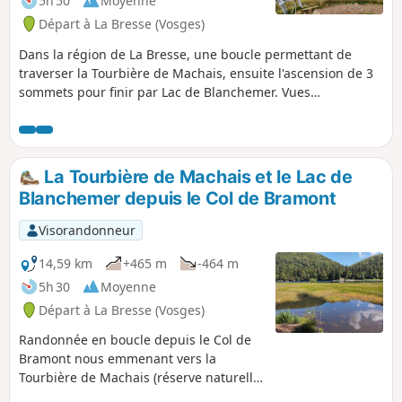
5h 50
Moyenne
Départ à La Bresse (Vosges)
Dans la région de La Bresse, une boucle permettant de
traverser la Tourbière de Machais, ensuite l'ascension de 3
sommets pour finir par Lac de Blanchemer. Vues
époustouflantes sur les Vosges et l'Alsace.
La Tourbière de Machais et le Lac de
Blanchemer depuis le Col de Bramont
Visorandonneur
14,59 km
+465 m
-464 m
5h 30
Moyenne
Départ à La Bresse (Vosges)
Randonnée en boucle depuis le Col de
Bramont nous emmenant vers la
Tourbière de Machais (réserve naturelle
avec protection de biotope) et le Lac de