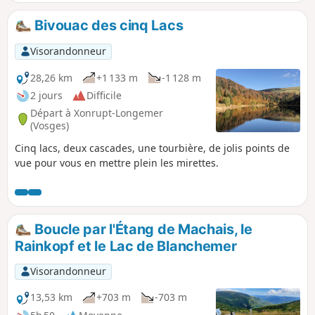
exceptionnel depuis le sommet en vaut
la peine.
Bivouac des cinq Lacs
Visorandonneur
28,26 km
+1 133 m
-1 128 m
2 jours
Difficile
Départ à Xonrupt-Longemer
(Vosges)
Cinq lacs, deux cascades, une tourbière, de jolis points de
vue pour vous en mettre plein les mirettes.
Boucle par l'Étang de Machais, le
Rainkopf et le Lac de Blanchemer
Visorandonneur
13,53 km
+703 m
-703 m