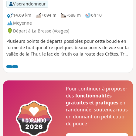
Visorandonneur
14,69 km
+694 m
-688 m
6h 10
Moyenne
Départ à La Bresse (Vosges)
Plusieurs points de départs possibles pour cette boucle en
forme de huit qui offre quelques beaux points de vue sur la
vallée de la Thur, le lac de Kruth ou la route des Crêtes. Très
peu de route goudronnée et de beaux petits sentiers
granitiques sur ce parcours à la fois agréable, ombragé et
sportif, dans les forêts vosgiennes aux essences variées ou
sur les chaumes d'altitude.
Pour continuer à proposer
des
fonctionnalités
gratuites et pratiques
en
randonnée, soutenez-nous
en donnant un petit coup
de pouce !