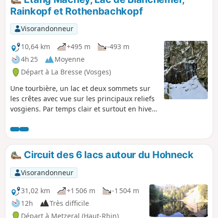
et son barrage, la Chaume du Firsmiss,
Rainkopf et Rothenbachkopf
la très belle tourbière de Machais, les
cirques glaciaires et leurs pierriers, les
Visorandonneur
vues sur les sommets vosgiens et
alsaciens ainsi que sur les vallées de la
10,64 km
+495 m
-493 m
Fecht et de la Thur.
4h 25
Moyenne
Départ à La Bresse (Vosges)
Une tourbière, un lac et deux sommets sur
les crêtes avec vue sur les principaux reliefs
vosgiens. Par temps clair et surtout en hiver,
on aperçoit la Forêt Noire et les Alpes.
Circuit des 6 lacs autour du Hohneck
Visorandonneur
31,02 km
+1 506 m
-1 504 m
12h
Très difficile
Départ à Metzeral (Haut-Rhin)