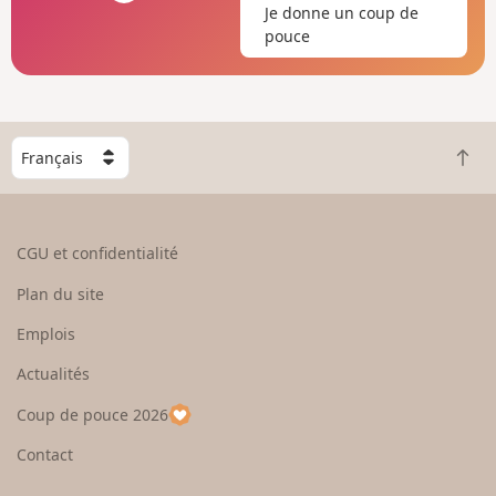
Je donne un coup de
pouce
C
R
h
e
o
t
i
o
s
CGU et confidentialité
u
i
r
s
Plan du site
e
s
n
e
Emplois
h
z
Actualités
a
u
u
n
Coup de pouce 2026
t
p
a
Contact
y
s