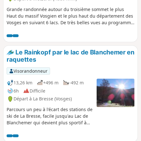
Grande randonnée autour du troisième sommet le plus
Haut du massif Vosgien et le plus haut du département des
Vosges en suivant 6 lacs. De très belles vues au programme
et tout style de terrain. (chemin, route, sentier, forêt,
clairière, alpage...). Randonnée très difficile réservée à un
public averti (longueur, durée et grand dénivelé). À ne pas
faire en hiver, privilégier fin de printemps, été et début
Le Rainkopf par le lac de Blanchemer en
d'automne.
raquettes
Visorandonneur
13,26 km
+496 m
-492 m
6h
Difficile
Départ à La Bresse (Vosges)
Parcours un peu à l'écart des stations de
ski de La Bresse, facile jusqu'au Lac de
Blanchemer qui devient plus sportif à
l'approche du Rainkopf. Mais le
spectacle offert par le panorama