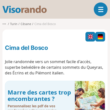
V
O
i
u
s
v
o
•••
Turin
Césane
Cima del Bosco
r
r
i
a
r
n
l
d
Cima del Bosco
a
o
n
a
Jolie randonnée vers un sommet facile d'accès,
v
superbe belvédère de certains sommets du Queyras,
i
des Écrins et du Piémont italien.
g
a
t
i
Marre des cartes trop
o
encombrantes ?
n
Personnalisez les pdf de vos