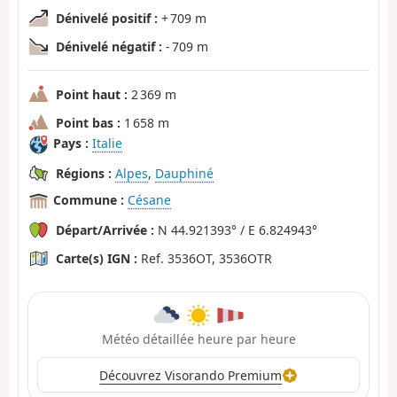
Dénivelé positif :
+ 709 m
Dénivelé négatif :
- 709 m
Point haut :
2 369 m
Point bas :
1 658 m
Pays :
Italie
Régions :
Alpes
,
Dauphiné
Commune :
Césane
Départ/Arrivée :
N 44.921393° / E 6.824943°
Carte(s) IGN :
Ref. 3536OT, 3536OTR
Météo détaillée heure par heure
Découvrez Visorando Premium