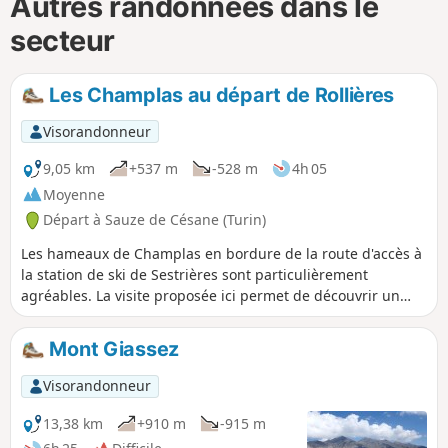
Autres randonnées dans le
secteur
Les Champlas au départ de Rollières
Visorandonneur
9,05 km
+537 m
-528 m
4h 05
Moyenne
Départ à Sauze de Césane (Turin)
Les hameaux de Champlas en bordure de la route d'accès à
la station de ski de Sestrières sont particulièrement
agréables. La visite proposée ici permet de découvrir un
remarquable habitat. De plus, de par leurs positionnements
plein Sud, ils bénéficient d'un superbe ensoleillement qui
Mont Giassez
contribue à leur beauté.
Visorandonneur
13,38 km
+910 m
-915 m