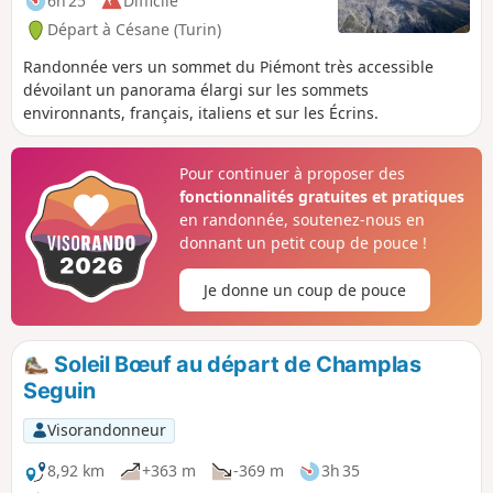
6h 25
Difficile
Départ à Césane (Turin)
Randonnée vers un sommet du Piémont très accessible
dévoilant un panorama élargi sur les sommets
environnants, français, italiens et sur les Écrins.
Pour continuer à proposer des
fonctionnalités gratuites et pratiques
en randonnée, soutenez-nous en
donnant un petit coup de pouce !
Je donne un coup de pouce
Soleil Bœuf au départ de Champlas
Seguin
Visorandonneur
8,92 km
+363 m
-369 m
3h 35