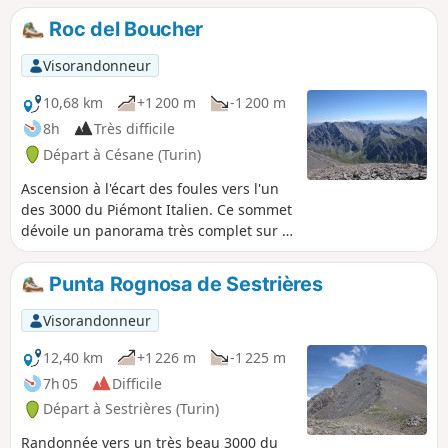
Roc del Boucher
Visorandonneur
10,68 km
+1 200 m
-1 200 m
8h
Très difficile
Départ à Césane (Turin)
Ascension à l'écart des foules vers l'un
des 3000 du Piémont Italien. Ce sommet
dévoile un panorama très complet sur le
massif alpin du Mont Blanc au Mont
Viso et par temps clair jusqu'au Valais
Punta Rognosa de Sestrières
Suisse. Parcours hors sentier où je
conseille l'utilisation de l'application
Visorandonneur
Visorando.
12,40 km
+1 226 m
-1 225 m
7h 05
Difficile
Départ à Sestrières (Turin)
Randonnée vers un très beau 3000 du