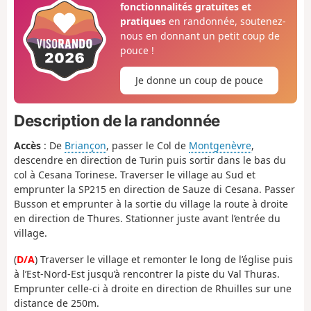
fonctionnalités gratuites et
pratiques
en randonnée, soutenez-
nous en donnant un petit coup de
pouce !
Je donne un coup de pouce
Description de la randonnée
Accès
: De
Briançon
, passer le Col de
Montgenèvre
,
descendre en direction de Turin puis sortir dans le bas du
col à Cesana Torinese. Traverser le village au Sud et
emprunter la SP215 en direction de Sauze di Cesana. Passer
Busson et emprunter à la sortie du village la route à droite
en direction de Thures. Stationner juste avant l’entrée du
village.
(
D/A
) Traverser le village et remonter le long de l’église puis
à l’Est-Nord-Est jusqu’à rencontrer la piste du Val Thuras.
Emprunter celle-ci à droite en direction de Rhuilles sur une
distance de 250m.