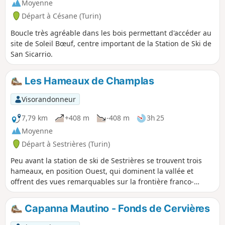
Moyenne
Départ à Césane (Turin)
Boucle très agréable dans les bois permettant d'accéder au
site de Soleil Bœuf, centre important de la Station de Ski de
San Sicarrio.
Les Hameaux de Champlas
Visorandonneur
7,79 km
+408 m
-408 m
3h 25
Moyenne
Départ à Sestrières (Turin)
Peu avant la station de ski de Sestrières se trouvent trois
hameaux, en position Ouest, qui dominent la vallée et
offrent des vues remarquables sur la frontière franco-
italienne. Cette boucle, très facile, relie les hameaux de
Champlas du Col, Champlas Janvier et Champlas Seguin.
Capanna Mautino - Fonds de Cervières