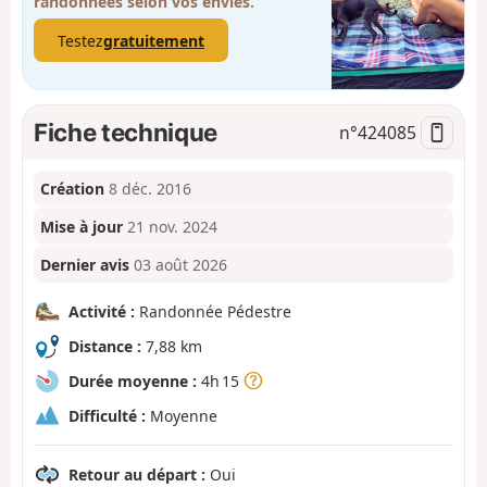
randonnées selon vos envies.
Testez
gratuitement
Fiche technique
n°
424085
Création
8 déc. 2016
Mise à jour
21 nov. 2024
Dernier avis
03 août 2026
Activité :
Randonnée Pédestre
Distance :
7,88 km
Durée moyenne :
4h 15
Difficulté :
Moyenne
Retour au départ :
Oui