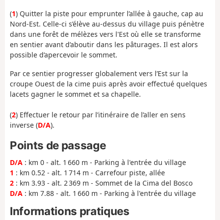
(
1
) Quitter la piste pour emprunter l’allée à gauche, cap au
Nord-Est. Celle-ci s’élève au-dessus du village puis pénètre
dans une forêt de mélèzes vers l'Est où elle se transforme
en sentier avant d’aboutir dans les pâturages. Il est alors
possible d’apercevoir le sommet.
Par ce sentier progresser globalement vers l’Est sur la
croupe Ouest de la cime puis après avoir effectué quelques
lacets gagner le sommet et sa chapelle.
(
2
) Effectuer le retour par l’itinéraire de l’aller en sens
inverse (
D/A
).
Points de passage
D/A
: km 0 - alt. 1 660 m - Parking à l'entrée du village
1
: km 0.52 - alt. 1 714 m - Carrefour piste, allée
2
: km 3.93 - alt. 2 369 m - Sommet de la Cima del Bosco
D/A
: km 7.88 - alt. 1 660 m - Parking à l'entrée du village
Informations pratiques