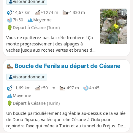
Visorandonneur
14,67 km
+1 274 m
-1 330 m
7h 50
Moyenne
Départ à Césane (Turin)
Vous ne quitterez pas la crête frontière ! Ça
monte progressivement des alpages à
vaches jusqu'aux roches vertes et brunes du
mal nommées Pic de Terre Noire. Trace gpx
recommandée sur ce cheminement hors
Boucle de Fenils au départ de Césane
balisage.
Visorandonneur
11,69 km
+501 m
-497 m
4h 45
Moyenne
Départ à Césane (Turin)
Un boucle particulièrement agréable au-dessus de la vallée
de Doria Riparia, vallée qui relie Césane à Oulx pour
rejoindre l'axe qui mène à Turin et au tunnel du Fréjus. De
Fenils, belle vue sur les pistes de Sestrières.