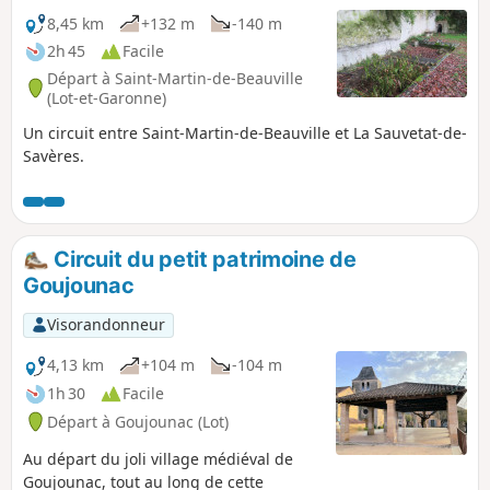
d'une combe sauvage. Au passage d'un
8,45 km
+132 m
-140 m
versant sur l'autre, on pourra voir un
2h 45
Facile
remarquable pigeonnier en face de la belle
Départ à Saint-Martin-de-Beauville
demeure du Chartron (ancien prieuré).
(Lot-et-Garonne)
Un circuit entre Saint-Martin-de-Beauville et La Sauvetat-de-
Savères.
Circuit du petit patrimoine de
Goujounac
Visorandonneur
4,13 km
+104 m
-104 m
1h 30
Facile
Départ à Goujounac (Lot)
Au départ du joli village médiéval de
Goujounac, tout au long de cette