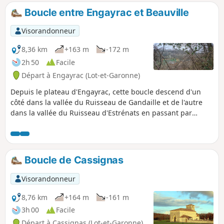
Boucle entre Engayrac et Beauville
Visorandonneur
8,36 km
+163 m
-172 m
2h 50
Facile
Départ à Engayrac (Lot-et-Garonne)
Depuis le plateau d'Engayrac, cette boucle descend d'un
côté dans la vallée du Ruisseau de Gandaille et de l'autre
dans la vallée du Ruisseau d'Estrénats en passant par
Beauville.
Boucle de Cassignas
Visorandonneur
8,76 km
+164 m
-161 m
3h 00
Facile
Départ à Cassignas (Lot-et-Garonne)