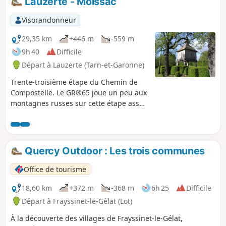
Lauzerte - Moissac
Visorandonneur
29,35 km
+446 m
-559 m
9h 40
Difficile
Départ à Lauzerte (Tarn-et-Garonne)
Trente-troisième étape du Chemin de
Compostelle. Le GR®65 joue un peu aux
montagnes russes sur cette étape assez
longue . Après la première montée,
n’oubliez pas de vous retourner pour
admirer au loin le village de Lauzerte.
Pigonniers et chapelles, tout comme
Quercy Outdoor : Les trois communes
vignes et vergers se succèdent. Vous
quittez tout doucement le Quercy Blanc,
Office de tourisme
pour rejoindre les rives du Tarn et la
ville de Moissac qui mérite que l'on s'y
18,60 km
+372 m
-368 m
6h 25
Difficile
attarde.
Départ à Frayssinet-le-Gélat (Lot)
À la découverte des villages de Frayssinet-le-Gélat,