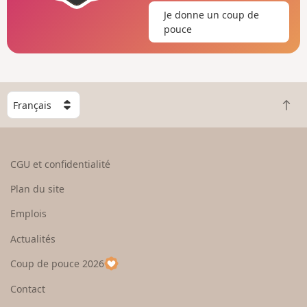
Je donne un coup de
pouce
C
R
h
e
o
t
i
o
s
CGU et confidentialité
u
i
r
s
Plan du site
e
s
n
e
Emplois
h
z
Actualités
a
u
u
n
Coup de pouce 2026
t
p
a
Contact
y