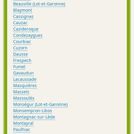
Beauville (Lot-et-Garonne)
Blaymont
Cassignas
Cauzac
Cazideroque
Condezaygues
Courbiac
Cuzorn
Dausse
Frespech
Fumel
Gavaudun
Lacaussade
Masquières
Massels
Massoulès
Monségur (Lot-et-Garonne)
Monsempron-Libos
Montagnac-sur-Lède
Montayral
Paulhiac