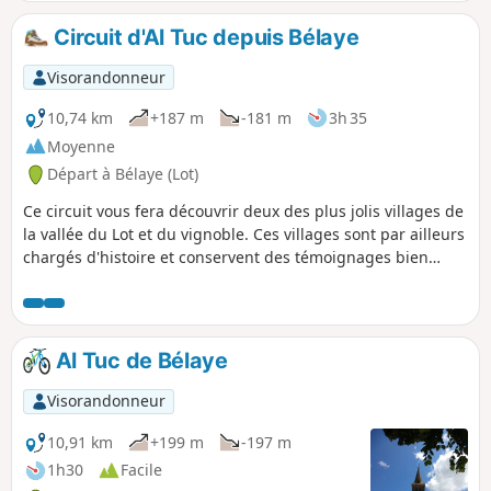
Circuit d'Al Tuc depuis Bélaye
Visorandonneur
10,74 km
+187 m
-181 m
3h 35
Moyenne
Départ à Bélaye (Lot)
Ce circuit vous fera découvrir deux des plus jolis villages de
la vallée du Lot et du vignoble. Ces villages sont par ailleurs
chargés d'histoire et conservent des témoignages bien
visibles de ce passé.
Al Tuc de Bélaye
Visorandonneur
10,91 km
+199 m
-197 m
1h30
Facile