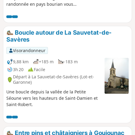
randonnée en pays bourian vous
découvrirez le petit patrimoine local :
gariottes/cazelles, sources, puits, lavoir,
fontaine. Un territoire vallonné et boisé
de pins, de châtaigniers, de chênes.
Boucle autour de La Sauvetat-de-
Vous découvrirez les deux hameaux de
Savères
Touron et Fargou), témoins d'une riche
histoire paysanne. La ferme en activité
Visorandonneur
du Touron propose à la vente des
produits locaux autour du canard. Pour
9,88 km
+185 m
-183 m
clôturer votre randonnée, vous pourrez
3h 20
Facile
vous désaltérer au bar de l'hostellerie
Départ à La Sauvetat-de-Savères (Lot-et-
sur la place du village.
Garonne)
Une boucle depuis la vallée de la Petite
Séoune vers les hauteurs de Saint-Damien et
Saint-Robert.
Entre pins et châtaigniers à Goujounac