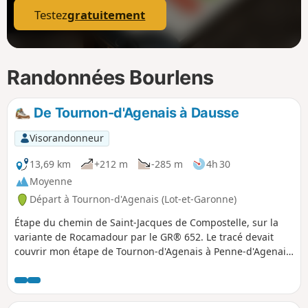
Testez
gratuitement
Randonnées Bourlens
De Tournon-d'Agenais à Dausse
Visorandonneur
13,69 km
+212 m
-285 m
4h 30
Moyenne
Départ à Tournon-d'Agenais (Lot-et-Garonne)
Étape du chemin de Saint-Jacques de Compostelle, sur la
variante de Rocamadour par le GR® 652. Le tracé devait
couvrir mon étape de Tournon-d'Agenais à Penne-d'Agenais,
mais, suite à un problème technique, le tracé est
interrompu à Dausse.