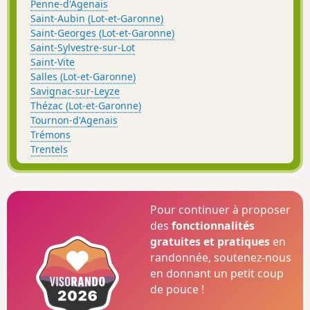
Penne-d'Agenais
Saint-Aubin (Lot-et-Garonne)
Saint-Georges (Lot-et-Garonne)
Saint-Sylvestre-sur-Lot
Saint-Vite
Salles (Lot-et-Garonne)
Savignac-sur-Leyze
Thézac (Lot-et-Garonne)
Tournon-d'Agenais
Trémons
Trentels
Pour continuer à proposer
des
fonctionnalités
gratuites et pratiques
en
randonnée, soutenez-nous
en donnant un petit coup
de pouce !