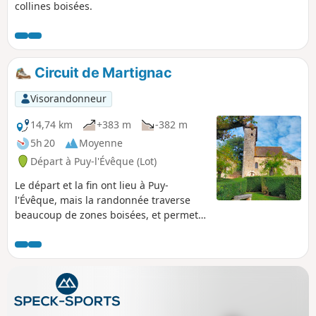
collines boisées.
Circuit de Martignac
Visorandonneur
14,74 km
+383 m
-382 m
5h 20
Moyenne
Départ à Puy-l'Évêque (Lot)
Le départ et la fin ont lieu à Puy-
l'Évêque, mais la randonnée traverse
beaucoup de zones boisées, et permet,
également, de découvrir quelques sites
naturels et bâtis anciens. La visite de la
petite église de Martignac, avec ses
fresques magnifiques, est un moment
fort de la randonnée. La randonnée se
termine par la visite, en descente, de la