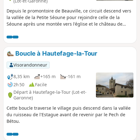
(Lot-et-Garonne)
Depuis le promontoire de Beauville, ce circuit descend vers
la vallée de la Petite Séoune pour rejoindre celle de la
Séoune après une montée vers l'église et le château de
Marcoux.
Boucle à Hautefage-la-Tour
Visorandonneur
8,35 km
+165 m
-161 m
2h 50
Facile
Départ à Hautefage-la-Tour (Lot-et-
Garonne)
Cette boucle traverse le village puis descend dans la vallée
du ruisseau de l'Estague avant de revenir par le Pech de
Bétou.