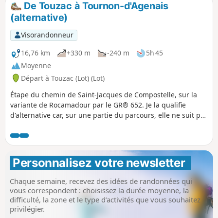
De Touzac à Tournon-d'Agenais
(alternative)
Visorandonneur
16,76 km
+330 m
-240 m
5h 45
Moyenne
Départ à Touzac (Lot) (Lot)
Étape du chemin de Saint-Jacques de Compostelle, sur la
variante de Rocamadour par le GR® 652. Je la qualifie
d'alternative car, sur une partie du parcours, elle ne suit pas
le tracé du GR® 652, pour éviter un peu des chemins
difficilement praticables de ce mois de mai 2024.
Personnalisez votre newsletter 
Chaque semaine, recevez des idées de randonnées qui
vous correspondent : choisissez la durée moyenne, la
difficulté, la zone et le type d’activités que vous souhaitez
privilégier.