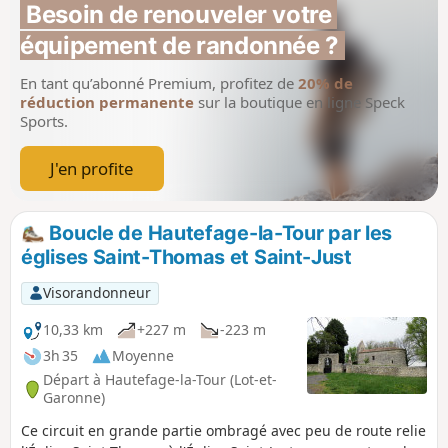
vieille ville de Puy-l'Évêque, avec vue sur
Besoin de renouveler votre 
le Lot. Idéal pour une pause reposante
équipement de randonnée ?
et gourmande.
En tant qu’abonné Premium, profitez de
20% de
réduction permanente
sur la boutique en ligne Speck
Sports.
J'en profite
Boucle de Hautefage-la-Tour par les
églises Saint-Thomas et Saint-Just
Visorandonneur
10,33 km
+227 m
-223 m
3h 35
Moyenne
Départ à Hautefage-la-Tour (Lot-et-
Garonne)
Ce circuit en grande partie ombragé avec peu de route relie