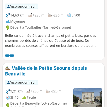
attachée.Hors-circuit, vous pourrez visiter le
village de Saint-Avit qui abrite le Musée Bernard
Visorandonneur
Palissy (potier, émailleur, peintre, artisan verrier,
écrivain et savant).
14,63 km
+285 m
-286 m
5h 00
Moyenne
Départ à Touffailles (Tarn-et-Garonne)
Belle randonnée à travers champs et petits bois, par des
chemins bordés de chênes du Causse et de buis. De
nombreuses sources affleurent en bordure du plateau,
créant fontaines et lavoirs. Les affleurements calcaires et la
couleur des pierres des maisons caractérisent le Quercy
Blanc et le Pays de Serres.
Vallée de la Petite Séoune depuis
Beauville
Visorandonneur
9,21 km
+230 m
-225 m
3h 15
Facile
Départ à Beauville (Lot-et-Garonne)