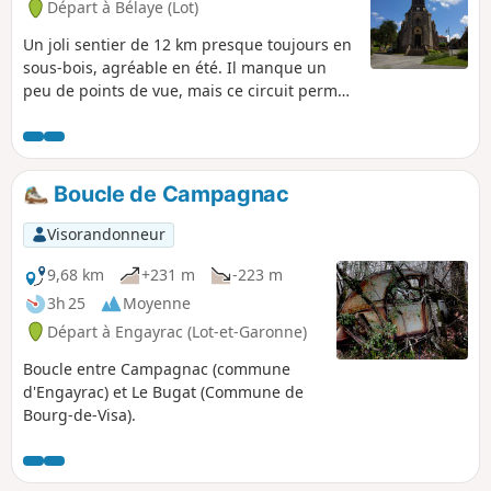
Départ à Bélaye (Lot)
Un joli sentier de 12 km presque toujours en
sous-bois, agréable en été. Il manque un
peu de points de vue, mais ce circuit permet
de découvrir le joli village de Grézels et une
fois au Tuc, on aperçoit le Lot à nos pieds.
Boucle de Campagnac
Visorandonneur
9,68 km
+231 m
-223 m
3h 25
Moyenne
Départ à Engayrac (Lot-et-Garonne)
Boucle entre Campagnac (commune
d'Engayrac) et Le Bugat (Commune de
Bourg-de-Visa).