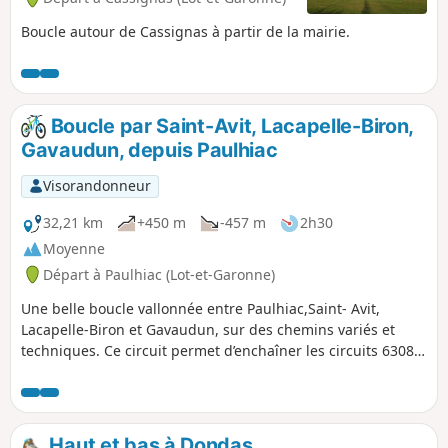
Boucle autour de Cassignas à partir de la mairie.
Boucle par Saint-Avit, Lacapelle-Biron,
Gavaudun, depuis Paulhiac
Visorandonneur
32,21 km
+450 m
-457 m
2h30
Moyenne
Départ à Paulhiac (Lot-et-Garonne)
Une belle boucle vallonnée entre Paulhiac,Saint- Avit,
Lacapelle-Biron et Gavaudun, sur des chemins variés et
techniques. Ce circuit permet d’enchaîner les circuits 6308
et 6310 qui sont balisés. Aucun risque de se perdre! Le
départ a lieu à Paulhiac.
Haut et bas à Dondas