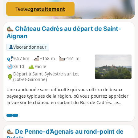
Testez
gratuitement
Château Cadrès au départ de Saint-
Aignan
Visorandonneur
9,57 km
+158 m
-161 m
3h 10
Facile
Départ à Saint-Sylvestre-sur-Lot
(Lot-et-Garonne)
Une randonnée sans difficulté qui vous offrira de beaux
paysages typiques de la région, où vous pourrez apprécier
la vue sur le château en sortant du Bois de Cadrès. Le
retour sur le village offre un paysage qui est un délice pour
les yeux. Pour ne rien gâcher le circuit est très bien balisé ;
flèches, trait Jaune et n°4 quand c'est nécessaire car il s'agit
du circuit n°4 parmi les quatre disponibles en partant du
De Penne-d'Agenais au rond-point de
village.