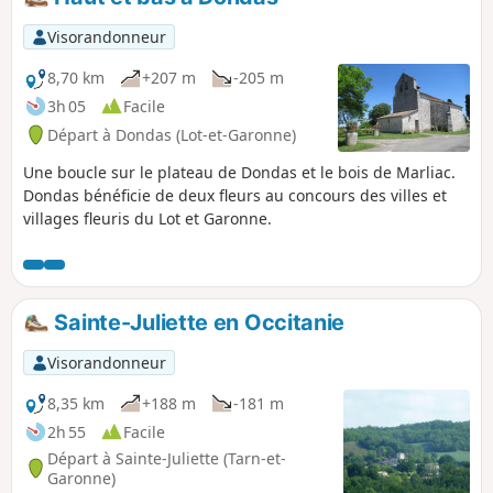
Visorandonneur
8,70 km
+207 m
-205 m
3h 05
Facile
Départ à Dondas (Lot-et-Garonne)
Une boucle sur le plateau de Dondas et le bois de Marliac.
Dondas bénéficie de deux fleurs au concours des villes et
villages fleuris du Lot et Garonne.
Sainte-Juliette en Occitanie
Visorandonneur
8,35 km
+188 m
-181 m
2h 55
Facile
Départ à Sainte-Juliette (Tarn-et-
Garonne)