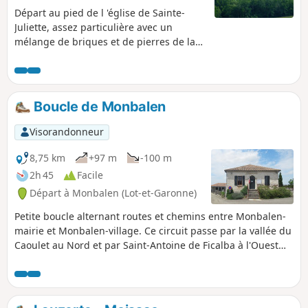
Départ au pied de l 'église de Sainte-
Juliette, assez particulière avec un
mélange de briques et de pierres de la
région. Nous commencerons la
randonnée à travers champs le long de
la Petite Barguelonne pour ensuite
prendre la direction de Montlauzun où
Boucle de Monbalen
nous rejoindrons un morceau du célèbre
GR®65 pour ensuite retrouver notre
Visorandonneur
point de départ .
8,75 km
+97 m
-100 m
2h 45
Facile
Départ à Monbalen (Lot-et-Garonne)
Petite boucle alternant routes et chemins entre Monbalen-
mairie et Monbalen-village. Ce circuit passe par la vallée du
Caoulet au Nord et par Saint-Antoine de Ficalba à l'Ouest
avant de rejoindre le vieux village de Monbalen au Sud.