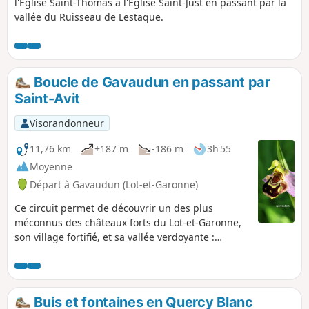
l'Église Saint-Thomas à l'Église Saint-Just en passant par la
vallée du Ruisseau de Lestaque.
Boucle de Gavaudun en passant par
Saint-Avit
Visorandonneur
11,76 km
+187 m
-186 m
3h 55
Moyenne
Départ à Gavaudun (Lot-et-Garonne)
Ce circuit permet de découvrir un des plus
méconnus des châteaux forts du Lot-et-Garonne,
son village fortifié, et sa vallée verdoyante :
Gavaudun. Il traverse le hameau de Laurenque et
son élégante église du 12e siècle.Vous
contemplerez les ruines émouvantes du Prieuré
Saint-Sardos et découvrirez la légende qui y est
Buis et fontaines en Quercy Blanc