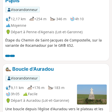
Pujols
Visorandonneur
12,17 km
+254 m
-346 m
4h 10
Moyenne
Départ à Penne-d'Agenais (Lot-et-Garonne)
Étape du Chemin de Saint-Jacques de Compostelle, sur la
variante de Rocamadour par le GR® 652.
Boucle d'Auradou
Visorandonneur
9,11 km
+176 m
-183 m
3h 05
Facile
Départ à Auradou (Lot-et-Garonne)
Une boucle depuis l'église d'Auradou vers le plateau et les