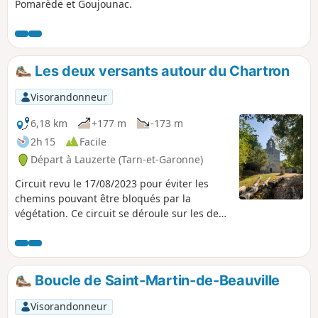
Pomarède et Goujounac.
Les deux versants autour du Chartron
Visorandonneur
6,18 km
+177 m
-173 m
2h 15
Facile
Départ à Lauzerte (Tarn-et-Garonne)
Circuit revu le 17/08/2023 pour éviter les
chemins pouvant être bloqués par la
végétation. Ce circuit se déroule sur les deux
versants de part et d'autre d'une ligne de
crête, empruntant partiellement le Chemin
de Compostelle. Sur l'un des versants, on
profitera d'une très belle vue sur la ville de
Boucle de Saint-Martin-de-Beauville
Lauzerte. Sur l'autre versant, on visitera la
magnifique Chapelle de Saint-Serrnin du
Visorandonneur
Bosc et son vieux cimetière situés au fond