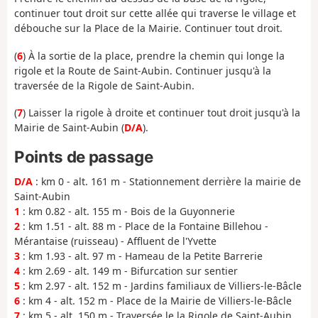
continuer tout droit sur cette allée qui traverse le village et
débouche sur la Place de la Mairie. Continuer tout droit.
(
6
) À la sortie de la place, prendre la chemin qui longe la
rigole et la Route de Saint-Aubin. Continuer jusqu'à la
traversée de la Rigole de Saint-Aubin.
(
7
) Laisser la rigole à droite et continuer tout droit jusqu'à la
Mairie de Saint-Aubin (
D/A
).
Points de passage
D/A
: km 0 - alt. 161 m - Stationnement derrière la mairie de
Saint-Aubin
1
: km 0.82 - alt. 155 m - Bois de la Guyonnerie
2
: km 1.51 - alt. 88 m - Place de la Fontaine Billehou -
Mérantaise (ruisseau) - Affluent de l'Yvette
3
: km 1.93 - alt. 97 m - Hameau de la Petite Barrerie
4
: km 2.69 - alt. 149 m - Bifurcation sur sentier
5
: km 2.97 - alt. 152 m - Jardins familiaux de Villiers-le-Bâcle
6
: km 4 - alt. 152 m - Place de la Mairie de Villiers-le-Bâcle
7
: km 5 - alt. 150 m - Traversée le la Rigole de Saint-Aubin