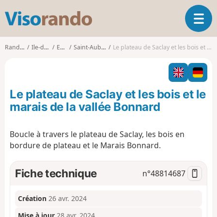
V
O
i
u
s
v
o
Randonnées
Ile-de-France
Essonne
Saint-Aubin (Essonne)
Le plateau de Saclay et les bois et le marais de la vallée Bonnard
r
r
i
a
r
n
l
d
Le plateau de Saclay et les bois et le
a
o
n
marais de la vallée Bonnard
a
v
Boucle à travers le plateau de Saclay, les bois en
i
bordure de plateau et le Marais Bonnard.
g
a
t
Fiche technique
n°
48814687
i
o
n
Création
26 avr. 2024
Mise à jour
28 avr. 2024