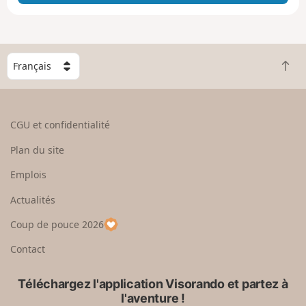
e
e
n
g
C
r
R
h
a
e
o
n
t
i
d
o
s
CGU et confidentialité
u
i
r
s
Plan du site
e
s
n
e
Emplois
h
z
Actualités
a
u
u
n
Coup de pouce 2026
t
p
a
Contact
y
s
Téléchargez l'application Visorando et partez à
l'aventure !