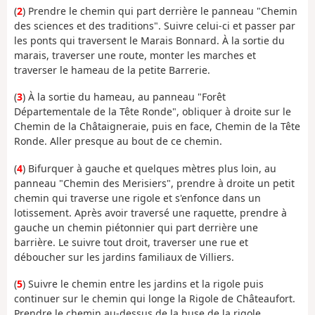
(
2
) Prendre le chemin qui part derrière le panneau "Chemin
des sciences et des traditions". Suivre celui-ci et passer par
les ponts qui traversent le Marais Bonnard. À la sortie du
marais, traverser une route, monter les marches et
traverser le hameau de la petite Barrerie.
(
3
) À la sortie du hameau, au panneau "Forêt
Départementale de la Tête Ronde", obliquer à droite sur le
Chemin de la Châtaigneraie, puis en face, Chemin de la Tête
Ronde. Aller presque au bout de ce chemin.
(
4
) Bifurquer à gauche et quelques mètres plus loin, au
panneau "Chemin des Merisiers", prendre à droite un petit
chemin qui traverse une rigole et s'enfonce dans un
lotissement. Après avoir traversé une raquette, prendre à
gauche un chemin piétonnier qui part derrière une
barrière. Le suivre tout droit, traverser une rue et
déboucher sur les jardins familiaux de Villiers.
(
5
) Suivre le chemin entre les jardins et la rigole puis
continuer sur le chemin qui longe la Rigole de Châteaufort.
Prendre le chemin au-dessus de la buse de la rigole,