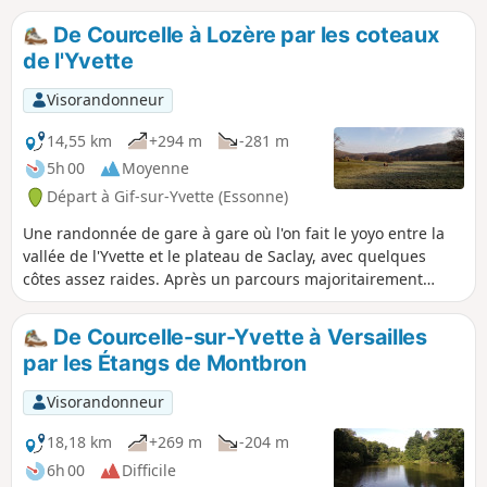
bois sur le plateau dominant la vallée de
De Courcelle à Lozère par les coteaux
l'Yvette. Le retour, parallèle à l'aller, se situe
de l'Yvette
plutôt en plaine. La plus grande partie de la
balade est bien ombragée et en plat mais il
Visorandonneur
y a aussi quelques montées et descentes
assez raides. Le coin est très fréquenté par
14,55 km
+294 m
-281 m
les promeneurs et les VTT, mais cela vaut la
5h 00
Moyenne
peine.
Départ à Gif-sur-Yvette (Essonne)
Une randonnée de gare à gare où l'on fait le yoyo entre la
vallée de l'Yvette et le plateau de Saclay, avec quelques
côtes assez raides. Après un parcours majoritairement
forestier avec du relief, on traverse Gif-sur-Yvette puis on
longe une zone humide encadrée par deux rivières. On
De Courcelle-sur-Yvette à Versailles
grimpe de nouveau sur le plateau, au voisinage du campus
par les Étangs de Montbron
de l'Université Paris-Saclay. Après une visite de l'ancienne
carrière de la Troche et un cheminement en bord de
Visorandonneur
plateau, on redescend dans la vallée.
18,18 km
+269 m
-204 m
6h 00
Difficile