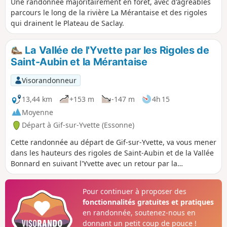
Une randonnée majoritairement en forêt, avec d'agréables
parcours le long de la rivière La Mérantaise et des rigoles
qui drainent le Plateau de Saclay.
La Vallée de l'Yvette par les Rigoles de
Saint-Aubin et la Mérantaise
Visorandonneur
13,44 km
+153 m
-147 m
4h 15
Moyenne
Départ à Gif-sur-Yvette (Essonne)
Cette randonnée au départ de Gif-sur-Yvette, va vous mener
dans les hauteurs des rigoles de Saint-Aubin et de la Vallée
Bonnard en suivant l'Yvette avec un retour par la
Mérantaise en passant à travers le Bois d'Aigrefoin, la forêt
Communale de Saint-Aubin et le bassin de Coupières.
Pour continuer à proposer des
fonctionnalités gratuites et pratiques
en randonnée, soutenez-nous en
donnant un petit coup de pouce !