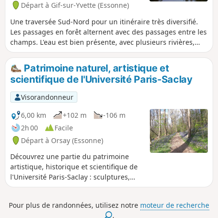
Départ à Gif-sur-Yvette (Essonne)
Une traversée Sud-Nord pour un itinéraire très diversifié.
Les passages en forêt alternent avec des passages entre les
champs. L'eau est bien présente, avec plusieurs rivières,
l'Yvette, la Marette et la Bièvre, et les Étangs de Montbrond
dans leur écrin de verdure. (Avertissement) L'itinéraire est
Patrimoine naturel, artistique et
coupé au point (12) du fait des travaux de la ligne 18 du
scientifique de l'Université Paris-Saclay
métro (situation en mars 2026). Un contournement est à
l'étude. S'abstenir d'entreprendre cette randonnée jusqu'à
Visorandonneur
nouvel ordre.
6,00 km
+102 m
-106 m
2h 00
Facile
Départ à Orsay (Essonne)
Découvrez une partie du patrimoine
artistique, historique et scientifique de
l'Université Paris-Saclay : sculptures,
fresques, instruments scientifiques, site
archéologique... Promenade facile sur
Pour plus de randonnées, utilisez notre
moteur de recherche
dans un campus comprenant un grand
.
parc botanique et dans les coteaux