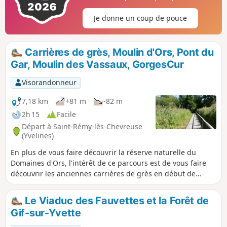
Je donne un coup de pouce
Carrières de grès, Moulin d'Ors, Pont du
Gar, Moulin des Vassaux, GorgesCur
Visorandonneur
7,18 km
+81 m
-82 m
2h 15
Facile
Départ à Saint-Rémy-lès-Chevreuse
(Yvelines)
En plus de vous faire découvrir la réserve naturelle du
Domaines d'Ors, l'intérêt de ce parcours est de vous faire
découvrir les anciennes carrières de grès en début de
parcours qui permettent des activités ludiques et le
Ruisseau du Fond de la Cure en fin de parcours dont le
Le Viaduc des Fauvettes et la Forêt de
dénivelé encaissé et le bruit du torrent donne une
Gif-sur-Yvette
impression de parcours montagnard.