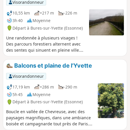
Visorandonneur
10,55 km
+217 m
-226 m
3h 40
Moyenne
Départ à Bures-sur-Yvette (Essonne)
Une randonnée à plusieurs visages !
Des parcours forestiers alternent avec
des sentes qui sinuent en pleine ville.
On suit une ancienne voie de chemin de
fer avec son tunnel et son viaduc et,
Balcons et plaine de l'Yvette
pour terminer, le cours de la rivière
Yvette. Une randonnée à entreprendre
Visorandonneur
en toute saison.
17,19 km
+286 m
-290 m
5h 45
Moyenne
Départ à Bures-sur-Yvette (Essonne)
Boucle en vallée de Chevreuse, avec des
paysages magnifiques, dans une ambiance
boisée et campagnarde tout près de Paris.
Dans la première partie, marche en sous-