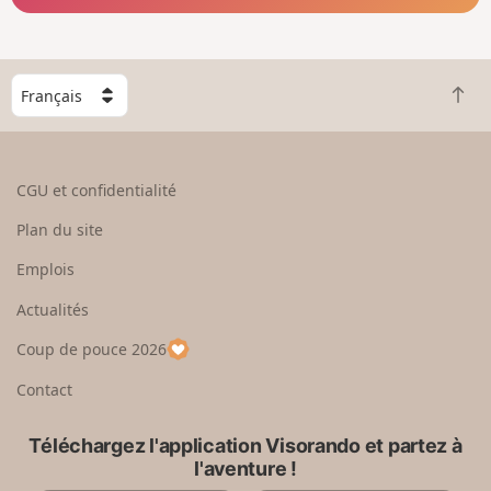
C
R
h
e
o
t
i
o
s
CGU et confidentialité
u
i
r
s
Plan du site
e
s
n
e
Emplois
h
z
Actualités
a
u
u
n
Coup de pouce 2026
t
p
a
Contact
y
s
Téléchargez l'application Visorando et partez à
l'aventure !