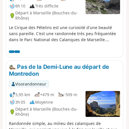
6h 10
Très difficile
Départ à Marseille (Bouches-du-
Rhône)
Le Cirque des Pételins est une curiosité d'une beauté
sans pareille. C'est une randonnée très peu fréquentée
dans le Parc National des Calanques de Marseille.
Randonnée superbe mais exigeante qui nécessite un
pied sûr, une bonne condition physique et une bonne
utilisation d'un GPS dans certains endroits où le sentier
est moins évident à trouver. Cette randonnée n'est pas
Pas de la Demi-Lune au départ de
une boucle, elle se fera à l'aide d'une mise en place de
Montredon
navette entre le parking de Logisson et le parking du Col
de la Gineste. Attention : vous randonnez dans un parc
Visorandonneur
national, respectez les règles et évitez de sortir des
sentiers. Avant le départ prendre connaissance de la
5,95 km
+479 m
-509 m
réglementation de ce parc National Réglementation PN
3h 05
Moyenne
des Calanques
Départ à Marseille (Bouches-du-
Rhône)
Randonnée simple, au milieu des calanques de