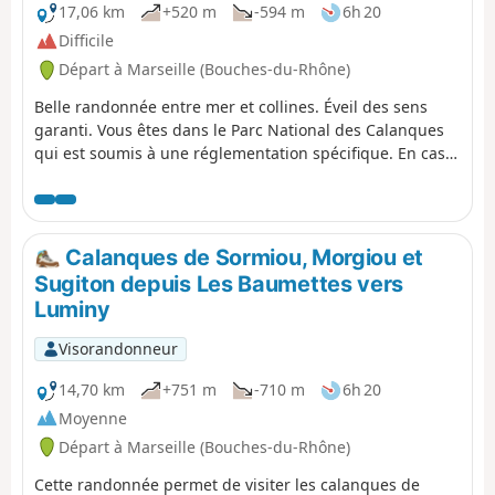
17,06 km
+520 m
-594 m
6h 20
Difficile
Départ à Marseille (Bouches-du-Rhône)
Belle randonnée entre mer et collines. Éveil des sens
garanti. Vous êtes dans le Parc National des Calanques
qui est soumis à une réglementation spécifique. En cas
de non respect de celle-ci vous vous exposez à une
amende pouvant aller jusqu'à 1500 €.
Calanques de Sormiou, Morgiou et
Sugiton depuis Les Baumettes vers
Luminy
Visorandonneur
14,70 km
+751 m
-710 m
6h 20
Moyenne
Départ à Marseille (Bouches-du-Rhône)
Cette randonnée permet de visiter les calanques de