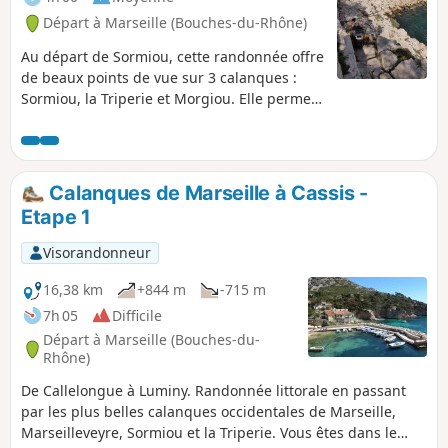
Départ à Marseille (Bouches-du-Rhône)
Au départ de Sormiou, cette randonnée offre
de beaux points de vue sur 3 calanques :
Sormiou, la Triperie et Morgiou. Elle permet
aussi des pauses baignades en début, en
cours ou en fin de randonnée. Vous êtes
dans le Parc National des Calanques qui est
soumis à une réglementation spécifique.. En
Calanques de Marseille à Cassis -
cas de non respect de celle-ci vous vous
Etape 1
exposez à une amende pouvant aller jusqu'à
1500 €.
Visorandonneur
16,38 km
+844 m
-715 m
7h 05
Difficile
Départ à Marseille (Bouches-du-
Rhône)
De Callelongue à Luminy. Randonnée littorale en passant
par les plus belles calanques occidentales de Marseille,
Marseilleveyre, Sormiou et la Triperie. Vous êtes dans le