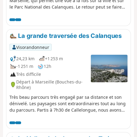
Marseille, qui permet une vue à la fois sur la ville et sur
le Parc National des Calanques. Le retour peut se faire
en bus avec une belle vue sur les Goudes. Pour les
personnes ne souhaitant pas passer par les pas
proposés, des itinéraires de substitution sont proposés
dans la description.
La grande traversée des Calanques
Visorandonneur
24,23 km
+1 253 m
-1 251 m
12h
Très difficile
Départ à Marseille (Bouches-du-
Rhône)
Très beau parcours très engagé par sa distance et son
dénivelé. Les paysages sont extraordinaires tout au long
du parcours. Partis à 7h30 de Callelongue, nous avons
mis 11h30 avec 1h de pause sur la journée. Avec
l'application GPS Visorando, j'avais 2768 m de dénivelé
positif et 2718 négatif, donc très supérieur à celui du
descriptif. Vous devrez laisser un véhicule à l'arrivée au