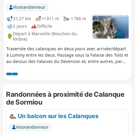
des Calanques qui est soumis à une réglementation
Visorandonneur
spécifique. En cas de non respect de celle-ci vous vous
exposez à une amende pouvant aller jusqu'à 1500 €.
37,27 km
+1 811 m
-1 786 m
2 jours
Difficile
Départ à Marseille (Bouches-du-
Rhône)
Traversée des calanques en deux jours avec arrivée/départ
à Luminy entre les deux. Passage sous la Falaise des Toits et
au-dessus des Falaises du Devenson et, entre autres, par
les Calanques de Marseilleveyre, Sormiou, Sugiton, En-Vau,
Port-Pin. Vous êtes dans le Parc National des Calanques qui
est soumis à une réglementation spécifique. En cas de non
respect de celle-ci vous vous exposez à une amende
Randonnées à proximité de Calanque
pouvant aller jusqu'à 1500 €.
de Sormiou
Un balcon sur les Calanques
Visorandonneur