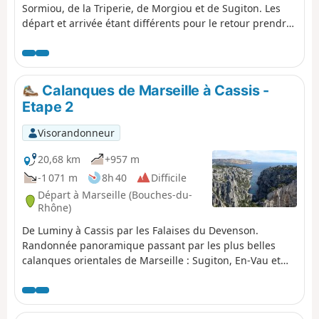
Sormiou, de la Triperie, de Morgiou et de Sugiton. Les
départ et arrivée étant différents pour le retour prendre
le bus via les lignes B1, 24 et 521 à l'arrêt et départ de
ces lignes Luminy PN des Calanques.
Calanques de Marseille à Cassis -
Etape 2
Visorandonneur
20,68 km
+957 m
-1 071 m
8h 40
Difficile
Départ à Marseille (Bouches-du-
Rhône)
De Luminy à Cassis par les Falaises du Devenson.
Randonnée panoramique passant par les plus belles
calanques orientales de Marseille : Sugiton, En-Vau et
Port-Pin. Vous êtes dans le Parc National des Calanques
qui est soumis à une réglementation spécifique. En cas
de non respect de celle-ci vous vous exposez à une