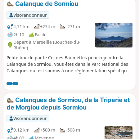
Calanque de Sormiou
p
Visorandonneur
4,71 km
+274 m
-271 m
2h 10
Facile
Départ à Marseille (Bouches-du-
Rhône)
Petite boucle par le Col des Baumettes pour rejoindre la
Calanque de Sormiou. Vous êtes dans le Parc National des
Calanques qui est soumis à une réglementation spécifique.
En cas de non respect de celle-ci vous vous exposez à une
amende pouvant aller jusqu'à 1500 €.
Calanques de Sormiou, de la Triperie et
de Morgiou depuis Sormiou
Visorandonneur
9,12 km
+500 m
-508 m
4h 00
Moyenne