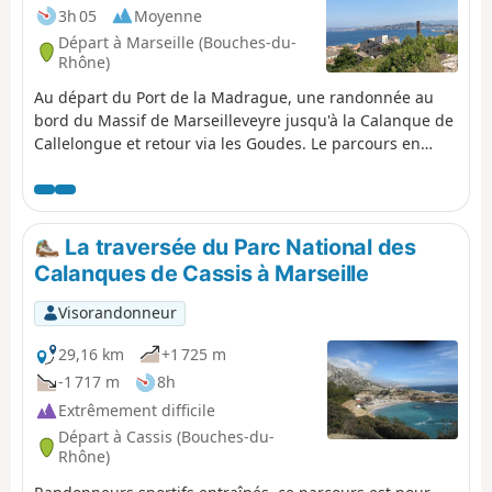
mars 2023, un visorandonneur (voir le post d'Alti) me
3h 05
Moyenne
signale que le sentier historique a été légèrement
Départ à Marseille (Bouches-du-
modifié après le passage des trois arches ; je modifierai
Rhône)
la trace en conséquence dès que possible.
Au départ du Port de la Madrague, une randonnée au
bord du Massif de Marseilleveyre jusqu'à la Calanque de
Callelongue et retour via les Goudes. Le parcours en
balcon garantit une superbe vue sur la mer tout du long
de l'itinéraire.Accès possible en transports en commun.
La traversée du Parc National des
Calanques de Cassis à Marseille
Visorandonneur
29,16 km
+1 725 m
-1 717 m
8h
Extrêmement difficile
Départ à Cassis (Bouches-du-
Rhône)