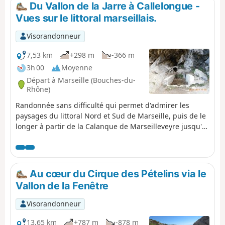
amende pouvant aller jusqu'à 1500 €.
Du Vallon de la Jarre à Callelongue -
Vues sur le littoral marseillais.
Visorandonneur
7,53 km
+298 m
-366 m
3h 00
Moyenne
Départ à Marseille (Bouches-du-
Rhône)
Randonnée sans difficulté qui permet d'admirer les
paysages du littoral Nord et Sud de Marseille, puis de le
longer à partir de la Calanque de Marseilleveyre jusqu'à
celle de Callelongue. Ainsi on pourra voir, au Nord, la
ville de Marseille, le Stade Vélodrome, les massifs de
l'Estaque, le Mont Rose et les plages puis au Sud, le Cap
Canaille, l'archipel de Riou, etc... Vous êtes dans le Parc
Au cœur du Cirque des Pételins via le
National des Calanques qui est soumis à une
Vallon de la Fenêtre
réglementation spécifique. En cas de non respect de
celle-ci vous vous exposez à une amende pouvant aller
Visorandonneur
jusqu'à 1500 €.
13,65 km
+787 m
-878 m