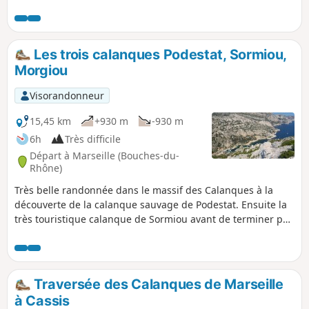
Parc National des Calanques qui est soumis à une
réglementation spécifique. En cas de non respect de celle-ci
vous vous exposez à une amende pouvant aller jusqu'à 1500
€.
Les trois calanques Podestat, Sormiou,
Morgiou
Visorandonneur
15,45 km
+930 m
-930 m
6h
Très difficile
Départ à Marseille (Bouches-du-
Rhône)
Très belle randonnée dans le massif des Calanques à la
découverte de la calanque sauvage de Podestat. Ensuite la
très touristique calanque de Sormiou avant de terminer par
la pittoresque calanque de Morgiou. Randonnée difficile
avec quelques passages exposés et même quelques
passages d'escalade sécurisés.Départ du quartier des
Baumettes (9ème arrondissement), parking gratuit au bout
Traversée des Calanques de Marseille
de la route (attention il est vite plein mais on peut se garer
à Cassis
facilement dans le quartier). Vous êtes dans le Parc National