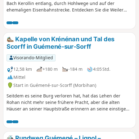
Bach Kerollin entlang, durch Hohlwege und auf der
ehemaligen Eisenbahnstrecke. Entdecken Sie die Weiler
sowie die Ortschaften Lanvaudan und Penquesten mit
ihrem gut erhaltenen Kulturerbe. Ein langer, erholsamer
Spaziergang im Herzen der hügeligen und bewaldeten
Landschaft.
Kapelle von Krénénan und Tal des
Scorff in Guémené-sur-Sorff
Visorando-Mitglied
12,58 km
+180 m
-184 m
4:05 Std.
Mittel
Start in Guémené-sur-Scorff (Morbihan)
Seitdem es seine Burg verloren hat, hat das Lehen der
Rohan nicht mehr seine frühere Pracht, aber die alten
Häuser an seiner Hauptstraße erinnern an seine einstige
Größe. Vom Scorff, der sich am Fuße der Stadt
entlangschlängelt, steigt die Route nach einem großen
Umweg durch die Dörfer von Ploerdut zum Hügel von
Krénénan an, bevor sie die Kapelle und ihr grandioses
Rundweg Guémené – Lignol –