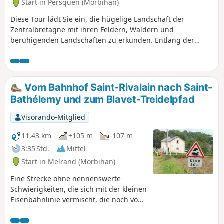
Start in Persquen (Morbihan)
Diese Tour lädt Sie ein, die hügelige Landschaft der
Zentralbretagne mit ihren Feldern, Wäldern und
beruhigenden Landschaften zu erkunden. Entlang der
gesamten Strecke entdecken Sie ein reiches religiöses Erbe:
Kapellen und Kirchen mit bemerkenswerter Architektur, die
für die Öffentlichkeit zugänglich sind und mit
Informationstafeln ausgestattet sind, die ihre Geschichte
Vom Bahnhof Saint-Rivalain nach Saint-
nachzeichnen. Die Route führt Sie auch in die Gemeinde
Bathélemy und zum Blavet-Treidelpfad
Guémené-sur-Scorff, wo Sie die Bains de la Reine, die
Überreste des Schlosses der Rohan, das Maison Limbour
Visorando-Mitglied
sowie Fachwerkhäuser entdecken können. Diese
Rundstrecke bietet außerdem herrliche Ausblicke auf die
11,43 km
+105 m
-107 m
umliegende Landschaft und ist somit ein kulturelles und
3:35 Std.
Mittel
naturverbundenes Erlebnis.
Start in Melrand (Morbihan)
Eine Strecke ohne nennenswerte
Schwierigkeiten, die sich mit der kleinen
Eisenbahnlinie vermischt, die noch von
einigen Güterzügen genutzt wird, die
pflanzliche Rohstoffe zwischen Auray