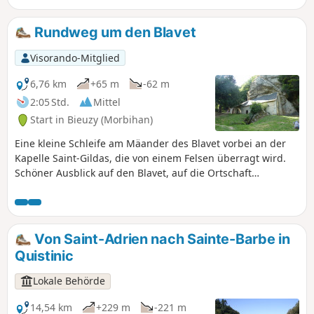
und Pontivy transportieren.
Gemächlicher Rückweg über den
Rundweg um den Blavet
Treidelpfad. Achtung: Die Wanderung
findet in der Gemeinde Saint-
Visorando-Mitglied
Barthélémy statt und nicht in Melrand,
wie von der Software angegeben.
6,76 km
+65 m
-62 m
2:05 Std.
Mittel
Start in Bieuzy (Morbihan)
Eine kleine Schleife am Mäander des Blavet vorbei an der
Kapelle Saint-Gildas, die von einem Felsen überragt wird.
Schöner Ausblick auf den Blavet, auf die Ortschaft
Castennec in der Gemeinde Bieuzy. Einige kleine steile
Passagen auf dem Rückweg, aber ohne große
Schwierigkeiten.
Von Saint-Adrien nach Sainte-Barbe in
Quistinic
Lokale Behörde
14,54 km
+229 m
-221 m