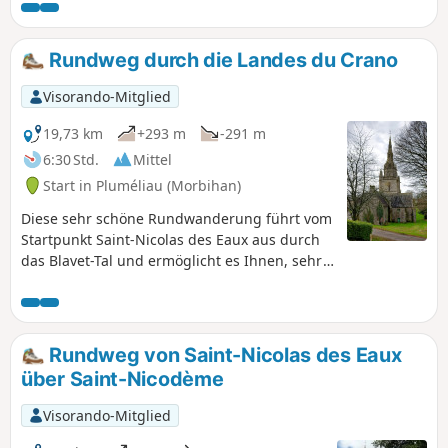
du Morbihan : imposante chapelle dont
le clocher culmine à 70m.Prenez le
temps de vous attarder dans ce petit
Rundweg durch die Landes du Crano
bourg bien pittoresque sans oublier sa
majestueuse fontaine.Retour paisible
Visorando-Mitglied
par le GR®® 341 entre bois et prés.
Attention : en cours de modification
19,73 km
+293 m
-291 m
6:30 Std.
Mittel
Start in Pluméliau (Morbihan)
Diese sehr schöne Rundwanderung führt vom
Startpunkt Saint-Nicolas des Eaux aus durch
das Blavet-Tal und ermöglicht es Ihnen, sehr
interessante Naturstätten (Ufer des Blavet,
Lande du Crano) sowie bemerkenswerte
Elemente des bretonischen Kulturerbes
(Halbhöhlenkapelle Saint-Gildas, Adelshäuser
Rundweg von Saint-Nicolas des Eaux
von Bieuzy, Kapelle Saint-Nicodème,
über Saint-Nicodème
Schleusen) zu entdecken. Dieser Spaziergang
ist recht gut markiert (gelbePR®-
Visorando-Mitglied
Markierungen).