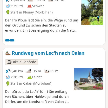
5:25 Std.
Schwer
Start in Plouay (Morbihan)
Der Tro Ploue lädt Sie ein, die Wege rund um
den Ort und zwischen den Städten zu
erkunden. Ein Spaziergang durch die Natur
im Parc de Manehouarn, im Bois Coët Fao
und im Tal des Saint-Sauveur. Ein
historischer Spaziergang zur Entdeckung
religiöser Gebäude, Kreuze, Brunnen usw.
Rundweg vom Lec'h nach Calan
Lokale Behörde
8,48 km
+35 m
-35 m
2:30 Std.
Leicht
Start in Calan (Morbihan)
Der „Circuit du Lec’h“ führt Sie entlang
von Bächen, über Hohlwege und durch
Dörfer, um die Landschaft von Calan zu
entdecken. Eine Gelegenheit, das