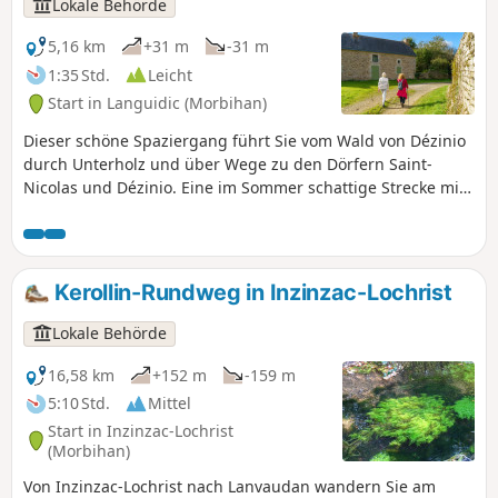
Lokale Behörde
5,16 km
+31 m
-31 m
1:35 Std.
Leicht
Start in Languidic (Morbihan)
Dieser schöne Spaziergang führt Sie vom Wald von Dézinio
durch Unterholz und über Wege zu den Dörfern Saint-
Nicolas und Dézinio. Eine im Sommer schattige Strecke mit
schönen Ausblicken auf die Heckenlandschaft und
Entdeckungen des ländlichen Kulturerbes: Kapelle, alte
Bauernhöfe, Kulturerbe im Zusammenhang mit Wasser
usw.
Kerollin-Rundweg in Inzinzac-Lochrist
Lokale Behörde
16,58 km
+152 m
-159 m
5:10 Std.
Mittel
Start in Inzinzac-Lochrist
(Morbihan)
Von Inzinzac-Lochrist nach Lanvaudan wandern Sie am