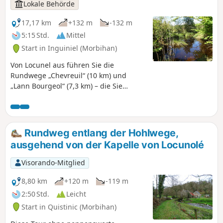
Lokale Behörde
17,17 km
+132 m
-132 m
5:15 Std.
Mittel
Start in Inguiniel (Morbihan)
Von Locunel aus führen Sie die
Rundwege „Chevreuil“ (10 km) und
„Lann Bourgeol“ (7,3 km) – die Sie
entweder in zwei Etappen oder in einem
Zug zurücklegen können – entlang von
Bächen und durch Wälder auf
Entdeckungsreise durch die Landschaft
Rundweg entlang der Hohlwege,
von Inguiniel. Sie werden von den
ausgehend von der Kapelle von Locunolé
charakteristischen Häusern, der Kapelle
von Lochrist, dem Kirchhof und dem
Visorando-Mitglied
Brunnen begeistert sein.
8,80 km
+120 m
-119 m
2:50 Std.
Leicht
Start in Quistinic (Morbihan)