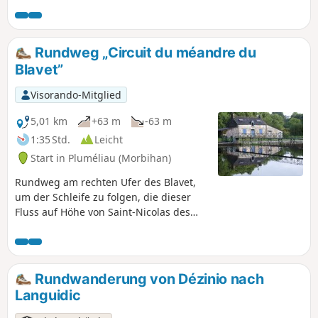
Unterwegs haben Sie einen Blick auf die
Steilhänge von Castennec, die Kapelle-
Einsiedelei Saint-Gildas am anderen
Ufer und passieren drei Schleusen.
Rundweg „Circuit du méandre du
Blavet”
Visorando-Mitglied
5,01 km
+63 m
-63 m
1:35 Std.
Leicht
Start in Pluméliau (Morbihan)
Rundweg am rechten Ufer des Blavet,
um der Schleife zu folgen, die dieser
Fluss auf Höhe von Saint-Nicolas des
Eaux bildet.
Rundwanderung von Dézinio nach
Languidic