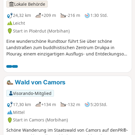
Lokale Behörde
24,32 km
+209 m
-216 m
1:30 Std.
Leicht
Start in Ploërdut (Morbihan)
Eine wunderschöne Rundtour führt Sie über schöne
Landstraßen zum buddhistischen Zentrum Drukpa in
Plouray, einem einzigartigen Ausflugs- und Entdeckungsort
in der Bretagne, der Ihnen einen Einblick in die Kultur und
Spiritualität des Himalaya bietet. Entdecken Sie auch den
Steinbruch von Locuon, ein Dorf auf einem Granitfelsen,
das von der Geschichte der Gallo-Römer geprägt ist, und
Wald von Camors
die Gemeinde Ploërdut, die als „Commune du Patrimoine
Rural de Bretagne” (Gemeinde mit ländlichem Kulturerbe
Visorando-Mitglied
der Bretagne) ausgezeichnet wurde.
17,30 km
+134 m
-132 m
5:20 Std.
Mittel
Start in Camors (Morbihan)
Schöne Wanderung im Staatswald von Camors auf denPR®-