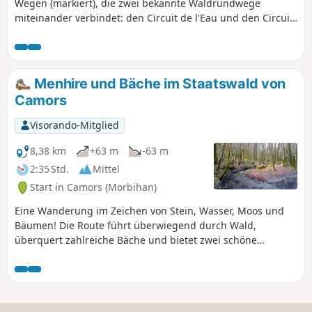
Wegen (markiert), die zwei bekannte Waldrundwege
miteinander verbindet: den Circuit de l'Eau und den Circuit
de l'Étoile. Da sie fast immer im Schatten der Bäume
verläuft, ist sie ideal bei großer Hitze. Genießen Sie die
vielen kleinen Gewässer, Bäche, Brunnen und Menhire, die
dieses schöne Tal der Korrigans schmücken!
Menhire und Bäche im Staatswald von
Camors
Visorando-Mitglied
8,38 km
+63 m
-63 m
2:35 Std.
Mittel
Start in Camors (Morbihan)
Eine Wanderung im Zeichen von Stein, Wasser, Moos und
Bäumen! Die Route führt überwiegend durch Wald,
überquert zahlreiche Bäche und bietet zwei schöne
Menhire sowie die Überreste eines Dolmens zu sehen.