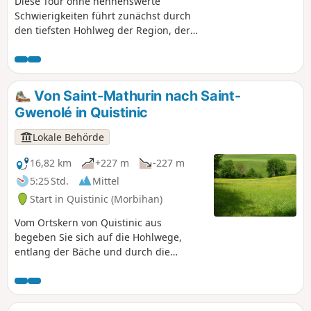
Diese Tour ohne nennenswerte
Schwierigkeiten führt zunächst durch
den tiefsten Hohlweg der Region, der
von hohen Erdwällen gesäumt ist, über
denen majestätische Eichen und
Kastanienbäume thronen. Sie verläuft
entlang des kleinen Baches Chauzel
Von Saint-Mathurin nach Saint-
und schlängelt sich über Wege, die von
Gwenolé in Quistinic
mit Moos bewachsenen Trockenmauern
gesäumt sind.
Lokale Behörde
16,82 km
+227 m
-227 m
5:25 Std.
Mittel
Start in Quistinic (Morbihan)
Vom Ortskern von Quistinic aus
begeben Sie sich auf die Hohlwege,
entlang der Bäche und durch die
Wälder, um den westlichen Teil der
Gemeinde zu erkunden. Entdecken Sie
die Geschichte von Quistinic, seine
Kapellen, Kalvarienberge,