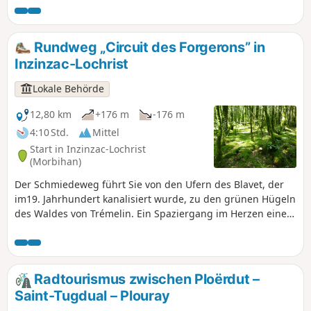
ländliche Kulturerbe und den „Lec’h“
von Kerandiot, eine gallische Grabstele,
kennenzulernen. Verpassen Sie nicht
Rundweg „Circuit des Forgerons” in
die Église de la Trinité, ein Meisterwerk
Inzinzac-Lochrist
der bretonischen Romanik:
Kirchenschiff, geschnitzte Kapitelle und
Lokale Behörde
Wandmalereien, gotischer Chor und
Beinhausgalerie.
12,80 km
+176 m
-176 m
4:10 Std.
Mittel
Start in Inzinzac-Lochrist
(Morbihan)
Der Schmiedeweg führt Sie von den Ufern des Blavet, der
im19. Jahrhundert kanalisiert wurde, zu den grünen Hügeln
des Waldes von Trémelin. Ein Spaziergang im Herzen einer
geschützten Natur, die früher für die Schmieden von
Kerglaw genutzt wurde, die Eisen herstellten, um den
Bedarf der bretonischen Konservenfabriken zu decken.
Radtourismus zwischen Ploërdut –
Saint-Tugdual – Plouray