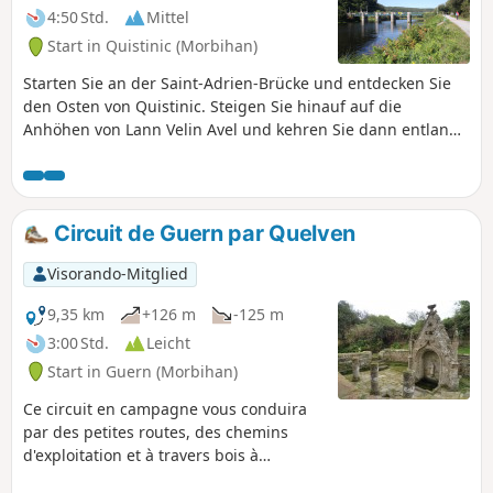
4:50 Std.
Mittel
Start in Quistinic (Morbihan)
Starten Sie an der Saint-Adrien-Brücke und entdecken Sie
den Osten von Quistinic. Steigen Sie hinauf auf die
Anhöhen von Lann Velin Avel und kehren Sie dann entlang
des Blavet-Tals zurück. Genießen Sie während der
Wanderung die Schönheit der grünen Landschaften und
die Ausblicke auf den Fluss. Lassen Sie sich auf den Wegen
von Kapellen, Brunnen, Weilern, Brücken und Schleusen
Circuit de Guern par Quelven
überraschen … Diese Route folgt dem östlichen Teil des
„Circuit des chapelles“.
Visorando-Mitglied
9,35 km
+126 m
-125 m
3:00 Std.
Leicht
Start in Guern (Morbihan)
Ce circuit en campagne vous conduira
par des petites routes, des chemins
d'exploitation et à travers bois à
Quelven, troisième lieu de pèlerinage