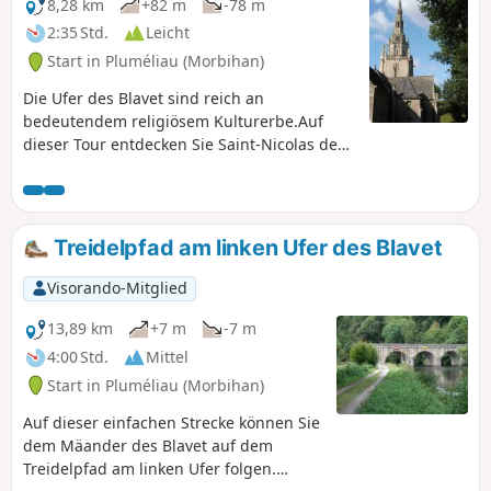
8,28 km
+82 m
-78 m
2:35 Std.
Leicht
Start in Pluméliau (Morbihan)
Die Ufer des Blavet sind reich an
bedeutendem religiösem Kulturerbe.Auf
dieser Tour entdecken Sie Saint-Nicolas des
Eaux, seine Kapelle und seinen Brunnen,
bevor Sie über Land zur imposanten Kapelle
Saint-Nicodème mit ihren vier
majestätischen Brunnen gelangen.Rückweg
Treidelpfad am linken Ufer des Blavet
in aller Ruhe über den Treidelpfad.
Visorando-Mitglied
13,89 km
+7 m
-7 m
4:00 Std.
Mittel
Start in Pluméliau (Morbihan)
Auf dieser einfachen Strecke können Sie
dem Mäander des Blavet auf dem
Treidelpfad am linken Ufer folgen.