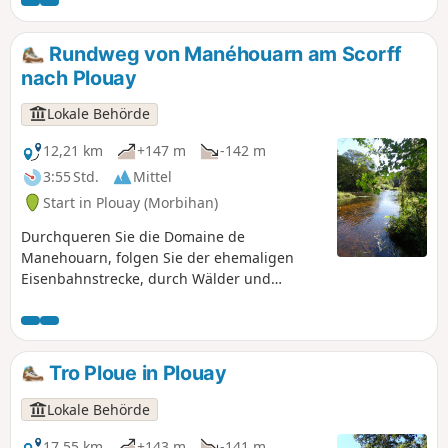
Vélo-Parc von Plouay.
Rundweg von Manéhouarn am Scorff
nach Plouay
Lokale Behörde
12,21 km
+147 m
-142 m
3:55 Std.
Mittel
Start in Plouay (Morbihan)
Durchqueren Sie die Domaine de
Manehouarn, folgen Sie der ehemaligen
Eisenbahnstrecke, durch Wälder und
Hohlwege, und gelangen Sie in das tief
eingeschnittene Tal von Pontkalleg, durch
das sich der wilde und reißende Fluss Scorff
schlängelt. Eine herrliche Wanderung im
Tro Ploue in Plouay
Herzen der Natur, auf der Sie das Kulturerbe
und die lokale Geschichte entdecken
Lokale Behörde
können.
17,55 km
+143 m
-141 m