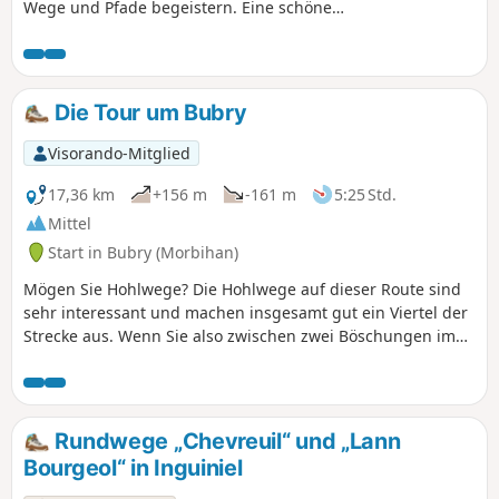
Wege und Pfade begeistern. Eine schöne
Tageswanderung im Herzen der grünen
Landschaft, durch Dörfer mit gut erhaltenen
traditionellen Häusern und vorbei an
Kapellen und Brunnen.
Die Tour um Bubry
Visorando-Mitglied
17,36 km
+156 m
-161 m
5:25 Std.
Mittel
Start in Bubry (Morbihan)
Mögen Sie Hohlwege? Die Hohlwege auf dieser Route sind
sehr interessant und machen insgesamt gut ein Viertel der
Strecke aus. Wenn Sie also zwischen zwei Böschungen im
Schatten großer Bäume wandern möchten, machen Sie sich
auf den Weg nach Bubry. Sie werden begeistert sein. Die
erste Stunde der Wanderung ist eher unspektakulär, aber
der Rest der Route ist ziemlich außergewöhnlich.
Rundwege „Chevreuil“ und „Lann
Bourgeol“ in Inguiniel