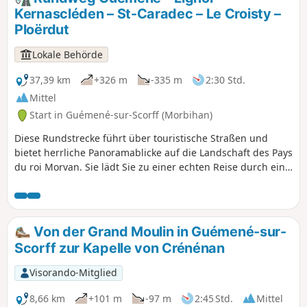
Panorama erreicht. Der Rückweg führt entlang des Scorff-
Kernascléden – St-Caradec – Le Croisty –
Tals und der daran angrenzenden Wälder.
Ploërdut
Lokale Behörde
37,39 km
+326 m
-335 m
2:30 Std.
Mittel
Start in Guémené-sur-Scorff (Morbihan)
Diese Rundstrecke führt über touristische Straßen und
bietet herrliche Panoramablicke auf die Landschaft des Pays
du roi Morvan. Sie lädt Sie zu einer echten Reise durch ein
reiches historisches Erbe ein, darunter die Bains de la
Reine, die Überreste des Château des Rohan sowie das
Maison Limbour in Guémené-sur-Scorff. In Kernascléden
können Sie die berühmte Kirche Notre-Dame mit ihrer
Von der Grand Moulin in Guémené-sur-
prächtigen gotischen Architektur besichtigen und dort
Scorff zur Kapelle von Crénénan
einen der beiden Totentänze der Bretagne entdecken.
Überqueren Sie die Straße, um das Maison de la Chauve-
Visorando-Mitglied
Souris zu besuchen, das Ihnen einen tiefen Einblick in die
Welt dieses geheimnisvollen Säugetiers gewährt.Diese von
8,66 km
+101 m
-97 m
2:45 Std.
Mittel