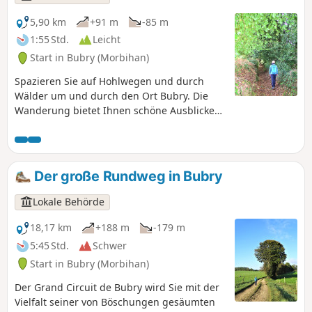
5,90 km
+91 m
-85 m
1:55 Std.
Leicht
Start in Bubry (Morbihan)
Spazieren Sie auf Hohlwegen und durch
Wälder um und durch den Ort Bubry. Die
Wanderung bietet Ihnen schöne Ausblicke
auf die umliegende Landschaft und lässt Sie
das religiöse Erbe des Ortes, seine Kirche
und sein Pfarrhaus, die Kapelle Sainte-
Hélène, seinen Brunnen und seine
Der große Rundweg in Bubry
Waschhäuser entdecken.
Lokale Behörde
18,17 km
+188 m
-179 m
5:45 Std.
Schwer
Start in Bubry (Morbihan)
Der Grand Circuit de Bubry wird Sie mit der
Vielfalt seiner von Böschungen gesäumten