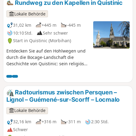
Rundweg zu den Kapellen in Quistinic
Bauernhäuser, Mühlen usw. Diese Route
deckt den westlichen Teil des
Lokale Behörde
Kapellenrundwegs ab.
31,02 km
+445 m
-445 m
10:10 Std.
Sehr schwer
Start in Quistinic (Morbihan)
Entdecken Sie auf den Hohlwegen und
durch die Bocage-Landschaft die
Geschichte von Quistinic: sein religiöses
Kulturerbe, seine Dörfer, seine Brücken
und seine Schleusen. Tauchen Sie ein in
das Herz der Wälder und Heideflächen,
überblicken Sie das Blavet-Tal, wandern
Radtourismus zwischen Persquen –
Sie entlang der Bäche und lassen Sie
Lignol – Guémené-sur-Scorff – Locmalo
sich von der Schönheit der
Landschaften verzaubern. Eine Route,
Lokale Behörde
die sich für einen Tagesausflug mit
Picknick anbietet.
32,16 km
+316 m
-311 m
2:30 Std.
Schwer