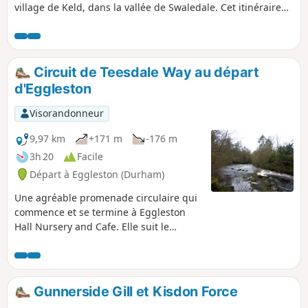
village de Keld, dans la vallée de Swaledale. Cet itinéraire
passe par la magnifique cascade de Kisden Force et la
ferme Ravenseat, célèbre pour avoir accueilli la « Yorkshire
Shepherdess » de la télévision, avant de traverser de hautes
landes exposées pour rejoindre l'historique Tan Hill Inn. Le
Circuit de Teesdale Way au départ
chemin du retour vers Keld n'est peut-être pas aussi
d'Eggleston
spectaculaire, mais il vous emmène le long du célèbre
Pennine Way.
Visorandonneur
9,97 km
+171 m
-176 m
3h 20
Facile
Départ à Eggleston (Durham)
Une agréable promenade circulaire qui
commence et se termine à Eggleston
Hall Nursery and Cafe. Elle suit le
Teesdale Way sur la rive nord de la Tees
et traverse la rivière par une passerelle
au nord du village de Cotherstone. Elle
revient ensuite sur la rive opposée pour
Gunnerside Gill et Kisdon Force
traverser le charmant village de