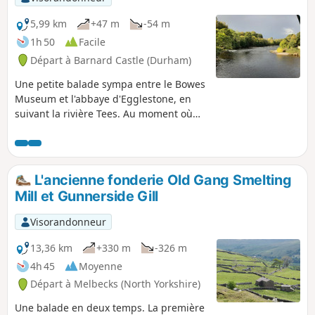
5,99 km
+47 m
-54 m
1h 50
Facile
Départ à Barnard Castle (Durham)
Une petite balade sympa entre le Bowes
Museum et l'abbaye d'Egglestone, en
suivant la rivière Tees. Au moment où
j'écris ces lignes (21 juillet), le Bowes
Museum fonctionne toujours avec des
billets à heure fixe. Si tu planifies bien
ta visite, tu peux combiner la visite du
L'ancienne fonderie Old Gang Smelting
musée avec la balade, ou l'inverse.
Mill et Gunnerside Gill
Attention, les portes du musée ferment
à 17 h. Si tu penses arriver plus tard,
Visorandonneur
gare-toi à l'extérieur du parc du musée.
13,36 km
+330 m
-326 m
4h 45
Moyenne
Départ à Melbecks (North Yorkshire)
Une balade en deux temps. La première