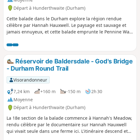
Départ à Hunderthwaite (Durham)
Cette balade dans le Durham explore la région rendue
célèbre par Hannah Hauxwell. Le paysage est sauvage et
jamais ennuyeux, et cette balade emprunte le Pennine Way
pour l'explorer.
Réservoir de Baldersdale - God's Bridge
- Durham Round Trail
Visorandonneur
7,24 km
+160 m
-150 m
2h 30
Moyenne
Départ à Hunderthwaite (Durham)
La 18e section de la balade commence à Hannah's Meadow,
rendu célèbre par le documentaire sur Hannah Hauxwell
qui vivait seule dans une ferme ici. L'itinéraire descend et
passe par les réservoirs de Balderhead et Blackton avant de