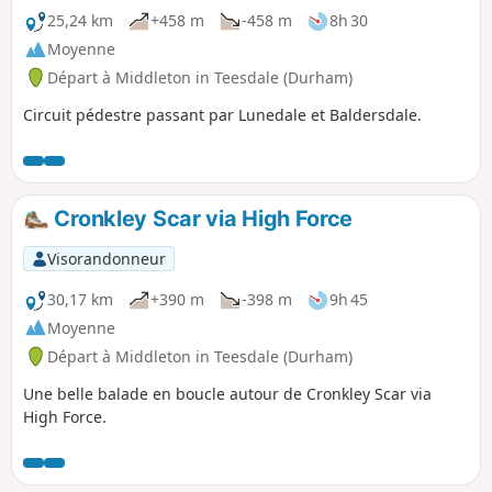
25,24 km
+458 m
-458 m
8h 30
Moyenne
Départ à Middleton in Teesdale (Durham)
Circuit pédestre passant par Lunedale et Baldersdale.
Cronkley Scar via High Force
Visorandonneur
30,17 km
+390 m
-398 m
9h 45
Moyenne
Départ à Middleton in Teesdale (Durham)
Une belle balade en boucle autour de Cronkley Scar via
High Force.