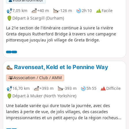
7,05 km
+40 m
-126 m
2h 10
Facile
Départ à Scargill (Durham)
La 21e section de l'itinéraire continue à suivre la rivière
Greta depuis Rutherford Bridge à travers une campagne
pittoresque jusqu'au joli village de Greta Bridge.
Ravenseat, Keld et le Pennine Way
Association / Club / AMM
16,70 km
+393 m
-393 m
5h 55
Difficile
Départ à Muker (North Yorkshire)
Une balade variée qui dure toute la journée, avec des
landes à perte de vue, de jolis villages, des cascades
impressionnantes et un petit aperçu de la région rocheuse
de Swaledale.