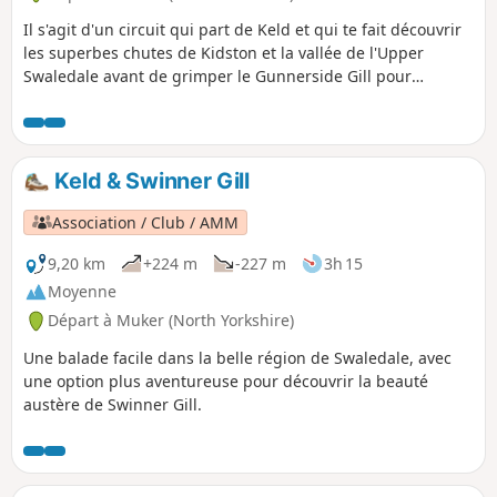
Il s'agit d'un circuit qui part de Keld et qui te fait découvrir
les superbes chutes de Kidston et la vallée de l'Upper
Swaledale avant de grimper le Gunnerside Gill pour
remonter le temps et découvrir les anciens villages miniers.
En sortant du ravin, tu arrives dans les landes où tu peux
profiter d'une vue imprenable sur le paysage des vallées,
puis tu redescends le ravin jusqu'à Crackpot Hall et retour à
Keld & Swinner Gill
Keld.
Association / Club / AMM
9,20 km
+224 m
-227 m
3h 15
Moyenne
Départ à Muker (North Yorkshire)
Une balade facile dans la belle région de Swaledale, avec
une option plus aventureuse pour découvrir la beauté
austère de Swinner Gill.