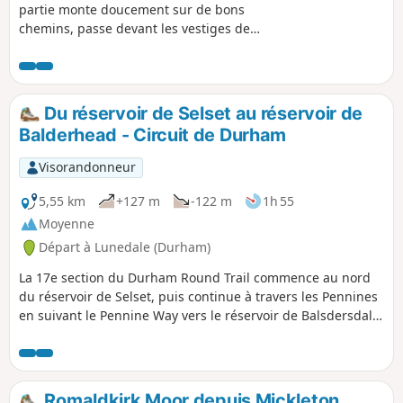
partie monte doucement sur de bons
chemins, passe devant les vestiges de
l'ancienne fonderie Old Gang Smelting
Mill, avant de traverser le ruisseau et la
lande de Melbecks Moor et de passer
devant les terrils de l'industrie minière
Du réservoir de Selset au réservoir de
du plomb, abandonnée depuis
Balderhead - Circuit de Durham
longtemps. Le sentier descend par l'un
des « hushes » jusqu'au Bunton Level,
Visorandonneur
au-dessus de Gunnerside Gill. Le retour
se fait sur des sentiers herbeux qui
5,55 km
+127 m
-122 m
1h 55
contournent Brownsey Moor et
Moyenne
traversent des terres agricoles, souvent
Départ à Lunedale (Durham)
en suivant des murs en pierres sèches
et en passant devant des fermes en
La 17e section du Durham Round Trail commence au nord
activité et des granges traditionnelles.
du réservoir de Selset, puis continue à travers les Pennines
en suivant le Pennine Way vers le réservoir de Balsdersdale.
Tout au long de la randonnée, tu pourras admirer de
nombreux réservoirs.
Romaldkirk Moor depuis Mickleton