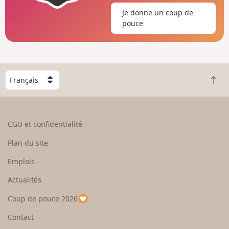
Je donne un coup de
pouce
C
R
h
e
o
t
i
o
s
CGU et confidentialité
u
i
r
s
Plan du site
e
s
n
e
Emplois
h
z
Actualités
a
u
u
n
Coup de pouce 2026
t
p
a
Contact
y