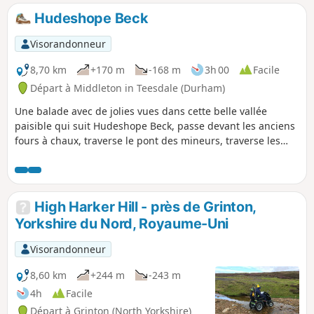
Hudeshope Beck
Visorandonneur
8,70 km
+170 m
-168 m
3h 00
Facile
Départ à Middleton in Teesdale (Durham)
Une balade avec de jolies vues dans cette belle vallée
paisible qui suit Hudeshope Beck, passe devant les anciens
fours à chaux, traverse le pont des mineurs, traverse les
bois et les champs jusqu'à la mine de Coldberry, puis
redescend le ruisseau de l'autre côté.
High Harker Hill - près de Grinton,
Yorkshire du Nord, Royaume-Uni
Visorandonneur
8,60 km
+244 m
-243 m
4h
Facile
Départ à Grinton (North Yorkshire)