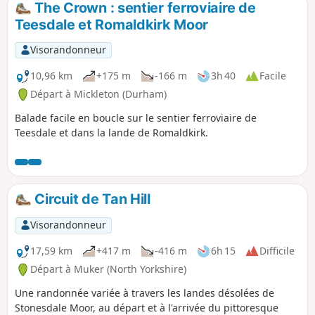
The Crown : sentier ferroviaire de
Teesdale et Romaldkirk Moor
Visorandonneur
10,96 km
+175 m
-166 m
3h 40
Facile
Départ à Mickleton (Durham)
Balade facile en boucle sur le sentier ferroviaire de
Teesdale et dans la lande de Romaldkirk.
Circuit de Tan Hill
Visorandonneur
17,59 km
+417 m
-416 m
6h 15
Difficile
Départ à Muker (North Yorkshire)
Une randonnée variée à travers les landes désolées de
Stonesdale Moor, au départ et à l'arrivée du pittoresque