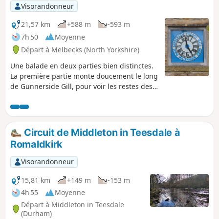
Romaldkirk avant de revenir à Eggleston
Visorandonneur
Hall. (Elle peut également commencer à
Romaldkirk ou Cotherstone).
21,57 km
+588 m
-593 m
7h 50
Moyenne
Départ à Melbecks (North Yorkshire)
Une balade en deux parties bien distinctes.
La première partie monte doucement le long
de Gunnerside Gill, pour voir les restes des
mines de plomb abandonnées. Elle traverse
la lande jusqu'à la mine de Swinner Gill, où
un petit détour permet de voir une cascade
et une grotte. La balade tourne ensuite vers
Circuit de Middleton in Teesdale à
le village de Keld. La deuxième partie
Romaldkirk
descend vers les cascades, puis traverse la
vallée en courbe jusqu'à Swaledale, où elle
Visorandonneur
passe par des terres agricoles typiques des
Yorkshire Dales.
15,81 km
+149 m
-153 m
4h 55
Moyenne
Départ à Middleton in Teesdale
(Durham)