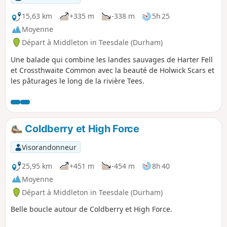
15,63 km
+335 m
-338 m
5h 25
Moyenne
Départ à Middleton in Teesdale (Durham)
Une balade qui combine les landes sauvages de Harter Fell
et Crossthwaite Common avec la beauté de Holwick Scars et
les pâturages le long de la rivière Tees.
Coldberry et High Force
Visorandonneur
25,95 km
+451 m
-454 m
8h 40
Moyenne
Départ à Middleton in Teesdale (Durham)
Belle boucle autour de Coldberry et High Force.