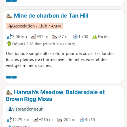
Mine de charbon de Tan Hill
Association / Club / AMM
3,06 km
+37 m
-37 m
1h 00
Facile
Départ à Muker (North Yorkshire)
Une balade simple aller-retour pour découvrir les landes
locales pleines de charme, avec de belles vues et des
vestiges miniers cachés.
Hannah's Meadow, Baldersdale et
Brown Rigg Moss
Visorandonneur
12,79 km
+210 m
-202 m
4h 15
Moyenne