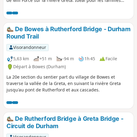
de Mill Force sur la rivière Greta. Idéal pour les familles
avec de jeunes enfants et pour les propriétaires de chiens.
De Bowes à Rutherford Bridge - Durham
Round Trail
Visorandonneur
5,63 km
+51 m
-94 m
1h 45
Facile
Départ à Bowes (Durham)
La 20e section du sentier part du village de Bowes et
traverse la vallée de la Greta, en suivant la rivière Greta
jusqu'au pont de Rutherford et aux cascades.
De Rutherford Bridge à Greta Bridge -
Circuit de Durham
Visorandonneur