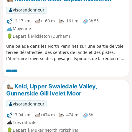
Visorandonneur
12,17 km
+160 m
-161 m
3h 55
Moyenne
Départ à Mickleton (Durham)
Une balade dans les North Pennines sur une partie de voie
ferrée désaffectée, des sentiers de lande et des pistes.
L'itinéraire traverse des paysages typiques de la région et
offre quelques vues sur Teesdale.
Keld, Upper Swaledale Valley,
Gunnerside Gill Ivelet Moor
Visorandonneur
17,94 km
+474 m
-474 m
6h
Très difficile
Départ à Muker (North Yorkshire)