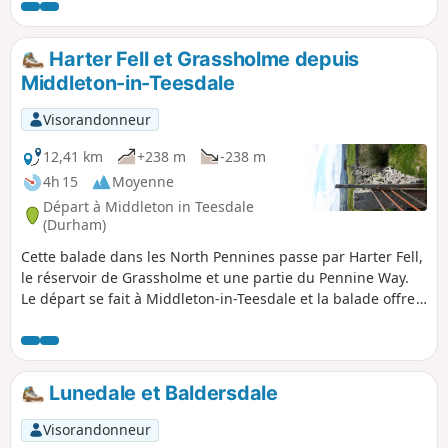
Harter Fell et Grassholme depuis
Middleton-in-Teesdale
Visorandonneur
12,41 km
+238 m
-238 m
4h 15
Moyenne
Départ à Middleton in Teesdale
(Durham)
Cette balade dans les North Pennines passe par Harter Fell,
le réservoir de Grassholme et une partie du Pennine Way.
Le départ se fait à Middleton-in-Teesdale et la balade offre
des paysages variés. En descendant dans la vallée de la
Lune, la balade continue le long du réservoir de
Grassholme avant de rejoindre le point de départ par une
ancienne voie ferrée.
Lunedale et Baldersdale
Visorandonneur