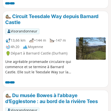
monter à Cotherstone Moor et de finir à la Roman Road.
Circuit Teesdale Way depuis Barnard
Castle
Visorandonneur
13,66 km
+144 m
-147 m
4h 20
Moyenne
Départ à Barnard Castle (Durham)
Une agréable promenade circulaire qui
commence et se termine à Barnard
Castle. Elle suit le Teesdale Way sur la
rive sud de la Tees et traverse la rivière
par une passerelle au nord du village
de Cotherstone. Elle revient ensuite sur
la rive opposée. Le parcours est
Du musée Bowes à l'abbaye
principalement plat et traverse des
d'Egglestone : au bord de la rivière Tees
terres agricoles et des bois riverains.
Visorandonneur