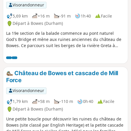
Visorandonneur
5,69 km
+16 m
-91 m
1h 40
Facile
Départ à Bowes (Durham)
La 19e section de la balade commence au pont naturel
God's Bridge et mène aux ruines anciennes du château de
Bowes. Ce parcours suit les berges de la rivière Greta à
travers des terres agricoles ouvertes.
Château de Bowes et cascade de Mill
Force
Visorandonneur
1,79 km
+58 m
-110 m
0h 40
Facile
Départ à Bowes (Durham)
Une petite boucle pour découvrir les ruines du château de
Bowes (site classé par English Heritage) et la petite cascade