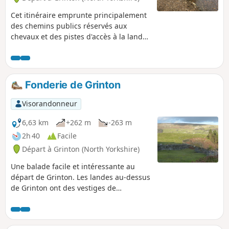
Cet itinéraire emprunte principalement
des chemins publics réservés aux
chevaux et des pistes d'accès à la lande,
dont le sol est recouvert de gravier et
traversé par des canaux de drainage.
#WalkingWithWheels.
Fonderie de Grinton
Visorandonneur
6,63 km
+262 m
-263 m
2h 40
Facile
Départ à Grinton (North Yorkshire)
Une balade facile et intéressante au
départ de Grinton. Les landes au-dessus
de Grinton ont des vestiges de
l'industrie minière du plomb et,
pendant cette balade, tu verras ces
vestiges ainsi qu'une fonderie bien