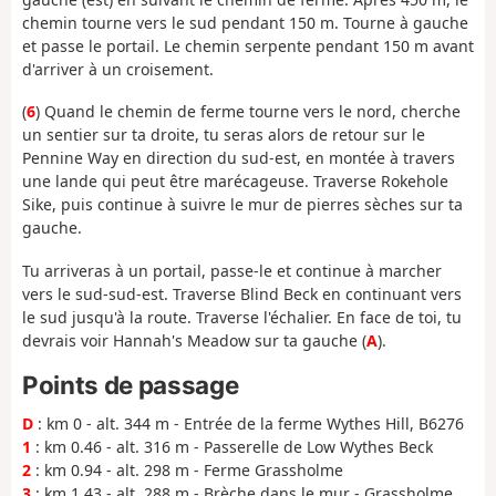
chemin tourne vers le sud pendant 150 m. Tourne à gauche
et passe le portail. Le chemin serpente pendant 150 m avant
d'arriver à un croisement.
(
6
) Quand le chemin de ferme tourne vers le nord, cherche
un sentier sur ta droite, tu seras alors de retour sur le
Pennine Way en direction du sud-est, en montée à travers
une lande qui peut être marécageuse. Traverse Rokehole
Sike, puis continue à suivre le mur de pierres sèches sur ta
gauche.
Tu arriveras à un portail, passe-le et continue à marcher
vers le sud-sud-est. Traverse Blind Beck en continuant vers
le sud jusqu'à la route. Traverse l'échalier. En face de toi, tu
devrais voir Hannah's Meadow sur ta gauche (
A
).
Points de passage
D
: km 0 - alt. 344 m - Entrée de la ferme Wythes Hill, B6276
1
: km 0.46 - alt. 316 m - Passerelle de Low Wythes Beck
2
: km 0.94 - alt. 298 m - Ferme Grassholme
3
: km 1.43 - alt. 288 m - Brèche dans le mur - Grassholme