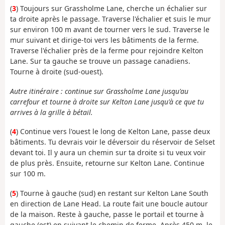
(
3
) Toujours sur Grassholme Lane, cherche un échalier sur
ta droite après le passage. Traverse l'échalier et suis le mur
sur environ 100 m avant de tourner vers le sud. Traverse le
mur suivant et dirige-toi vers les bâtiments de la ferme.
Traverse l'échalier près de la ferme pour rejoindre Kelton
Lane. Sur ta gauche se trouve un passage canadiens.
Tourne à droite (sud-ouest).
Autre itinéraire : continue sur Grassholme Lane jusqu'au
carrefour et tourne à droite sur Kelton Lane jusqu'à ce que tu
arrives à la grille à bétail.
(
4
) Continue vers l'ouest le long de Kelton Lane, passe deux
bâtiments. Tu devrais voir le déversoir du réservoir de Selset
devant toi. Il y aura un chemin sur ta droite si tu veux voir
de plus près. Ensuite, retourne sur Kelton Lane. Continue
sur 100 m.
(
5
) Tourne à gauche (sud) en restant sur Kelton Lane South
en direction de Lane Head. La route fait une boucle autour
de la maison. Reste à gauche, passe le portail et tourne à
gauche (est) en suivant le chemin de ferme. Après 450 m, le