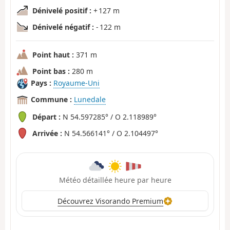
Dénivelé positif :
+ 127 m
Dénivelé négatif :
- 122 m
Point haut :
371 m
Point bas :
280 m
Pays :
Royaume-Uni
Commune :
Lunedale
Départ :
N 54.597285° / O 2.118989°
Arrivée :
N 54.566141° / O 2.104497°
Météo détaillée heure par heure
Découvrez Visorando Premium