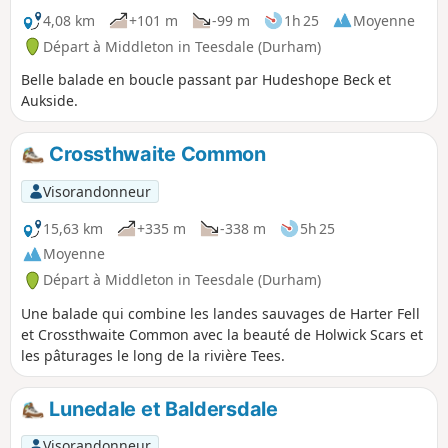
4,08 km
+101 m
-99 m
1h 25
Moyenne
Départ à Middleton in Teesdale (Durham)
Belle balade en boucle passant par Hudeshope Beck et
Aukside.
Crossthwaite Common
Visorandonneur
15,63 km
+335 m
-338 m
5h 25
Moyenne
Départ à Middleton in Teesdale (Durham)
Une balade qui combine les landes sauvages de Harter Fell
et Crossthwaite Common avec la beauté de Holwick Scars et
les pâturages le long de la rivière Tees.
Lunedale et Baldersdale
Visorandonneur