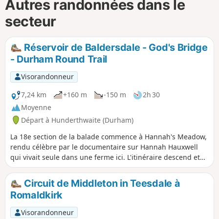
Autres randonnées dans le
secteur
Réservoir de Baldersdale - God's Bridge
- Durham Round Trail
Visorandonneur
7,24 km
+160 m
-150 m
2h 30
Moyenne
Départ à Hunderthwaite (Durham)
La 18e section de la balade commence à Hannah's Meadow,
rendu célèbre par le documentaire sur Hannah Hauxwell
qui vivait seule dans une ferme ici. L'itinéraire descend et
passe par les réservoirs de Balderhead et Blackton avant de
monter à Cotherstone Moor et de finir à la Roman Road.
Circuit de Middleton in Teesdale à
Romaldkirk
Visorandonneur