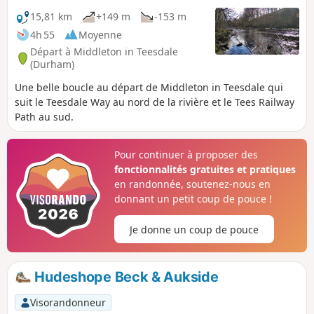
15,81 km
+149 m
-153 m
4h 55
Moyenne
Départ à Middleton in Teesdale
(Durham)
Une belle boucle au départ de Middleton in Teesdale qui
suit le Teesdale Way au nord de la rivière et le Tees Railway
Path au sud.
Pour continuer à proposer des
fonctionnalités gratuites et pratiques
en randonnée, soutenez-nous en
donnant un petit coup de pouce !
Je donne un coup de pouce
Hudeshope Beck & Aukside
Visorandonneur