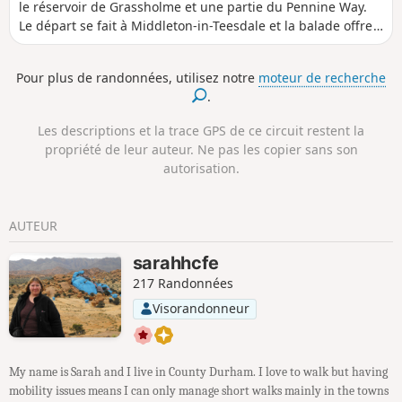
le réservoir de Grassholme et une partie du Pennine Way.
Le départ se fait à Middleton-in-Teesdale et la balade offre
des paysages variés. En descendant dans la vallée de la
Lune, la balade continue le long du réservoir de
Pour plus de randonnées, utilisez notre
moteur de recherche
Grassholme avant de rejoindre le point de départ par une
.
ancienne voie ferrée.
Les descriptions et la trace GPS de ce circuit restent la
propriété de leur auteur. Ne pas les copier sans son
autorisation.
AUTEUR
sarahhcfe
217 Randonnées
Visorandonneur
My name is Sarah and I live in County Durham. I love to walk but having
mobility issues means I can only manage short walks mainly in the towns