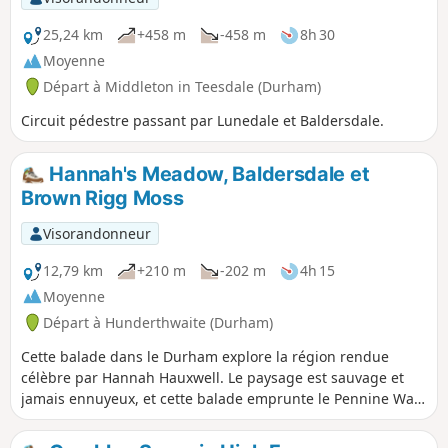
25,24 km
+458 m
-458 m
8h 30
Moyenne
Départ à Middleton in Teesdale (Durham)
Circuit pédestre passant par Lunedale et Baldersdale.
Hannah's Meadow, Baldersdale et
Brown Rigg Moss
Visorandonneur
12,79 km
+210 m
-202 m
4h 15
Moyenne
Départ à Hunderthwaite (Durham)
Cette balade dans le Durham explore la région rendue
célèbre par Hannah Hauxwell. Le paysage est sauvage et
jamais ennuyeux, et cette balade emprunte le Pennine Way
pour l'explorer.