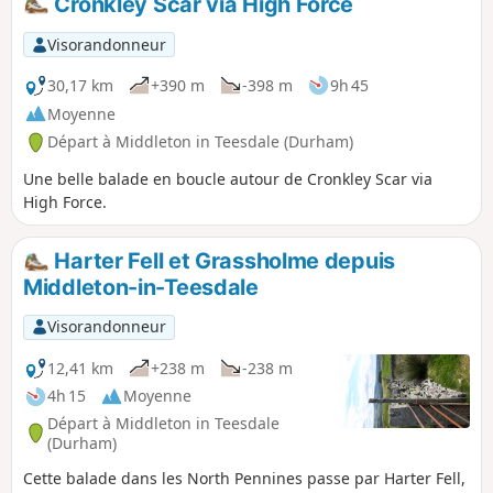
Cronkley Scar via High Force
Visorandonneur
30,17 km
+390 m
-398 m
9h 45
Moyenne
Départ à Middleton in Teesdale (Durham)
Une belle balade en boucle autour de Cronkley Scar via
High Force.
Harter Fell et Grassholme depuis
Middleton-in-Teesdale
Visorandonneur
12,41 km
+238 m
-238 m
4h 15
Moyenne
Départ à Middleton in Teesdale
(Durham)
Cette balade dans les North Pennines passe par Harter Fell,