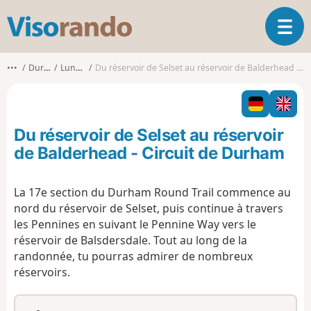
V
O
i
u
s
v
o
•••
Durham
Lunedale
Du réservoir de Selset au réservoir de Balderhead - Circuit de Durham
r
r
i
a
r
n
l
d
Du réservoir de Selset au réservoir
a
o
n
de Balderhead - Circuit de Durham
a
v
La 17e section du Durham Round Trail commence au
i
nord du réservoir de Selset, puis continue à travers
g
a
les Pennines en suivant le Pennine Way vers le
t
réservoir de Balsdersdale. Tout au long de la
i
randonnée, tu pourras admirer de nombreux
o
réservoirs.
n