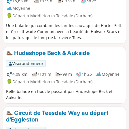
15,63 km
+335 m
-338 m
5h 25
Moyenne
Départ à Middleton in Teesdale (Durham)
Une balade qui combine les landes sauvages de Harter Fell
et Crossthwaite Common avec la beauté de Holwick Scars et
les pâturages le long de la rivière Tees.
Hudeshope Beck & Aukside
Visorandonneur
4,08 km
+101 m
-99 m
1h 25
Moyenne
Départ à Middleton in Teesdale (Durham)
Belle balade en boucle passant par Hudeshope Beck et
Aukside.
Circuit de Teesdale Way au départ
d'Eggleston