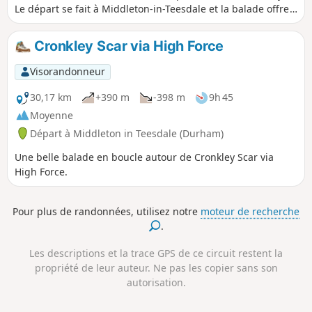
Le départ se fait à Middleton-in-Teesdale et la balade offre
des paysages variés. En descendant dans la vallée de la
Lune, la balade continue le long du réservoir de
Cronkley Scar via High Force
Grassholme avant de rejoindre le point de départ par une
ancienne voie ferrée.
Visorandonneur
30,17 km
+390 m
-398 m
9h 45
Moyenne
Départ à Middleton in Teesdale (Durham)
Une belle balade en boucle autour de Cronkley Scar via
High Force.
Pour plus de randonnées, utilisez notre
moteur de recherche
.
Les descriptions et la trace GPS de ce circuit restent la
propriété de leur auteur. Ne pas les copier sans son
autorisation.