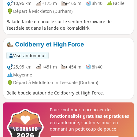
10,96 km
+175 m
-166 m
3h 40
Facile
Départ à Mickleton (Durham)
Balade facile en boucle sur le sentier ferroviaire de
Teesdale et dans la lande de Romaldkirk.
Coldberry et High Force
Visorandonneur
25,95 km
+451 m
-454 m
8h 40
Moyenne
Départ à Middleton in Teesdale (Durham)
Belle boucle autour de Coldberry et High Force.
Pour continuer à proposer des
fonctionnalités gratuites et pratiques
en randonnée, soutenez-nous en
donnant un petit coup de pouce !