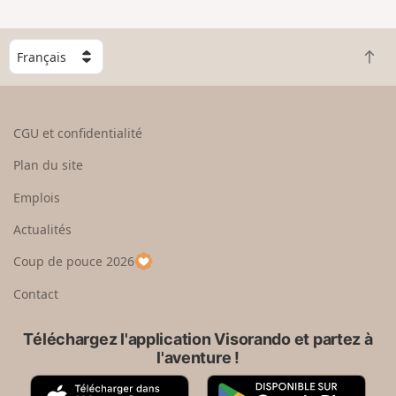
n
g
C
r
R
h
a
e
o
n
t
i
d
o
s
CGU et confidentialité
u
i
r
s
Plan du site
e
s
n
e
Emplois
h
z
Actualités
a
u
u
n
Coup de pouce 2026
t
p
a
Contact
y
s
Téléchargez l'application Visorando et partez à
l'aventure !
A
G