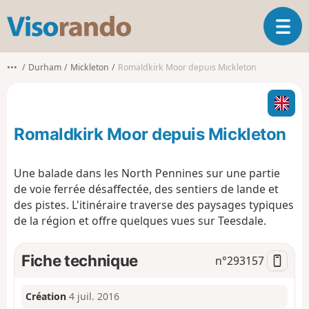
V
O
i
u
s
v
o
•••
Durham
Mickleton
Romaldkirk Moor depuis Mickleton
r
r
i
a
r
n
l
d
Romaldkirk Moor depuis Mickleton
a
o
n
a
Une balade dans les North Pennines sur une partie
v
de voie ferrée désaffectée, des sentiers de lande et
i
des pistes. L'itinéraire traverse des paysages typiques
g
de la région et offre quelques vues sur Teesdale.
a
t
i
Fiche technique
n°
293157
o
n
Création
4 juil. 2016