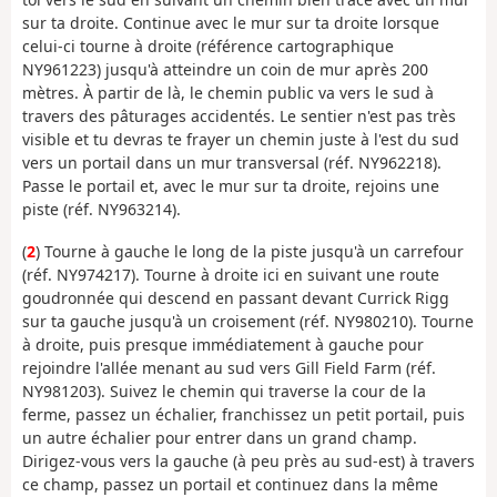
sur ta droite. Continue avec le mur sur ta droite lorsque
celui-ci tourne à droite (référence cartographique
NY961223) jusqu'à atteindre un coin de mur après 200
mètres. À partir de là, le chemin public va vers le sud à
travers des pâturages accidentés. Le sentier n'est pas très
visible et tu devras te frayer un chemin juste à l'est du sud
vers un portail dans un mur transversal (réf. NY962218).
Passe le portail et, avec le mur sur ta droite, rejoins une
piste (réf. NY963214).
(
2
) Tourne à gauche le long de la piste jusqu'à un carrefour
(réf. NY974217). Tourne à droite ici en suivant une route
goudronnée qui descend en passant devant Currick Rigg
sur ta gauche jusqu'à un croisement (réf. NY980210). Tourne
à droite, puis presque immédiatement à gauche pour
rejoindre l'allée menant au sud vers Gill Field Farm (réf.
NY981203). Suivez le chemin qui traverse la cour de la
ferme, passez un échalier, franchissez un petit portail, puis
un autre échalier pour entrer dans un grand champ.
Dirigez-vous vers la gauche (à peu près au sud-est) à travers
ce champ, passez un portail et continuez dans la même