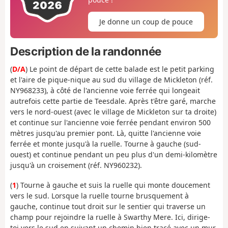
Je donne un coup de pouce
Description de la randonnée
(
D/A
) Le point de départ de cette balade est le petit parking
et l'aire de pique-nique au sud du village de Mickleton (réf.
NY968233), à côté de l'ancienne voie ferrée qui longeait
autrefois cette partie de Teesdale. Après t'être garé, marche
vers le nord-ouest (avec le village de Mickleton sur ta droite)
et continue sur l'ancienne voie ferrée pendant environ 500
mètres jusqu'au premier pont. Là, quitte l'ancienne voie
ferrée et monte jusqu'à la ruelle. Tourne à gauche (sud-
ouest) et continue pendant un peu plus d'un demi-kilomètre
jusqu'à un croisement (réf. NY960232).
(
1
) Tourne à gauche et suis la ruelle qui monte doucement
vers le sud. Lorsque la ruelle tourne brusquement à
gauche, continue tout droit sur le sentier qui traverse un
champ pour rejoindre la ruelle à Swarthy Mere. Ici, dirige-
toi vers le sud en suivant un chemin bien tracé avec un mur