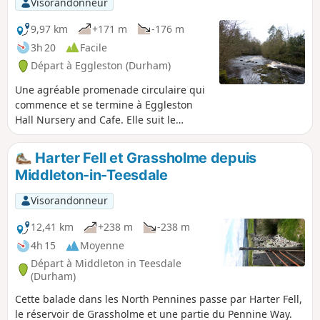
Visorandonneur
9,97 km
+171 m
-176 m
3h 20
Facile
Départ à Eggleston (Durham)
Une agréable promenade circulaire qui
commence et se termine à Eggleston
Hall Nursery and Cafe. Elle suit le
Teesdale Way sur la rive nord de la Tees
et traverse la rivière par une passerelle
Harter Fell et Grassholme depuis
au nord du village de Cotherstone. Elle
Middleton-in-Teesdale
revient ensuite sur la rive opposée pour
traverser le charmant village de
Visorandonneur
Romaldkirk avant de revenir à Eggleston
Hall. (Elle peut également commencer à
12,41 km
+238 m
-238 m
Romaldkirk ou Cotherstone).
4h 15
Moyenne
Départ à Middleton in Teesdale
(Durham)
Cette balade dans les North Pennines passe par Harter Fell,
le réservoir de Grassholme et une partie du Pennine Way.