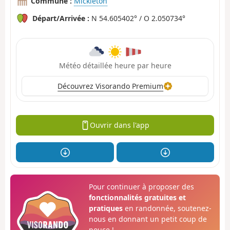
Commune :
Mickleton
Départ/Arrivée :
N 54.605402° / O 2.050734°
Météo détaillée heure par heure
Découvrez Visorando Premium
Ouvrir dans l'app
Pour continuer à proposer des
fonctionnalités gratuites et
pratiques
en randonnée, soutenez-
nous en donnant un petit coup de
pouce !