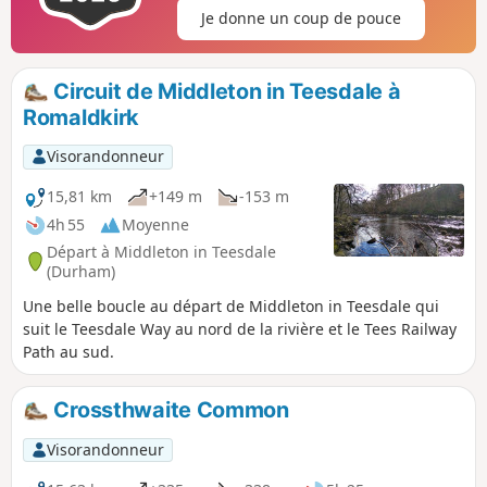
Je donne un coup de pouce
Circuit de Middleton in Teesdale à
Romaldkirk
Visorandonneur
15,81 km
+149 m
-153 m
4h 55
Moyenne
Départ à Middleton in Teesdale
(Durham)
Une belle boucle au départ de Middleton in Teesdale qui
suit le Teesdale Way au nord de la rivière et le Tees Railway
Path au sud.
Crossthwaite Common
Visorandonneur