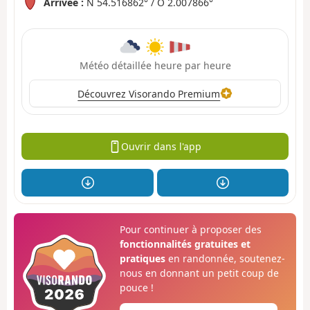
Arrivée :
N 54.516862° / O 2.007866°
Météo détaillée heure par heure
Découvrez Visorando Premium
Ouvrir dans l'app
Pour continuer à proposer des
fonctionnalités gratuites et
pratiques
en randonnée, soutenez-
nous en donnant un petit coup de
pouce !