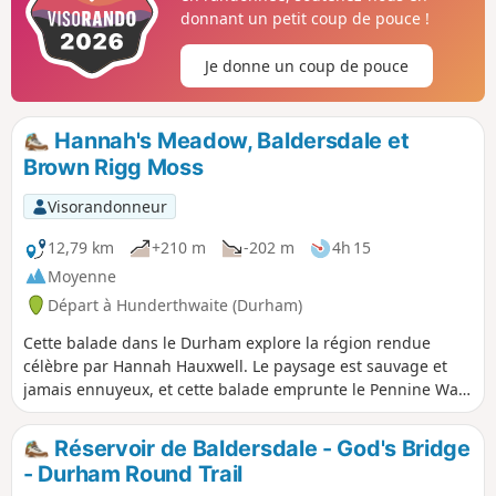
donnant un petit coup de pouce !
Je donne un coup de pouce
Hannah's Meadow, Baldersdale et
Brown Rigg Moss
Visorandonneur
12,79 km
+210 m
-202 m
4h 15
Moyenne
Départ à Hunderthwaite (Durham)
Cette balade dans le Durham explore la région rendue
célèbre par Hannah Hauxwell. Le paysage est sauvage et
jamais ennuyeux, et cette balade emprunte le Pennine Way
pour l'explorer.
Réservoir de Baldersdale - God's Bridge
- Durham Round Trail