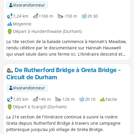
Visorandonneur
7,24 km
+160 m
-150 m
2h 30
Moyenne
Départ à Hunderthwaite (Durham)
La 18e section de la balade commence à Hannah's Meadow,
rendu célèbre par le documentaire sur Hannah Hauxwell
qui vivait seule dans une ferme ici. L'itinéraire descend et
passe par les réservoirs de Balderhead et Blackton avant de
monter à Cotherstone Moor et de finir à la Roman Road.
De Rutherford Bridge à Greta Bridge -
Circuit de Durham
Visorandonneur
7,05 km
+40 m
-126 m
2h 10
Facile
Départ à Scargill (Durham)
La 21e section de l'itinéraire continue à suivre la rivière
Greta depuis Rutherford Bridge à travers une campagne
pittoresque jusqu'au joli village de Greta Bridge.