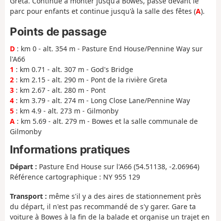
Greta. Continue à monter jusqu'à Bowes, passe devant le
parc pour enfants et continue jusqu'à la salle des fêtes (
A
).
Points de passage
D
: km 0 - alt. 354 m - Pasture End House/Pennine Way sur
l'A66
1
: km 0.71 - alt. 307 m - God's Bridge
2
: km 2.15 - alt. 290 m - Pont de la rivière Greta
3
: km 2.67 - alt. 280 m - Pont
4
: km 3.79 - alt. 274 m - Long Close Lane/Pennine Way
5
: km 4.9 - alt. 273 m - Gilmonby
A
: km 5.69 - alt. 279 m - Bowes et la salle communale de
Gilmonby
Informations pratiques
Départ :
Pasture End House sur l'A66 (54.51138, -2.06964)
Référence cartographique : NY 955 129
Transport :
même s'il y a des aires de stationnement près
du départ, il n'est pas recommandé de s'y garer. Gare ta
voiture à Bowes à la fin de la balade et organise un trajet en