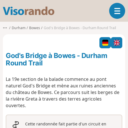
V
O
i
u
s
v
o
•••
Durham
Bowes
God's Bridge à Bowes - Durham Round Trail
r
r
i
a
r
n
l
d
God's Bridge à Bowes - Durham
a
o
n
Round Trail
a
v
La 19e section de la balade commence au pont
i
naturel God's Bridge et mène aux ruines anciennes
g
a
du château de Bowes. Ce parcours suit les berges de
t
la rivière Greta à travers des terres agricoles
i
ouvertes.
o
n
Cette randonnée fait partie d'un circuit en