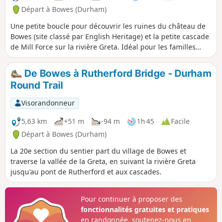
Départ à Bowes (Durham)
Une petite boucle pour découvrir les ruines du château de
Bowes (site classé par English Heritage) et la petite cascade
de Mill Force sur la rivière Greta. Idéal pour les familles
avec de jeunes enfants et pour les propriétaires de chiens.
De Bowes à Rutherford Bridge - Durham
Round Trail
Visorandonneur
5,63 km
+51 m
-94 m
1h 45
Facile
Départ à Bowes (Durham)
La 20e section du sentier part du village de Bowes et
traverse la vallée de la Greta, en suivant la rivière Greta
jusqu'au pont de Rutherford et aux cascades.
Pour continuer à proposer des
fonctionnalités gratuites et pratiques
en randonnée, soutenez-nous en