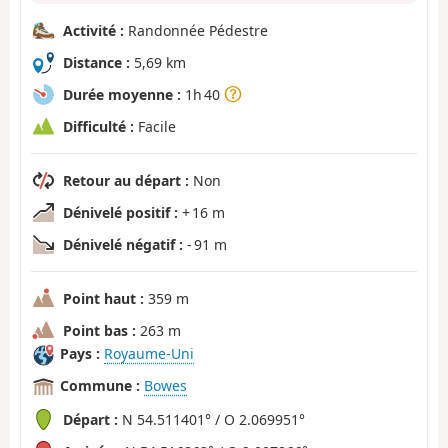
Activité :
Randonnée Pédestre
Distance :
5,69 km
Durée moyenne :
1h 40
Difficulté :
Facile
Retour au départ :
Non
Dénivelé positif :
+ 16 m
Dénivelé négatif :
- 91 m
Point haut :
359 m
Point bas :
263 m
Pays :
Royaume-Uni
Commune :
Bowes
Départ :
N 54.511401° / O 2.069951°