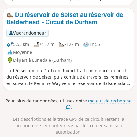
de Swaledale.
Du réservoir de Selset au réservoir de
Balderhead - Circuit de Durham
Visorandonneur
5,55 km
+127 m
-122 m
1h 55
Moyenne
Départ à Lunedale (Durham)
La 17e section du Durham Round Trail commence au nord
du réservoir de Selset, puis continue à travers les Pennines
en suivant le Pennine Way vers le réservoir de Balsdersdale.
Tout au long de la randonnée, tu pourras admirer de
nombreux réservoirs.
Pour plus de randonnées, utilisez notre
moteur de recherche
.
Les descriptions et la trace GPS de ce circuit restent la
propriété de leur auteur. Ne pas les copier sans son
autorisation.