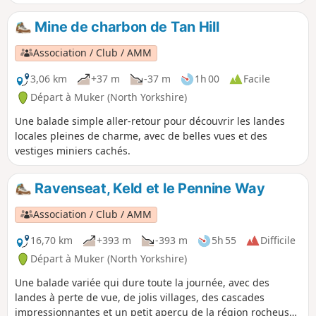
Mine de charbon de Tan Hill
Association / Club / AMM
3,06 km
+37 m
-37 m
1h 00
Facile
Départ à Muker (North Yorkshire)
Une balade simple aller-retour pour découvrir les landes
locales pleines de charme, avec de belles vues et des
vestiges miniers cachés.
Ravenseat, Keld et le Pennine Way
Association / Club / AMM
16,70 km
+393 m
-393 m
5h 55
Difficile
Départ à Muker (North Yorkshire)
Une balade variée qui dure toute la journée, avec des
landes à perte de vue, de jolis villages, des cascades
impressionnantes et un petit aperçu de la région rocheuse