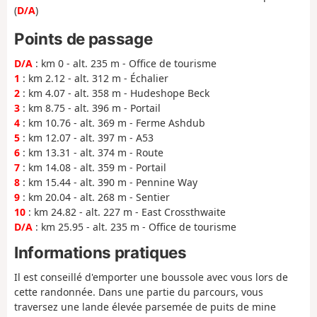
(
D/A
)
Points de passage
D/A
: km 0 - alt. 235 m - Office de tourisme
1
: km 2.12 - alt. 312 m - Échalier
2
: km 4.07 - alt. 358 m - Hudeshope Beck
3
: km 8.75 - alt. 396 m - Portail
4
: km 10.76 - alt. 369 m - Ferme Ashdub
5
: km 12.07 - alt. 397 m - A53
6
: km 13.31 - alt. 374 m - Route
7
: km 14.08 - alt. 359 m - Portail
8
: km 15.44 - alt. 390 m - Pennine Way
9
: km 20.04 - alt. 268 m - Sentier
10
: km 24.82 - alt. 227 m - East Crossthwaite
D/A
: km 25.95 - alt. 235 m - Office de tourisme
Informations pratiques
Il est conseillé d'emporter une boussole avec vous lors de
cette randonnée. Dans une partie du parcours, vous
traversez une lande élevée parsemée de puits de mine