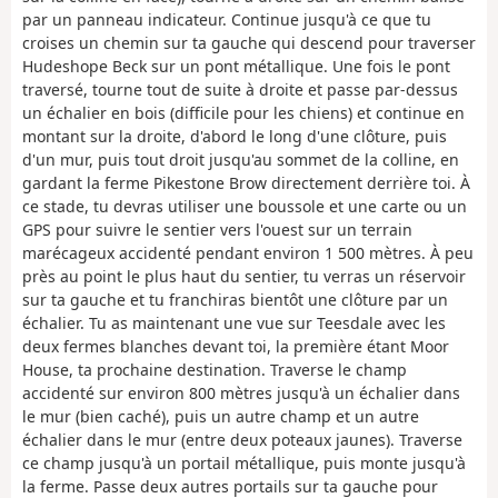
par un panneau indicateur. Continue jusqu'à ce que tu
croises un chemin sur ta gauche qui descend pour traverser
Hudeshope Beck sur un pont métallique. Une fois le pont
traversé, tourne tout de suite à droite et passe par-dessus
un échalier en bois (difficile pour les chiens) et continue en
montant sur la droite, d'abord le long d'une clôture, puis
d'un mur, puis tout droit jusqu'au sommet de la colline, en
gardant la ferme Pikestone Brow directement derrière toi. À
ce stade, tu devras utiliser une boussole et une carte ou un
GPS pour suivre le sentier vers l'ouest sur un terrain
marécageux accidenté pendant environ 1 500 mètres. À peu
près au point le plus haut du sentier, tu verras un réservoir
sur ta gauche et tu franchiras bientôt une clôture par un
échalier. Tu as maintenant une vue sur Teesdale avec les
deux fermes blanches devant toi, la première étant Moor
House, ta prochaine destination. Traverse le champ
accidenté sur environ 800 mètres jusqu'à un échalier dans
le mur (bien caché), puis un autre champ et un autre
échalier dans le mur (entre deux poteaux jaunes). Traverse
ce champ jusqu'à un portail métallique, puis monte jusqu'à
la ferme. Passe deux autres portails sur ta gauche pour