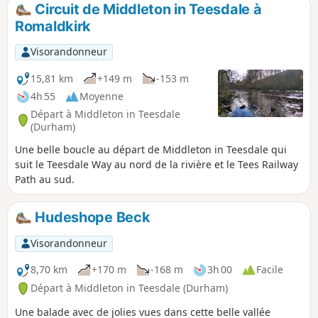
Circuit de Middleton in Teesdale à
Romaldkirk
Visorandonneur
15,81 km
+149 m
-153 m
4h 55
Moyenne
Départ à Middleton in Teesdale
(Durham)
Une belle boucle au départ de Middleton in Teesdale qui
suit le Teesdale Way au nord de la rivière et le Tees Railway
Path au sud.
Hudeshope Beck
Visorandonneur
8,70 km
+170 m
-168 m
3h 00
Facile
Départ à Middleton in Teesdale (Durham)
Une balade avec de jolies vues dans cette belle vallée