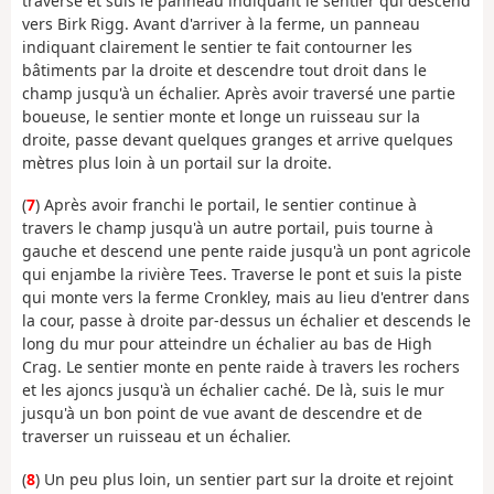
traverse et suis le panneau indiquant le sentier qui descend
vers Birk Rigg. Avant d'arriver à la ferme, un panneau
indiquant clairement le sentier te fait contourner les
bâtiments par la droite et descendre tout droit dans le
champ jusqu'à un échalier. Après avoir traversé une partie
boueuse, le sentier monte et longe un ruisseau sur la
droite, passe devant quelques granges et arrive quelques
mètres plus loin à un portail sur la droite.
(
7
) Après avoir franchi le portail, le sentier continue à
travers le champ jusqu'à un autre portail, puis tourne à
gauche et descend une pente raide jusqu'à un pont agricole
qui enjambe la rivière Tees. Traverse le pont et suis la piste
qui monte vers la ferme Cronkley, mais au lieu d'entrer dans
la cour, passe à droite par-dessus un échalier et descends le
long du mur pour atteindre un échalier au bas de High
Crag. Le sentier monte en pente raide à travers les rochers
et les ajoncs jusqu'à un échalier caché. De là, suis le mur
jusqu'à un bon point de vue avant de descendre et de
traverser un ruisseau et un échalier.
(
8
) Un peu plus loin, un sentier part sur la droite et rejoint