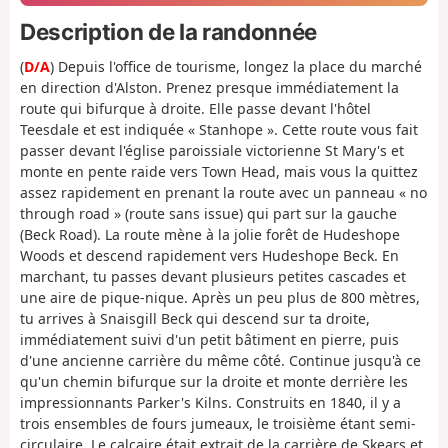
Description de la randonnée
(
D/A
) Depuis l'office de tourisme, longez la place du marché
en direction d'Alston. Prenez presque immédiatement la
route qui bifurque à droite. Elle passe devant l'hôtel
Teesdale et est indiquée « Stanhope ». Cette route vous fait
passer devant l'église paroissiale victorienne St Mary's et
monte en pente raide vers Town Head, mais vous la quittez
assez rapidement en prenant la route avec un panneau « no
through road » (route sans issue) qui part sur la gauche
(Beck Road). La route mène à la jolie forêt de Hudeshope
Woods et descend rapidement vers Hudeshope Beck. En
marchant, tu passes devant plusieurs petites cascades et
une aire de pique-nique. Après un peu plus de 800 mètres,
tu arrives à Snaisgill Beck qui descend sur ta droite,
immédiatement suivi d'un petit bâtiment en pierre, puis
d'une ancienne carrière du même côté. Continue jusqu'à ce
qu'un chemin bifurque sur la droite et monte derrière les
impressionnants Parker's Kilns. Construits en 1840, il y a
trois ensembles de fours jumeaux, le troisième étant semi-
circulaire. Le calcaire était extrait de la carrière de Skears et