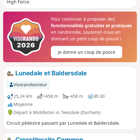
High Force.
Pour continuer à proposer des
fonctionnalités gratuites et pratiques
en randonnée, soutenez-nous en
donnant un petit coup de pouce !
Je donne un coup de pouce
Lunedale et Baldersdale
Visorandonneur
25,24 km
+458 m
-458 m
8h 30
Moyenne
Départ à Middleton in Teesdale (Durham)
Circuit pédestre passant par Lunedale et Baldersdale.
Crossthwaite Common