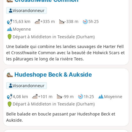
Visorandonneur
15,63 km
+335 m
-338 m
5h 25
Moyenne
Départ à Middleton in Teesdale (Durham)
Une balade qui combine les landes sauvages de Harter Fell
et Crossthwaite Common avec la beauté de Holwick Scars et
les pâturages le long de la rivière Tees.
Hudeshope Beck & Aukside
Visorandonneur
4,08 km
+101 m
-99 m
1h 25
Moyenne
Départ à Middleton in Teesdale (Durham)
Belle balade en boucle passant par Hudeshope Beck et
Aukside.