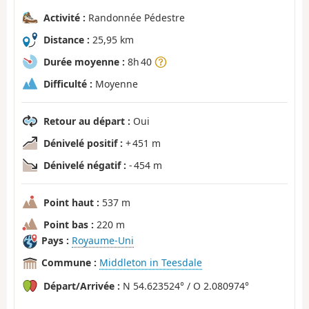
Activité :
Randonnée Pédestre
Distance :
25,95 km
Durée moyenne :
8h 40
Difficulté :
Moyenne
Retour au départ :
Oui
Dénivelé positif :
+ 451 m
Dénivelé négatif :
- 454 m
Point haut :
537 m
Point bas :
220 m
Pays :
Royaume-Uni
Commune :
Middleton in Teesdale
Départ/Arrivée :
N 54.623524° / O 2.080974°