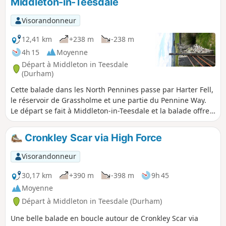
Middleton-in-Teesdale
Visorandonneur
12,41 km
+238 m
-238 m
4h 15
Moyenne
Départ à Middleton in Teesdale
(Durham)
Cette balade dans les North Pennines passe par Harter Fell,
le réservoir de Grassholme et une partie du Pennine Way.
Le départ se fait à Middleton-in-Teesdale et la balade offre
des paysages variés. En descendant dans la vallée de la
Lune, la balade continue le long du réservoir de
Cronkley Scar via High Force
Grassholme avant de rejoindre le point de départ par une
ancienne voie ferrée.
Visorandonneur
30,17 km
+390 m
-398 m
9h 45
Moyenne
Départ à Middleton in Teesdale (Durham)
Une belle balade en boucle autour de Cronkley Scar via