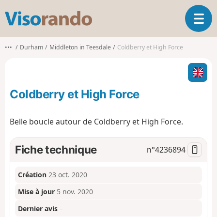
V
O
i
u
s
v
o
•••
Durham
Middleton in Teesdale
Coldberry et High Force
r
r
i
a
r
n
l
d
Coldberry et High Force
a
o
n
a
Belle boucle autour de Coldberry et High Force.
v
i
g
Fiche technique
n°
4236894
a
t
Création
23 oct. 2020
i
o
Mise à jour
5 nov. 2020
n
Dernier avis
–