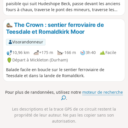
paisible qui suit Hudeshope Beck, passe devant les anciens
fours à chaux, traverse le pont des mineurs, traverse les
bois et les champs jusqu'à la mine de Coldberry, puis
redescend le ruisseau de l'autre côté.
The Crown : sentier ferroviaire de
Teesdale et Romaldkirk Moor
Visorandonneur
10,96 km
+175 m
-166 m
3h 40
Facile
Départ à Mickleton (Durham)
Balade facile en boucle sur le sentier ferroviaire de
Teesdale et dans la lande de Romaldkirk.
Pour plus de randonnées, utilisez notre
moteur de recherche
.
Les descriptions et la trace GPS de ce circuit restent la
propriété de leur auteur. Ne pas les copier sans son
autorisation.