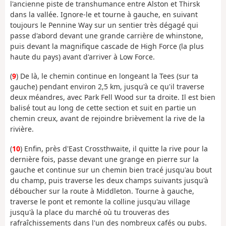
l'ancienne piste de transhumance entre Alston et Thirsk
dans la vallée. Ignore-le et tourne à gauche, en suivant
toujours le Pennine Way sur un sentier très dégagé qui
passe d'abord devant une grande carrière de whinstone,
puis devant la magnifique cascade de High Force (la plus
haute du pays) avant d'arriver à Low Force.
(
9
) De là, le chemin continue en longeant la Tees (sur ta
gauche) pendant environ 2,5 km, jusqu'à ce qu'il traverse
deux méandres, avec Park Fell Wood sur ta droite. Il est bien
balisé tout au long de cette section et suit en partie un
chemin creux, avant de rejoindre brièvement la rive de la
rivière.
(
10
) Enfin, près d'East Crossthwaite, il quitte la rive pour la
dernière fois, passe devant une grange en pierre sur la
gauche et continue sur un chemin bien tracé jusqu'au bout
du champ, puis traverse les deux champs suivants jusqu'à
déboucher sur la route à Middleton. Tourne à gauche,
traverse le pont et remonte la colline jusqu'au village
jusqu'à la place du marché où tu trouveras des
rafraîchissements dans l'un des nombreux cafés ou pubs.