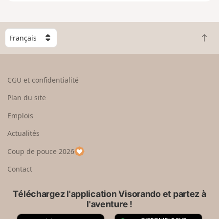
e
n
g
C
r
R
h
a
e
o
n
t
i
d
o
s
CGU et confidentialité
u
i
r
s
Plan du site
e
s
n
e
Emplois
h
z
Actualités
a
u
u
n
Coup de pouce 2026
t
p
a
Contact
y
s
Téléchargez l'application Visorando et partez à
l'aventure !
A
G