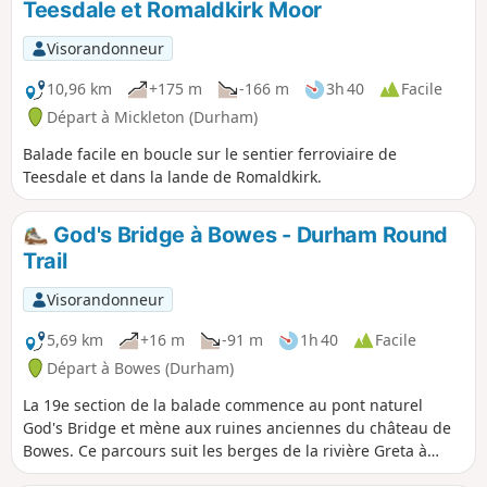
Teesdale et Romaldkirk Moor
Visorandonneur
10,96 km
+175 m
-166 m
3h 40
Facile
Départ à Mickleton (Durham)
Balade facile en boucle sur le sentier ferroviaire de
Teesdale et dans la lande de Romaldkirk.
God's Bridge à Bowes - Durham Round
Trail
Visorandonneur
5,69 km
+16 m
-91 m
1h 40
Facile
Départ à Bowes (Durham)
La 19e section de la balade commence au pont naturel
God's Bridge et mène aux ruines anciennes du château de
Bowes. Ce parcours suit les berges de la rivière Greta à
travers des terres agricoles ouvertes.