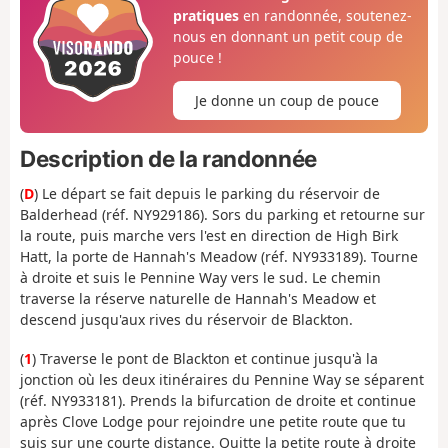
pratiques
en randonnée, soutenez-
nous en donnant un petit coup de
pouce !
Je donne un coup de pouce
Description de la randonnée
(
D
) Le départ se fait depuis le parking du réservoir de
Balderhead (réf. NY929186). Sors du parking et retourne sur
la route, puis marche vers l'est en direction de High Birk
Hatt, la porte de Hannah's Meadow (réf. NY933189). Tourne
à droite et suis le Pennine Way vers le sud. Le chemin
traverse la réserve naturelle de Hannah's Meadow et
descend jusqu'aux rives du réservoir de Blackton.
(
1
) Traverse le pont de Blackton et continue jusqu'à la
jonction où les deux itinéraires du Pennine Way se séparent
(réf. NY933181). Prends la bifurcation de droite et continue
après Clove Lodge pour rejoindre une petite route que tu
suis sur une courte distance. Quitte la petite route à droite