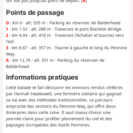
sur vos pas jusqu'au point de départ. (
A
)
Points de passage
D
: km 0 - alt. 335 m - Parking du réservoir de Balderhead
1
: km 1.52 - alt. 288 m - Traversez le pont Blackton Bridge.
2
: km 4.04 - alt. 418 m - Traversez l'échalier et tournez vers
l'est.
3
: km 6.67 - alt. 357 m - Tourne à gauche le long du Pennine
Way.
A
: km 12.79 - alt. 351 m - Parking du réservoir de
Balderhead
Informations pratiques
Cette balade te fait découvrir les environs rendus célèbres
par Hannah Hawkswell, une fermière solitaire qui gagnait
sa vie avec des méthodes traditionnelles. Le parcours
emprunte des sections du Pennine Way, qui offre deux
itinéraires dans cette zone. Il vaut mieux choisir une
journée claire pour profiter pleinement du ciel et des
paysages incroyables des North Pennines.