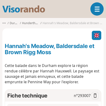
V
O
i
u
s
v
o
•••
Durham
Hunderthwaite
Hannah's Meadow, Baldersdale et Brown Rigg Moss
r
r
i
a
r
n
l
d
Hannah's Meadow, Baldersdale et
a
o
n
Brown Rigg Moss
a
v
Cette balade dans le Durham explore la région
i
rendue célèbre par Hannah Hauxwell. Le paysage est
g
a
sauvage et jamais ennuyeux, et cette balade
t
emprunte le Pennine Way pour l'explorer.
i
o
Fiche technique
n°
293007
n