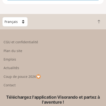
e
e
n
g
C
r
R
h
a
e
o
n
t
i
d
o
s
CGU et confidentialité
u
i
r
s
Plan du site
e
s
n
e
Emplois
h
z
Actualités
a
u
u
n
Coup de pouce 2026
t
p
a
Contact
y
s
Téléchargez l'application Visorando et partez à
l'aventure !