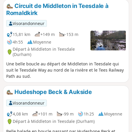
Circuit de Middleton in Teesdale à
Romaldkirk
Visorandonneur
15,81 km
+149 m
-153 m
4h 55
Moyenne
Départ à Middleton in Teesdale
(Durham)
Une belle boucle au départ de Middleton in Teesdale qui
suit le Teesdale Way au nord de la rivière et le Tees Railway
Path au sud.
Hudeshope Beck & Aukside
Visorandonneur
4,08 km
+101 m
-99 m
1h 25
Moyenne
Départ à Middleton in Teesdale (Durham)
Belle balade en boucle passant par Hudeshope Beck et