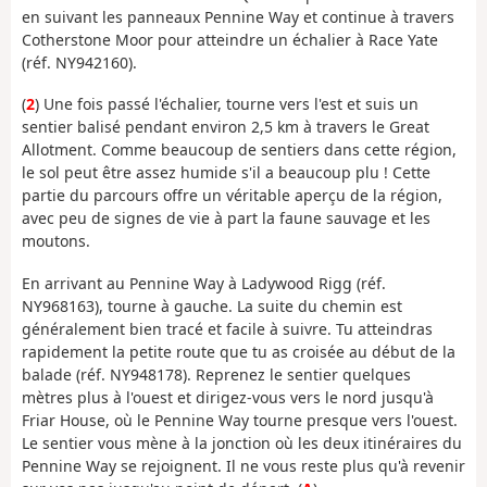
en suivant les panneaux Pennine Way et continue à travers
Cotherstone Moor pour atteindre un échalier à Race Yate
(réf. NY942160).
(
2
) Une fois passé l'échalier, tourne vers l'est et suis un
sentier balisé pendant environ 2,5 km à travers le Great
Allotment. Comme beaucoup de sentiers dans cette région,
le sol peut être assez humide s'il a beaucoup plu ! Cette
partie du parcours offre un véritable aperçu de la région,
avec peu de signes de vie à part la faune sauvage et les
moutons.
En arrivant au Pennine Way à Ladywood Rigg (réf.
NY968163), tourne à gauche. La suite du chemin est
généralement bien tracé et facile à suivre. Tu atteindras
rapidement la petite route que tu as croisée au début de la
balade (réf. NY948178). Reprenez le sentier quelques
mètres plus à l'ouest et dirigez-vous vers le nord jusqu'à
Friar House, où le Pennine Way tourne presque vers l'ouest.
Le sentier vous mène à la jonction où les deux itinéraires du
Pennine Way se rejoignent. Il ne vous reste plus qu'à revenir