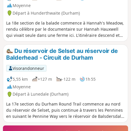
Moyenne
Départ à Hunderthwaite (Durham)
La 18e section de la balade commence à Hannah's Meadow,
rendu célèbre par le documentaire sur Hannah Hauxwell
qui vivait seule dans une ferme ici. L'itinéraire descend et
passe par les réservoirs de Balderhead et Blackton avant de
monter à Cotherstone Moor et de finir à la Roman Road.
Du réservoir de Selset au réservoir de
Balderhead - Circuit de Durham
Visorandonneur
5,55 km
+127 m
-122 m
1h 55
Moyenne
Départ à Lunedale (Durham)
La 17e section du Durham Round Trail commence au nord
du réservoir de Selset, puis continue à travers les Pennines
en suivant le Pennine Way vers le réservoir de Balsdersdale.
Tout au long de la randonnée, tu pourras admirer de
nombreux réservoirs.