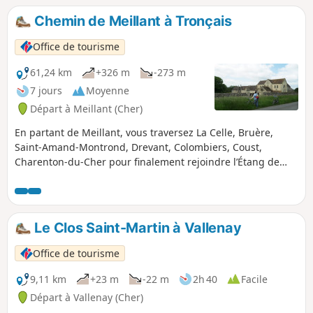
Chemin de Meillant à Tronçais
Office de tourisme
61,24 km
+326 m
-273 m
7 jours
Moyenne
Départ à Meillant (Cher)
En partant de Meillant, vous traversez La Celle, Bruère,
Saint-Amand-Montrond, Drevant, Colombiers, Coust,
Charenton-du-Cher pour finalement rejoindre l’Étang de
Saint-Bonnet dans la forêt de Tronçais (Allier). Découvrez
Cœur de France et ses paysages, ainsi que le Château de
Meillant, l’Abbaye de Noirlac, le Lac de Virlay, le Canal de
Berry et la vallée de la Marmande.
Le Clos Saint-Martin à Vallenay
Office de tourisme
9,11 km
+23 m
-22 m
2h 40
Facile
Départ à Vallenay (Cher)