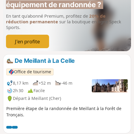
équipement de randonnée ?
En tant qu’abonné Premium, profitez de
20% de
réduction permanente
sur la boutique en ligne Speck
Sports.
J'en profite
De Meillant à La Celle
Office de tourisme
8,17 km
+52 m
-46 m
2h 30
Facile
Départ à Meillant (Cher)
Première étape de la randonnée de Meillant à la Forêt de
Tronçais.