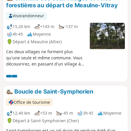
forestières au départ de Meaulne-Vitray
Visorandonneur
15,20 km
+143 m
-137 m
4h 45
Moyenne
Départ à Meaulne (Allier)
Ces deux villages ne forment plus
qu'une seule et même commune. Vous
découvrirez, en passant d'un village à
l'autre des chemins peu connus qui
contrasteront avec les grandes voies
forestières, rectilignes de la Forêt de
Tronçais. Pour autant, ces longues voies
Boucle de Saint-Symphorien
forestières vous surprendront par les
différents paysages qu'offre la Forêt de
Office de tourisme
Tronçais à chaque étape de son
exploitation.
12,49 km
+53 m
-45 m
3h 45
Moyenne
Départ à Saint-Symphorien (Cher)
Saint-Symphorien est un joli écrin de verdure doté d'un