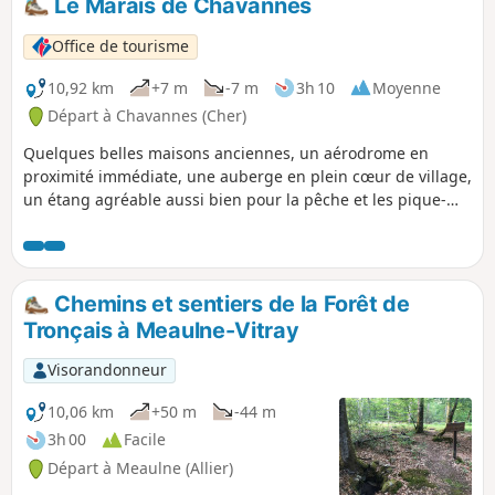
Le Marais de Chavannes
Office de tourisme
10,92 km
+7 m
-7 m
3h 10
Moyenne
Départ à Chavannes (Cher)
Quelques belles maisons anciennes, un aérodrome en
proximité immédiate, une auberge en plein cœur de village,
un étang agréable aussi bien pour la pêche et les pique-
niques et un espace naturel sensible...Voici un itinéraire qui
invite à mieux connaître le village de Chavannes.
Chemins et sentiers de la Forêt de
Tronçais à Meaulne-Vitray
Visorandonneur
10,06 km
+50 m
-44 m
3h 00
Facile
Départ à Meaulne (Allier)