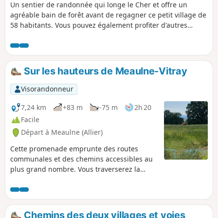
Un sentier de randonnée qui longe le Cher et offre un
agréable bain de forêt avant de regagner ce petit village de
58 habitants. Vous pouvez également profiter d'autres
sentiers à proximité : Chambon, Saint- Symphorien,
Vallenay, Saint-Loup-de-Chaumes ainsi que le GR®®41.
Sur les hauteurs de Meaulne-Vitray
Visorandonneur
7,24 km
+83 m
-75 m
2h 20
Facile
Départ à Meaulne (Allier)
Cette promenade emprunte des routes
communales et des chemins accessibles au
plus grand nombre. Vous traverserez la
Forêt Domaniale de Tronçais et parcourrez
des chemins du bocage bourbonnais.
Chemins des deux villages et voies