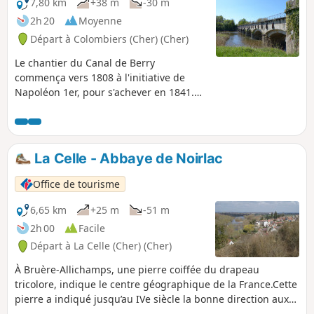
7,80 km
+38 m
-30 m
2h 20
Moyenne
Départ à Colombiers (Cher) (Cher)
Le chantier du Canal de Berry
commença vers 1808 à l'initiative de
Napoléon 1er, pour s'achever en 1841.
C'est en 1830 qu'il prendra son nom
actuel "Canal de Berry". Sa création a
exigé entre autre, l'installation de 115
écluses soit une tous les trois
La Celle - Abbaye de Noirlac
Kilomètres. Il est constitué de trois
branches qui se rejoignent à Fontblisse
Office de tourisme
c'est à dire le point 0. De nombreuses
péniches circulaient transportant
6,65 km
+25 m
-51 m
grains, bois et minerais de fer. Le Canal
2h 00
Facile
sera déclassé en 1955.
Départ à La Celle (Cher) (Cher)
À Bruère-Allichamps, une pierre coiffée du drapeau
tricolore, indique le centre géographique de la France.Cette
pierre a indiqué jusqu’au IVe siècle la bonne direction aux
légions romaines et porte l’inscription suivante :Heureux