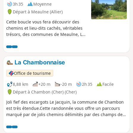
3h 35
Moyenne
Départ à Meaulne (Allier)
Cette boucle vous fera découvrir des
chemins et lieu-dits cachés, véritables
trésors, des communes de Meaulne, La
Perche et Urçay.
La Chambonnaise
Office de tourisme
8,88 km
+20 m
-20 m
2h 35
Facile
Départ à Chambon (Cher) (Cher)
Joli fief des escargots Le Jacquin, la commune de Chambon
est très étendue.Cette randonnée vous offre un parcours
marqué par de jolis chemins délimités par des champs de
culture ou d'agréables prairies avec de séduisants
vallons.Vous pourrez en profiter pour remplir votre panier