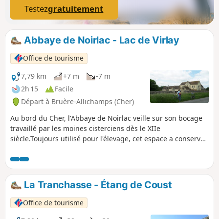
Testez
gratuitement
Abbaye de Noirlac - Lac de Virlay
Office de tourisme
7,79 km
+7 m
-7 m
2h 15
Facile
Départ à Bruère-Allichamps (Cher)
Au bord du Cher, l'Abbaye de Noirlac veille sur son bocage
travaillé par les moines cisterciens dès le XIIe
siècle.Toujours utilisé pour l'élevage, cet espace a conservé
son paysage originel avec ses prairies entourées de haies.
Les chênes centenaires, les prés humides et les mares
créent un ensemble bocager rare et protègent 427 espèces.
Fondée en 1150, l'Abbaye de Noirlac est un des ensembles
La Tranchasse - Étang de Coust
cisterciens les plus complets d'Europe.C'est aujourd'hui, un
centre culturel de rencontre.
Office de tourisme