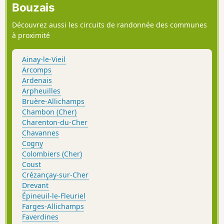
Bouzais
Découvrez aussi les circuits de randonnée des communes
à proximité
Ainay-le-Vieil
Arcomps
Ardenais
Arpheuilles
Bruère-Allichamps
Chambon (Cher)
Charenton-du-Cher
Chavannes
Cogny
Colombiers (Cher)
Coust
Crézançay-sur-Cher
Drevant
Épineuil-le-Fleuriel
Farges-Allichamps
Faverdines