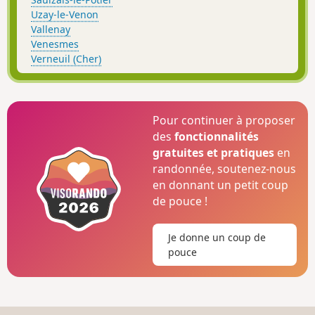
Uzay-le-Venon
Vallenay
Venesmes
Verneuil (Cher)
Pour continuer à proposer
des
fonctionnalités
gratuites et pratiques
en
randonnée, soutenez-nous
en donnant un petit coup
de pouce !
Je donne un coup de
pouce