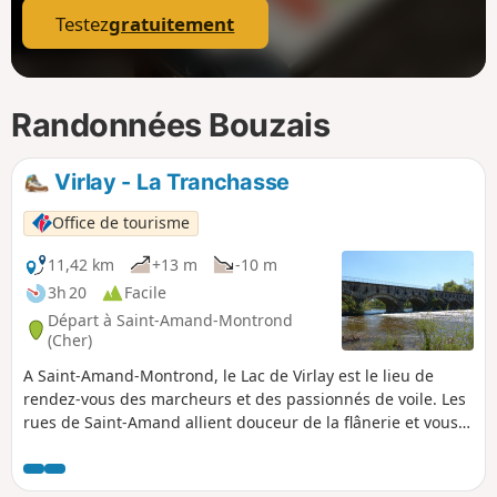
Testez
gratuitement
Randonnées Bouzais
Virlay - La Tranchasse
Office de tourisme
11,42 km
+13 m
-10 m
3h 20
Facile
Départ à Saint-Amand-Montrond
(Cher)
A Saint-Amand-Montrond, le Lac de Virlay est le lieu de
rendez-vous des marcheurs et des passionnés de voile. Les
rues de Saint-Amand allient douceur de la flânerie et vous
mènent sur le Chemin de ronde de la Forteresse de
Montrond. Longez le Canal de Berry et découvrez le théâtre
Gallo-Romain de Drevant et le Pont Canal de la Tranchasse.