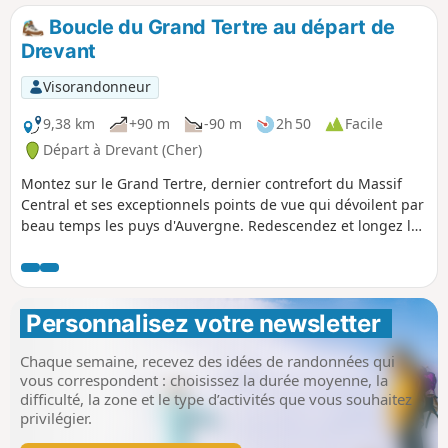
Boucle du Grand Tertre au départ de
Drevant
Visorandonneur
9,38 km
+90 m
-90 m
2h 50
Facile
Départ à Drevant (Cher)
Montez sur le Grand Tertre, dernier contrefort du Massif
Central et ses exceptionnels points de vue qui dévoilent par
beau temps les puys d'Auvergne. Redescendez et longez le
Canal de Berry avant de rejoindre la Petite Cité de Caractère
de Drevant.
Personnalisez votre newsletter 
Chaque semaine, recevez des idées de randonnées qui
vous correspondent : choisissez la durée moyenne, la
difficulté, la zone et le type d’activités que vous souhaitez
privilégier.