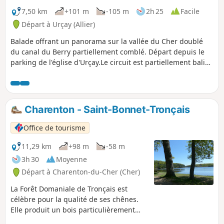
7,50 km
+101 m
-105 m
2h 25
Facile
Départ à Urçay (Allier)
Balade offrant un panorama sur la vallée du Cher doublé
du canal du Berry partiellement comblé. Départ depuis le
parking de l'église d'Urçay.Le circuit est partiellement balisé
de trait jaune.
Charenton - Saint-Bonnet-Tronçais
Office de tourisme
11,29 km
+98 m
-58 m
3h 30
Moyenne
Départ à Charenton-du-Cher (Cher)
La Forêt Domaniale de Tronçais est
célèbre pour la qualité de ses chênes.
Elle produit un bois particulièrement
apprécié pour la fabrication de