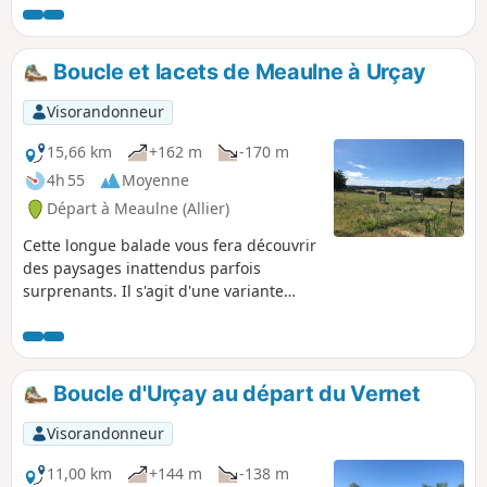
tonneaux où vieillissent les plus grands
crus des vignobles français. Son
ancienneté et son histoire font de
Boucle et lacets de Meaulne à Urçay
Tronçais l'emblème des grandes forêts
domaniales françaises.
Visorandonneur
15,66 km
+162 m
-170 m
4h 55
Moyenne
Départ à Meaulne (Allier)
Cette longue balade vous fera découvrir
des paysages inattendus parfois
surprenants. Il s'agit d'une variante
allongée de randonnées déjà proposées
comme : La Boucle du Vernet et La
Boucle d'Urçay. La voie verte,
nouvellement réhabilitée par des pistes
Boucle d'Urçay au départ du Vernet
cyclable et pédestre, est dans le
parcours et donne une ambiance très
Visorandonneur
particulière à la fin de parcours.
11,00 km
+144 m
-138 m