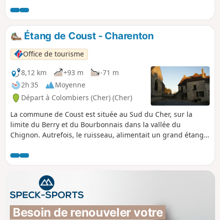
Auguste, Tribun pour la 3e fois, Père de la patrie -
Proconsul. Lieues: 14 de Bourges (Avaricum) 12 de
Châteaumeillant (Mediolanum) 25 de Neris
Étang de Coust - Charenton
Office de tourisme
8,12 km
+93 m
-71 m
2h 35
Moyenne
Départ à Colombiers (Cher) (Cher)
La commune de Coust est située au Sud du Cher, sur la
limite du Berry et du Bourbonnais dans la vallée du
Chignon. Autrefois, le ruisseau, alimentait un grand étang
entre le Pied de Coust et l'église. Il faisait tourner les roues
des moulins de Touzelles et du Petit Paris avant d'atteindre
le moulin de Rouchat. Par le passé, ce ruisseau était
essentiel pour Saint-Amand car il alimentait les douves du
château de Montrond, puis celles de l'enceinte de Saint-
Amand-sous-Montrond.
Besoin de renouveler votre 