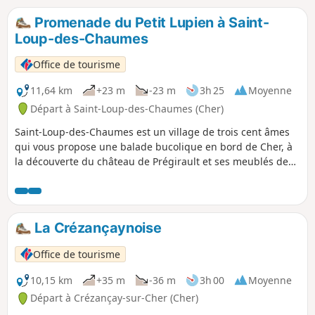
d'escargots à La Madeleine et de légumes et de viande aux
Charaquins.
Promenade du Petit Lupien à Saint-
Loup-des-Chaumes
Office de tourisme
11,64 km
+23 m
-23 m
3h 25
Moyenne
Départ à Saint-Loup-des-Chaumes (Cher)
Saint-Loup-des-Chaumes est un village de trois cent âmes
qui vous propose une balade bucolique en bord de Cher, à
la découverte du château de Prégirault et ses meublés de
tourisme pour un séjour confortable et vivifiant en pleine
nature.Cette randonnée peut être couplée avec Chavannes
et/ou bien Vallenay et Crézançay pour prolonger le plaisir
ou se mettre en mode vélo.
La Crézançaynoise
Office de tourisme
10,15 km
+35 m
-36 m
3h 00
Moyenne
Départ à Crézançay-sur-Cher (Cher)