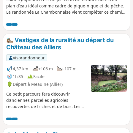
plan d'eau idéal comme cadre de pique-nique et de pêche.
La randonnée La Chambonnaise vient compléter ce chemin
de randonnée pour vous offrir une randonnée couvrant une
journée.
Vestiges de la ruralité au départ du
Château des Alliers
Visorandonneur
4,37 km
+106 m
-107 m
1h 35
Facile
Départ à Meaulne (Allier)
Ce petit parcours fera découvrir
d’anciennes parcelles agricoles
recouvertes de friches et de bois. Les
vestiges de murets et un ancien verger
rappellent qu'une activité paysanne se
déroulait sur ces terres.