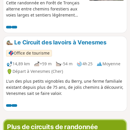
Cette randonnée en Forêt de Tronçais
alterne entre chemins forestiers aux
voies larges et sentiers légèrement
herbeux mais bien dégagés. Vous
passerez devant le fond Begault,
observerez les différents stades de
l'exploitation forestière.
Le Circuit des lavoirs à Venesmes
Office de tourisme
14,89 km
+59 m
-54 m
4h 25
Moyenne
Départ à Venesmes (Cher)
L'un des plus petits vignobles du Berry, une ferme familiale
existant depuis plus de 75 ans, de jolis chemins à découvrir,
Venesmes sait se faire valoir.
Plus de circuits de randonnée