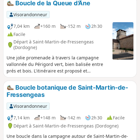
Boucle de la Queue d'Âne
Visorandonneur
7,04 km
+160 m
-152 m
2h 30
Facile
Départ à Saint-Martin-de-Fressengeas
(Dordogne)
Une jolie promenade à travers la campagne
vallonnée du Périgord vert, bien balisée entre
prés et bois. L'itinéraire est proposé et
entretenu par l'association locale "Amis
Chemin".
Boucle botanique de Saint-Martin-de-
Fressengeas
Visorandonneur
7,14 km
+148 m
-142 m
2h 30
Facile
Départ à Saint-Martin-de-Fressengeas (Dordogne)
Une boucle dans la campagne autour de Saint-Martin-de-