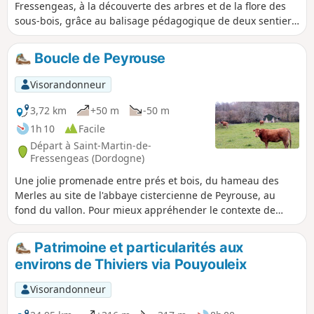
Fressengeas, à la découverte des arbres et de la flore des
sous-bois, grâce au balisage pédagogique de deux sentiers
forestiers aménagés par l'association locale Amis Chemin.
Boucle de Peyrouse
Visorandonneur
3,72 km
+50 m
-50 m
1h 10
Facile
Départ à Saint-Martin-de-
Fressengeas (Dordogne)
Une jolie promenade entre prés et bois, du hameau des
Merles au site de l'abbaye cistercienne de Peyrouse, au
fond du vallon. Pour mieux appréhender le contexte de
l'installation des moines au XIIe siècle.
Patrimoine et particularités aux
environs de Thiviers via Pouyouleix
Visorandonneur