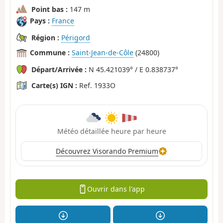
Point bas :
147 m
Pays :
France
Région :
Périgord
Commune :
Saint-Jean-de-Côle
(24800)
Départ/Arrivée :
N 45.421039° / E 0.838737°
Carte(s) IGN :
Ref. 1933O
Météo détaillée heure par heure
Découvrez Visorando Premium
Ouvrir dans l'app