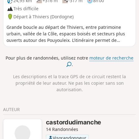
24,95 km
+316 m
-317 m
8h 00
Très difficile
Départ à Thiviers (Dordogne)
Grande boucle au départ de Thiviers, entre patrimoine
urbain, vallée de la Côle, espaces boisés et secteurs plus
ouverts autour des Pouyouleix. L’itinéraire permet de
découvrir plusieurs visages de la commune : le centre
ancien, les abords de la gare, les berges de la Côle,
Pour plus de randonnées, utilisez notre
moteur de recherche
l’Arboretum des Pouyouleix et le Vieux Thiviers.
.
Les descriptions et la trace GPS de ce circuit restent la
propriété de leur auteur. Ne pas les copier sans son
autorisation.
AUTEUR
castordudimanche
14 Randonnées
Visorandonneur