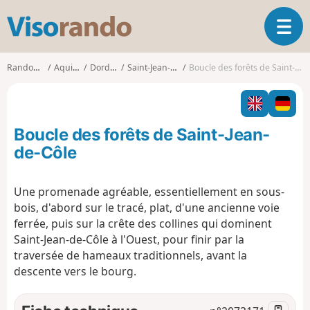
V
O
i
u
s
v
o
Randonnées
Aquitaine
Dordogne
Saint-Jean-de-Côle
Boucle des forêts de Saint-Jean-de-Côle
r
r
i
a
r
n
l
d
Boucle des forêts de Saint-Jean-
a
o
n
de-Côle
a
v
Une promenade agréable, essentiellement en sous-
i
bois, d'abord sur le tracé, plat, d'une ancienne voie
g
a
ferrée, puis sur la crête des collines qui dominent
t
Saint-Jean-de-Côle à l'Ouest, pour finir par la
i
traversée de hameaux traditionnels, avant la
o
descente vers le bourg.
n