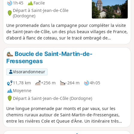
1h 45
Facile
Départ à Saint-Jean-de-Côle
(Dordogne)
Une promenade dans la campagne pour compléter la visite
de Saint-Jean-de-Côle, un des plus beaux villages de France,
d'abord à flanc de coteau, sur le tracé ombragé de
l'ancienne voie ferrée et puis sur la crête des collines
dominant la vallée de la Côle.
Boucle de Saint-Martin-de-
Fressengeas
Visorandonneur
11,78 km
+256 m
-264 m
4h 05
Moyenne
Départ à Saint-Jean-de-Côle (Dordogne)
Une longue promenade par monts et par vaux, sur les
chemins ruraux autour de Saint-Martin-de-Fressengeas,
entre les rivières Cole et Queue d'Àne. Un itinéraire très
bien balisé par les bénévoles de l'association locale "Amis
Chemin".