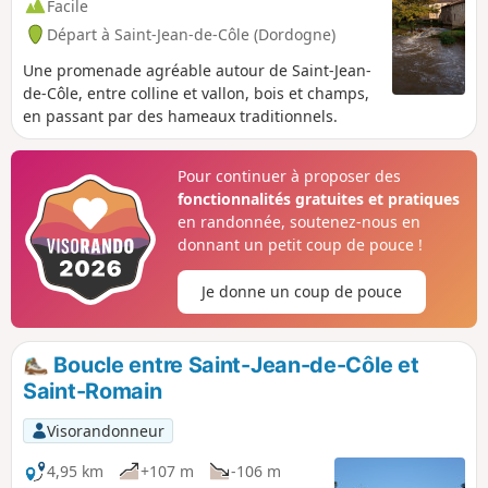
Facile
Départ à Saint-Jean-de-Côle (Dordogne)
Une promenade agréable autour de Saint-Jean-
de-Côle, entre colline et vallon, bois et champs,
en passant par des hameaux traditionnels.
Pour continuer à proposer des
fonctionnalités gratuites et pratiques
en randonnée, soutenez-nous en
donnant un petit coup de pouce !
Je donne un coup de pouce
Boucle entre Saint-Jean-de-Côle et
Saint-Romain
Visorandonneur
4,95 km
+107 m
-106 m