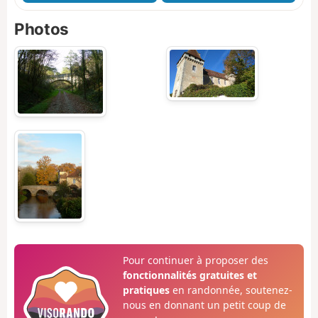
Photos
Pour continuer à proposer des
fonctionnalités gratuites et
pratiques
en randonnée, soutenez-
nous en donnant un petit coup de