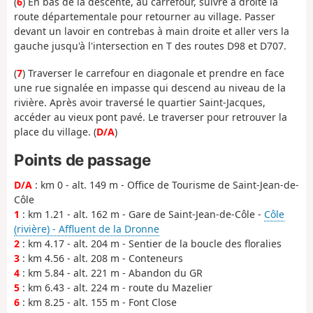
(
6
) En bas de la descente, au carrefour, suivre à droite la
route départementale pour retourner au village. Passer
devant un lavoir en contrebas à main droite et aller vers la
gauche jusqu'à l'intersection en T des routes D98 et D707.
(
7
) Traverser le carrefour en diagonale et prendre en face
une rue signalée en impasse qui descend au niveau de la
rivière. Après avoir traversé le quartier Saint-Jacques,
accéder au vieux pont pavé. Le traverser pour retrouver la
place du village. (
D/A
)
Points de passage
D/A
: km 0 - alt. 149 m - Office de Tourisme de Saint-Jean-de-
Côle
1
: km 1.21 - alt. 162 m - Gare de Saint-Jean-de-Côle -
Côle
(rivière) - Affluent de la Dronne
2
: km 4.17 - alt. 204 m - Sentier de la boucle des floralies
3
: km 4.56 - alt. 208 m - Conteneurs
4
: km 5.84 - alt. 221 m - Abandon du GR
5
: km 6.43 - alt. 224 m - route du Mazelier
6
: km 8.25 - alt. 155 m - Font Close