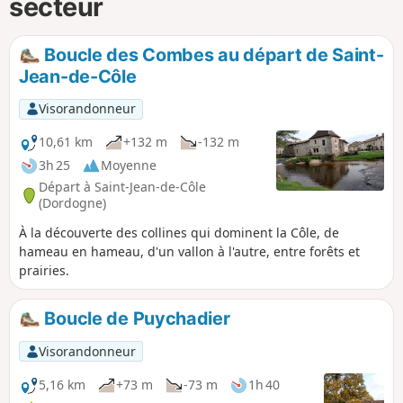
secteur
Boucle des Combes au départ de Saint-
Jean-de-Côle
Visorandonneur
10,61 km
+132 m
-132 m
3h 25
Moyenne
Départ à Saint-Jean-de-Côle
(Dordogne)
À la découverte des collines qui dominent la Côle, de
hameau en hameau, d'un vallon à l'autre, entre forêts et
prairies.
Boucle de Puychadier
Visorandonneur
5,16 km
+73 m
-73 m
1h 40