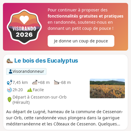
Pour continuer à proposer des
fonctionnalités gratuites et pratiques
en randonnée, soutenez-nous en
donnant un petit coup de pouce !
Je donne un coup de pouce
Le bois des Eucalyptus
Visorandonneur
7,45 km
+68 m
-68 m
2h 20
Facile
Départ à Cessenon-sur-Orb
(Hérault)
Au départ de Lugné, hameau de la commune de Cessenon-
sur-Orb, cette randonnée vous plongera dans la garrigue
méditerranéenne et les Côteaux de Cessenon. Quelques
rencontres insolites durant cette randonnée: Statue de la