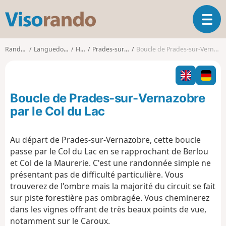
V
O
i
u
s
v
o
Randonnées
Languedoc-Roussillon
Hérault
Prades-sur-Vernazobre
Boucle de Prades-sur-Vernazobre par le Col du Lac
r
r
i
a
r
n
l
d
Boucle de Prades-sur-Vernazobre
a
o
n
par le Col du Lac
a
v
Au départ de Prades-sur-Vernazobre, cette boucle
i
passe par le Col du Lac en se rapprochant de Berlou
g
a
et Col de la Maurerie. C'est une randonnée simple ne
t
présentant pas de difficulté particulière. Vous
i
trouverez de l'ombre mais la majorité du circuit se fait
o
sur piste forestière pas ombragée. Vous cheminerez
n
dans les vignes offrant de très beaux points de vue,
notamment sur le Caroux.