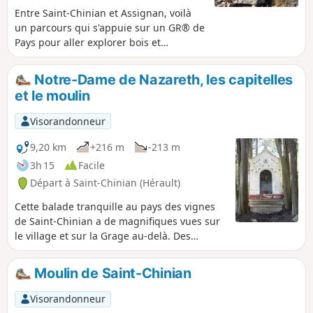
Entre Saint-Chinian et Assignan, voilà
un parcours qui s'appuie sur un GR® de
Pays pour aller explorer bois et
vignobles. La vallée de Combelongue
permettra, au retour, la découverte d'un
Notre-Dame de Nazareth, les capitelles
"village" de capitelles et d'un moulin à
et le moulin
plâtre, aujourd’hui de type céréalier, qui
date de 1854 et qui servait au début à
Visorandonneur
moudre le gypse.
9,20 km
+216 m
-213 m
3h 15
Facile
Départ à Saint-Chinian (Hérault)
Cette balade tranquille au pays des vignes
de Saint-Chinian a de magnifiques vues sur
le village et sur la Grage au-delà. Des
capitelles au nom évocateur, des panneaux
pédagogiques, Notre-Dame de Nazareth et
Moulin de Saint-Chinian
en arrière fond la ligne des Avants-Monts et
la silhouette du massif du Caroux tout y est.
Visorandonneur