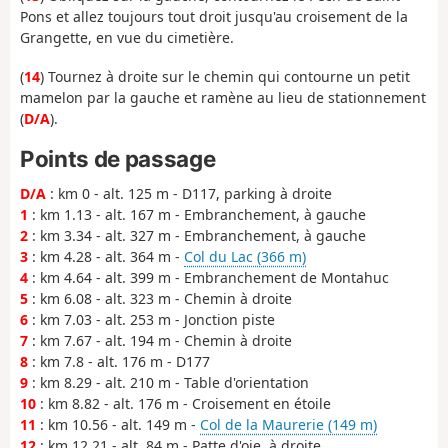
Pons et allez toujours tout droit jusqu'au croisement de la
Grangette, en vue du cimetière.
(
14
) Tournez à droite sur le chemin qui contourne un petit
mamelon par la gauche et ramène au lieu de stationnement
(
D/A
).
Points de passage
D/A
: km 0 - alt. 125 m - D117, parking à droite
1
: km 1.13 - alt. 167 m - Embranchement, à gauche
2
: km 3.34 - alt. 327 m - Embranchement, à gauche
3
: km 4.28 - alt. 364 m -
Col du Lac (366 m)
4
: km 4.64 - alt. 399 m - Embranchement de Montahuc
5
: km 6.08 - alt. 323 m - Chemin à droite
6
: km 7.03 - alt. 253 m - Jonction piste
7
: km 7.67 - alt. 194 m - Chemin à droite
8
: km 7.8 - alt. 176 m - D177
9
: km 8.29 - alt. 210 m - Table d'orientation
10
: km 8.82 - alt. 176 m - Croisement en étoile
11
: km 10.56 - alt. 149 m -
Col de la Maurerie (149 m)
12
: km 12.21 - alt. 84 m - Patte d'oie, à droite