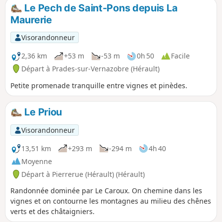
Le Pech de Saint-Pons depuis La
Maurerie
Visorandonneur
2,36 km
+53 m
-53 m
0h 50
Facile
Départ à Prades-sur-Vernazobre (Hérault)
Petite promenade tranquille entre vignes et pinèdes.
Le Priou
Visorandonneur
13,51 km
+293 m
-294 m
4h 40
Moyenne
Départ à Pierrerue (Hérault) (Hérault)
Randonnée dominée par Le Caroux. On chemine dans les
vignes et on contourne les montagnes au milieu des chênes
verts et des châtaigniers.