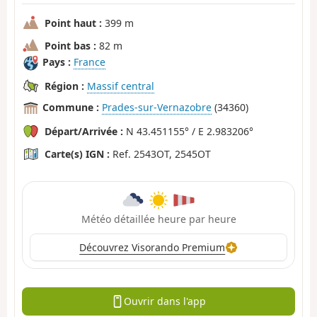
Point haut :
399 m
Point bas :
82 m
Pays :
France
Région :
Massif central
Commune :
Prades-sur-Vernazobre
(34360)
Départ/Arrivée :
N 43.451155° / E 2.983206°
Carte(s) IGN :
Ref. 2543OT, 2545OT
Météo détaillée heure par heure
Découvrez Visorando Premium
Ouvrir dans l'app