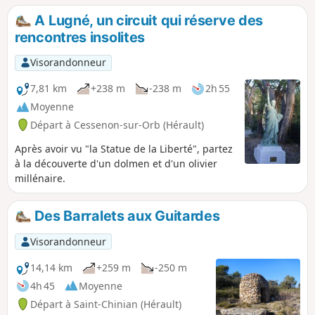
liberté, Eucalyptus...
A Lugné, un circuit qui réserve des
rencontres insolites
Visorandonneur
7,81 km
+238 m
-238 m
2h 55
Moyenne
Départ à Cessenon-sur-Orb (Hérault)
Après avoir vu "la Statue de la Liberté", partez
à la découverte d'un dolmen et d'un olivier
millénaire.
Des Barralets aux Guitardes
Visorandonneur
14,14 km
+259 m
-250 m
4h 45
Moyenne
Départ à Saint-Chinian (Hérault)