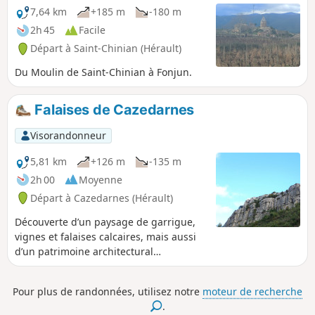
7,64 km
+185 m
-180 m
2h 45
Facile
Départ à Saint-Chinian (Hérault)
Du Moulin de Saint-Chinian à Fonjun.
Falaises de Cazedarnes
Visorandonneur
5,81 km
+126 m
-135 m
2h 00
Moyenne
Départ à Cazedarnes (Hérault)
Découverte d’un paysage de garrigue,
vignes et falaises calcaires, mais aussi
d’un patrimoine architectural
remarquable. Le village de Cazedarnes
présente deux centres d'intérêt. Le
Pour plus de randonnées, utilisez notre
moteur de recherche
principal pour un randonneur, de
.
magnifiques points de vue au sommet