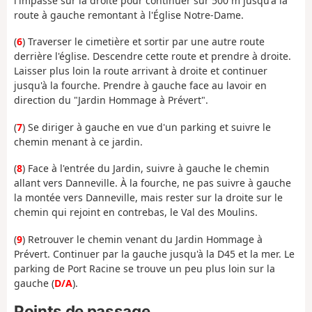
l'impasse sur la droite pour continuer sur 500 m jusqu'à la
route à gauche remontant à l'Église Notre-Dame.
(
6
) Traverser le cimetière et sortir par une autre route
derrière l'église. Descendre cette route et prendre à droite.
Laisser plus loin la route arrivant à droite et continuer
jusqu'à la fourche. Prendre à gauche face au lavoir en
direction du "Jardin Hommage à Prévert".
(
7
) Se diriger à gauche en vue d'un parking et suivre le
chemin menant à ce jardin.
(
8
) Face à l'entrée du Jardin, suivre à gauche le chemin
allant vers Danneville. À la fourche, ne pas suivre à gauche
la montée vers Danneville, mais rester sur la droite sur le
chemin qui rejoint en contrebas, le Val des Moulins.
(
9
) Retrouver le chemin venant du Jardin Hommage à
Prévert. Continuer par la gauche jusqu'à la D45 et la mer. Le
parking de Port Racine se trouve un peu plus loin sur la
gauche (
D/A
).
Points de passage