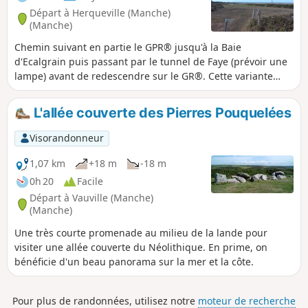
Départ à Herqueville (Manche)
(Manche)
Chemin suivant en partie le GPR® jusqu'à la Baie
d'Ecalgrain puis passant par le tunnel de Faye (prévoir une
lampe) avant de redescendre sur le GR®. Cette variante
permet de voir ce reste d'ouvrage de la Seconde Guerre
Mondiale et d'offrir un beau panorama sur Goury et son air
L'allée couverte des Pierres Pouquelées
de bout du monde.
Visorandonneur
1,07 km
+18 m
-18 m
0h 20
Facile
Départ à Vauville (Manche)
(Manche)
Une très courte promenade au milieu de la lande pour
visiter une allée couverte du Néolithique. En prime, on
bénéficie d'un beau panorama sur la mer et la côte.
Pour plus de randonnées, utilisez notre
moteur de recherche