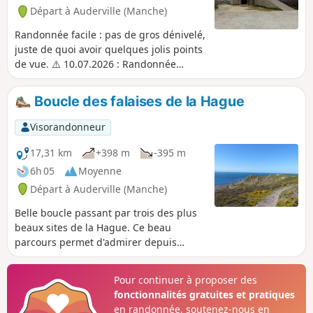
Départ à Auderville (Manche)
Randonnée facile : pas de gros dénivelé,
juste de quoi avoir quelques jolis points
de vue. ⚠️ 10.07.2026 : Randonnée
modifiée pour éviter le cordon de galets
situé entre le blockhaus de Goury et la
Boucle des falaises de la Hague
Croix du Vendémiaire qui est une zone
sensible, et fortement déconseillée
Visorandonneur
d'avril à juillet.
17,31 km
+398 m
-395 m
6h 05
Moyenne
Départ à Auderville (Manche)
Belle boucle passant par trois des plus
beaux sites de la Hague. Ce beau
parcours permet d'admirer depuis
Goury et son phare, le Cap de la Hague
avec ses murets de pierres, la superbe
Pour continuer à proposer des
Baie d'Ecalgrain cernée de landes, les
fonctionnalités gratuites et pratiques
falaises des Nez des Voidries et Jobourg,
en randonnée, soutenez-nous en