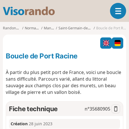
V
O
i
u
s
v
o
Randonnées
Normandie
Manche
Saint-Germain-des-Vaux
Boucle de Port Racine
r
r
i
a
r
n
l
d
Boucle de Port Racine
a
o
n
a
À partir du plus petit port de France, voici une boucle
v
sans difficulté. Parcours varié, allant du littoral
i
sauvage aux champs clos par des murets, un beau
g
village de pierre et un vallon boisé.
a
t
i
Fiche technique
n°
35680905
o
n
Création
28 juin 2023