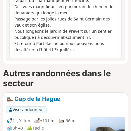
Départ du charmant petit Port Racine.
Des vues magnifiques en parcourant le chemin des
douaniers qui longe la mer.
Passage par les jolies rues de Saint Germain des
Vaux et son église.
Nous longeons le jardin de Prevert sur un sentier
bucolique ( à découvrir absolument !)☺️
Et retour à Port Racine où nous pouvons nous
désaltérer à l’hôtel L’Erguillère.
Autres randonnées dans le
secteur
Cap de la Hague
Visorandonneur
11,91 km
+101 m
-96 m
3h 40
Facile