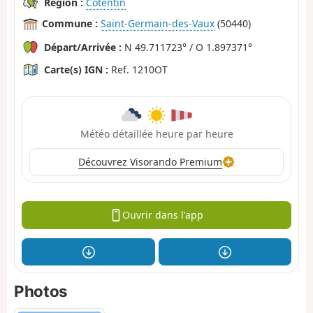
Région :
Cotentin
Commune :
Saint-Germain-des-Vaux
(50440)
Départ/Arrivée :
N 49.711723° / O 1.897371°
Carte(s) IGN :
Ref. 1210OT
Météo détaillée heure par heure
Découvrez Visorando Premium
Ouvrir dans l'app
Photos