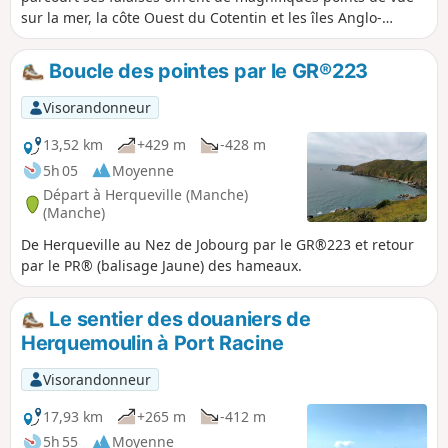
sur la mer, la côte Ouest du Cotentin et les îles Anglo-
Normandes. Cette boucle propose un superbe parcours sur
le sentier des falaises et une traversée du bocage ponctuée
Boucle des pointes par le GR®223
de charmants hameaux.
Visorandonneur
13,52 km
+429 m
-428 m
5h 05
Moyenne
Départ à Herqueville (Manche)
(Manche)
De Herqueville au Nez de Jobourg par le GR®223 et retour
par le PR® (balisage Jaune) des hameaux.
Le sentier des douaniers de
Herquemoulin à Port Racine
Visorandonneur
17,93 km
+265 m
-412 m
5h 55
Moyenne