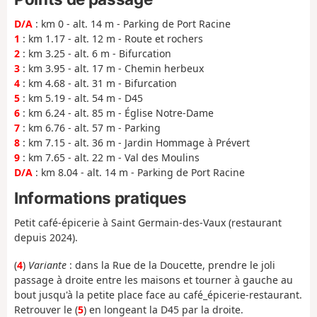
D/A
: km 0 - alt. 14 m - Parking de Port Racine
1
: km 1.17 - alt. 12 m - Route et rochers
2
: km 3.25 - alt. 6 m - Bifurcation
3
: km 3.95 - alt. 17 m - Chemin herbeux
4
: km 4.68 - alt. 31 m - Bifurcation
5
: km 5.19 - alt. 54 m - D45
6
: km 6.24 - alt. 85 m - Église Notre-Dame
7
: km 6.76 - alt. 57 m - Parking
8
: km 7.15 - alt. 36 m - Jardin Hommage à Prévert
9
: km 7.65 - alt. 22 m - Val des Moulins
D/A
: km 8.04 - alt. 14 m - Parking de Port Racine
Informations pratiques
Petit café-épicerie à Saint Germain-des-Vaux (restaurant
depuis 2024).
(
4
)
Variante
: dans la Rue de la Doucette, prendre le joli
passage à droite entre les maisons et tourner à gauche au
bout jusqu'à la petite place face au café_épicerie-restaurant.
Retrouver le (
5
) en longeant la D45 par la droite.