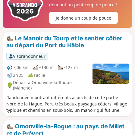
offrants de magnifiques points de vue
donnant un petit coup de pouce !
sur la mer jusqu'aux îles Anglo-
Normandes. On continue par une
Je donne un coup de pouce
traversée du bocage, ponctuée de jolis
hameaux, pour enfin terminer par une
arrivée panoramique.
Le Manoir du Tourp et le sentier côtier
au départ du Port du Hâble
Visorandonneur
7,06 km
+130 m
-127 m
2h 25
Facile
Départ à Omonville-la-Rogue
(Manche)
Randonnée montrant différents aspects de cette partie
Nord de la Hague. Port, très beaux paysages côtiers, village
typique et chemins en sous-bois, un manoir qui fut une
ancienne ferme seigneuriale au XVIe siècle.
Omonville-la-Rogue : au pays de Millet
et de Prévert