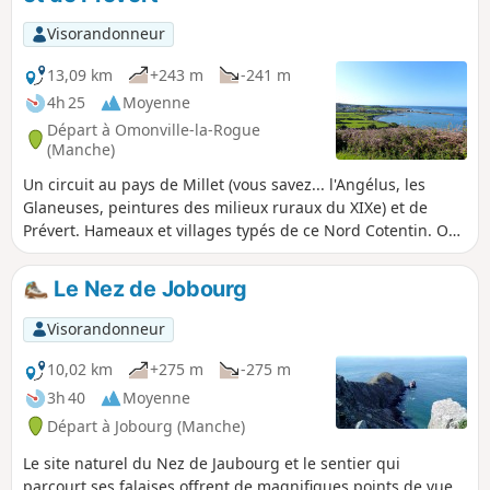
Visorandonneur
13,09 km
+243 m
-241 m
4h 25
Moyenne
Départ à Omonville-la-Rogue
(Manche)
Un circuit au pays de Millet (vous savez... l'Angélus, les
Glaneuses, peintures des milieux ruraux du XIXe) et de
Prévert. Hameaux et villages typés de ce Nord Cotentin. On
emprunte le GR®223, sentier douanier assez aérien, qui
permet de découvrir la Rade de Cherbourg, des falaises
Le Nez de Jobourg
découpées, des cormorans se séchant sur les îlets du
Hablet, la ferme abandonnée de la Cotentine, des ruines de
Visorandonneur
fort moyenâgeux et enfin une vue aérienne du petit port du
Hâble. Une randonnée dont on se souvient !
10,02 km
+275 m
-275 m
3h 40
Moyenne
Départ à Jobourg (Manche)
Le site naturel du Nez de Jaubourg et le sentier qui
parcourt ses falaises offrent de magnifiques points de vue