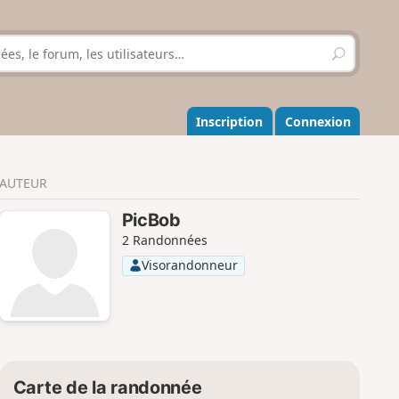
R
e
c
h
e
Inscription
Connexion
r
c
h
AUTEUR
e
r
PicBob
2 Randonnées
Visorandonneur
Carte de la randonnée