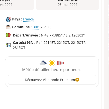
vr. 2026
03 mai 2026
Pays :
France
Commune :
Buc
(78530)
Départ/Arrivée :
N 48.775885° / E 2.126303°
Carte(s) IGN :
Ref. 2214ET, 2215OT, 2215OTR,
2315OT
Météo détaillée heure par heure
Découvrez Visorando Premium