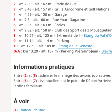
2
: km 2.09 - alt. 162 m - Stade de Buc
3
: km 3.48 - alt. 157 m - Grille Aérodrome et Golf National
4
: km 4.59 - alt. 158 m - Garage
5
: km 7.5 - alt. 160 m - Rue Youri Gagarine
6
: km 8.35 - alt. 163 m - Écoles
7
: km 9.02 - alt. 158 m - Club des Sport des 3 Mousquetai
8
: km 10.27 - alt. 125 m - Extrémité de l' -
Étang du Val d'O
9
: km 11.14 - alt. 114 m - Parking
10
: km 12.53 - alt. 109 m -
Étang de la Geneste
D/A
: km 13.29 - alt. 107 m - Parking Pré Saint-Jean -
Bièvre
Informations pratiques
Entre (
2
) et (
3
) : admirer le manège des avions écoles avec 
Entre (
6
) et (
7
) : éventuellement le point de Départ/Arrivée
jardins familiaux.
À voir
(
1
)
Château de Buc