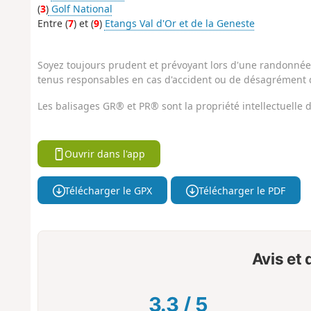
(
3
)
Golf National
Entre (
7
) et (
9
)
Etangs Val d'Or et de la Geneste
Soyez toujours prudent et prévoyant lors d'une randonnée. 
tenus responsables en cas d'accident ou de désagrément q
Les balisages GR® et PR® sont la propriété intellectuelle
Ouvrir dans l'app
Télécharger le GPX
Télécharger le PDF
Avis et
3.3
/
5