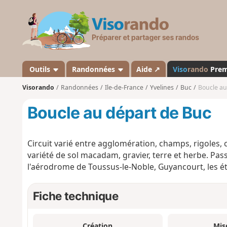
V
i
s
o
r
a
Outils
Randonnées
Aide ↗
Viso
rando
Pre
n
Visorando
Randonnées
Ile-de-France
Yvelines
Buc
Boucle au
d
o
Boucle au départ de Buc
Circuit varié entre agglomération, champs, rigoles,
variété de sol macadam, gravier, terre et herbe. Pas
l'aérodrome de Toussus-le-Noble, Guyancourt, les ét
Fiche technique
Création
Mis