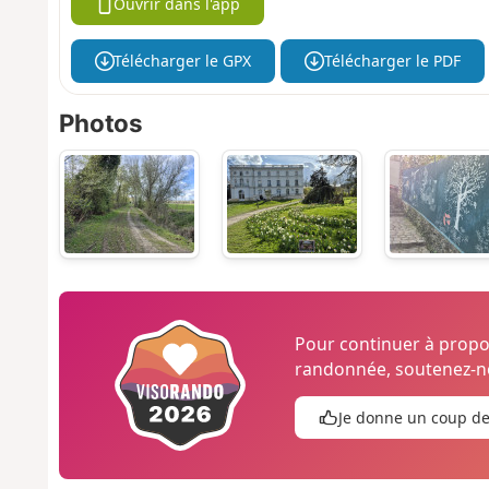
Ouvrir dans l'app
Télécharger le GPX
Télécharger le PDF
Photos
Pour continuer à prop
randonnée, soutenez-no
Je donne un coup d