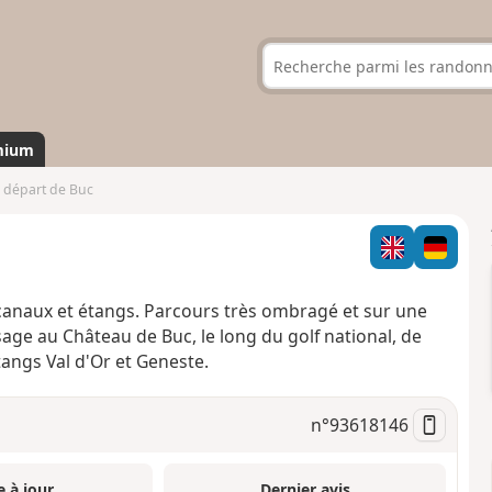
mium
 départ de Buc
 canaux et étangs. Parcours très ombragé et sur une
sage au Château de Buc, le long du golf national, de
angs Val d'Or et Geneste.
n°
93618146
e à jour
Dernier avis