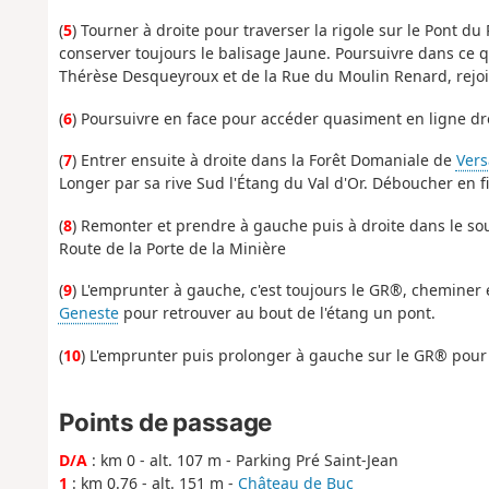
(
5
) Tourner à droite pour traverser la rigole sur le Pont du
conserver toujours le balisage Jaune. Poursuivre dans ce q
Thérèse Desqueyroux et de la Rue du Moulin Renard, rejoin
(
6
) Poursuivre en face pour accéder quasiment en ligne dr
(
7
) Entrer ensuite à droite dans la Forêt Domaniale de
Vers
Longer par sa rive Sud l'Étang du Val d'Or. Déboucher en 
(
8
) Remonter et prendre à gauche puis à droite dans le sou
Route de la Porte de la Minière
(
9
) L'emprunter à gauche, c'est toujours le GR®, cheminer e
Geneste
pour retrouver au bout de l'étang un pont.
(
10
) L'emprunter puis prolonger à gauche sur le GR® pour 
Points de passage
D/A
: km 0 - alt. 107 m - Parking Pré Saint-Jean
1
: km 0.76 - alt. 151 m -
Château de Buc