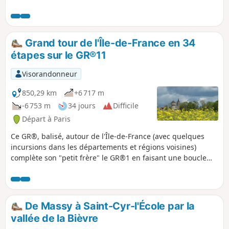
étang. Le revêtement du parcours en
bon état, excepté la digue, suivant la
taille de l'herbe. Une agréable petite
randonnée à découvrir.
Grand tour de l'Île-de-France en 34
étapes sur le GR®11
Visorandonneur
850,29 km
+6 717 m
-6 753 m
34 jours
Difficile
Départ à Paris
Ce GR®, balisé, autour de l'Île-de-France (avec quelques
incursions dans les départements et régions voisines)
complète son "petit frère" le GR®1 en faisant une boucle
autour de Paris, dans un rayon généralement un peu plus
grand. Il suit le même schéma global : d'abord une partie
radiale partant de Paris (plus précisément du pont
d'Austerlitz, proche de l'ancienne confluence de la Bièvre
De Massy à Saint-Cyr-l'École par la
avec la Seine), et remontant la totalité de la vallée de la
vallée de la Bièvre
Bièvre, puis continuant jusque Villiers-Saint-Frédéric, dans