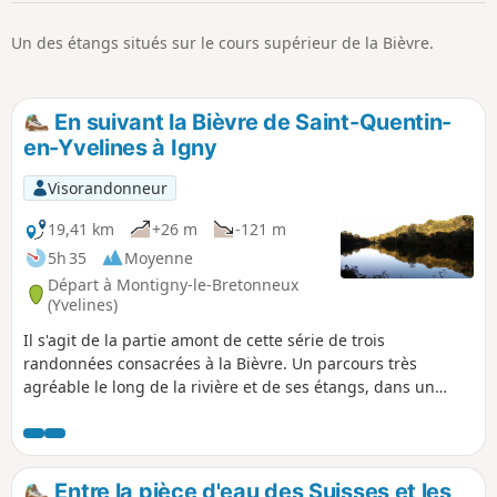
p
Un des étangs situés sur le cours supérieur de la Bièvre.
En suivant la Bièvre de Saint-Quentin-
en-Yvelines à Igny
Visorandonneur
19,41 km
+26 m
-121 m
5h 35
Moyenne
Départ à Montigny-le-Bretonneux
(Yvelines)
Il s'agit de la partie amont de cette série de trois
randonnées consacrées à la Bièvre. Un parcours très
agréable le long de la rivière et de ses étangs, dans un
cadre le plus souvent bucolique. Une randonnée de gare à
gare, dont on peut adapter la longueur en fonction des
conditions ou des envies.
Entre la pièce d'eau des Suisses et les