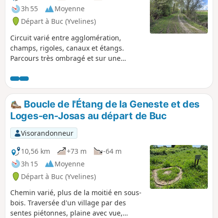
3h 55
Moyenne
Départ à Buc (Yvelines)
Circuit varié entre agglomération,
champs, rigoles, canaux et étangs.
Parcours très ombragé et sur une
variété de sol macadam, gravier, terre et
herbe. Passage au Château de Buc, le
long du golf national, de l'aérodrome de
Toussus-le-Noble, Guyancourt, les
Boucle de l'Étang de la Geneste et des
étangs Val d'Or et Geneste.
Loges-en-Josas au départ de Buc
Visorandonneur
10,56 km
+73 m
-64 m
3h 15
Moyenne
Départ à Buc (Yvelines)
Chemin varié, plus de la moitié en sous-
bois. Traversée d'un village par des
sentes piétonnes, plaine avec vue,