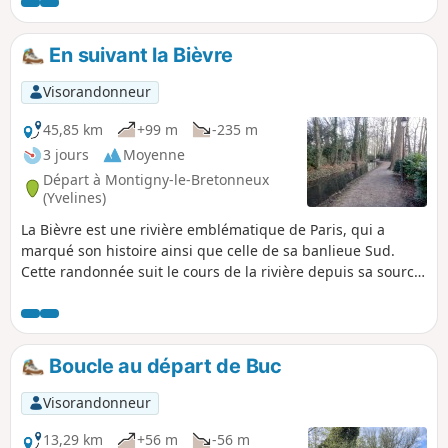
plus intéressante de cette vallée avec une succession de
cinq étangs remarquables. L'arrivée peut ensuite se
poursuivre par la visite de Versailles, ajoutant ainsi une
En suivant la Bièvre
touche historique au parcours.
Visorandonneur
45,85 km
+99 m
-235 m
3 jours
Moyenne
Départ à Montigny-le-Bretonneux
(Yvelines)
La Bièvre est une rivière emblématique de Paris, qui a
marqué son histoire ainsi que celle de sa banlieue Sud.
Cette randonnée suit le cours de la rivière depuis sa source
jusqu'à son embouchure dans la Seine au cœur de Paris. Ce
parcours est divisé en trois tronçons aux caractéristiques
différentes, allant du plus champêtre au plus urbain.
Boucle au départ de Buc
Visorandonneur
13,29 km
+56 m
-56 m