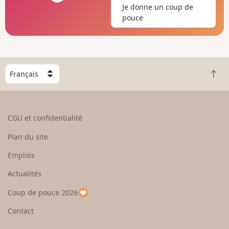
Je donne un coup de
pouce
C
R
h
e
o
t
i
o
s
CGU et confidentialité
u
i
r
s
Plan du site
e
s
n
e
Emplois
h
z
Actualités
a
u
u
n
Coup de pouce 2026
t
p
a
Contact
y