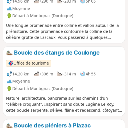
14,96 km
+290 m
-283 m
5h 05
Moyenne
Départ à Montignac (Dordogne)
Une longue promenade entre colline et vallon autour de la
préhistoire. Cette promenade contourne la colline de la
célèbre grotte de Lascaux. Vous passerez à quelques
centaines de mètres du site ouvert au public ainsi qu’à
proximité du site du Régourdou, autre site préhistorique.
Boucle des étangs de Coulonge
Elle se prolonge ensuite sur les hauteurs de Montignac qui
surplombent la Vézère.
Office de tourisme
14,20 km
+306 m
-314 m
4h 55
Moyenne
Départ à Montignac (Dordogne)
Nature, architecture, panorama sur les chemins d’un
"célèbre croquant". Inspirant sans doute Eugène Le Roy,
cette boucle serpente, s’élève, flâne et redescend, côtoyant
château et étangs de Coulonge, panoramas et coup d’œil
tant sur Montignac que sur ses alentours. Déroulant ses
Boucle des pléniers à Plazac