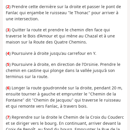
(
2
) Prendre cette dernière sur la droite et passer le pont de
Fanlac qui enjambe le ruisseau "le Thonac" pour arriver à
une intersection.
(
3
) Quitter la route et prendre le chemin d’en face qui
traverse le Bois d’Amour et qui mène au Chazal et à une
maison sur la Route des Quatre Chemins.
(
4
) Poursuivre à droite jusqu'au carrefour en Y.
(
5
) Poursuivre à droite, en direction de l’Orsinie. Prendre le
chemin en castine qui plonge dans la vallée jusqu'à son
terminus sur la route.
(
6
) Longer la route goudronnée sur la droite, pendant 20 m,
ensuite tourner à gauche et emprunter le "Chemin de la
Fontaine" dit "Chemin de Jacquou" qui traverse le ruisseau
et qui remonte vers Fanlac, à travers bois.
(
7
) Reprendre sur la droite le Chemin de la Croix du Couderc
et se diriger vers le bourg. En continuant, arriver devant la
Croix de Benoît, au fond du bourg. Emprunter la Rue de la