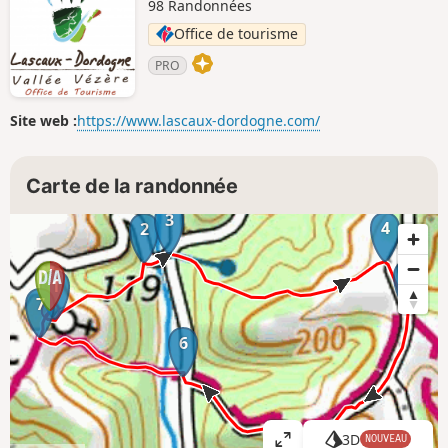
98 Randonnées
Office de tourisme
PRO
Site web :
https://www.lascaux-dordogne.com/
Carte de la randonnée
3
4
2
5
1
7
6
3D
NOUVEAU