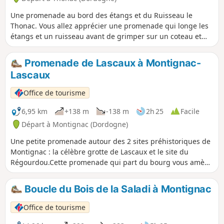
Une promenade au bord des étangs et du Ruisseau le
Thonac. Vous allez apprécier une promenade qui longe les
étangs et un ruisseau avant de grimper sur un coteau et
longer la ligne de crête qui ouvre un joli point de vue.
Promenade de Lascaux à Montignac-
Lascaux
Office de tourisme
6,95 km
+138 m
-138 m
2h 25
Facile
Départ à Montignac (Dordogne)
Une petite promenade autour des 2 sites préhistoriques de
Montignac : la célèbre grotte de Lascaux et le site du
Régourdou.Cette promenade qui part du bourg vous amène
au sommet de la colline où se trouve la célèbre grotte de
Lascaux. Vous pourriez visiter le site ainsi que celui du
Boucle du Bois de la Saladi à Montignac
Régourdou. Le retour vers le village vous offre une
splendide vue sur la vallée.
Office de tourisme