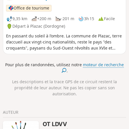
tours et détours au milieu d’une nature typiquement
périgourdine, alternant grasses prairies et taillis de
Office de tourisme
châtaigniers.
9,35 km
+200 m
-201 m
3h 15
Facile
Départ à Plazac (Dordogne)
En passant du soleil à l’ombre. La commune de Plazac, terre
d’accueil aux vingt-cinq nationalités, reste le pays "des
croquants", paysans du Sud-Ouest révoltés aux XVIe et
XVIIe siècles. Plantée dans le Périgord Noir, à proximité de
la Forêt Barade, elle fut aussi un des lieux de la Résistance.
Pour plus de randonnées, utilisez notre
moteur de recherche
Lors de vos promenades, vous croiserez ou devinerez de
.
nombreuses sentes et sentiers que l’on appelait
"raccourcis" qui, il n’y a pas si longtemps, reliaient les
Les descriptions et la trace GPS de ce circuit restent la
fermes les unes aux autres.
propriété de leur auteur. Ne pas les copier sans son
autorisation.
AUTEUR
OT LDVV