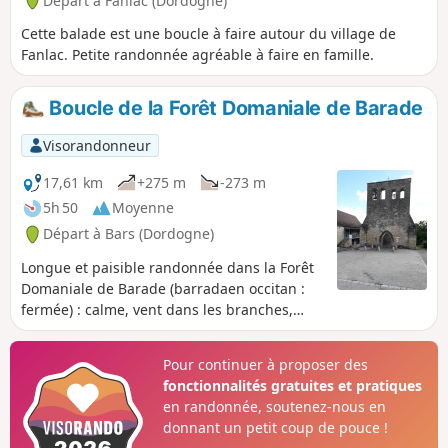
Départ à Fanlac (Dordogne)
Cette balade est une boucle à faire autour du village de
Fanlac. Petite randonnée agréable à faire en famille.
Boucle de la Forêt Domaniale de Barade
Visorandonneur
17,61 km
+275 m
-273 m
5h 50
Moyenne
Départ à Bars (Dordogne)
Longue et paisible randonnée dans la Forêt
Domaniale de Barade (barradaen occitan :
fermée) : calme, vent dans les branches,
chants des oiseaux... Elle se déroule
essentiellement sur des pistes coupe-feu, on
Pour continuer à proposer des
emprunte peu de routes. Dénivelé modéré.
fonctionnalités gratuites et pratiques
en randonnée, soutenez-nous en
donnant un petit coup de pouce !