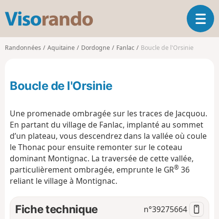
V
O
i
u
s
v
o
Randonnées
Aquitaine
Dordogne
Fanlac
Boucle de l'Orsinie
r
r
i
a
r
n
Boucle de l'Orsinie
l
d
a
o
n
Une promenade ombragée sur les traces de Jacquou.
a
En partant du village de Fanlac, implanté au sommet
v
d’un plateau, vous descendrez dans la vallée où coule
i
g
le Thonac pour ensuite remonter sur le coteau
a
dominant Montignac. La traversée de cette vallée,
t
®
particulièrement ombragée, emprunte le GR
36
i
reliant le village à Montignac.
o
n
Fiche technique
n°
39275664