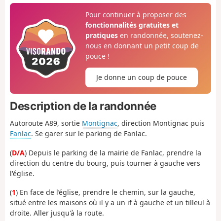
Pour continuer à proposer des
fonctionnalités gratuites et
pratiques
en randonnée, soutenez-
nous en donnant un petit coup de
pouce !
Je donne un coup de pouce
Description de la randonnée
Autoroute A89, sortie
Montignac
, direction Montignac puis
Fanlac
. Se garer sur le parking de Fanlac.
(
D/A
) Depuis le parking de la mairie de Fanlac, prendre la
direction du centre du bourg, puis tourner à gauche vers
l'église.
(
1
) En face de l’église, prendre le chemin, sur la gauche,
situé entre les maisons où il y a un if à gauche et un tilleul à
droite. Aller jusqu'à la route.