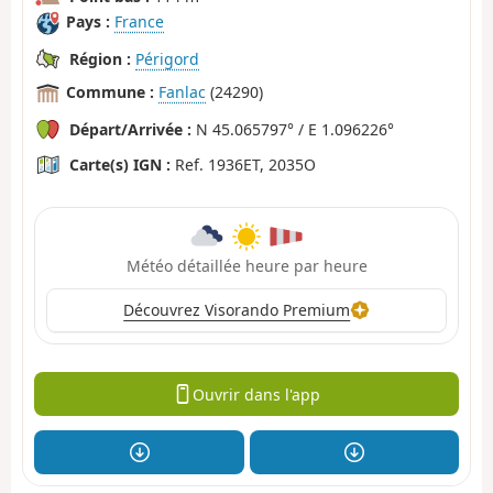
Pays :
France
Région :
Périgord
Commune :
Fanlac
(24290)
Départ/Arrivée :
N 45.065797° / E 1.096226°
Carte(s) IGN :
Ref. 1936ET, 2035O
Météo détaillée heure par heure
Découvrez Visorando Premium
Ouvrir dans l'app