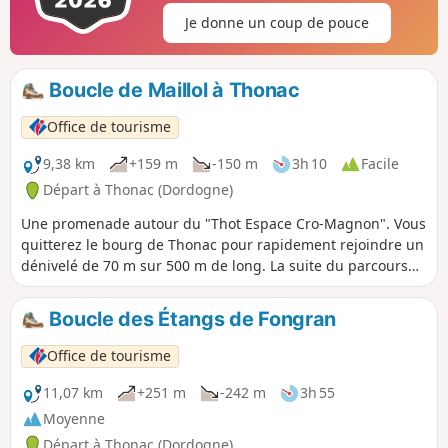
Je donne un coup de pouce
Boucle de Maillol à Thonac
Office de tourisme
9,38 km
+159 m
-150 m
3h 10
Facile
Départ à Thonac (Dordogne)
Une promenade autour du "Thot Espace Cro-Magnon". Vous
quitterez le bourg de Thonac pour rapidement rejoindre un
dénivelé de 70 m sur 500 m de long. La suite du parcours
est beaucoup moins difficile. Vous naviguerez à travers la
nature, deux points de vue et deux hameaux. Vous passerez
Boucle des Étangs de Fongran
à proximité du "Thot espace Cro-Magnon".
Office de tourisme
11,07 km
+251 m
-242 m
3h 55
Moyenne
Départ à Thonac (Dordogne)