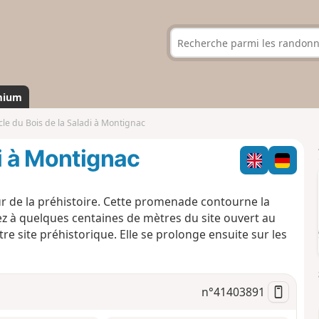
mium
le du Bois de la Saladi à Montignac
i à Montignac
r de la préhistoire. Cette promenade contourne la
ez à quelques centaines de mètres du site ouvert au
re site préhistorique. Elle se prolonge ensuite sur les
n°
41403891