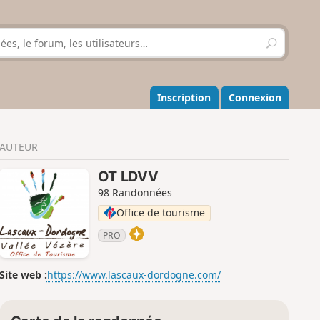
R
e
c
h
e
Inscription
Connexion
r
c
h
AUTEUR
e
r
OT LDVV
98 Randonnées
Office de tourisme
PRO
Site web :
https://www.lascaux-dordogne.com/