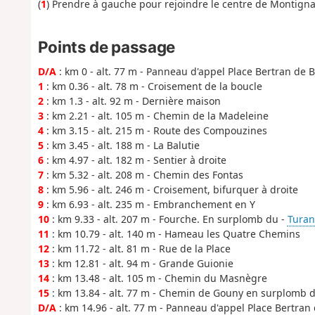
(
1
) Prendre à gauche pour rejoindre le centre de Montigna
Points de passage
D/A
: km 0 - alt. 77 m - Panneau d'appel Place Bertran de 
1
: km 0.36 - alt. 78 m - Croisement de la boucle
2
: km 1.3 - alt. 92 m - Dernière maison
3
: km 2.21 - alt. 105 m - Chemin de la Madeleine
4
: km 3.15 - alt. 215 m - Route des Compouzines
5
: km 3.45 - alt. 188 m - La Balutie
6
: km 4.97 - alt. 182 m - Sentier à droite
7
: km 5.32 - alt. 208 m - Chemin des Fontas
8
: km 5.96 - alt. 246 m - Croisement, bifurquer à droite
9
: km 6.93 - alt. 235 m - Embranchement en Y
10
: km 9.33 - alt. 207 m - Fourche. En surplomb du -
Turan
11
: km 10.79 - alt. 140 m - Hameau les Quatre Chemins
12
: km 11.72 - alt. 81 m - Rue de la Place
13
: km 12.81 - alt. 94 m - Grande Guionie
14
: km 13.48 - alt. 105 m - Chemin du Masnègre
15
: km 13.84 - alt. 77 m - Chemin de Gouny en surplomb d
D/A
: km 14.96 - alt. 77 m - Panneau d'appel Place Bertran