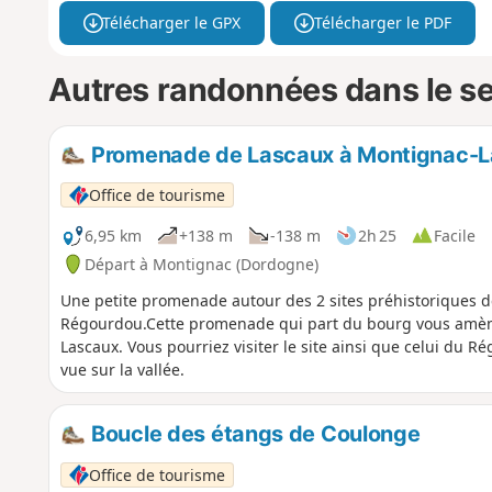
Télécharger le GPX
Télécharger le PDF
Autres randonnées dans le s
Promenade de Lascaux à Montignac-
Office de tourisme
6,95 km
+138 m
-138 m
2h 25
Facile
Départ à Montignac (Dordogne)
Une petite promenade autour des 2 sites préhistoriques de
Régourdou.Cette promenade qui part du bourg vous amène 
Lascaux. Vous pourriez visiter le site ainsi que celui du R
vue sur la vallée.
Boucle des étangs de Coulonge
Office de tourisme