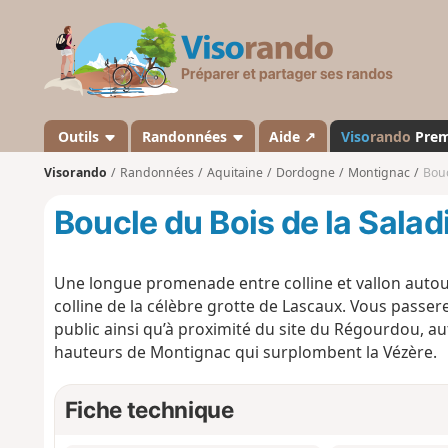
V
i
s
o
r
a
Outils
Randonnées
Aide ↗
Viso
rando
Pre
n
Visorando
Randonnées
Aquitaine
Dordogne
Montignac
Bouc
d
o
Boucle du Bois de la Salad
Une longue promenade entre colline et vallon autou
colline de la célèbre grotte de Lascaux. Vous passer
public ainsi qu’à proximité du site du Régourdou, aut
hauteurs de Montignac qui surplombent la Vézère.
Fiche technique