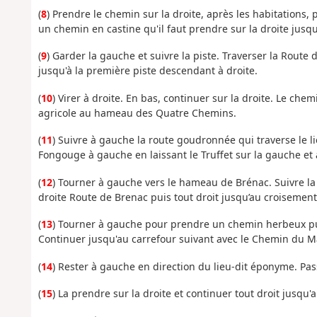
(
8
) Prendre le chemin sur la droite, après les habitations,
un chemin en castine qu'il faut prendre sur la droite jus
(
9
) Garder la gauche et suivre la piste. Traverser la Route
jusqu'à la première piste descendant à droite.
(
10
) Virer à droite. En bas, continuer sur la droite. Le c
agricole au hameau des Quatre Chemins.
(
11
) Suivre à gauche la route goudronnée qui traverse le lie
Fongouge à gauche en laissant le Truffet sur la gauche et
(
12
) Tourner à gauche vers le hameau de Brénac. Suivre la r
droite Route de Brenac puis tout droit jusqu’au croisemen
(
13
) Tourner à gauche pour prendre un chemin herbeux pui
Continuer jusqu'au carrefour suivant avec le Chemin du 
(
14
) Rester à gauche en direction du lieu-dit éponyme. Pas
(
15
) La prendre sur la droite et continuer tout droit jusqu'a