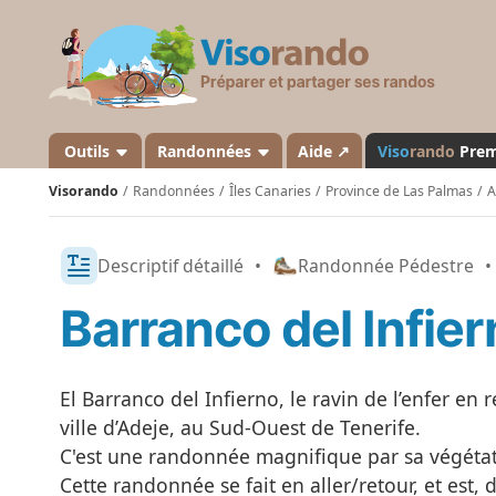
V
i
s
o
r
a
Outils
Randonnées
Aide ↗
Viso
rando
Pre
n
Visorando
Randonnées
Îles Canaries
Province de Las Palmas
A
d
o
Descriptif détaillé
•
Randonnée Pédestre
•
Barranco del Infie
El Barranco del Infierno, le ravin de l’enfer en 
ville d’Adeje, au Sud-Ouest de Tenerife.
C'est une randonnée magnifique par sa végétati
Cette randonnée se fait en aller/retour, et est,