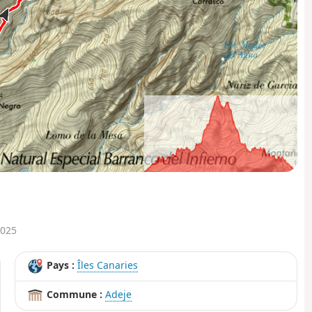
0km
3km
6km
2025
Pays :
Îles Canaries
Commune :
Adeje