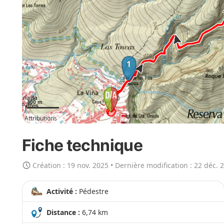
e
r
l
a
c
1
a
r
t
300 m
e
Attributions
e
n
Fiche technique
g
r
Création :
19 nov. 2025
• Dernière modification :
22 déc. 
a
n
Activité :
Pédestre
d
Distance :
6,74 km