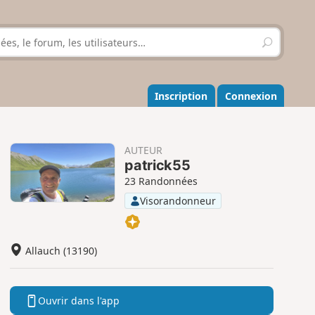
R
e
c
h
e
Inscription
Connexion
r
c
h
e
AUTEUR
r
patrick55
23 Randonnées
Visorandonneur
Allauch (13190)
Ouvrir dans l'app