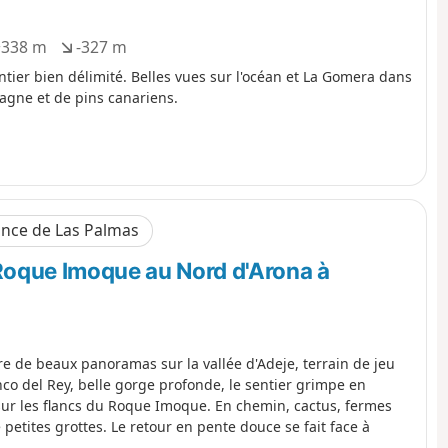
+338 m
-327 m
D
é
tier bien délimité. Belles vues sur l'océan et La Gomera dans
n
gne et de pins canariens.
i
v
e
l
é
n
ince de Las Palmas
é
g
Roque Imoque au Nord d'Arona à
a
t
i
f
fre de beaux panoramas sur la vallée d'Adeje, terrain de jeu
co del Rey, belle gorge profonde, le sentier grimpe en
ur les flancs du Roque Imoque. En chemin, cactus, fermes
etites grottes. Le retour en pente douce se fait face à