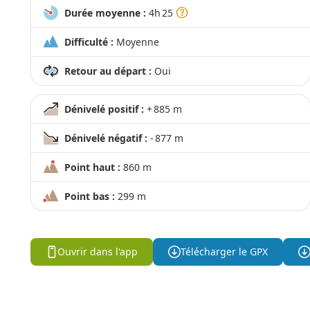
Durée moyenne :
4h 25
Difficulté :
Moyenne
Retour au départ :
Oui
Dénivelé positif :
+ 885 m
Dénivelé négatif :
- 877 m
Point haut :
860 m
Point bas :
299 m
Ouvrir dans l'app
Télécharger le GPX