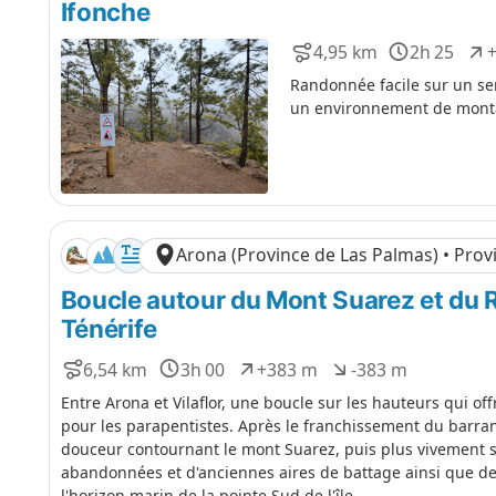
Ifonche
4,95 km
2h 25
D
D
D
i
u
é
Randonnée facile sur un sen
s
r
n
un environnement de monta
t
é
i
a
e
v
n
e
c
l
e
é
p
Arona (Province de Las Palmas) • Prov
o
s
Boucle autour du Mont Suarez et du 
i
Ténérife
t
i
6,54 km
3h 00
+383 m
-383 m
f
D
D
D
D
i
u
é
é
Entre Arona et Vilaflor, une boucle sur les hauteurs qui of
s
r
n
n
pour les parapentistes. Après le franchissement du barran
t
é
i
i
douceur contournant le mont Suarez, puis plus vivement s
a
e
v
v
abandonnées et d'anciennes aires de battage ainsi que de p
n
e
e
l'horizon marin de la pointe Sud de l'île.