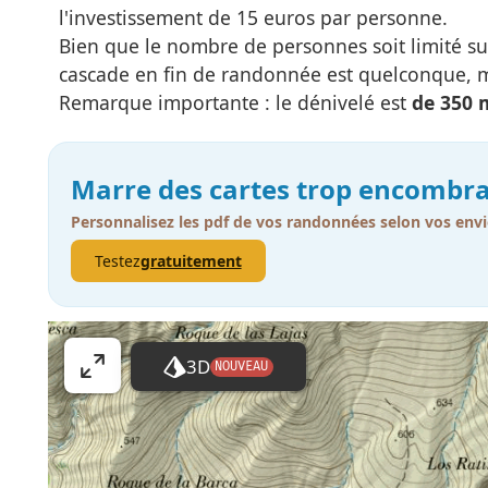
l'investissement de 15 euros par personne.
Bien que le nombre de personnes soit limité sur
cascade en fin de randonnée est quelconque, m
Remarque importante : le dénivelé est
de 350 
Marre des cartes trop encombra
Personnalisez les pdf de vos randonnées selon vos envi
Testez
gratuitement
3D
NOUVEAU
A
ff
i
c
h