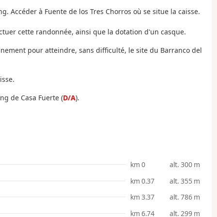
ng. Accéder à Fuente de los Tres Chorros où se situe la caisse.
tuer cette randonnée, ainsi que la dotation d'un casque.
nement pour atteindre, sans difficulté, le site du Barranco del
isse.
ing de Casa Fuerte (
D/A
).
km 0
alt. 300 m
km 0.37
alt. 355 m
km 3.37
alt. 786 m
km 6.74
alt. 299 m