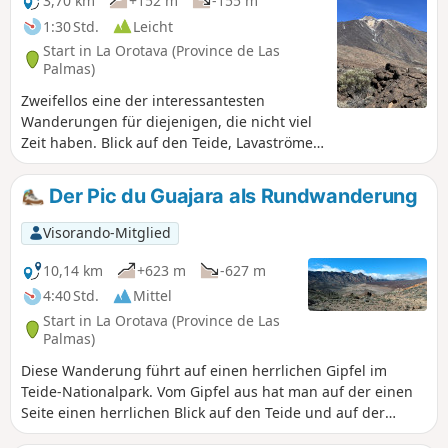
3,70 km
+152 m
-155 m
Südspitze der Insel.
1:30 Std.
Leicht
Start in La Orotava (Province de Las
Palmas)
Zweifellos eine der interessantesten
Wanderungen für diejenigen, die nicht viel
Zeit haben. Blick auf den Teide, Lavaströme,
Felsformationen wie im „Wilden Westen“. Auf
dieser für alle zugänglichen Wanderung
Der Pic du Guajara als Rundwanderung
erhalten Sie einen Überblick über alle
Panoramen der Region.
Visorando-Mitglied
10,14 km
+623 m
-627 m
4:40 Std.
Mittel
Start in La Orotava (Province de Las
Palmas)
Diese Wanderung führt auf einen herrlichen Gipfel im
Teide-Nationalpark. Vom Gipfel aus hat man auf der einen
Seite einen herrlichen Blick auf den Teide und auf der
anderen Seite einen Blick auf die Südküste Teneriffas. Die