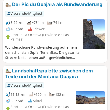
Route ist sehr gut markiert, an jeder Kreuzung von
Der Pic du Guajara als Rundwanderung
Wanderwegen gibt es Wegweiser. Es ist fast unmöglich,
sich zu verlaufen. Achten Sie auf die Jagdzeiten im Park.
Visorando-Mitglied
Siehe Praktische Informationen. Aktualisiert am 21. Oktober
2022.
8,56 km
+734 m
-741 m
4:35 Std.
Schwer
Start in La Orotava (Province de Las
Palmas)
Wunderschöne Rundwanderung auf einem
der schönsten Gipfel Teneriffas. Die gesamte
Strecke bietet einen außergewöhnlichen
Blick auf die Caldera und den Gipfel des
Teide. Die Schwierigkeit konzentriert sich auf
Landschaftspalette zwischen dem
den Felsvorsprung unterhalb des Gipfels. Es
Teide und der Montaña Guajara
handelt sich um eine luftige, aber nie
ausgesetzte Passage, die bei schlechter
Visorando-Mitglied
Sicht nicht begangen werden sollte. An
einigen Stellen gibt es neue Markierungen;
11,13 km
+150 m
-152 m
die untenstehende Beschreibung muss
3:35 Std.
Mittel
daher im Gipfelbereich entsprechend diesen
Start in La Orotava (Province de Las
Neuerungen möglicherweise angepasst