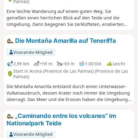
Palmas)
werden.
Eine leichte Wanderung auf einem guten Weg. Sie
genießen einen herrlichen Blick auf den Teide und die
Umgebung. Dann begegnen Sie zerklüfteten, erodierten
Felsen in vielfältigen Formen und Farben, während Sie sich
der Montaña Guajara (2717 m) nähern, dem höchsten Gipfel
Die Montaña Amarilla auf Teneriffa
der riesigen Caldera. Gegen Ende der Strecke sehen Sie
Viperinen, diese großen, auf Teneriffa heimischen Pflanzen,
Visorando-Mitglied
die (zur richtigen Jahreszeit) rot blühen. Als Bonus gibt es
einen sicheren Parkplatz.
2,99 km
+59 m
-63 m
1:00 Std.
Leicht
Start in Arona (Province de Las Palmas) (Province de Las
Palmas)
Die Montaña Amarilla entstand durch einen Unterwasser-
Vulkanausbruch, dessen Krater noch immer die Umgebung
überragt. Das Meer und die Erosion haben die Umgebung
weiter geformt und eine recht kuriose und einzigartige
Landschaft geschaffen, die man sonst nirgendwo auf der
„Caminando entre los volcanes” im
Insel findet. Die Landschaften reihen sich aneinander, mit
Nationalpark Teide
einer Reihe von Vulkankegeln, die zunächst vom Teide
dominiert werden, dann an der Küste, wo ein gelber Felsen
Visorando-Mitglied