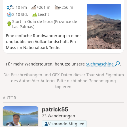
auftaucht, der dem Berg seinen Namen gegeben hat.
5,10 km
+261 m
-256 m
2:10 Std.
Leicht
Start in Guía de Isora (Province de
Las Palmas)
Eine einfache Rundwanderung in einer
unglaublichen Vulkanlandschaft. Ein
Muss im Nationalpark Teide.
Für mehr Wandertouren, benutze unsere
Suchmaschine
.
Die Beschreibungen und GPX-Daten dieser Tour sind Eigentum
des Autors/der Autorin. Bitte nicht ohne Genehmigung
kopieren.
AUTOR
patrick55
23 Wanderungen
Visorando-Mitglied