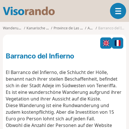
V
T
i
o
s
g
o
Wanderungen
Kanarische Inseln
Province de Las Palmas
Adeje
Barranco del Infierno
g
r
l
a
e
n
n
d
Barranco del Infierno
a
o
v
i
El Barranco del Infierno, die Schlucht der Hölle,
g
benannt nach ihrer steilen Beschaffenheit, befindet
a
sich in der Stadt Adeje im Südwesten von Teneriffa.
t
Es ist eine wunderschöne Wanderung aufgrund ihrer
i
o
Vegetation und ihrer Aussicht auf die Küste.
n
Diese Wanderung ist eine Rundwanderung und
zudem kostenpflichtig. Aber die Investition von 15
Euro pro Person lohnt sich auf jeden Fall.
Obwohl die Anzahl der Personen auf der Website