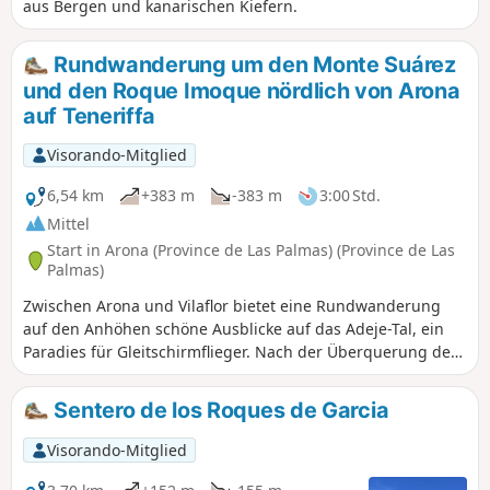
aus Bergen und kanarischen Kiefern.
Rundwanderung um den Monte Suárez
und den Roque Imoque nördlich von Arona
auf Teneriffa
Visorando-Mitglied
6,54 km
+383 m
-383 m
3:00 Std.
Mittel
Start in Arona (Province de Las Palmas) (Province de Las
Palmas)
Zwischen Arona und Vilaflor bietet eine Rundwanderung
auf den Anhöhen schöne Ausblicke auf das Adeje-Tal, ein
Paradies für Gleitschirmflieger. Nach der Überquerung des
Barranco del Rey, einer schönen tiefen Schlucht, steigt der
Weg sanft an, umgeht den Berg Suarez und steigt dann
Sentero de los Roques de Garcia
steiler an den Hängen des Roque Imoque an. Unterwegs
gibt es Kakteen, verlassene Bauernhöfe und alte
Visorando-Mitglied
Dreschplätze sowie kleine Höhlen zu sehen. Der Rückweg
führt sanft bergab mit Blick auf den Meereshorizont an der